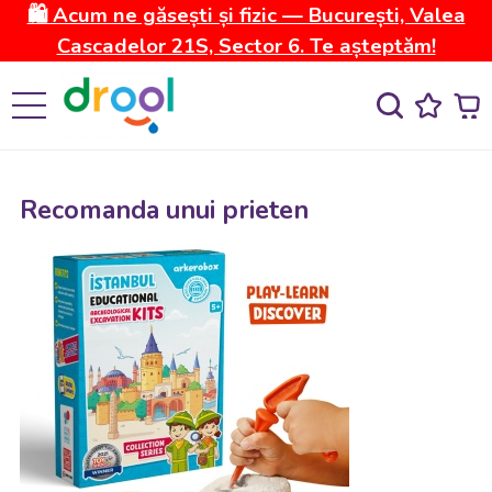
🛍️ Acum ne găsești și fizic — București, Valea
Cascadelor 21S, Sector 6. Te așteptăm!
Recomanda unui prieten