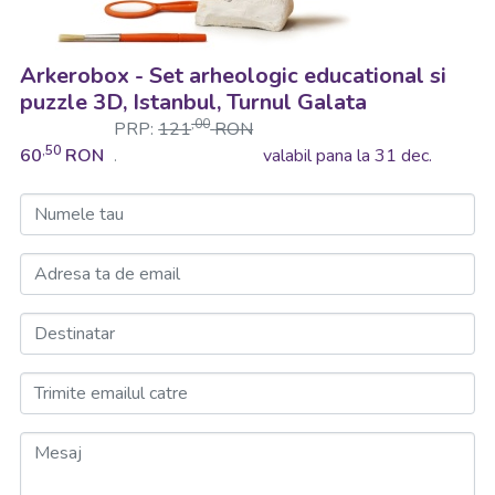
Arkerobox - Set arheologic educational si
puzzle 3D, Istanbul, Turnul Galata
,00
PRP:
121
RON
,50
60
RON
valabil pana la 31 dec.
.
Numele tau
Adresa ta de email
Destinatar
Trimite emailul catre
Mesaj