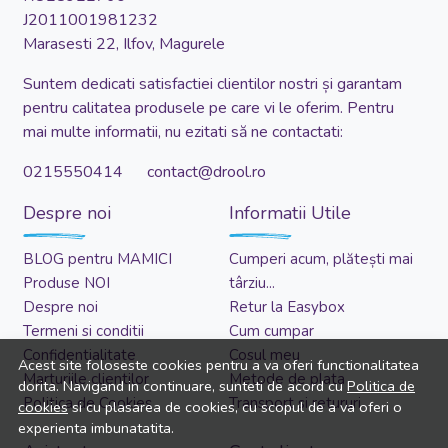
J2011001981232
Marasesti 22, Ilfov, Magurele
Suntem dedicati satisfactiei clientilor nostri și garantam
pentru calitatea produsele pe care vi le oferim. Pentru
mai multe informatii, nu ezitati să ne contactati:
0215550414 contact@drool.ro
Despre noi
Informatii Utile
BLOG pentru MAMICI
Cumperi acum, plătești mai
Produse NOI
târziu...
Despre noi
Retur la Easybox
Termeni si conditii
Cum cumpar
Confidentialitate
Cosul meu
Acest site foloseste cookies pentru a va oferi functionalitatea
Marturiile clientilor
Metode de plata
dorita. Navigand in continuare, sunteti de acord cu
Politica de
Politica de Cookies
Transport si retururi
cookies
si cu plasarea de cookies, cu scopul de a va oferi o
experienta imbunatatita.