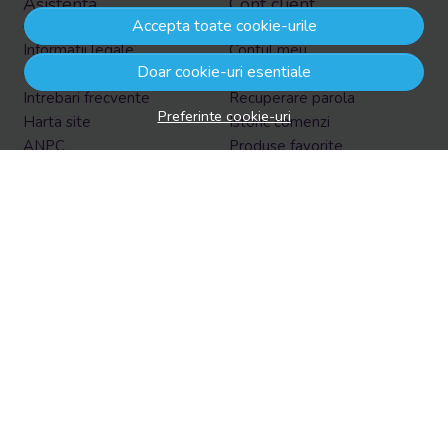
Asistenta
Cont client
Accepta toate cookie-urile
Informatii legale
Contul meu
Doar cookie-uri esentiale
Contacteaza-ne
Inregistrare
Intrebari frecvente
Recuperare parola
Preferinte cookie-uri
Harta site
Istoric comenzi
ANPC
Produse favorite
Solutionarea litigiilor
Formular retur
Retur in EasyBox
Aboneaza-te la newsletter
Vrei sa afli prin email despre reduceri si promotii?
Aboneaza-te acum la newsletter si fii la curent cu tot ce e
nou!
Email
Aboneaza-te