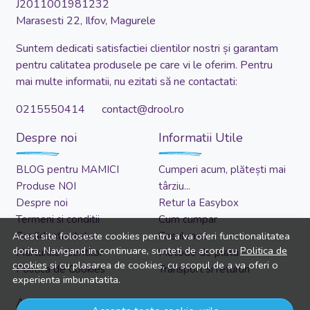
J2011001981232
Marasesti 22, Ilfov, Magurele
Suntem dedicati satisfactiei clientilor nostri și garantam
pentru calitatea produsele pe care vi le oferim. Pentru
mai multe informatii, nu ezitati să ne contactati:
0215550414 contact@drool.ro
Despre noi
Informatii Utile
BLOG pentru MAMICI
Cumperi acum, plătești mai
Produse NOI
târziu...
Despre noi
Retur la Easybox
Termeni si conditii
Cum cumpar
Confidentialitate
Cosul meu
Acest site foloseste cookies pentru a va oferi functionalitatea
dorita. Navigand in continuare, sunteti de acord cu
Politica de
Marturiile clientilor
Metode de plata
cookies
si cu plasarea de cookies, cu scopul de a va oferi o
Politica de Cookies
Transport si retururi
experienta imbunatatita.
Asistenta
Cont client