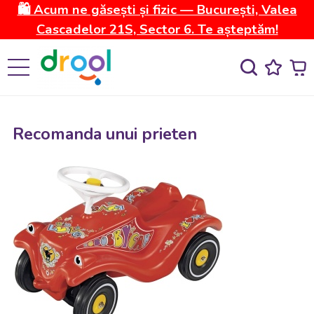
🛍️ Acum ne găsești și fizic — București, Valea
Cascadelor 21S, Sector 6. Te așteptăm!
Recomanda unui prieten