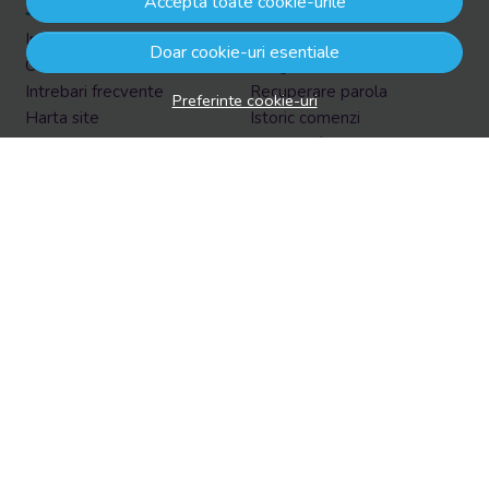
Accepta toate cookie-urile
Informatii legale
Contul meu
Doar cookie-uri esentiale
Contacteaza-ne
Inregistrare
Intrebari frecvente
Recuperare parola
Preferinte cookie-uri
Harta site
Istoric comenzi
ANPC
Produse favorite
Solutionarea litigiilor
Formular retur
Retur in EasyBox
Aboneaza-te la newsletter
Vrei sa afli prin email despre reduceri si promotii?
Aboneaza-te acum la newsletter si fii la curent cu tot ce e
nou!
Email
Aboneaza-te