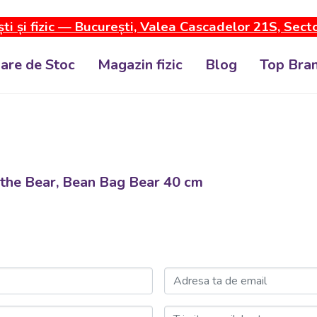
ti și fizic — București, Valea Cascadelor 21S, Sect
dare de Stoc
Magazin fizic
Blog
Top Bran
 the Bear, Bean Bag Bear 40 cm
Adresa ta de email