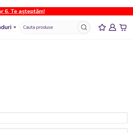
or 6. Te așteptăm!
duri