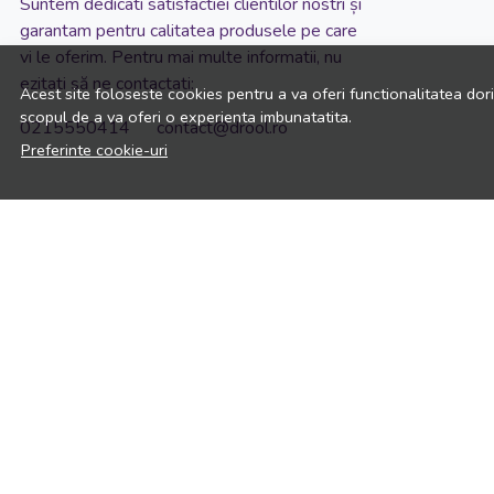
Suntem dedicati satisfactiei clientilor nostri și
garantam pentru calitatea produsele pe care
vi le oferim. Pentru mai multe informatii, nu
ezitati să ne contactati:
Acest site foloseste cookies pentru a va oferi functionalitatea dor
scopul de a va oferi o experienta imbunatatita.
0215550414 contact@drool.ro
Preferinte cookie-uri