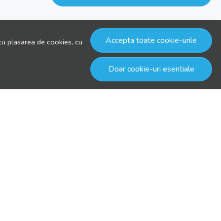
Accepta toate cookie-urile
cu plasarea de cookies, cu
Doar cookie-uri esentiale
© drool.ro 2026