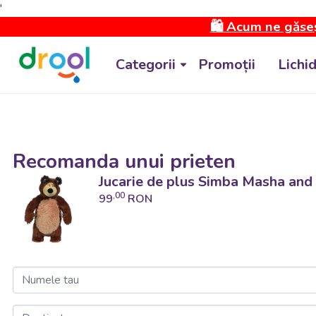
'
🛍️ Acum ne găseș
Categorii
Promoții
Lichi
Recomanda unui prieten
Jucarie de plus Simba Masha and
,00
99
RON
Numele tau