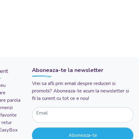
Aboneaza-te la newsletter
ient
Vrei sa afli prin email despre reduceri si
meu
promotii? Aboneaza-te acum la newsletter si
are
fii la curent cu tot ce e nou!
re parola
comenzi
Email
favorite
 retur
 EasyBox
Aboneaza-te