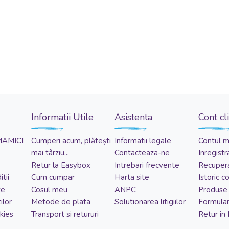
Informatii Utile
Asistenta
Cont cl
MAMICI
Cumperi acum, plătești
Informatii legale
Contul 
mai târziu...
Contacteaza-ne
Inregistr
Retur la Easybox
Intrebari frecvente
Recupera
tii
Cum cumpar
Harta site
Istoric 
te
Cosul meu
ANPC
Produse 
ilor
Metode de plata
Solutionarea litigiilor
Formular
kies
Transport si retururi
Retur in