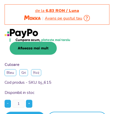
de la
6,83 RON / Luna
Avans pe gustul tau
Cumpara acum,
plateste mai tarziu
Afiseaza mai mult
Culoare
Bleu
Gri
Roz
Cod produs - SKU
bj_615
Disponibil in stoc
−
+