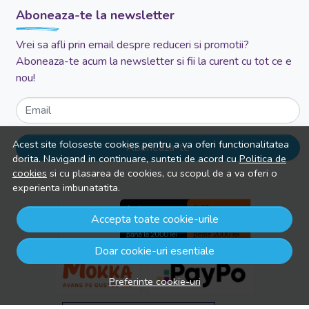
Aboneaza-te la newsletter
Vrei sa afli prin email despre reduceri si promotii?
Aboneaza-te acum la newsletter si fii la curent cu tot ce e
nou!
Email
Acest site foloseste cookies pentru a va oferi functionalitatea
Aboneaza-te
dorita. Navigand in continuare, sunteti de acord cu
Politica de
cookies
si cu plasarea de cookies, cu scopul de a va oferi o
experienta imbunatatita.
Accepta toate cookie-urile
Doar cookie-uri esentiale
Preferinte cookie-uri