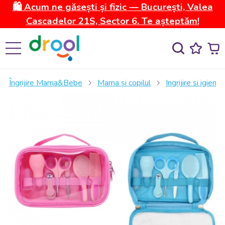
🛍️ Acum ne găsești și fizic — București, Valea
Cascadelor 21S, Sector 6. Te așteptăm!
Îngrijire Mama&Bebe
Mama și copilul
Ingrijire si igiena