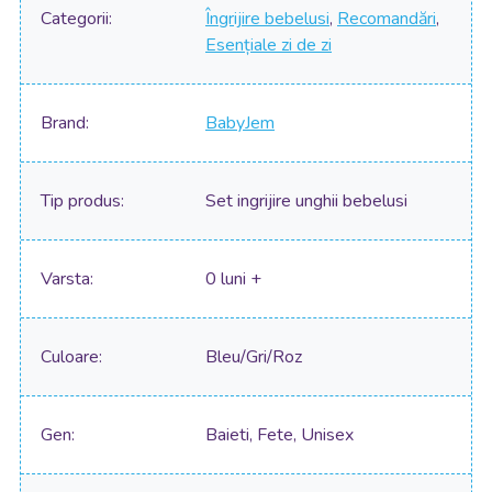
Categorii
Îngrijire bebelusi
,
Recomandări
,
Esențiale zi de zi
Brand
BabyJem
Tip produs
Set ingrijire unghii bebelusi
Varsta
0 luni +
Culoare
Bleu/Gri/Roz
Gen
Baieti, Fete, Unisex