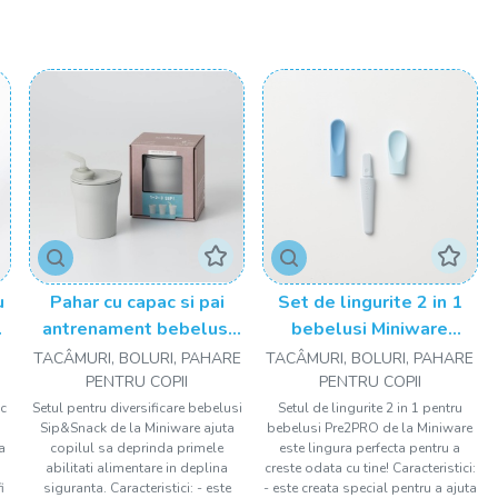
si Ai Su Bonner, un partenerial suedezo-taivanez, urmandu-si
un stil de viata sanatos.
ijini viata de familie moderna de zi cu zi fiind sigur pentru
mult mai putin fragil in comparatie cu majoritatea materialelor
FDA
(US Federal Departament of Agriculture) dar si
rele, aditivi chimici, BPA, BPS sau PVC - produsele contin
u
Pahar cu capac si pai
Set de lingurite 2 in 1
antrenament bebelusi
bebelusi Miniware
Miniware 1-2-3 Sip!,
Pre2PRO, 100% din
TACÂMURI, BOLURI, PAHARE
TACÂMURI, BOLURI, PAHARE
100% din materiale
materiale naturale
PENTRU COPII
PENTRU COPII
naturale biodegradabile,
biodegradabile, Blue
ac
Setul pentru diversificare bebelusi
Setul de lingurite 2 in 1 pentru
n
Sip&Snack de la Miniware ajuta
bebelusi Pre2PRO de la Miniware
Grey
Banana
a
copilul sa deprinda primele
este lingura perfecta pentru a
abilitati alimentare in deplina
creste odata cu tine! Caracteristici:
i
siguranta. Caracteristici: - este
- este creata special pentru a ajuta