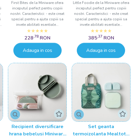
First Bites de la Miniware ofera
Little Foodie de la Miniware ofera
Aqua
Vanilla Aqua
i
inceputul perfect pentru copiii
inceputul perfect pentru copiii
e
nostri. Caracteristici: - este creat
nostri. Caracteristici: - este creat
i
special pentru a ajuta copiii sa
special pentru a ajuta copiii sa
..
invete abilitati esentiale...
invete abilitati esentiale...
,78
,37
228
RON
385
RON
Adauga in cos
Adauga in cos
Recipient diversificare
Set geanta
hrana bebelusi Miniware
termoizolanta Mealtote