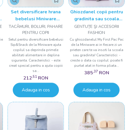
Set diversificare hrana
Ghiozdanel copii pentru
bebelusi Miniware
gradinita sau scoala
Sip&Snack, 100% din
Miniware My First Pac
E
TACÂMURI, BOLURI, PAHARE
GENTUȚE ŞI ACCESORII
y
materiale naturale
Pac, Luna
PENTRU COPII
FASHION
biodegradabile, 3 piese,
ie
Setul pentru diversificare bebelusi
Cu ghiozdanelul My First Pac Pac
Sip&Snack de la Miniware ajuta
de la Miniware ai in fiecare zi un
Toffee
copilul sa deprinda primele
prieten care te va insoti la scoala
abilitati alimentare in deplina
sau gradinita! Caracteristici: -
i
siguranta. Caracteristici: - este
creste o data cu copilul: poate fi
creat special pentru a ajuta copiii
purtat atat in forma pliata...
sa...
,37
385
RON
,51
212
RON
Adauga in cos
Adauga in cos