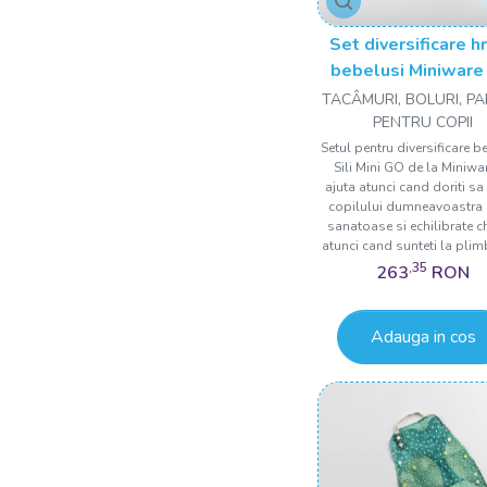
Set diversificare h
bebelusi Miniware 
Mini GO, 100% d
TACÂMURI, BOLURI, P
materiale natura
PENTRU COPII
biodegradabile, 3 p
Setul pentru diversificare b
Sili Mini GO de la Miniwa
Blue Banana
ajuta atunci cand doriti sa 
copilului dumneavoastra
sanatoase si echilibrate ch
atunci cand sunteti la plimb
,35
263
RON
Adauga in cos