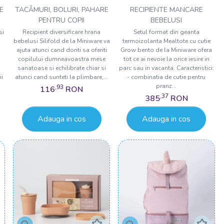
Silifold, 100% din silicon
cu cutie Grow bento,
E
TACÂMURI, BOLURI, PAHARE
RECIPIENTE MANCARE
alimentar, Sage
Miniware Ready Go!
PENTRU COPII
BEBELUSI
,
Bento, 4 piese, Prickly
si
Recipient diversificare hrana
Setul format din geanta
a
bebelusi Silifold de la Miniware va
termoizolanta Mealtote cu cutie
Pear
ajuta atunci cand doriti sa oferiti
Grow bento de la Miniware ofera
copilului dumneavoastra mese
tot ce ai nevoie la orice iesire in
sanatoase si echilibrate chiar si
parc sau in vacanta. Caracteristici:
ii
atunci cand sunteti la plimbare,...
- combinatia de cutie pentru
pranz...
,93
116
RON
,37
385
RON
Adauga in cos
Adauga in cos