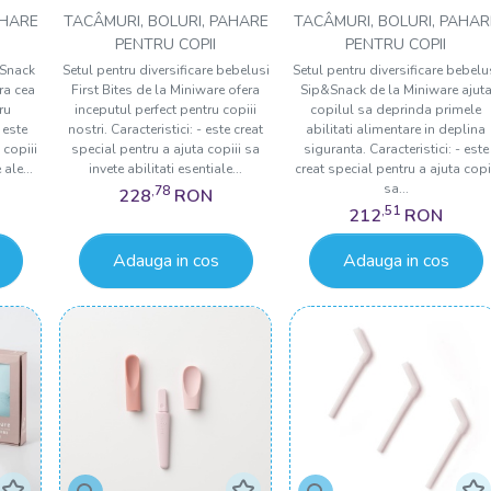
n
Bites Deluxe, 100% din
Sip&Snack, 100% din
AHARE
TACÂMURI, BOLURI, PAHARE
TACÂMURI, BOLURI, PAHAR
le
materiale naturale
materiale naturale
PENTRU COPII
PENTRU COPII
,
biodegradabile, 4 piese,
biodegradabile, 3 piese
 Snack
Setul pentru diversificare bebelusi
Setul pentru diversificare bebelu
ra cea
First Bites de la Miniware ofera
Sip&Snack de la Miniware ajut
e
Cotton candy
Grey
ru
inceputul perfect pentru copiii
copilul sa deprinda primele
 este
nostri. Caracteristici: - este creat
abilitati alimentare in deplina
 copiii
special pentru a ajuta copiii sa
siguranta. Caracteristici: - este
 ale...
invete abilitati esentiale...
creat special pentru a ajuta copi
sa...
,78
228
RON
,51
212
RON
Adauga in cos
Adauga in cos