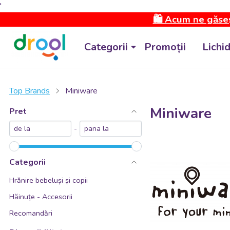
'
🛍️ Acum ne găseș
Categorii
Promoții
Lichi
Top Brands
Miniware
Miniware
Pret
-
Categorii
Hrănire bebeluși și copii
Hăinuțe - Accesorii
Recomandări