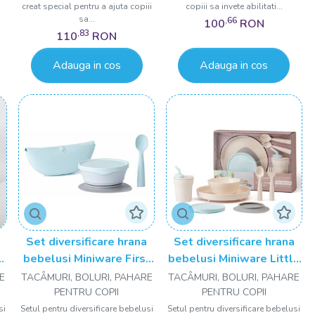
creat special pentru a ajuta copiii
copiii sa invete abilitati...
sa...
,66
100
RON
,83
110
RON
Adauga in cos
Adauga in cos
Set diversificare hrana
Set diversificare hrana
bebelusi Miniware First
bebelusi Miniware Little
Bites, 100% din
Foodie, 100% din
E
TACÂMURI, BOLURI, PAHARE
TACÂMURI, BOLURI, PAHARE
materiale naturale
materiale naturale
PENTRU COPII
PENTRU COPII
,
biodegradabile, 4 piese,
biodegradabile, 6 piese,
si
Setul pentru diversificare bebelusi
Setul pentru diversificare bebelusi