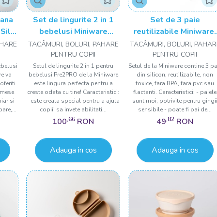
rana
Set de lingurite 2 in 1
Set de 3 paie
Sili
bebelusi Miniware
reutilizabile Miniware,
in
Pre2PRO, 100% din
100% din silicon
AHARE
TACÂMURI, BOLURI, PAHARE
TACÂMURI, BOLURI, PAHAR
le
materiale naturale
alimentar, Cotton Cand
PENTRU COPII
PENTRU COPII
iese,
biodegradabile, Pink
ebelusi
Setul de lingurite 2 in 1 pentru
Setul de la Miniware contine 3 pa
re va
bebelusi Pre2PRO de la Miniware
din silicon, reutilizabile, non
Antioxidant
oferiti
este lingura perfecta pentru a
toxice, fara BPA, fara pvc sau
 mese
creste odata cu tine! Caracteristici:
flactanti. Caracteristici: - paiele
iar si
- este creata special pentru a ajuta
sunt moi, potrivite pentru gingi
are,...
copiii sa invete abilitati...
sensibile - poate fi pai de...
,66
,82
100
RON
49
RON
Adauga in cos
Adauga in cos