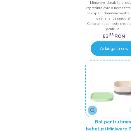
Miniware, durabila si us
reprezinta este o necesitat
ce copilul dumneavoastra 
sa manance singurel
Caracteristici: - este creat 
pentru a...
,38
83
RON
Adauga in cos
Bol pentru hran
bebelusi Miniware 