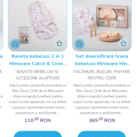
na
Baveta bebelusi 2 in 1
Set diversificare hrana
ck
Miniware Catch & Cover,
bebelusi Miniware Mini
Golden Swallow
Sous Chef 100% din
E
BAVETE BEBELUSI SI
TACÂMURI, BOLURI, PAHARE
materiale naturale
ACCESORII ALAPTARE
PENTRU COPII
biodegradabile, 6 piese,
Setul pentru diversificare bebelusi
Setul pentru diversificare bebelusi
Mini Sous Chef de la Miniware
Mini Sous Chef de la Miniware
Golden Harvest
ce
ofera inceputul perfect pentru
ofera inceputul perfect pentru
copiii nostri ajutandu-va sa oferiti
copiii nostri ajutandu-va sa oferiti
l
copilului dumneavoastra mese
copilului dumneavoastra mese
sanatoase si echilibrate....
sanatoase si echilibrate....
,83
,03
110
RON
365
RON