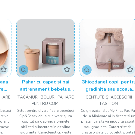
Miniware a luat nastere in urma mariajului sotilor
Adam 
pasiunea pentru design, durabilitate, sustenabilitate si 
Bio-plasticul nostru avansat este consolidat pentru a spr
masina de spalat vase, pentru cuptorul cu microunde si 
pe baza de plante.
Produsele Miniware indeplinesc toate
standardele 
LFGB
(German food contact grade testing).
Miniware este 100% fara plastic, fara ftalati, metale g
rana
Pahar cu capac si pai
Ghiozdanel copii pentr
doar
bio-plastic din cassava / 304 otel inoxidabil
re
antrenament bebelusi
gradinita sau scoala
 din
Miniware 1-2-3 Sip!,
Miniware My First Pac
AHARE
TACÂMURI, BOLURI, PAHARE
GENTUȚE ŞI ACCESORII
le
100% din materiale
Pac, Noah
PENTRU COPII
FASHION
iese,
naturale biodegradabile,
ebelusi
Setul pentru diversificare bebelusi
Cu ghiozdanelul My First Pac P
re va
Sip&Snack de la Miniware ajuta
de la Miniware ai in fiecare zi u
Toffee
oferiti
copilul sa deprinda primele
prieten care te va insoti la scoal
 mese
abilitati alimentare in deplina
sau gradinita! Caracteristici: -
e.
siguranta. Caracteristici: - este
creste o data cu copilul: poate f