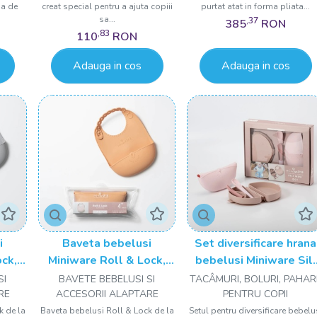
ia de
creat special pentru a ajuta copiii
purtat atat in forma pliata...
sa...
,37
385
RON
,83
110
RON
Adauga in cos
Adauga in cos
i
Baveta bebelusi
Set diversificare hrana
ock,
Miniware Roll & Lock,
bebelusi Miniware Sili
n
100% din silicon
Mini GO, 100% din
SI
BAVETE BEBELUSI SI
TACÂMURI, BOLURI, PAHAR
y
alimentar, Toffee
materiale naturale
RE
ACCESORII ALAPTARE
PENTRU COPII
biodegradabile, 3 piese
k de la
Baveta bebelusi Roll & Lock de la
Setul pentru diversificare bebelu