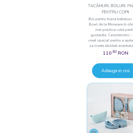
Bowl, 100% di
TACÂMURI, BOLURI, P
materiale natura
PENTRU COPII
biodegradabile
Bol pentru hrana bebelusi
Bowl de la Miniware iti ofe
Vanilla/Key Lim
mai practica cutie pent
gustarele. Caracteristici: -
creat special pentru a ajuta
sa invete abilitati esentiale
,83
110
RON
Adauga in cos