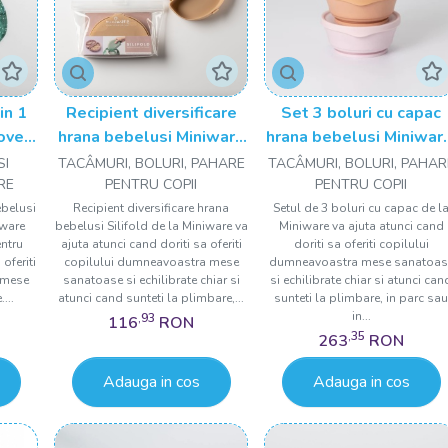
in 1
Recipient diversificare
Set 3 boluri cu capac
over,
hrana bebelusi Miniware
hrana bebelusi Miniwar
Silifold, 100% din silicon
100% din materiale
SI
TACÂMURI, BOLURI, PAHARE
TACÂMURI, BOLURI, PAHAR
alimentar, Almond
naturale biodegradabil
RE
PENTRU COPII
PENTRU COPII
Butter
Cotton
ebelusi
Recipient diversificare hrana
Setul de 3 boluri cu capac de l
iware
bebelusi Silifold de la Miniware va
Miniware va ajuta atunci cand
Candy+Toffee+Vanilla
entru
ajuta atunci cand doriti sa oferiti
doriti sa oferiti copilului
oferiti
copilului dumneavoastra mese
dumneavoastra mese sanatoas
 mese
sanatoase si echilibrate chiar si
si echilibrate chiar si atunci can
...
atunci cand sunteti la plimbare,...
sunteti la plimbare, in parc sa
in...
,93
116
RON
,35
263
RON
Adauga in cos
Adauga in cos