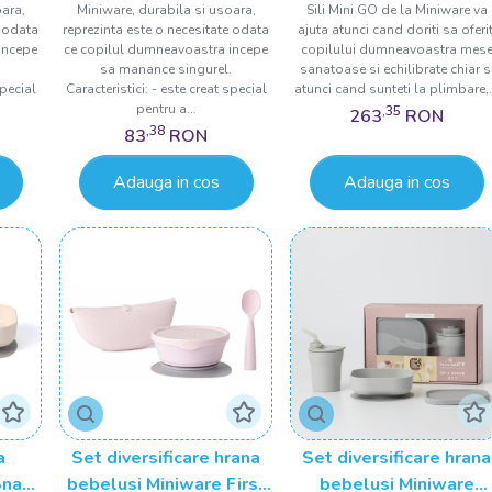
oara,
Miniware, durabila si usoara,
Sili Mini GO de la Miniware va
Pink Antioxidant
e odata
reprezinta este o necesitate odata
ajuta atunci cand doriti sa oferit
incepe
ce copilul dumneavoastra incepe
copilului dumneavoastra mes
.
sa manance singurel.
sanatoase si echilibrate chiar s
special
Caracteristici: - este creat special
atunci cand sunteti la plimbare,.
pentru a...
,35
263
RON
,38
83
RON
Adauga in cos
Adauga in cos
a
Set diversificare hrana
Set diversificare hrana
Snack
bebelusi Miniware First
bebelusi Miniware