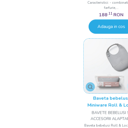
Caracteristici: - combinat
farfurie,...
,11
188
RON
Adauga in cos
Baveta bebelus
Miniware Roll & L
100% din silico
BAVETE BEBELUSI 
alimentar, Gre
ACCESORII ALAPTA
Baveta bebelusi Roll & Loc