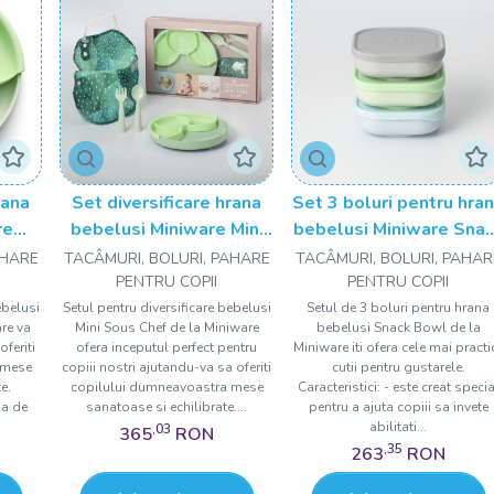
rana
Set diversificare hrana
Set 3 boluri pentru hra
re
bebelusi Miniware Mini
bebelusi Miniware Sna
 din
Sous Chef 100% din
Bowl, 100% din
AHARE
TACÂMURI, BOLURI, PAHARE
TACÂMURI, BOLURI, PAHAR
le
materiale naturale
materiale naturale
PENTRU COPII
PENTRU COPII
iese,
biodegradabile, 6 piese,
biodegradabile,
ebelusi
Setul pentru diversificare bebelusi
Setul de 3 boluri pentru hrana
re va
Mini Sous Chef de la Miniware
bebelusi Snack Bowl de la
Hot succulent
Aqua+Grey+Keylime
oferiti
ofera inceputul perfect pentru
Miniware iti ofera cele mai practi
 mese
copiii nostri ajutandu-va sa oferiti
cutii pentru gustarele.
e.
copilului dumneavoastra mese
Caracteristici: - este creat specia
ia de
sanatoase si echilibrate....
pentru a ajuta copiii sa invete
abilitati...
,03
365
RON
,35
263
RON