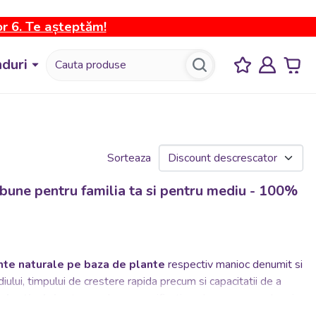
or 6. Te așteptăm!
duri
Sorteaza
i bune pentru familia ta si pentru mediu - 100%
nte naturale pe baza de plante
respectiv manioc denumit si
ului, timpului de crestere rapida precum si capacitatii de a
plasticului
putem reduce semnificativ poluarea oceanelor si a
l si copiii nostri, toate produsele fiind
biodegradabile
.