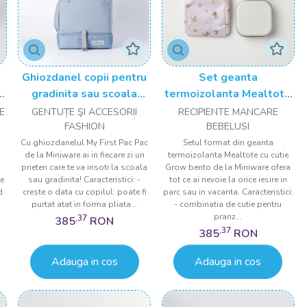
Ghiozdanel copii pentru
Set geanta
e,
gradinita sau scoala
termoizolanta Mealtote
Miniware My First Pac
cu cutie Grow bento,
E
GENTUȚE ŞI ACCESORII
RECIPIENTE MANCARE
e,
Pac, Kai
Miniware Ready Go!
FASHION
BEBELUSI
Bento, 4 piese, Golden
a
Cu ghiozdanelul My First Pac Pac
Setul format din geanta
de la Miniware ai in fiecare zi un
termoizolanta Mealtote cu cutie
Swallow
prieten care te va insoti la scoala
Grow bento de la Miniware ofera
e
sau gradinita! Caracteristici: -
tot ce ai nevoie la orice iesire in
d
creste o data cu copilul: poate fi
parc sau in vacanta. Caracteristici:
u
purtat atat in forma pliata...
- combinatia de cutie pentru
pranz...
,37
385
RON
,37
385
RON
Adauga in cos
Adauga in cos