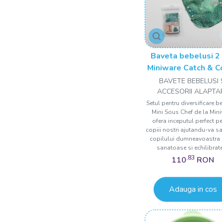
Baveta bebelusi 2 
Miniware Catch & C
Prickly Pear
BAVETE BEBELUSI 
ACCESORII ALAPTA
Setul pentru diversificare b
Mini Sous Chef de la Min
ofera inceputul perfect p
copiii nostri ajutandu-va sa 
copilului dumneavoastra
sanatoase si echilibrate.
,83
110
RON
Adauga in cos