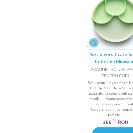
Set diversificare h
bebelusi Miniwa
Healthy Meal, 100%
TACÂMURI, BOLURI, P
materiale natura
PENTRU COPII
biodegradabile, 3 p
Setul pentru diversificare b
Healthy Meal de la Miniwa
Keylime
ajuta atunci cand doriti sa 
copilului dumneavoastra
sanatoase si echilibrat
Caracteristici: - combinat
farfurie,...
,11
188
RON