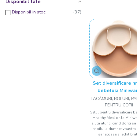
Disponibilitate
Disponibil in stoc
Set diversificare h
bebelusi Miniwa
Healthy Meal, 100%
TACÂMURI, BOLURI, P
materiale natura
PENTRU COPII
biodegradabile, 3 p
Setul pentru diversificare b
Healthy Meal de la Miniwa
Toffee/Peach
ajuta atunci cand doriti sa 
copilului dumneavoastra
sanatoase si echilibrat