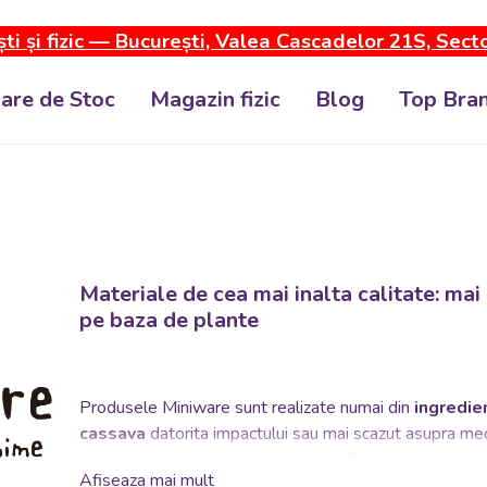
ti și fizic — București, Valea Cascadelor 21S, Sect
dare de Stoc
Magazin fizic
Blog
Top Bran
Materiale de cea mai inalta calitate: ma
pe baza de plante
Produsele Miniware sunt realizate numai din
ingredie
cassava
datorita impactului sau mai scazut asupra medi
creste intr-o gama larga de conditii.
Prin utilizarea
bio-
Afiseaza mai mult
solului, creand un beneficiu pe termen lung pentru mediu