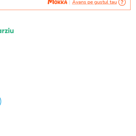
Avans pe gustul tau
arziu