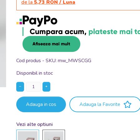
de la
5,73 RON / Luna
Cumpara acum,
plateste mai t
Afiseaza mai mult
Cod produs - SKU
mw_MWSCGG
Disponibil in stoc
−
+
Adauga in cos
Adauga la Favorite
Vezi alte optiuni