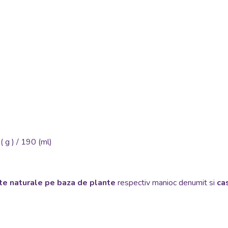
 (
g
) / 190 (ml)
te naturale pe baza de plante
respectiv manioc denumit si
ca