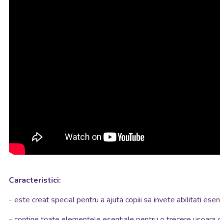
Caracteristici:
- este creat special pentru a ajuta copiii sa invete abilitati esen
- contine toate elementele esentiale pentru o trecere usoara d