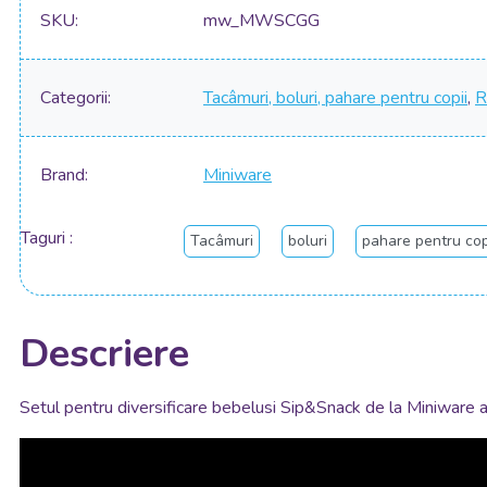
SKU
mw_MWSCGG
Categorii
Tacâmuri, boluri, pahare pentru copii
,
R
Brand
Miniware
Taguri
Tacâmuri
boluri
pahare pentru cop
Descriere
Setul pentru diversificare bebelusi Sip&Snack de la Miniware aju