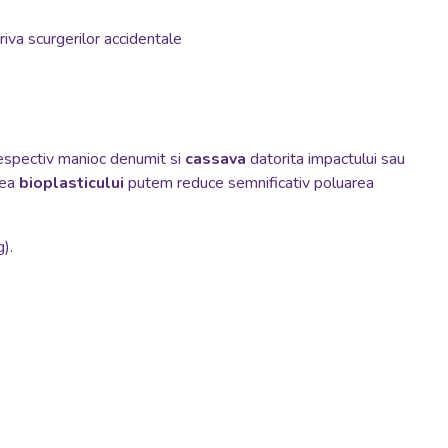
riva scurgerilor accidentale
espectiv manioc denumit si
cassava
datorita impactului sau
rea
bioplasticului
putem reduce semnificativ poluarea
).