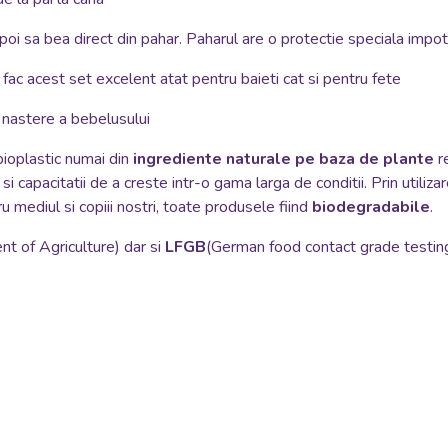
apoi sa bea direct din pahar. Paharul are o protectie speciala impot
fac acest set excelent atat pentru baieti cat si pentru fete
 nastere a bebelusului
bioplastic numai din
ingrediente naturale pe baza de plante
r
 capacitatii de a creste intr-o gama larga de conditii. Prin utiliza
u mediul si copiii nostri, toate produsele fiind
biodegradabile
.
t of Agriculture) dar si
LFGB
(German food contact grade testing