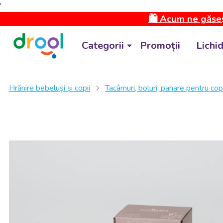
'
🛍️ Acum ne găseș
Categorii
Promoții
Lichi
Hrănire bebeluși și copii
Tacâmuri, boluri, pahare pentru copi