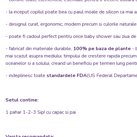
- la inceput copilul poate bea cu paiul moale de silicon ca mai 
- designul curat, ergonomic, modern precum si culorile naturale 
- poate fi cadoul perfect pentru orice baby shower sau ziua de
- fabricat din materiale durabile,
100% pe baza de plante
- 
mai scazut asupra mediului, timpului de crestere rapida precum si
oceanelor si a solului, creand un beneficiu pe termen lung pentr
- indeplinesc toate
standardele FDA
(US Federal Departamen
Setul contine:
1 pahar 1-2-3 Sip! cu capac si pai
Varsta recomandata: