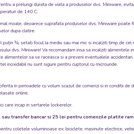
ntru a prelungi durata de viata a produselor dvs. Miniware, evitati
mperaturi de 140 C.
normal moale, deoarece suprafata produselor dvs. Miniware poate fi
lor dupa clatire.
 puțin ¾, setati focul la mediu sau mai mic si incalziti timp de cel 
ui dvs. Miniware! Va recomandam insa sa incalziti alimentele intr-
ite alimentelor sa se raceasca si a preveni eventualele accidentari
tel inoxidabil nu sunt sigure pentru cuptorul cu microunde.
oferita in perioadele cu volum scazut de comenzi si in conditii de 
plasate online.
i care incap in sertarele lockerelor.
 sau transfer bancar si 25 lei pentru comenzile platite ra
 pentru coletele voluminoase ex: biciclete, masinute electrice, vehi