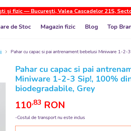
ti și fizic — București, Valea Cascadelor 21S, Sect
dare de Stoc
Magazin fizic
Blog
Top Bran
i
Pahar cu capac si pai antrenament bebelusi Miniware 1-2-3 
Pahar cu capac si pai antrena
Miniware 1-2-3 Sip!, 100% din
biodegradabile, Grey
,83
110
RON
-Costul de transport nu este inclus