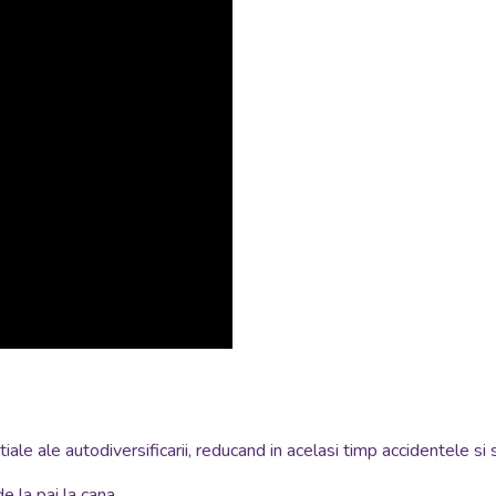
tiale ale autodiversificarii, reducand in acelasi timp accidentele si 
e la pai la cana