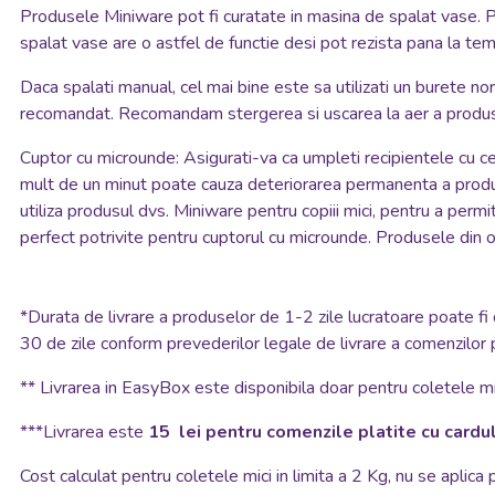
Produsele Miniware pot fi curatate in masina de spalat vase. Pe
spalat vase are o astfel de functie desi pot rezista pana la te
Daca spalati manual, cel mai bine este sa utilizati un burete 
recomandat. Recomandam stergerea si uscarea la aer a produse
Cuptor cu microunde:
Asigurati-va ca umpleti recipientele cu cel
mult de un minut poate cauza deteriorarea permanenta a produsul
utiliza produsul dvs. Miniware pentru copiii mici, pentru a perm
perfect potrivite pentru cuptorul cu microunde. Produsele din o
*
Durata de livrare a produselor de 1-2 zile lucratoare poate fi 
30 de zile conform prevederilor legale de livrare a comenzilor 
**
Livrarea in EasyBox este disponibila doar pentru coletele mic
***Livrarea este
15 lei pentru comenzile platite cu cardul
Cost calculat pentru coletele mici in limita a 2 Kg, nu se aplica