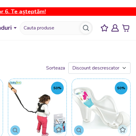
or 6. Te așteptăm!
duri
Sorteaza
50%
50%