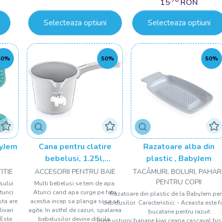
15
RON
Selecteaza optiuni
Selecteaza optiuni
50%
50%
50%
byJem
Cana pentru clatire
Razatoare alba din
bebelusi, 1.25l,
plastic , BabyJem
BabyJem, gri
ITIE
ACCESORII PENTRU BAIE
TACÂMURI, BOLURI, PAHAR
PENTRU COPII
sului
Multi bebelusi se tem de apa.
atunci
Atunci cand apa curge pe fata
Razatoare din plastic de la BabyJem pe
sta are
acestia incep sa planga si sa se
bebelusilor. Caracteristici: - Aceasta este fo
livari
agite. In astfel de cazuri, spalarea
bucatarie pentru razuit
 Este
bebelusilor devine dificila.
mere,usturoi,banane,kiwi,ceapa,cascaval,bisc