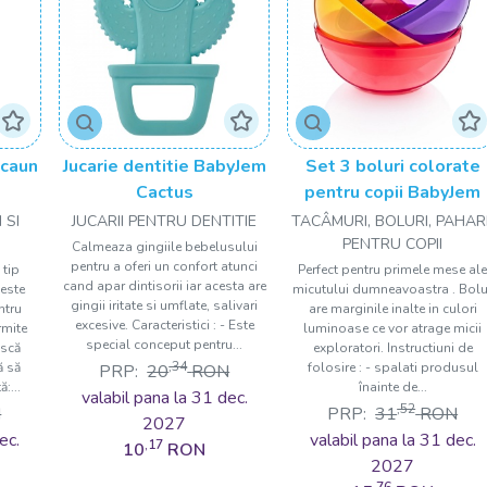
scaun
Jucarie dentitie BabyJem
Set 3 boluri colorate
Cactus
pentru copii BabyJem
 SI
JUCARII PENTRU DENTITIE
TACÂMURI, BOLURI, PAHAR
PENTRU COPII
Calmeaza gingiile bebelusului
pentru a oferi un confort atunci
 tip
Perfect pentru primele mese al
cand apar dintisorii iar acesta are
este
micutului dumneavoastra . Bolu
gingii iritate si umflate, salivari
ntru
are marginile inalte in culori
excesive. Caracteristici : - Este
rmite
luminoase ce vor atrage micii
special conceput pentru...
ască
exploratori. Instructiuni de
,34
ă să
folosire : - spalati produsul
PRP:
20
RON
:...
înainte de...
valabil pana la 31 dec.
,52
N
PRP:
31
RON
2027
ec.
valabil pana la 31 dec.
,17
10
RON
2027
,76