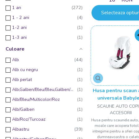
Bicicleta cu pedale
1 an
Bicicleta fara pedale
Selecteaza optiun
1 - 2 ani
Carucior 2 in 1
1-2 ani
Fusta
1-3 ani
Jucarie de plus
1.5 ani
Culoare
Maiou
2 ani
Alb
Ochelari de soare cu protectie UV
2-3 ani
Alb cu negru
Batista
2-4 ani
Alb perlat
Bentita
2-5 ani
Alb,Galben/Bleu/Bleu,Galben/Gri/Roz/Roz,Galben
Husa pentru scaun 
Burete baie
2 ani +
universala BabyJ
Alb/Bleu/Multicolor/Roz
Geanta multifunctionala pentru parinti
SCAUNE AUTO COPII
3 - 4 ani
Alb/Galben
Ochelari cu protectie ecran
ACCESORII
3 - 6 luni
Alb/Roz/Turcoaz
Husa pentru scaunele auto,
Plet
moale care acopera fotoli
3 luni +
Albastru
Adaptor colac WC
intregime pentru a oferi co
3 ani
dumneavoastra o calato