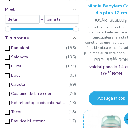
Mingie BabyJem Co
Pret
din plus 12 cm
-
JUCĂRII BEBELUȘI
Realizata din materiale cu t
si culori diferite pentru a 
Tip produs
curiozitatea si a ajuta 
construirea unor abilitati 
Pantaloni
fine. Mingiuta este o jucar
plus moale, cu care bebelusi
Salopeta
,59
PRP:
35
RO
Bluza
valabil pana la 14 a
,32
10
RON
Body
Caciula
Costume de baie copii
Adauga in cos
Set arheologic educational si puzzle 3D
Tricou
Paturica Milestone