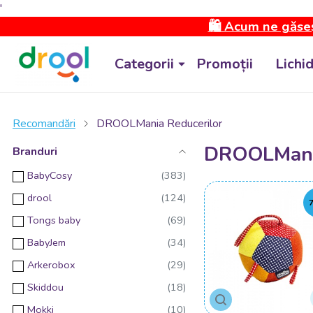
'
🛍️ Acum ne găseș
Categorii
Promoții
Lichi
Recomandări
DROOLMania Reducerilor
DROOLMania
Branduri
BabyCosy
drool
Tongs baby
BabyJem
Arkerobox
Skiddou
Mokki