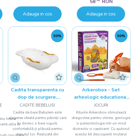
58
RON
Adauga in cos
Adauga in cos
50%
50%
Cadita transparenta cu
Arkerobox - Set
dop de scurgere,
arheologic educational
Babyjem
si puzzle 3D, Egiptul
E
CADITE BEBELUSI
JOCURI
Antic, Tutankhamon
Cadita de baie BabyJem este
Kiturile Arkerobox stimulează
alegerea ideală pentru părinții care
dragostea pentru stiinta, geologie
ntru hrana
își doresc o baie sigură,
si paleontologie intr-un mod
arte utila in
confortabilă și plăcută pentru
distractiv si captivant. Cu ajutorul
micuțul lor. Realizată din
acestui kit descoperiti misterul
uiti,ciocolata