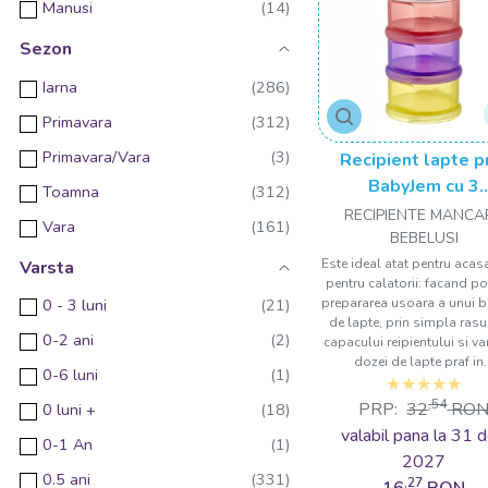
Manusi
Vesta
Sezon
Baveta
Iarna
Costume sedinta foto
Primavara
Pantaloni scurti
Primavara/Vara
Recipient lapte p
Rochie
BabyJem cu 3
Toamna
compartiment
RECIPIENTE MANCA
Mini set arheologic educational si puzzle 3D
Vara
BEBELUSI
Hanorac
Este ideal atat pentru acasa
Varsta
pentru calatorii: facand po
Kit accesorii pentru ochelari de soare
prepararea usoara a unui 
0 - 3 luni
Olita
de lapte, prin simpla rasu
0-2 ani
capacului reipientului si v
Pieptar
dozei de lapte praf in.
0-6 luni
Babynest
,54
PRP:
32
RO
0 luni +
Jacheta
valabil pana la 31 d
0-1 An
2027
Jucarie dentitie
0.5 ani
,27
16
RON