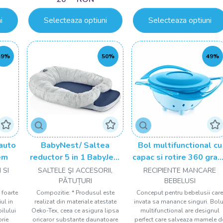
i
Selecteaza optiuni
Selecteaza optiuni
49%
50%
49%
auto
BabyNest/ Saltea
Bol multifunctional cu
em
reductor 5 in 1 BabyJem
capac si rotire 360 gra
Cushion
BabyJem Amazing Bow
 SI
SALTELE ŞI ACCESORII,
RECIPIENTE MANCARE
PǍTUȚURI
BEBELUSI
 foarte
Compozitie: * Produsul este
Conceput pentru bebelusii car
ul in
realizat din materiale atestate
invata sa manance singuri. Bolu
pilului
Oeko-Tex, ceea ce asigura lipsa
multifunctional are designul
rie
oricaror substante daunatoare
perfect care salveaza mamele d