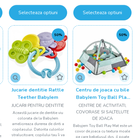
Selecteaza optiuni
Selecteaza optiuni
50%
50%
Jucarie dentitie Rattle
Centru de joaca cu bile
de
Teether BabyJem
BabyJem Toy Ball Play
l
Mat
JUCARII PENTRU DENTITIE
CENTRE DE ACTIVITATI,
COVORASE SI SALTELUTE
Această jucarie de dentitie viu
DE JOACA
colorata de la BabyJem
e
amelioreaza durerea de dinti a
l
Babyjem Toy Ball Play Mat este un
copilasului. Datorita culorilor
covor de joaca cu textura moale
stralucitoare, copilului tau îi va
e
pe care bebelusul dvs. il poate