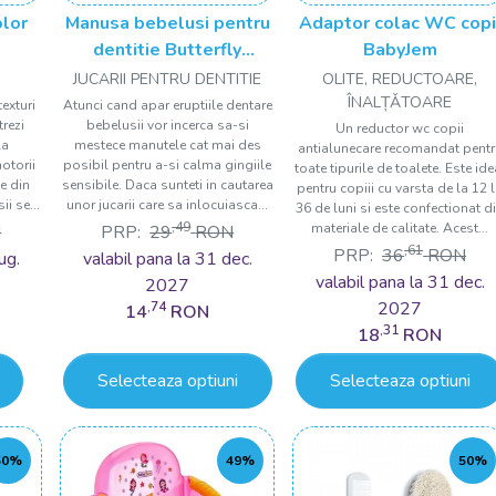
lor
Manusa bebelusi pentru
Adaptor colac WC copi
dentitie Butterfly
BabyJem
BabyJem
JUCARII PENTRU DENTITIE
OLITE, REDUCTOARE,
ÎNALȚǍTOARE
exturi
Atunci cand apar eruptiile dentare
trezi
bebelusii vor incerca sa-si
Un reductor wc copii
la
mestece manutele cat mai des
antialunecare recomandat pentr
motorii
posibil pentru a-si calma gingiile
toate tipurile de toalete. Este ide
ie din
sensibile. Daca sunteti in cautarea
pentru copiii cu varsta de la 12 
i se...
unor jucarii care sa inlocuiasca...
36 de luni si este confectionat d
,49
materiale de calitate. Acest...
N
PRP:
29
RON
,61
PRP:
36
RON
ug.
valabil pana la 31 dec.
valabil pana la 31 dec.
2027
2027
,74
14
RON
,31
18
RON
Selecteaza optiuni
Selecteaza optiuni
50%
49%
50%