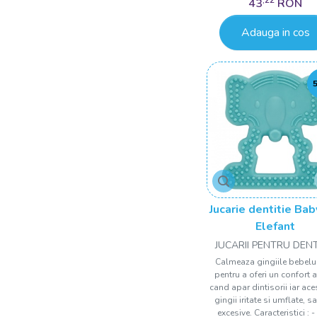
Lavanda
43
RON
Lila
Adauga in cos
Maro
Maro inchis
Mint
Mov
Multicolor
Mustar
Natur
Negru
Jucarie dentitie Ba
Elefant
Negru cu alb
JUCARII PENTRU DENT
Negru/Maro
Calmeaza gingiile bebelu
Portocaliu
pentru a oferi un confort 
cand apar dintisorii iar ace
Pudra
gingii iritate si umflate, sa
excesive. Caracteristici : -