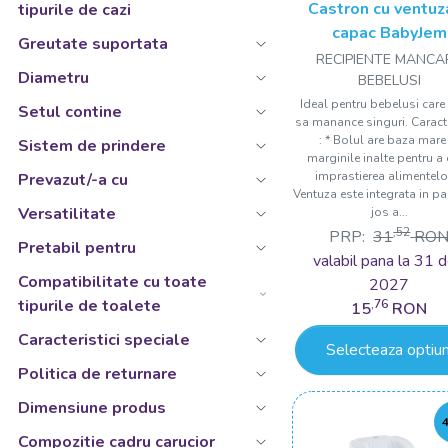
Bleu/Galben/Mov/Rosu/Verde
Minge
Castron cu ventuza
tipurile de cazi
9 luni
capac BabyJem
Bleu/Gri/Portocaliu/Roz
Paturica multifunctionala
Greutate suportata
10 luni +
RECIPIENTE MANCA
Bleu/Gri/Roz
Patut 3 in 1
Diametru
BEBELUSI
11 - 12 ani
Bleu/Gri/Roz/Verde
Perna 3 in 1
Ideal pentru bebelusi care
Setul contine
12-24 luni
sa manance singuri. Caracte
Bleu/Roz
Perna multifunctionala
: * Bolul are baza mare
Sistem de prindere
12-18 luni
marginile inalte pentru a 
Bleumarin
Prosopel
imprastierea alimentelor
Prevazut/-a cu
12-36 luni
Bleumarine
Ventuza este integrata in pa
Recipient lapte praf
Versatilitate
jos a...
13 - 14 ani
Blush
Rucsac multifunctional mamici
,52
PRP:
31
RO
Pretabil pentru
18 luni +
Bordo
valabil pana la 31 d
Saltea antialunecare
+18 luni
Compatibilitate cu toate
2027
Burgundiu
Set lingurita si furculita
tipurile de toalete
,76
15
RON
18 luni
Cappuccino
Set pieptan si perie din peri naturali
Caracteristici speciale
18-36 luni
Selecteaza optiun
Caramiziu
Set prosop si manusa de baie
Politica de returnare
Corai
Suport cadita
Dimensiune produs
Crem
Tricicleta
Compozitie cadru carucior