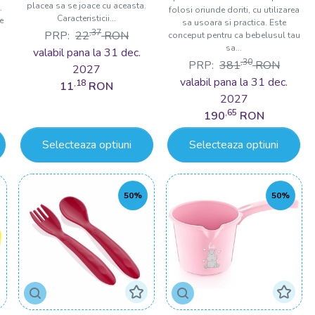
placea sa se joace cu aceasta.
.
folosi oriunde doriti, cu utilizarea
Caracteristicii...
e
sa usoara si practica. Este
,37
PRP:
22
RON
conceput pentru ca bebelusul tau
sa...
valabil pana la 31 dec.
,30
PRP:
381
RON
2027
valabil pana la 31 dec.
,18
11
RON
2027
,65
190
RON
Selecteaza optiuni
Selecteaza optiuni
50%
50%