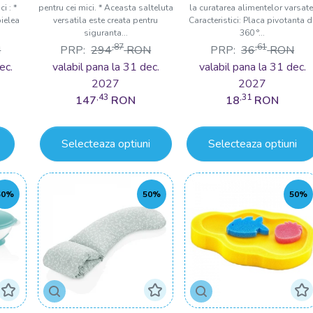
i : *
pentru cei mici. * Aceasta salteluta
la curatarea alimentelor varsate
ielea
versatila este creata pentru
Caracteristici: Placa pivotanta d
siguranta...
360 °...
,87
,61
N
PRP:
294
RON
PRP:
36
RON
ec.
valabil pana la 31 dec.
valabil pana la 31 dec.
2027
2027
,43
,31
147
RON
18
RON
Selecteaza optiuni
Selecteaza optiuni
50%
50%
50%