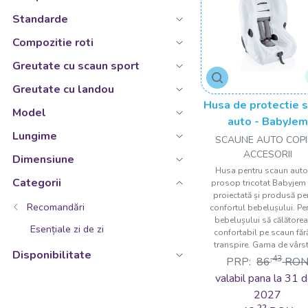
Curcubeu
Standarde
Ecru
Compozitie roti
Galben
Greutate cu scaun sport
Galben deschis
Galben/Gri/Roz/Verde
Greutate cu landou
Husa de protectie 
Gri
Model
auto - BabyJem
Gri albastrui
Lungime
SCAUNE AUTO COPII
Gri cu dungi
ACCESORII
Dimensiune
Husa pentru scaun auto
Gri deschis
Categorii
prosop tricotat Babyjem 
proiectată și produsă pe
Gri inchis
Recomandări
confortul bebelușului. Pe
Gri/Somon/Verde
bebelușului să călătore
Esențiale zi de zi
confortabil pe scaun făr
Indigo
transpire. Gama de vârstă
Disponibilitate
,43
PRP:
86
RO
Kaki
valabil pana la 31 d
Lamaie
2027
,22