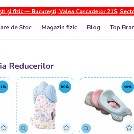
ti și fizic — București, Valea Cascadelor 21S, Sect
dare de Stoc
Magazin fizic
Blog
Top Bran
 Reducerilor
71%
50%
49%