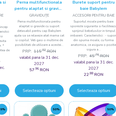
 si
Perna multifunctionala
Burete suport pentru
pentru alaptat si gravide
baie BabyJem
cu suport detasabil
RE
GRAVIDUȚE
ACCESORII PENTRU BAIE
pentru cap BabyJem
Perna multifunctionala pentru
Suportul moale pentru baie
alaptat si gravide cu suport
sporeste siguranta si faciliteaz
 incep
detasabil pentru cap BabyJem
sprijinul bebelusilor in timpul
ristici
ajuta sa se relaxeze atat mama cat
imbaierii. Caracteristici : - supor
 si
si copilul. Veti gasi o multime de
din spuma moale, cu forma
evita
posibilitati de utilizare a acestei...
anatomica, ce asigura o poziti
. *
sigura a...
,92
rtea de
PRP:
115
RON
,76
PRP:
45
RON
valabil pana la 31 dec.
N
valabil pana la 31 dec.
2027
ec.
2027
,96
57
RON
,88
22
RON
i
Selecteaza optiuni
Selecteaza optiuni
49%
50%
50%