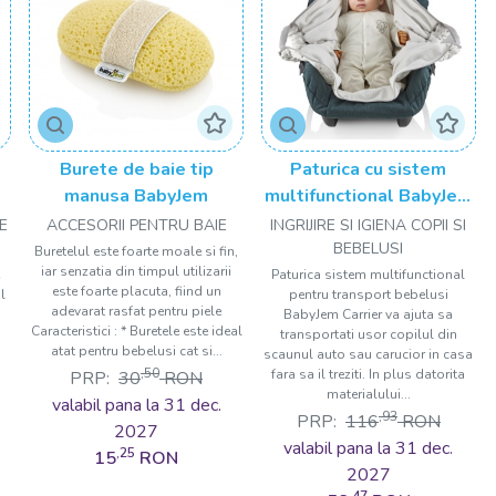
Burete de baie tip
Paturica cu sistem
manusa BabyJem
multifunctional BabyJem
Carrier Alb pentru
E
ACCESORII PENTRU BAIE
INGRIJIRE SI IGIENA COPII SI
transport bebelusi
BEBELUSI
Buretelul este foarte moale si fin,
iar senzatia din timpul utilizarii
e
Paturica sistem multifunctional
este foarte placuta, fiind un
l
pentru transport bebelusi
adevarat rasfat pentru piele
BabyJem Carrier va ajuta sa
Caracteristici : * Buretele este ideal
transportati usor copilul din
atat pentru bebelusi cat si...
scaunul auto sau carucior in casa
,50
fara sa il treziti. In plus datorita
PRP:
30
RON
materialului...
valabil pana la 31 dec.
,93
PRP:
116
RON
2027
valabil pana la 31 dec.
,25
15
RON
2027
,47