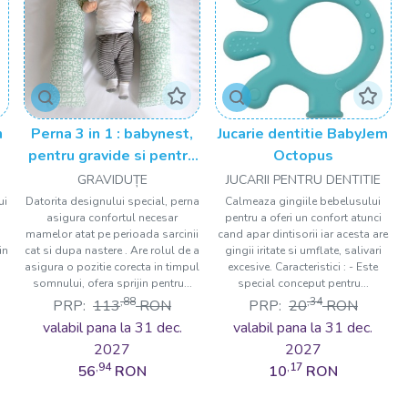
n
Perna 3 in 1 : babynest,
Jucarie dentitie BabyJem
pentru gravide si pentru
Octopus
alaptare in forma de U
GRAVIDUȚE
JUCARII PENTRU DENTITIE
BabyJem
ui
Datorita designului special, perna
Calmeaza gingiile bebelusului
asigura confortul necesar
pentru a oferi un confort atunci
mamelor atat pe perioada sarcinii
cand apar dintisorii iar acesta are
in
cat si dupa nastere . Are rolul de a
gingii iritate si umflate, salivari
i
asigura o pozitie corecta in timpul
excesive. Caracteristici : - Este
somnului, ofera sprijin pentru...
special conceput pentru...
,88
,34
PRP:
113
RON
PRP:
20
RON
valabil pana la 31 dec.
valabil pana la 31 dec.
2027
2027
,94
,17
56
RON
10
RON