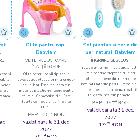
raf
Olita pentru copii
Set pieptan si perie di
BabyJem
peri naturali BabyJem
e
RE
OLITE, REDUCTOARE,
ÎNGRIJIRE BEBELUSI
ÎNALȚǍTOARE
Setul pentru ingrijirea parului cel
mic contine pieptene cu dinti
 cat si
Olita pentru copii tip scaun
rotunjiti si perie din par moale,
sibila
special adaptat celor mici si usor
natural.Datorita parului moale d
biberon
de utilizat. Este realizata din
care a fost creata, peria poate f
cire a
material plastic nontoxic pentru
folosita inca din primele...
arsarea
cei mici. Caracteristici : - Este
,59
..
foarte comoda si va fi foarte
PRP:
35
RON
utila...
valabil pana la 31 dec.
,67
PRP:
40
RON
N
2027
valabil pana la 31 dec.
ec.
,79
17
RON
2027
,34
20
RON