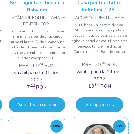
Set lingurita si furculita
Cana pentru clatire
BabyJem
bebelusi, 1.25l,
BabyJem, roz
TACÂMURI, BOLURI, PAHARE
ACCESORII PENTRU BAIE
PENTRU COPII
Multi bebelusi se tem de apa.
a
Atunci cand apa curge pe fata
Copilasii cred ca e o aventura sa
acestia incep sa planga si sa se
mananci si sa bei de unul singur,
t
agite. In astfel de cazuri, spalarea
nu sa fii hranit. Curiosi cand vine
bebelusilor devine dificila.
vorba de tot ceea ce fac adultii, la
e
Caracteristici: * Usor de apucat
masa se vor imbarca in primul lor
si...
tur de descoperiri.Cu...
,00
PRP:
20
RON
,24
PRP:
14
RON
valabil pana la 31 dec.
valabil pana la 31 dec.
2027
2027
,00
10
RON
,12
7
RON
Selecteaza optiuni
Adauga in cos
50%
50%