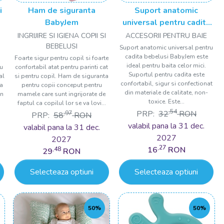
i
Ham de siguranta
Suport anatomic
BabyJem
universal pentru cadita
bebelusi BabyJem
INGRIJIRE SI IGIENA COPII SI
ACCESORII PENTRU BAIE
BEBELUSI
Suport anatomic universal pentru
cadita bebelusi BabyJem este
Foarte sigur pentru copil si foarte
ideal pentru baita celor mici.
u
confortabil atat pentru parinti cat
Suportul pentru cadita este
al
si pentru copil. Ham de siguranta
confortabil, sigur si confectionat
la
pentru copii conceput pentru
din materiale de calitate, non-
in
mamele care sunt ingrijorate de
toxice. Este...
faptul ca copilul lor se va lovi...
,54
PRP:
32
RON
,97
PRP:
58
RON
valabil pana la 31 dec.
valabil pana la 31 dec.
2027
2027
,27
16
RON
,48
29
RON
Selecteaza optiuni
Selecteaza optiuni
50%
50%