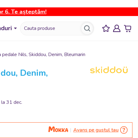
or 6. Te așteptăm!
duri
ra pedale Nils, Skiddou, Denim, Bleumarin
iddou, Denim,
 la 31 dec.
Avans pe gustul tau