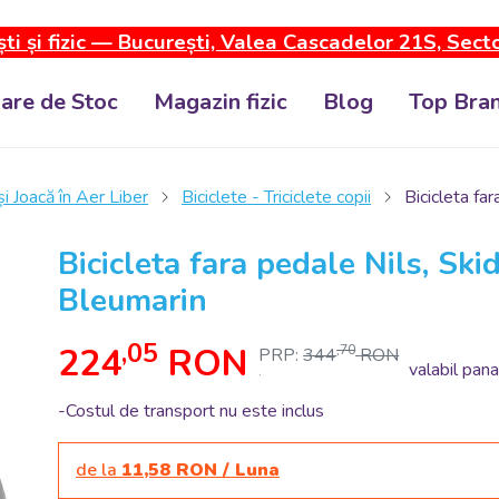
ti și fizic — București, Valea Cascadelor 21S, Sect
dare de Stoc
Magazin fizic
Blog
Top Bran
i Joacă în Aer Liber
Biciclete - Triciclete copii
Bicicleta fa
Bicicleta fara pedale Nils, Sk
Bleumarin
,05
224
RON
,70
PRP:
344
RON
valabil pana
.
-Costul de transport nu este inclus
de la
11,58 RON / Luna