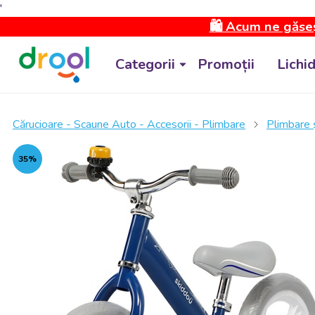
'
🛍️ Acum ne găseș
Categorii
Promoții
Lichi
Cărucioare - Scaune Auto - Accesorii - Plimbare
Plimbare ș
35%