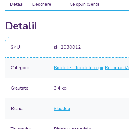
Detalii
Descriere
Ce spun clientii
Detalii
SKU
sk_2030012
Categorii
Biciclete - Triciclete copii
,
Recomandăr
Greutate
3.4 kg
Brand
Skiddou