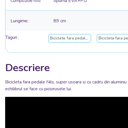
Compozitie roti
Spuma EVA+PU
Lungime
89 cm
Taguri
Biciclete fara pedale copii
Bicicleta fara p
Descriere
Bicicleta fara pedale Nils, super usoara si cu cadru din aluminiu
echilibrul se face cu piciorusele lui.