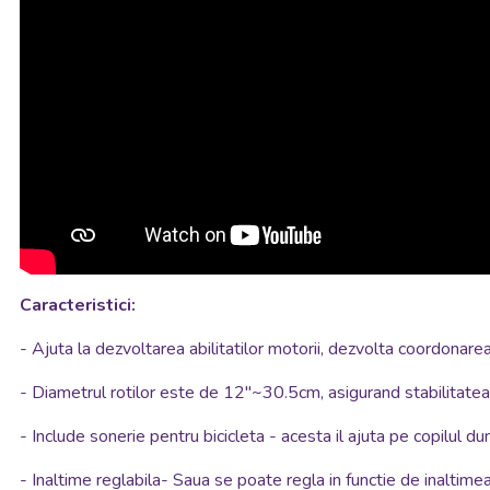
Caracteristici:
- Ajuta la dezvoltarea abilitatilor motorii, dezvolta coordonarea 
- Diametrul rotilor este de 12"~30.5cm, asigurand stabilitatea 
-
Include sonerie pentru bicicleta - acesta il ajuta pe copilul 
- Inaltime reglabila- Saua se poate regla in functie de inaltime