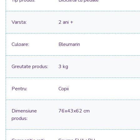
Tip produs
Bicicleta cu pedale
Varsta
2 ani +
Culoare
Bleumarin
Greutate produs
3 kg
Pentru
Copii
Dimensiune
76x43x62 cm
produs