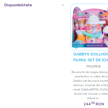
Disponibilitate
GABBYS DOLLHO
FILMUL SET DE JO
MUNTELE DE DULCI
FIGURINE
LUI GABBY
Bucura-te de magia dulciuri
aventurilor cu setul de j
Gabby set de joaca munte
dulciuri, inspirat din indr
serial Gabby&#39s Dollh
Acest set colorat si inter
aduce in...
,00
244
RON