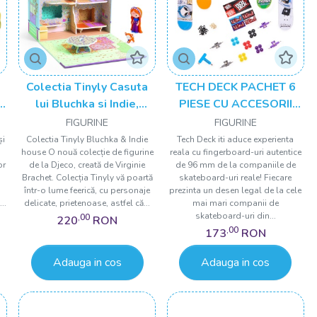
Colectia Tinyly Casuta
TECH DECK PACHET 6
lui Bluchka si Indie,
PIESE CU ACCESORII
Djeco
FINGERBOARD BLIND
FIGURINE
FIGURINE
și
Colectia Tinyly Bluchka & Indie
Tech Deck iti aduce experienta
,
house O nouă colecție de figurine
reala cu fingerboard-uri autentice
or
de la Djeco, creată de Virginie
de 96 mm de la companiile de
Brachet. Colecția Tinyly vă poartă
skateboard-uri reale! Fiecare
într-o lume feerică, cu personaje
prezinta un desen legal de la cele
..
delicate, prietenoase, astfel că...
mai mari companii de
skateboard-uri din...
,00
220
RON
,00
173
RON
Adauga in cos
Adauga in cos