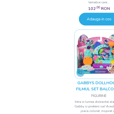
tematice care...
,00
102
RON
Adauga in cos
GABBYS DOLLHO
FILMUL SET BALC
ACVARIU SI FIGUR
FIGURINE
MERCAT CU ACCES
Intra in lumea distractiei al
Gabby si prietenii sai! Aces
joaca colorat, inspirat 