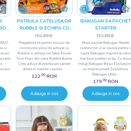
S
PATRULA CATELUSILOR
BAKUGAN S4 PACHET
BOT
RUBBLE SI ECHIPA CU
STARTER
UNELTE DE PUTERE IN
FIGURINE
FIGURINE
 IN
MISIUNE
ORLD,
Pregateste-te pentru misiuni de
Noul pachet Bakugan Starter
la si
constructie pline de actiune cu
contine tot ce ai nevoie pentru 
precum
Rubble si echipa sa! Setul Power
lupta Bakugan impotriva celor
jucarie
Tool Pups din seria Rubble &amp
mai buni prieteni ai tai. Cu dou
se
Crew aduce distractia pe santier
mingi Bakugan Basic Evolution
nozaur
direct in mainile copiilor....
un impresionant Evolutions
Bakugan Ultra...
,00
122
RON
,00
179
RON
Adauga in cos
Adauga in cos