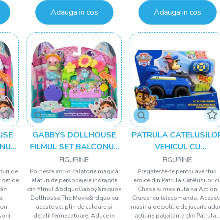
Adauga in cos
Adauga in cos
USE
GABBYS DOLLHOUSE
PATRULA CATELUSILO
ONUL
FILMUL SET BALCONUL
VEHICUL CU
SICII
GRADINA FERMECATA SI
TELECOMANDA ACTIO
FIGURINE
FIGURINE
RII
FIGURINA KITTY CU
CRUISER SI FIGURINA
aturi de
Porneste intr-o calatorie magica
Pregateste-te pentru aventuri
t set de
alaturi de personajele indragite
eroice din Patrula Catelusilor c
ACCESORII
CHASE
din
din filmul &bdquoGabby&rsquos
Chase si masinuta sa Action
s
Dollhouse The Movie&rdquo cu
Cruiser cu telecomanda. Aceast
con,
aceste set plin de culoare si
masina de politie de jucarie adu
orii
detalii fermecatoare. Aduce in
actiune palpitanta din Patrula..