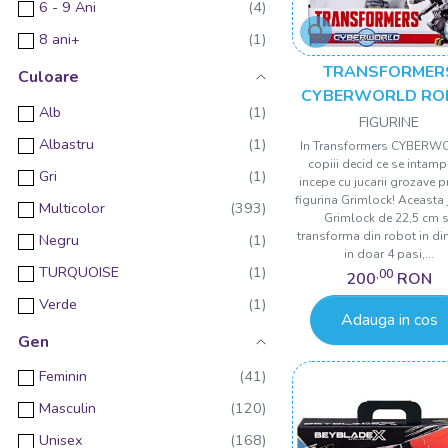
6 - 9 Ani
8 ani+
TRANSFORMER
Culoare
CYBERWORLD RO
Alb
GRIMLOCK
FIGURINE
TRANSFORMABIL
Albastru
In Transformers CYBERW
copiii decid ce se intamp
DINOZAUR
Gri
incepe cu jucarii grozave 
figurina Grimlock! Aceasta 
Multicolor
Grimlock de 22,5 cm 
transforma din robot in di
Negru
in doar 4 pasi,...
TURQUOISE
,00
200
RON
Verde
Adauga in cos
Gen
Feminin
Masculin
Unisex