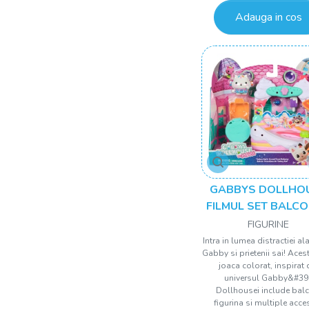
Adauga in cos
GABBYS DOLLHO
FILMUL SET BALC
DIN DULCIURI AL PI
FIGURINE
CAKEY CU ACCESO
Intra in lumea distractiei al
Gabby si prietenii sai! Aces
joaca colorat, inspirat 
universul Gabby&#39
Dollhousei include bal
figurina si multiple acces