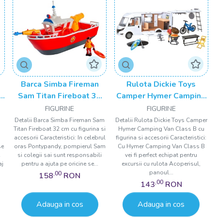
Barca Simba Fireman
Rulota Dickie Toys
I
Sam Titan Fireboat 32
Camper Hymer Camping
N
cm cu figurina si accesorii
Van Class B cu figurina si
FIGURINE
FIGURINE
accesorii
Detalii Barca Simba Fireman Sam
Detalii Rulota Dickie Toys Camper
Titan Fireboat 32 cm cu figurina si
Hymer Camping Van Class B cu
accesorii Caracteristici: In celebrul
figurina si accesorii Caracteristici:
se
oras Pontypandy, pompierul Sam
Cu Hymer Camping Van Class B
si colegii sai sunt responsabili
vei fi perfect echipat pentru
aj
pentru a ajuta pe oricine se...
excursii cu rulota Acoperisul,
panoul...
,00
158
RON
,00
143
RON
Adauga in cos
Adauga in cos