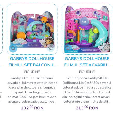
GABBYS DOLLHOUSE
GABBYS DOLLHOUSE
R
FILMUL SET BALCONUL
FILMUL SET ACVARIUL
M
ACVARIU SI FIGURINA
COLORAT CU FIGURINA
FIGURINE
FIGURINE
MERCAT
SI ACCESORII
Gabby s Dollhouse balconul
Setul de joaca Gabby&#39s
acvariu al lui Mercat este un set de
Dollhouse MerCat&#39s acvariul
joaca plin de culoare si surpriza,
colorat aduce magia subacvatica
va
inspirat din indragitul serial
direct in lumea copiilor. Inspirat
l
animat. Copiii se pot bucura de o
din indragitul serial, acest acvariu
n
aventura subacvatica alaturi de...
colorat ofera sau multe detalii...
,00
,00
102
RON
213
RON