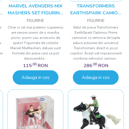
MARVEL AVENGERS MIX
TRANSFORMERS
A
MASHERS SET FIGURINA
EARTHSPARK CAMION
THANOS 12CM SI
CU REMORCA DE LUPTA
FIGURINE
FIGURINE
ACCESORII
OPTIMUS PRIME
e
Chiar si cel mai puternic supererou
Setul de joaca Transformers
are nevoie uneori de o manAa,
EarthSpark Optimus Prime
picior, pumn sau accesoriu de
camionul cu remorca de lupta
s
ajutor! Figurinele de colectie
aduce actiunea din universul
Marvel MixMashers deluxe sunt
Transformers direct in jocul
re
formate din piese care se pot
copiilor. Acest set impresionant
dezasambla...
combina vehiculul camion...
,00
,00
115
RON
286
RON
Adauga in cos
Adauga in cos