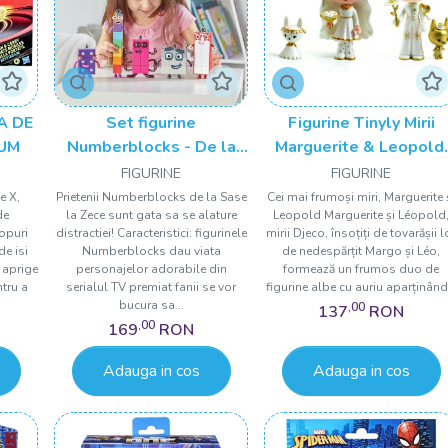
A DE
Set figurine
Figurine Tinyly Mirii
IUM
Numberblocks - De la
Marguerite & Leopold,
Sase la Zece
Djeco
FIGURINE
FIGURINE
e X,
Prietenii Numberblocks de la Sase
Cei mai frumoși miri, Marguerite 
de
la Zece sunt gata sa se alature
Leopold Marguerite și Léopold
topuri
distractiei! Caracteristici: figurinele
mirii Djeco, însoțiți de tovarășii l
de isi
Numberblocks dau viata
de nedespărțit Margo și Léo,
i aprige
personajelor adorabile din
formează un frumos duo de
ntru a
serialul TV premiat fanii se vor
figurine albe cu auriu aparținând.
bucura sa...
,00
137
RON
,00
169
RON
Adauga in cos
Adauga in cos