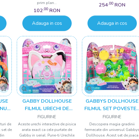
prim plan...
,00
254
RON
,00
102
RON
Adauga in cos
Adauga in cos
USE
GABBY DOLLHOUSE
GABBYS DOLLHOUSE
ONUL
FILMUL URECHI DE
FILMUL SET POVESTE
INA
PISICA INTERACTIVE
GRADINII
FIGURINE
FIGURINE
ORII
aturi de
Aceste urechi interactive de pisica
Descopera magia gradinii
t set de
arata exact ca cele purtate de
fermecate din universul Gabby
din
Gabby in serial. Pune-ti Urechile
Dollhouse. Acest set de joaca