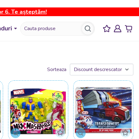
or 6. Te așteptăm!
duri
Sorteaza