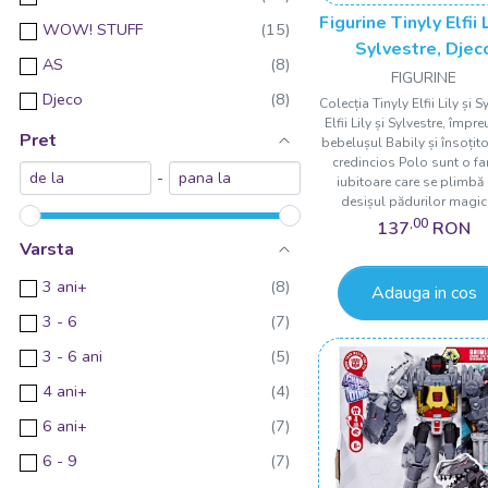
Figurine Tinyly Elfii 
WOW! STUFF
Sylvestre, Djec
AS
FIGURINE
Djeco
Colecția Tinyly Elfii Lily și S
Elfii Lily și Sylvestre, împr
Hape
Pret
bebelușul Babily și însoțito
credincios Polo sunt o fa
Bruder
-
iubitoare care se plimbă 
desișul pădurilor magice
Eichhorn
,00
137
RON
Hand2Mind
Varsta
Dickie Toys
3 ani+
Adauga in cos
Jucarii Bebe
3 - 6
Mojo
3 - 6 ani
WINFUN
4 ani+
Woodyland
6 ani+
6 - 9