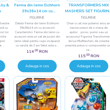
Lily &
Ferma din lemn Eichhorn
TRANSFORMERS MIX
o
39x36x14 cm cu
MASHERS SET FIGURIN
accesorii
MEGATRON 12CM SI
FIGURINE
FIGURINE
ACCESORII
ylvestre
Detalii Ferma din lemn Eichhorn
Chiar si cel mai puternic erou ar
eună cu
39x36x14 cm cu accesorii
nevoie uneori de o mana de
rul lor
Caracteristici: Ferma din lemn cu
ajutor... picior, pumn sau un
milie
accesorii este un set de jucarii din
accesoriu! Figurina Transformer
prin
lemn ideal pentru copii incepand
de lux MixMashers de colectie
....
cu varsta de 3 ani Setul este o...
prezinta piese si componente ca
se...
,00
114
RON
,00
115
RON
Adauga in cos
Adauga in cos