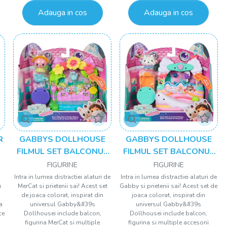
Adauga in cos
Adauga in cos
R
GABBYS DOLLHOUSE
GABBYS DOLLHOUSE
FILMUL SET BALCONUL
FILMUL SET BALCONUL
N
GRADINA SI FIGURINA
DIN DULCIURI SI
FIGURINE
FIGURINE
ZANA REGINA KITTY CU
FIGURINA PISICA CAKEY
Intra in lumea distractiei alaturi de
Intra in lumea distractiei alaturi de
u
MerCat si prietenii sai! Acest set
Gabby si prietenii sai! Acest set de
ACCESORII
CU ACCESORII
de joaca colorat, inspirat din
joaca colorat, inspirat din
a
universul Gabby&#39s
universul Gabby&#39s
ce
Dollhousei include balcon,
Dollhousei include balcon,
.
figurina MerCat si multiple
figurina si multiple accesorii