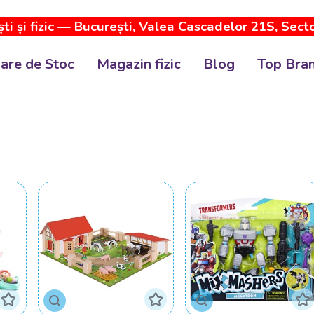
ti și fizic — București, Valea Cascadelor 21S, Sect
dare de Stoc
Magazin fizic
Blog
Top Bran