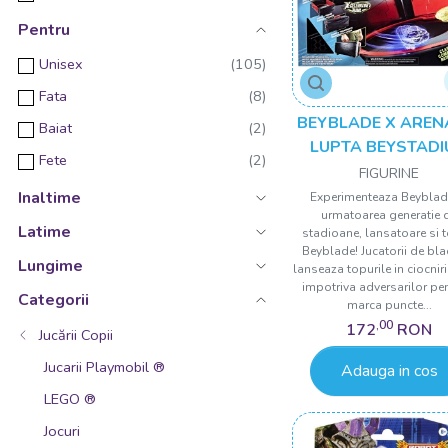
Pentru
Unisex
Fata
BEYBLADE X AREN
Baiat
LUPTA BEYSTAD
Fete
FIGURINE
Inaltime
Experimenteaza Beyblad
urmatoarea generatie 
Latime
stadioane, lansatoare si 
Beyblade! Jucatorii de bla
Lungime
lanseaza topurile in ciocnir
impotriva adversarilor pe
Categorii
marca puncte...
,00
172
RON
Jucării Copii
Jucarii Playmobil ®
Adauga in cos
LEGO ®
Jocuri