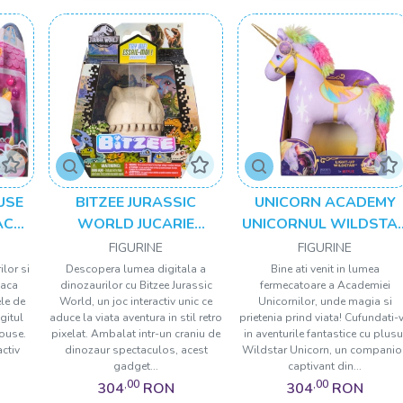
USE
BITZEE JURASSIC
UNICORN ACADEMY
ACA
WORLD JUCARIE
UNICORNUL WILDSTA
URI A
INTERACTIVA
DE PLUS LUMINOS 38C
FIGURINE
FIGURINE
DINOZAUR
lor si
Descopera lumea digitala a
Bine ati venit in lumea
oaca
dinozaurilor cu Bitzee Jurassic
fermecatoare a Academiei
le de
World, un joc interactiv unic ce
Unicornilor, unde magia si
agitul
aduce la viata aventura in stil retro
prietenia prind viata! Cufundati-
ouse.
pixelat. Ambalat intr-un craniu de
in aventurile fantastice cu plusu
activ
dinozaur spectaculos, acest
Wildstar Unicorn, un companio
gadget...
captivant din...
,00
,00
304
RON
304
RON