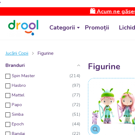
'
🛍️ Acum ne găseș
Categorii
Promoții
Lichi
Jucării Copii
Figurine
Figurine
Branduri
Spin Master
Hasbro
Mattel
Papo
Simba
Epoch
Bandai