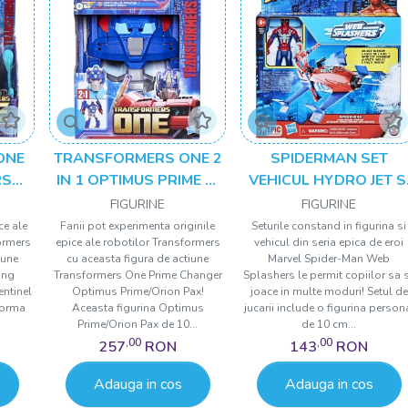
ONE
TRANSFORMERS ONE 2
SPIDERMAN SET
RS
IN 1 OPTIMUS PRIME SI
VEHICUL HYDRO JET S
RION
MASCA
FIGURINA SPIDER MA
FIGURINE
FIGURINE
10CM
ce ale
Fanii pot experimenta originile
Seturile constand in figurina si
ormers
epice ale robotilor Transformers
vehicul din seria epica de eroi
iune
cu aceasta figura de actiune
Marvel Spider-Man Web
ing
Transformers One Prime Changer
Splashers le permit copiilor sa 
entinel
Optimus Prime/Orion Pax!
joace in multe moduri! Setul de
forma
Aceasta figurina Optimus
jucarii include o figurina person
Prime/Orion Pax de 10...
de 10 cm...
,00
,00
257
RON
143
RON
Adauga in cos
Adauga in cos