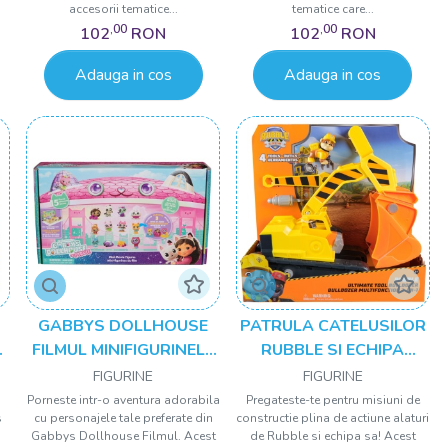
accesorii tematice...
tematice care...
,00
,00
102
RON
102
RON
Adauga in cos
Adauga in cos
GABBYS DOLLHOUSE
PATRULA CATELUSILOR
A
FILMUL MINIFIGURINELE
RUBBLE SI ECHIPA
FILMULUI
VEHICUL BULDOZER
FIGURINE
FIGURINE
MULTIFUNCTIONAL 2 IN
Porneste intr-o aventura adorabila
Pregateste-te pentru misiuni de
s
cu personajele tale preferate din
constructie plina de actiune alaturi
1
Gabbys Dollhouse Filmul. Acest
de Rubble si echipa sa! Acest