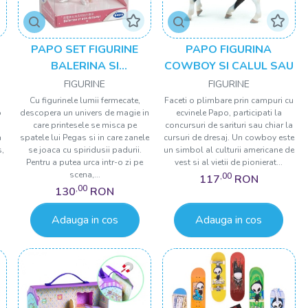
PAPO SET FIGURINE
PAPO FIGURINA
BALERINA SI
COWBOY SI CALUL SAU
PARTENERUL EI
FIGURINE
FIGURINE
Cu figurinele lumii fermecate,
Faceti o plimbare prin campuri cu
o
descopera un univers de magie in
ecvinele Papo, participati la
care printesele se misca pe
concursuri de sarituri sau chiar la
a
spatele lui Pegas si in care zanele
cursuri de dresaj. Un cowboy este
s,
se joaca cu spiridusii padurii.
un simbol al culturii americane de
Pentru a putea urca intr-o zi pe
vest si al vietii de pionierat...
scena,...
,00
117
RON
,00
130
RON
Adauga in cos
Adauga in cos