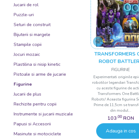
Jucarii de rol
Puzzle-uri
Seturi de construit
Bijuterii si margele
Stampile copii
TRANSFORMERS 
Jocuri mozaic
ROBOT BATTLE
Plastilina si nisip kinetic
FIGURINA ALPHA T
FIGURINE
Pistoale si arme de jucarie
11.5CM
Experimentati originile epi
robotilor legendari Transf
Figurine
cu aceste figurine de act
Jucarii de plus
Transformers One Battl
Robots! Aceasta figurina S
Rechizite pentru copii
Prime de 11,5cm se trans
din modul...
Instrumente si jucarii muzicale
,00
103
RON
Papusi si Accesorii
Adauga in cos
Masinute si motociclete