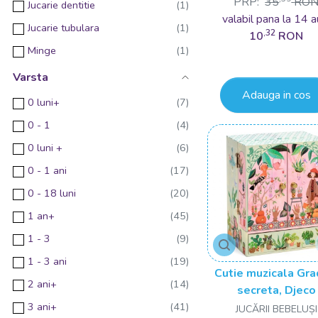
PRP:
35
RO
Jucarie dentitie
valabil pana la 14 a
Fehn
Jucarie tubulara
,32
10
RON
Svoora
Minge
Baby Einstein
Varsta
BIGJIGS Toys
Adauga in cos
0 luni+
Galt
0 - 1
Hand2Mind
0 luni +
LISCIANI
0 - 1 ani
Little Learner
0 - 18 luni
Simba
1 an+
1 - 3
1 - 3 ani
Cutie muzicala Gra
2 ani+
secreta, Djeco
3 ani+
JUCĂRII BEBELUȘI