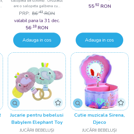
t,
salopeta de schimb . Ursuletul
,92
55
RON
..
are o salopeta galbena cu...
,43
PRP:
86
RON
valabil pana la 31 dec.
,18
56
RON
Adauga in cos
Adauga in cos
R
Jucarie pentru bebelusi
Cutie muzicala Sirena,
BabyJem Elephant Toy
Djeco
E
JUCĂRII BEBELUȘI
JUCĂRII BEBELUȘI