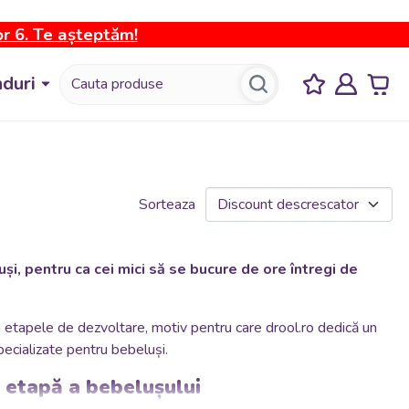
or 6. Te așteptăm!
duri
Sorteaza
luși, pentru ca cei mici să se bucure de ore întregi de
în etapele de dezvoltare, motiv pentru care drool.ro dedică un
pecializate pentru bebeluși.
uă etapă a bebelușului