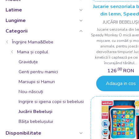
Jucarie senzoriala 
Latime
din lemn, Speed
Lungime
Monkey
JUCĂRII BEBELUȘI
Jucarie senzoriala din l
Categorii
Speedy Monkey O mică aven
mișcare, cu zornăit și mo
Îngrijire Mama&Bebe
animale, pentru joacă 
Mama și copilul
dezvoltarea timpurie! Juc
kinetică îi captează pe cei 
Graviduțe
încurajând târâtul...
,00
126
RON
Genti pentru mamici
Marsupii si Hamuri
Adauga in cos
Nou-născuți
Ingrijire si igiena copii si bebelusi
Jucării Bebeluși
Băița bebelușului
Disponibilitate