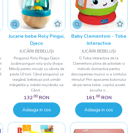
Jucarie bebe Roly Pingui,
Baby Clementoni - Toba
Djeco
Interactiva
JUCĂRII BEBELUȘI
JUCĂRII BEBELUȘI
e
Pinguinul Roly Pingui Djeco
O Toba interactiva de la
ri
Jucărie pinguin roly-poly (hopa
Clementoni plina de activitati si
e
Mitică) pentru micuții cu vârsta de
melodii distractive pentru
3
peste 10 luni. Când pinguinul se
descoperirea muzicii si a simtului
leagănă, bebelușii pot urmări
ritmului! Prin apasarea butonului
mărgelele și inelele mișcându-se.
de pe rama tobei, copilul poate
Când...
asculta o...
,00
,00
132
RON
161
RON
Adauga in cos
Adauga in cos