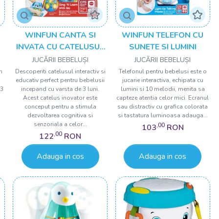
WINFUN CANTA SI
WINFUN TELEFON CU
INVATA CU CATELUSUL
SUNETE SI LUMINI
BLUEBERRY
JUCĂRII BEBELUȘI
JUCĂRII BEBELUȘI
n
Descoperiti catelusul interactiv si
Telefonul pentru bebelusi este o
educativ perfect pentru bebelusii
jucarie interactiva, echipata cu
 3
incepand cu varsta de 3 luni.
lumini si 10 melodii, menita sa
Acest catelus inovator este
capteze atentia celor mici. Ecranul
conceput pentru a stimula
sau distractiv cu grafica colorata
dezvoltarea cognitiva si
si tastatura luminoasa adauga...
senzoriala a celor...
,00
103
RON
,00
122
RON
Adauga in cos
Adauga in cos