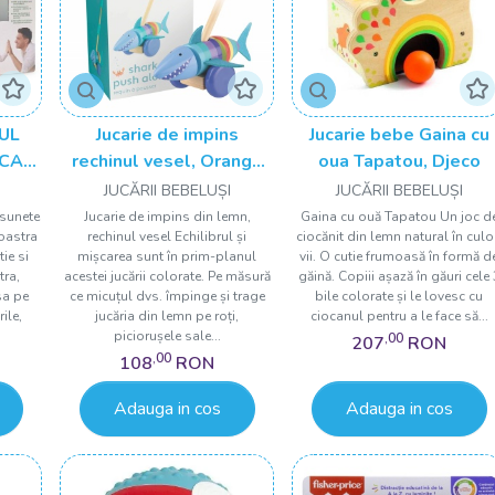
UL
Jucarie de impins
Jucarie bebe Gaina cu
SCARI
rechinul vesel, Orange
oua Tapatou, Djeco
NI
Tree Toys
JUCĂRII BEBELUȘI
JUCĂRII BEBELUȘI
 sunete
Jucarie de impins din lemn,
Gaina cu ouă Tapatou Un joc d
oastra
rechinul vesel Echilibrul și
ciocănit din lemn natural în culo
ie si
mișcarea sunt în prim-planul
vii. O cutie frumoasă în formă d
tra,
acestei jucării colorate. Pe măsură
găină. Copiii așază în găuri cele 
sa pe
ce micuțul dvs. împinge și trage
bile colorate și le lovesc cu
ile,
jucăria din lemn pe roți,
ciocanul pentru a le face să...
piciorușele sale...
,00
207
RON
,00
108
RON
Adauga in cos
Adauga in cos