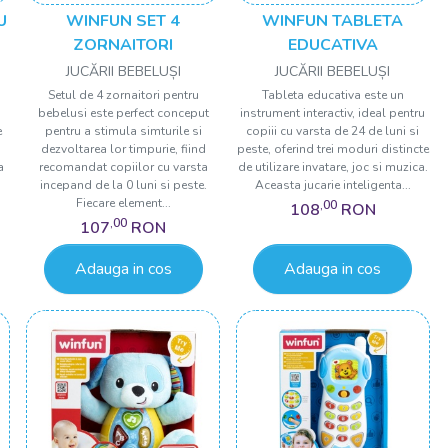
U
WINFUN SET 4
WINFUN TABLETA
ZORNAITORI
EDUCATIVA
JUCĂRII BEBELUȘI
JUCĂRII BEBELUȘI
Setul de 4 zornaitori pentru
Tableta educativa este un
bebelusi este perfect conceput
instrument interactiv, ideal pentru
e
pentru a stimula simturile si
copiii cu varsta de 24 de luni si
o
dezvoltarea lor timpurie, fiind
peste, oferind trei moduri distincte
a
recomandat copiilor cu varsta
de utilizare invatare, joc si muzica.
,
incepand de la 0 luni si peste.
Aceasta jucarie inteligenta...
Fiecare element...
,00
108
RON
,00
107
RON
Adauga in cos
Adauga in cos