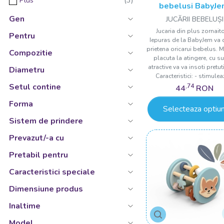
Plus
bebelusi BabyJe
+9 Ani
Roz
Iepuras din plus, 3 
Gen
JUCĂRII BEBELUȘI
9 - 12 ani
Roz/Galben
Jucaria din plus zornait
Pentru
10 luni+
Iepuras de la BabyJem va 
Roz/Verde
prietena oricarui bebelus. M
Compozitie
10 luni
placuta la atingere, cu s
Verde
atractive va va insoti pretut
Diametru
10 luni +
Verde/Portocaliu
Caracteristici: - stimuleaz
Setul contine
,74
12 luni+
44
RON
Forma
12 Luni +
Selecteaza optiun
18 luni+
Sistem de prindere
18 luni +
Prevazut/-a cu
18 luni - 3 ani
Pretabil pentru
Caracteristici speciale
Dimensiune produs
Inaltime
Model