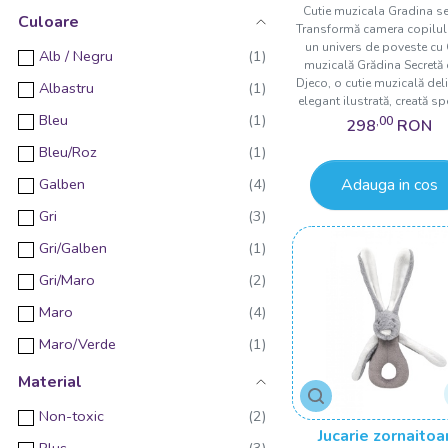
Cutie muzicala Gradina se
3 - 6
Culoare
Transformă camera copilulu
3 luni +
un univers de poveste cu 
Alb / Negru
muzicală Grădina Secretă 
3 luni
Djeco, o cutie muzicală deli
Albastru
elegant ilustrată, creată spe
3 - 6 ani
Bleu
,00
298
RON
4 ani+
Bleu/Roz
5 ani+
Adauga in cos
Galben
6 ani+
Gri
6 luni+
Gri/Galben
6 - 9
Gri/Maro
6 luni +
Maro
6 - 9 Ani
Maro/Verde
8 ani+
Multicolor
Material
9 luni+
Portocaliu
Non-toxic
9+
Jucarie zornaitoa
Rosu/Verde