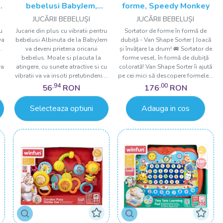
,
bebelusi BabyJem,
forme, Speedy Monkey
Albinuta din plus, 6 luni+
JUCĂRII BEBELUȘI
JUCĂRII BEBELUȘI
u
Jucarie din plus cu vibratii pentru
Sortator de forme în formă de
va
bebelusi Albinuta de la BabyJem
dubiță - Van Shape Sorter | Joacă
.
va deveni prietena oricarui
și învățare la drum! 🚐 Sortator de
u
bebelus. Moale si placuta la
forme vesel, în formă de dubiță
va
atingere, cu sunete atractive si cu
colorată! Van Shape Sorter îi ajută
vibratii va va insoti pretutindeni....
pe cei mici să descopere formele...
,94
,00
56
RON
176
RON
Selecteaza optiuni
Adauga in cos