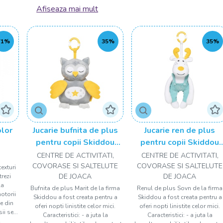
Jucăriile pentru vârstele fragede trebuie adaptate stadi
Afiseaza mai mult
împlinesc lunițele, motiv pentru care drool.ro îți oferă juc
turnuri de învățare,
jucării zornăitoare
în culori frumoase,
71%
35%
35%
altele. Toate jucăriile pe care le adună drool.ro sunt con
să nu se plictisească.
Este important ca acestea să aibă forme, culori, țesături
lor este concentrată pe tot ceea ce percep simțurile. De
mână cu jucăriile pe care le punem la îndemână, așa că e
Așadar, răsfoiește catalogul nostru de jucării pentru be
lor
Jucarie bufnita de plus
Jucarie ren de plus
pentru copii Skiddou
pentru copii Skiddou
Marit, cu sunete albe,
Sovn, cu sunete
CENTRE DE ACTIVITATI,
CENTRE DE ACTIVITATI,
25x11 cm
muzicale, 35x12 cm
COVORASE SI SALTELUTE
COVORASE SI SALTELUTE
exturi
DE JOACA
DE JOACA
trezi
la
Bufnita de plus Marit de la firma
Renul de plus Sovn de la firma
motorii
Skiddou a fost creata pentru a
Skiddou a fost creata pentru a
ie din
oferi nopti linistite celor mici.
oferi nopti linistite celor mici.
i se...
Caracteristici: - a juta la
Caracteristici: - a juta la