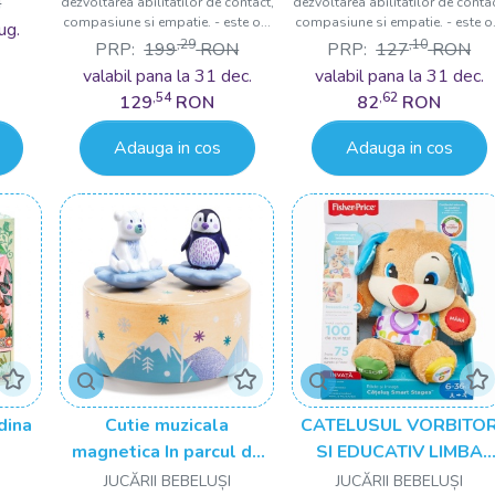
N
dezvoltarea abilitatilor de contact,
dezvoltarea abilitatilor de contac
compasiune si empatie. - este o...
compasiune si empatie. - este o.
ug.
,29
,10
PRP:
199
RON
PRP:
127
RON
valabil pana la 31 dec.
valabil pana la 31 dec.
,54
,62
129
RON
82
RON
Adauga in cos
Adauga in cos
dina
Cutie muzicala
CATELUSUL VORBITO
magnetica In parcul de
SI EDUCATIV LIMBA
gheata, Djeco
ROMANA FISHER PRIC
JUCĂRII BEBELUȘI
JUCĂRII BEBELUȘI