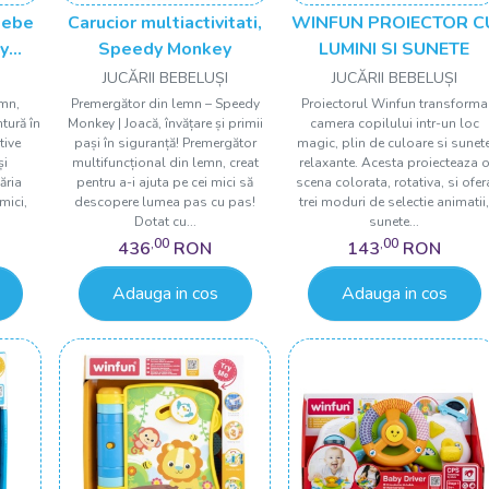
bebe
Carucior multiactivitati,
WINFUN PROIECTOR C
y
Speedy Monkey
LUMINI SI SUNETE
JUCĂRII BEBELUȘI
JUCĂRII BEBELUȘI
emn,
Premergător din lemn – Speedy
Proiectorul Winfun transforma
tură în
Monkey | Joacă, învățare și primii
camera copilului intr-un loc
tive
pași în siguranță! Premergător
magic, plin de culoare si sunet
și
multifuncțional din lemn, creat
relaxante. Acesta proiecteaza 
ăria
pentru a-i ajuta pe cei mici să
scena colorata, rotativa, si ofer
mici,
descopere lumea pas cu pas!
trei moduri de selectie animatii
Dotat cu...
sunete...
,00
,00
436
RON
143
RON
Adauga in cos
Adauga in cos