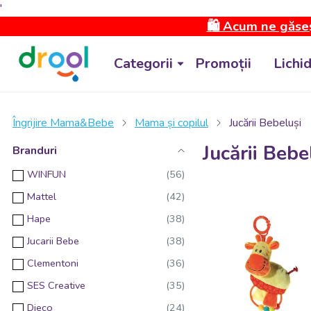
'
🛍️ Acum ne găseș
Categorii
Promoții
Lichi
Îngrijire Mama&Bebe
Mama și copilul
Jucării Bebeluși
Jucării Bebe
Branduri
WINFUN
Mattel
Hape
Jucarii Bebe
Clementoni
SES Creative
Djeco