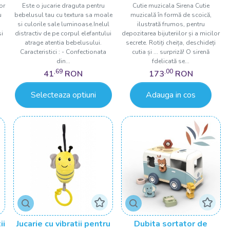
or
Este o jucarie draguta pentru
Cutie muzicala Sirena Cutie
u
bebelusul tau cu textura sa moale
muzicală în formă de scoică,
si culorile sale luminoase.Inelul
ilustrată frumos, pentru
si
distractiv de pe corpul elefantului
depozitarea bijuteriilor și a micilor
atrage atentia bebelusului.
secrete. Rotiți cheița, deschideți
Caracteristici : - Confectionata
cutia și ... surpriză! O sirenă
din...
fdelicată se...
,69
,00
41
RON
173
RON
Selecteaza optiuni
Adauga in cos
ii
Jucarie cu vibratii pentru
Dubita sortator de