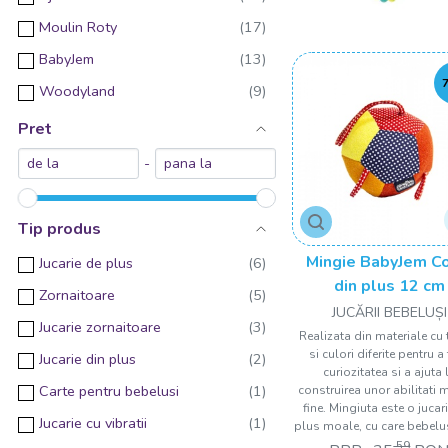
Moulin Roty
BabyJem
Woodyland
Skiddou
Pret
drool
-
Speedy Monkey
THE LEARNING JOURNEY
Tip produs
Orange Tree Toys
Mingie BabyJem Co
Jucarie de plus
Brio
din plus 12 cm
Zornaitoare
JUCĂRII BEBELUȘI
Chipolino
Jucarie zornaitoare
Realizata din materiale cu t
DOLU
si culori diferite pentru a 
Jucarie din plus
curiozitatea si a ajuta 
MARTINELIA
Carte pentru bebelusi
construirea unor abilitati 
fine. Mingiuta este o jucar
Minmimcph
Jucarie cu vibratii
plus moale, cu care bebelusi
Egmont toys
,59