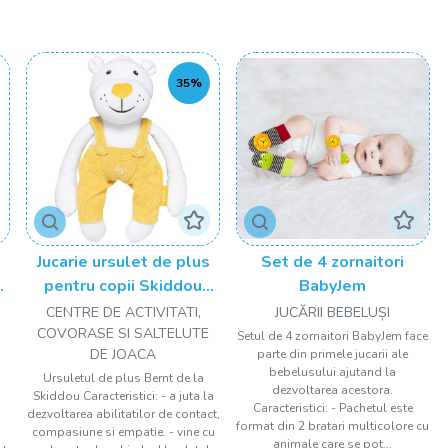
ului de dezvoltare în care se află cei mici pe măsură ce
ării cu caracteristici specifice. Printre diferitele jucării poți găsi
 jucării pentru dentiție, jucării muzicale, senzoriale și multe
35%
cepute astfel încât cei mici să poată profita de ele ore în șir și
 și sunete care le atrag atenția pentru că, în copilărie, atenția
zvoltarea abilităților lor senzoriale și motrice vine mână în
ste important să alegi jucăria potrivită.
beluși și alege varianta potrivită pentru micuțul tău!
Jucarie ursulet de plus
Set de 4 zornaitori
pentru copii Skiddou
BabyJem
Bernt, 30 cm
CENTRE DE ACTIVITATI,
JUCĂRII BEBELUȘI
COVORASE SI SALTELUTE
Setul de 4 zornaitori BabyJem face
DE JOACA
parte din primele jucarii ale
bebelusului ajutand la
Ursuletul de plus Bernt de la
dezvoltarea acestora.
Skiddou Caracteristici: - a juta la
Caracteristici: - Pachetul este
dezvoltarea abilitatilor de contact,
format din 2 bratari multicolore cu
compasiune si empatie. - vine cu
animale care se pot...