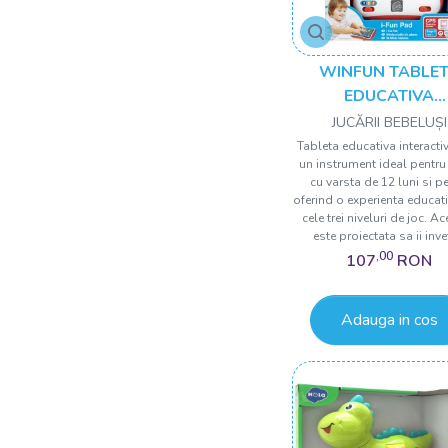
WINFUN TABLE
EDUCATIVA
INTERACTIVA
JUCĂRII BEBELUȘI
Tableta educativa interacti
un instrument ideal pentru 
cu varsta de 12 luni si pe
oferind o experienta educati
cele trei niveluri de joc. A
este proiectata sa ii invet
,00
107
RON
Adauga in cos