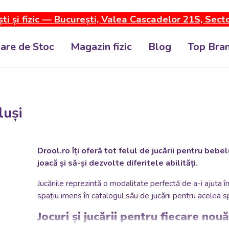
ti și fizic — București, Valea Cascadelor 21S, Sect
dare de Stoc
Magazin fizic
Blog
Top Bran
luși
Drool.ro îți oferă tot felul de jucării pentru bebe
joacă și să-și dezvolte diferitele abilități.
Jucăriile reprezintă o modalitate perfectă de a-i ajuta 
spațiu imens în catalogul său de jucării pentru acelea s
Jocuri și jucării pentru fiecare no