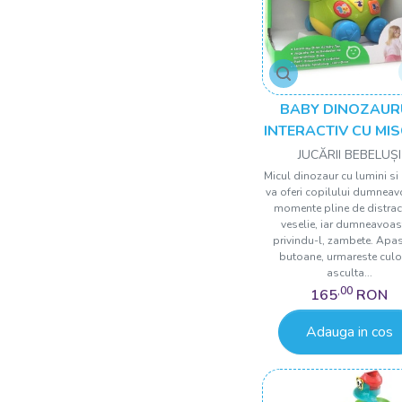
BABY DINOZAUR
INTERACTIV CU MI
MELODII SI LUMI
JUCĂRII BEBELUȘI
Micul dinozaur cu lumini si
va oferi copilului dumneav
momente pline de distract
veselie, iar dumneavoas
privindu-l, zambete. Apa
butoane, urmareste culor
asculta...
,00
165
RON
Adauga in cos