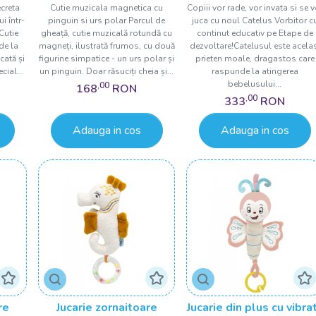
creta
Cutie muzicala magnetica cu
Copiii vor rade, vor invata si se v
i într-
pinguin si urs polar Parcul de
juca cu noul Catelus Vorbitor c
Cutie
gheață, cutie muzicală rotundă cu
continut educativ pe Etape de
de la
magneți, ilustrată frumos, cu două
dezvoltare!Catelusul este acela
cată și
figurine simpatice - un urs polar și
prieten moale, dragastos care
cial...
un pinguin. Doar răsuciți cheia și...
raspunde la atingerea
bebelusului...
,00
168
RON
,00
333
RON
Adauga in cos
Adauga in cos
re
Jucarie zornaitoare
Jucarie din plus cu vibrat