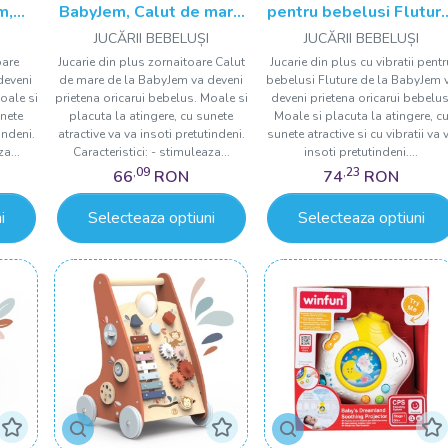
m,
BabyJem, Calut de mare
pentru bebelusi Fluture
luni+
din plus, 3 luni+
6 luni+, BabyJem
JUCĂRII BEBELUȘI
JUCĂRII BEBELUȘI
oare
Jucarie din plus zornaitoare Calut
Jucarie din plus cu vibratii pentr
deveni
de mare de la BabyJem va deveni
bebelusi Fluture de la BabyJem 
oale si
prietena oricarui bebelus. Moale si
deveni prietena oricarui bebelus
unete
placuta la atingere, cu sunete
Moale si placuta la atingere, c
indeni.
atractive va va insoti pretutindeni.
sunete atractive si cu vibratii va 
a...
Caracteristici: - stimuleaza...
insoti pretutindeni....
,09
,23
66
RON
74
RON
i
Selecteaza optiuni
Selecteaza optiuni