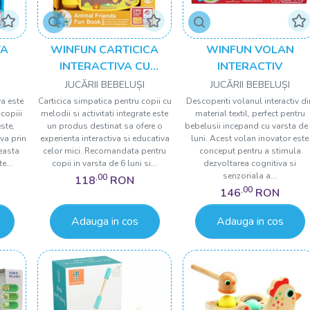
TA
WINFUN CARTICICA
WINFUN VOLAN
INTERACTIVA CU
INTERACTIV
SUNETE
JUCĂRII BEBELUȘI
JUCĂRII BEBELUȘI
va este
Carticica simpatica pentru copii cu
Descoperiti volanul interactiv di
copiii
melodii si activitati integrate este
material textil, perfect pentru
ste,
un produs destinat sa ofere o
bebelusii incepand cu varsta de
va prin
experienta interactiva si educativa
luni. Acest volan inovator este
ceasta
celor mici. Recomandata pentru
conceput pentru a stimula
e...
copii in varsta de 6 luni si...
dezvoltarea cognitiva si
senzoriala a...
,00
118
RON
,00
146
RON
Adauga in cos
Adauga in cos