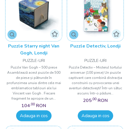
Puzzle Starry night Van
Puzzle Detectiv, Londji
Gogh, Londji
PUZZLE-URI
PUZZLE-URI
Puzzle Van Gogh – 500 piese
Puzzle Detectiv – Misterul tortului
Asamblează acest puzzle de 500
aniversar (100 piese) Un puzzle
de piese și pătrunde în
captivant care combină distracția
profunzimea unuia dintre cele mai
construirii cu provocarea unei
emblematice tablouri ale lui
aventuri detectivești! Într-un sătuc
Vincent van Gogh . Fiecare
ascuns într-o pădure...
fragment te apropie de un...
,00
205
RON
,00
104
RON
Adauga in cos
Adauga in cos