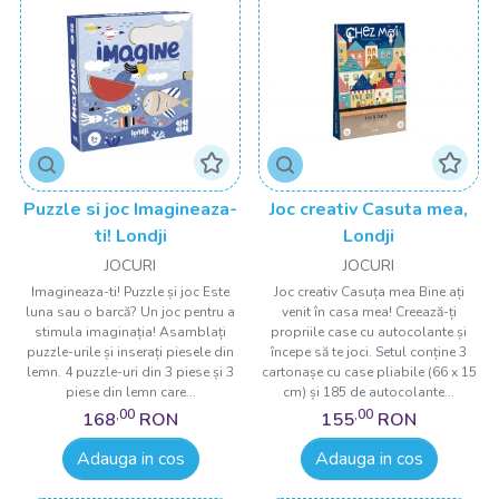
Puzzle si joc Imagineaza-
Joc creativ Casuta mea,
ti! Londji
Londji
JOCURI
JOCURI
Imagineaza-ti! Puzzle și joc Este
Joc creativ Casuța mea Bine ați
luna sau o barcă? Un joc pentru a
venit în casa mea! Creează-ți
stimula imaginația! Asamblați
propriile case cu autocolante și
puzzle-urile și inserați piesele din
începe să te joci. Setul conține 3
lemn. 4 puzzle-uri din 3 piese și 3
cartonașe cu case pliabile (66 x 15
piese din lemn care...
cm) și 185 de autocolante...
,00
,00
168
RON
155
RON
Adauga in cos
Adauga in cos