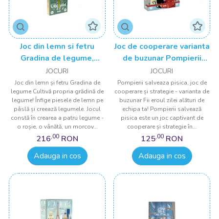
Joc din lemn si fetru
Joc de cooperare varianta
Gradina de legume,
de buzunar Pompierii
Londji
salveaza pisica, Londji
JOCURI
JOCURI
Joc din lemn și fetru Gradina de
Pompierii salveaza pisica, joc de
legume Cultivă propria grădină de
cooperare și strategie - varianta de
legume! Înfige piesele de lemn pe
buzunar Fii eroul zilei alături de
pâslă și creează legumele. Jocul
echipa ta! Pompierii salvează
constă în crearea a patru legume -
pisica este un joc captivant de
o roșie, o vânătă, un morcov...
cooperare și strategie în...
,00
,00
216
RON
125
RON
Adauga in cos
Adauga in cos