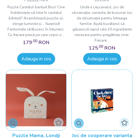
Puzzle Castelul bantuit Boo! Cine
Unde e cașcavalul, joc de
îndrăznește să intre în castelul
observație, varianta de buzunar Joc
bântuit? Asamblează puzzle-ul,
de observație pentru întreaga
stinge luminile și... Surpriză!
familie. Ajută bucătarul să
Fantomele strălucesc în întuneric.
găsească rapid cele 10 ingrediente
Cu fiecare piesă pe care copiii o...
necesare pentru pregătirea cinei.
Fiecare...
,00
179
RON
,00
125
RON
Adauga in cos
Adauga in cos
Puzzle Mama, Londji
Joc de cooperare varianta