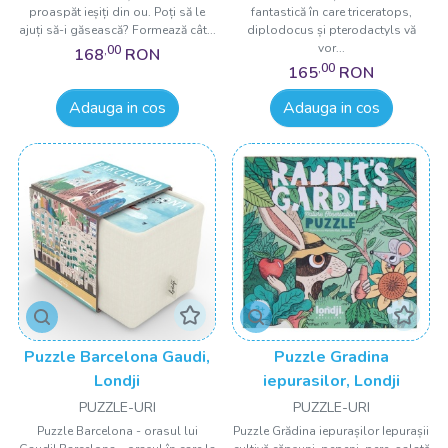
proaspăt ieșiți din ou. Poți să le
fantastică în care triceratops,
ajuți să-i găsească? Formează cât...
diplodocus și pterodactyls vă
vor...
,00
168
RON
,00
165
RON
Adauga in cos
Adauga in cos
Puzzle Barcelona Gaudi,
Puzzle Gradina
Londji
iepurasilor, Londji
PUZZLE-URI
PUZZLE-URI
Puzzle Barcelona - orasul lui
Puzzle Grădina iepurașilor Iepurașii