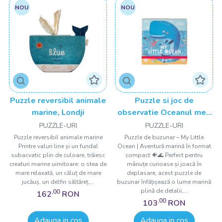
NOU
NOU
Puzzle reversibil animale
Puzzle si joc de
marine, Londji
observatie Oceanul meu
mic, Londji
PUZZLE-URI
PUZZLE-URI
Puzzle reversibil animale marine
Puzzle de buzunar – My Little
Printre valuri line și un fundal
Ocean | Aventură marină în format
subacvatic plin de culoare, trăiesc
compact 🐠🌊 Perfect pentru
creaturi marine uimitoare: o stea de
mânuțe curioase și joacă în
mare relaxată, un căluț de mare
deplasare, acest puzzle de
jucăuș, un delfin săltăreț,...
buzunar înfățișează o lume marină
plină de detalii,...
,00
162
RON
,00
103
RON
Adauga in cos
Adauga in cos