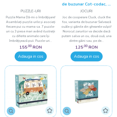
de buzunar Cot-codac, ai
grija la vulpe, Londji
PUZZLE-URI
JOCURI
Puzzle Mama Dă-mi o îmbrățișare!
Joc de cooperare Cluck, cluck the
Asamblați puzzle-urile și asociați
fox, varianta de buzunar Salvează
fiecare pui cu mama sa. 7 puzzle-
ouăle și găinile din ghearele vulpii!
uri cu 3 piese mari având ilustrații
Norocul zarurilor va decide dacă
cu diferite animale care își
putem salva un ou, două ouă, una
îmbrățișează puii. Puzzle-uri...
dintre găini sau, pe de...
,00
,00
155
RON
125
RON
Adauga in cos
Adauga in cos