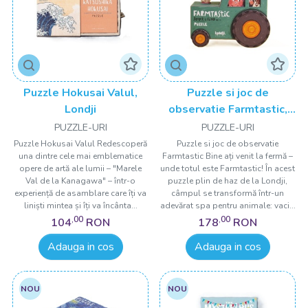
Puzzle Hokusai Valul,
Puzzle si joc de
Londji
observatie Farmtastic,
Londji
PUZZLE-URI
PUZZLE-URI
Puzzle Hokusai Valul Redescoperă
Puzzle si joc de observatie
una dintre cele mai emblematice
Farmtastic Bine ați venit la fermă –
opere de artă ale lumii – "Marele
unde totul este Farmtastic! În acest
Val de la Kanagawa" – într-o
puzzle plin de haz de la Londji,
experiență de asamblare care îți va
câmpul se transformă într-un
liniști mintea și îți va încânta...
adevărat spa pentru animale: vaci...
,00
,00
104
RON
178
RON
Adauga in cos
Adauga in cos
NOU
NOU