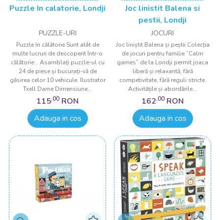
Puzzle In calatorie, Londji
Joc linistit Balena si
pestii, Londji
PUZZLE-URI
JOCURI
Puzzle In călătorie Sunt atât de
Joc liniștit Balena și peștii Colecția
multe lucruri de descoperit într-o
de jocuri pentru familie ”Calm
călătorie... Asamblați puzzle-ul cu
games” de la Londji permit joaca
24 de piese și bucurați-vă de
liberă și relaxantă, fără
găsirea celor 10 vehicule. Ilustrator
competivitate, fără reguli stricte.
Txell Darne Dimensiune...
Activitățile și abordările...
,00
,00
115
RON
162
RON
Adauga in cos
Adauga in cos