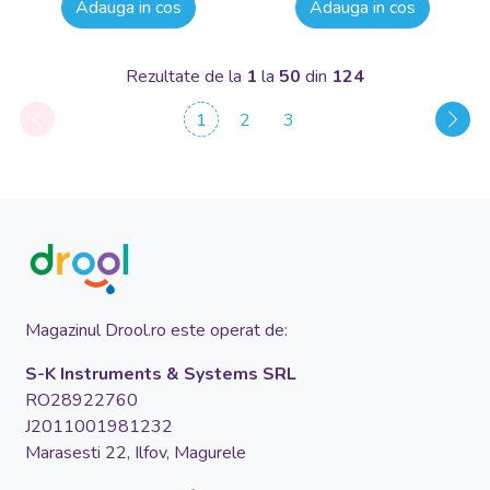
Adauga in cos
Adauga in cos
Rezultate de la
1
la
50
din
124
1
2
3
Magazinul Drool.ro este operat de:
S-K Instruments & Systems SRL
RO28922760
J2011001981232
Marasesti 22, Ilfov, Magurele