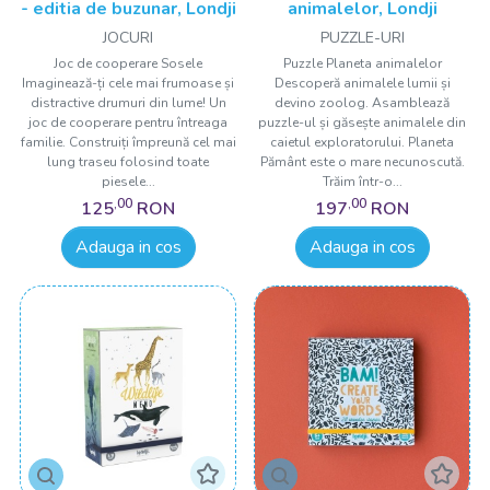
- editia de buzunar, Londji
animalelor, Londji
JOCURI
PUZZLE-URI
Joc de cooperare Sosele
Puzzle Planeta animalelor
Imaginează-ți cele mai frumoase și
Descoperă animalele lumii și
distractive drumuri din lume! Un
devino zoolog. Asamblează
joc de cooperare pentru întreaga
puzzle-ul și găsește animalele din
familie. Construiți împreună cel mai
caietul exploratorului. Planeta
lung traseu folosind toate
Pământ este o mare necunoscută.
piesele...
Trăim într-o...
,00
,00
125
RON
197
RON
Adauga in cos
Adauga in cos