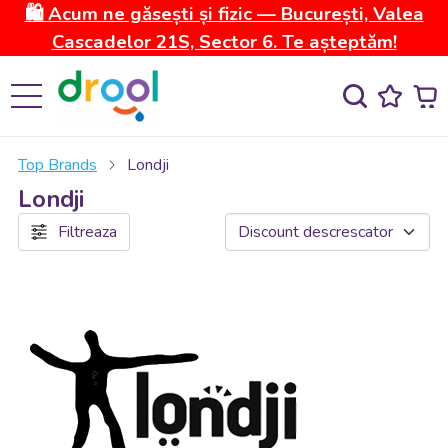
🛍️ Acum ne găsești și fizic — București, Valea
Cascadelor 21S, Sector 6. Te așteptăm!
Top Brands
Londji
Londji
Filtreaza