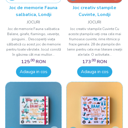
Joc de memorie Fauna
Joc creativ stampile
salbatica, Londji
Cuvinte, Londji
JOCURI
JOCURI
Joc de memorie Fauna salbatica
Joc creativ stampile Cuvinte Cu
Balene, girafe, flamingo, veverițe,
aceste ștampile veți crea cele mai
pinguini... Descoperiți viața
frumoase cuvinte, rime ritmice și
sălbatică cu acest joc de memorie
fraze geniale. 28 de ștampile din
pentru toate vârstele. Jocul constă
lemn pentru cele mai literare creații
în găsirea cât mai multor...
ale tale. O activitate...
,00
,00
125
RON
173
RON
Adauga in cos
Adauga in cos