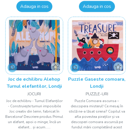
Adauga in cos
Adauga in cos
Joc de echilibru Alehop
Puzzle Gaseste comoara,
Turnul elefantilor, Londji
Londji
JOCURI
PUZZLE-URI
Joc de echilibru - Turnul Elefanților
Puzzle Comoara ascunsa –
- Construiește turnuri imposibile
descopera misterul! Ce mesaj în
Joc creativ din lemn, fabricat în
sticlă ne-a lăsat sirena? Copilul va
Barcelona! Descriere produs Primul
afla povestea piraților și va
un elefant, apoi o minge, încă un
descoperi comoara ascunsă pe
elefant... și acum......
fundul mării completând acest