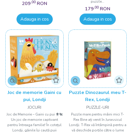
puzzle...
,00
209
RON
,00
179
RON
Adauga in cos
Adauga in cos
Joc de memorie Gaini cu
Puzzle Dinozaurul meu T-
pui, Londji
Rex, Londji
JOCURI
PUZZLE-URI
Joc de Memorie – Gaini cu pui 🐥🐔
Puzzle mare pentru mâini mici T-
Un joc de memorie captivant
Rex Bine ați venit în Jurassicul
pentru întreaga familie! În cotețul
Londji. T-Rex vă întâmpină pentru a
Londji, găinile își caută puii
vă deschide porțile către o lume