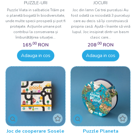
PUZZLE-URI
JOCURI
Puzzle Viata in salbaticie Trăim pe
Joc din lemn Cei trei purcelusi Au
o planetă bogată în biodiversitate,
fost odată ca niciodată 3 purceluși
unde multe specii prosperă și pot fi
care au decis să își construiască
protejate. Acțiunile umane pot
propria casă. Ajută-i înainte să vină
contribui la conservarea și
lupul. Joc insipirat dintr-un basm
îmbunătățirea situației...
clasic care...
,00
,00
165
RON
208
RON
Adauga in cos
Adauga in cos
Joc de cooperare Sosele
Puzzle Planeta