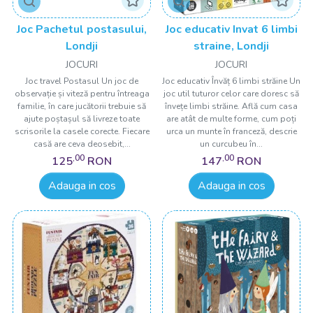
Joc Pachetul postasului,
Joc educativ Invat 6 limbi
Londji
straine, Londji
JOCURI
JOCURI
Joc travel Postasul Un joc de
Joc educativ Învăț 6 limbi străine Un
observație și viteză pentru întreaga
joc util tuturor celor care doresc să
familie, în care jucătorii trebuie să
învețe limbi străine. Află cum casa
ajute poștașul să livreze toate
are atât de multe forme, cum poți
scrisorile la casele corecte. Fiecare
urca un munte în franceză, descrie
casă are ceva deosebit,...
un curcubeu în...
,00
,00
125
RON
147
RON
Adauga in cos
Adauga in cos