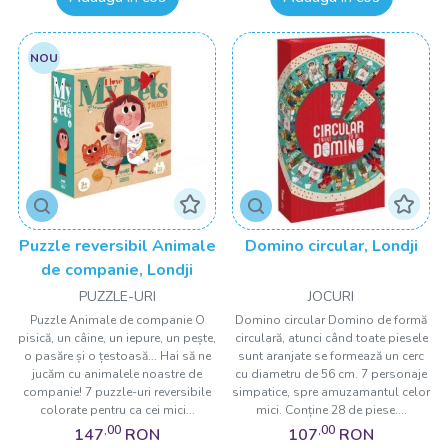
NOU
Puzzle reversibil Animale
Domino circular, Londji
de companie, Londji
PUZZLE-URI
JOCURI
Puzzle Animale de companie O
Domino circular Domino de formă
pisică, un câine, un iepure, un pește,
circulară, atunci când toate piesele
o pasăre și o țestoasă... Hai să ne
sunt aranjate se formează un cerc
jucăm cu animalele noastre de
cu diametru de 56 cm. 7 personaje
companie! 7 puzzle-uri reversibile
simpatice, spre amuzamantul celor
colorate pentru ca cei mici...
mici. Conține 28 de piese....
,00
,00
147
RON
107
RON