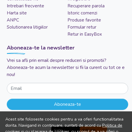
Intrebari frecvente
Recuperare parola
Harta site
Istoric comenzi
ANPC
Produse favorite
Solutionarea litigiilor
Formular retur
Retur in EasyBox
Aboneaza-te la newsletter
Vrei sa afli prin email despre reduceri si promotii?
Aboneaza-te acum la newsletter si fii la curent cu tot ce e
nou!
Email
Aboneaza-te
Acest site foloseste cookies pentru a va oferi functionalitatea
dorita. Navigand in continuare, sunteti de acord cu
Politica de
cookies
si cu plasarea de cookies, cu scopul de a va oferi o