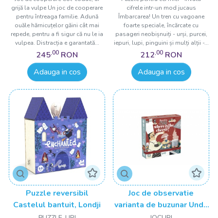
grijă la vulpe Un joc de cooperare
cifrele intr-un mod jucaus
pentru întreaga familie. Adună
Îmbarcarea! Un tren cu vagoane
ouăle hărnicuțelor găini cât mai
foarte speciale, încărcate cu
repede, pentru a fi sigur că nu le ia
pasageri neobișnuiți - urși, purcei,
vulpea. Distracția e garantată...
iepuri, lupi, pinguini și mulți alții -...
,00
,00
245
RON
212
RON
Adauga in cos
Adauga in cos
Puzzle reversibil
Joc de observatie
Castelul bantuit, Londji
varianta de buzunar Unde
e cascavalul, Londji
PUZZLE-URI
JOCURI