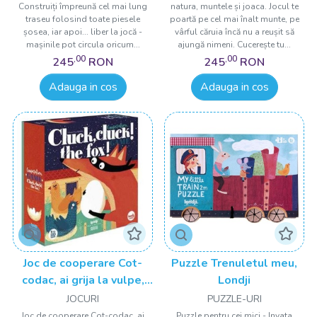
Construiți împreună cel mai lung
natura, muntele și joaca. Jocul te
traseu folosind toate piesele
poartă pe cel mai înalt munte, pe
șosea, iar apoi... liber la jocă -
vârful căruia încă nu a reușit să
mașinile pot circula oricum...
ajungă nimeni. Cucerește tu...
,00
,00
245
RON
245
RON
Adauga in cos
Adauga in cos
Joc de cooperare Cot-
Puzzle Trenuletul meu,
codac, ai grija la vulpe,
Londji
Londji
JOCURI
PUZZLE-URI
Joc de cooperare Cot-codac, ai
Puzzle pentru cei mici - Invata