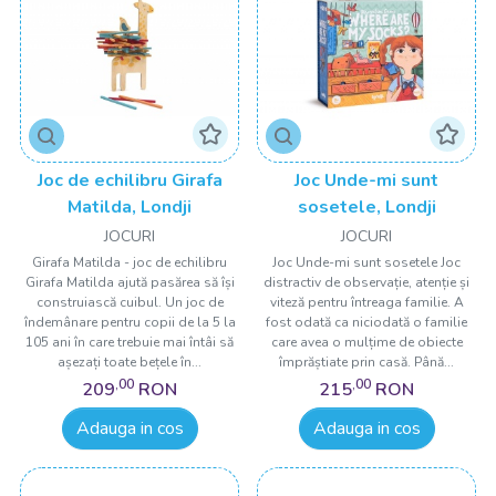
Joc de echilibru Girafa
Joc Unde-mi sunt
Matilda, Londji
sosetele, Londji
JOCURI
JOCURI
Girafa Matilda - joc de echilibru
Joc Unde-mi sunt sosetele Joc
Girafa Matilda ajută pasărea să își
distractiv de observație, atenție și
construiască cuibul. Un joc de
viteză pentru întreaga familie. A
îndemânare pentru copii de la 5 la
fost odată ca niciodată o familie
105 ani în care trebuie mai întâi să
care avea o mulțime de obiecte
așezați toate bețele în...
împrăștiate prin casă. Până...
,00
,00
209
RON
215
RON
Adauga in cos
Adauga in cos