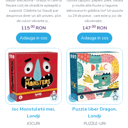
Gaudi! Barcelona - orașul în care la
cultivă căpșuni, pepeni, pere, salată
fiecare colț de stradă te așteaptă o
și multe alte fructe și legume
surpriză. Clădirile lui Gaudí par
delicioase în grădina lor! Un puzzle
desprinse dintr-un alt univers, plin
cu 24 de piese , care este și joc de
de culori vibrante și...
observație....
,00
,00
115
RON
147
RON
Adauga in cos
Adauga in cos
Joc Monstuletii mei,
Puzzle liber Dragon,
Londji
Londji
JOCURI
PUZZLE-URI