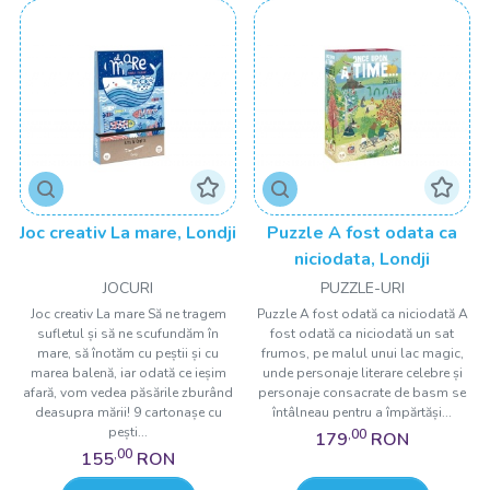
Joc creativ La mare, Londji
Puzzle A fost odata ca
niciodata, Londji
JOCURI
PUZZLE-URI
Joc creativ La mare Să ne tragem
Puzzle A fost odată ca niciodată A
sufletul și să ne scufundăm în
fost odată ca niciodată un sat
mare, să înotăm cu peștii și cu
frumos, pe malul unui lac magic,
marea balenă, iar odată ce ieșim
unde personaje literare celebre și
afară, vom vedea păsările zburând
personaje consacrate de basm se
deasupra mării! 9 cartonașe cu
întâlneau pentru a împărtăși...
pești...
,00
179
RON
,00
155
RON