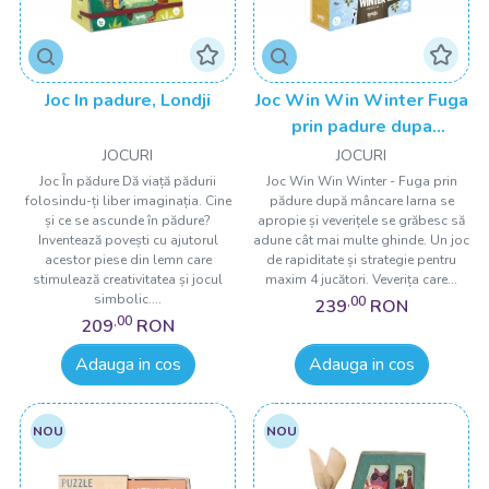
Joc In padure, Londji
Joc Win Win Winter Fuga
prin padure dupa
mancare, Londji
JOCURI
JOCURI
Joc În pădure Dă viață pădurii
Joc Win Win Winter - Fuga prin
folosindu-ți liber imaginația. Cine
pădure după mâncare Iarna se
și ce se ascunde în pădure?
apropie și veverițele se grăbesc să
Inventează povești cu ajutorul
adune cât mai multe ghinde. Un joc
acestor piese din lemn care
de rapiditate și strategie pentru
stimulează creativitatea și jocul
maxim 4 jucători. Veverița care...
simbolic....
,00
239
RON
,00
209
RON
Adauga in cos
Adauga in cos
NOU
NOU