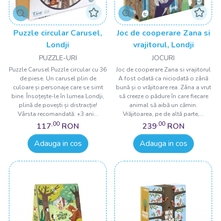
Puzzle circular Carusel,
Joc de cooperare Zana si
Londji
vrajitorul, Londji
PUZZLE-URI
JOCURI
Puzzle Carusel Puzzle circular cu 36
Joc de cooperare Zana si vrajitorul
de piese. Un carusel plin de
A fost odată ca niciodată o zână
culoare și personaje care se simt
bună și o vrăjitoare rea. Zâna a vrut
bine. Însoțește-le în lumea Londji,
să creeze o pădure în care fiecare
plină de povești și distracție!
animal să aibă un cămin.
Vârsta recomandată: +3 ani...
Vrăjitoarea, pe de altă parte,...
,00
,00
117
RON
239
RON
Adauga in cos
Adauga in cos