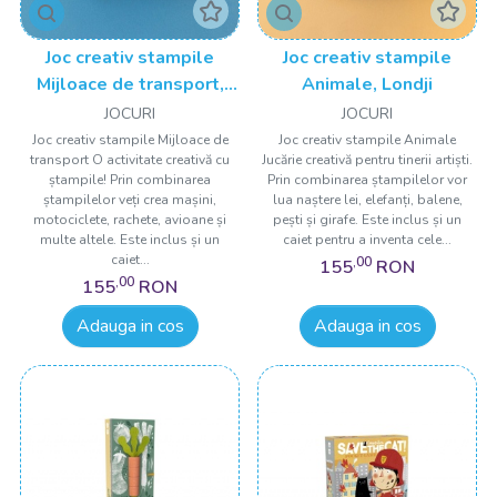
Joc creativ stampile
Joc creativ stampile
Mijloace de transport,
Animale, Londji
Londji
JOCURI
JOCURI
Joc creativ stampile Mijloace de
Joc creativ stampile Animale
transport O activitate creativă cu
Jucărie creativă pentru tinerii artiști.
ștampile! Prin combinarea
Prin combinarea ștampilelor vor
ștampilelor veți crea mașini,
lua naștere lei, elefanți, balene,
motociclete, rachete, avioane și
pești și girafe. Este inclus și un
multe altele. Este inclus și un
caiet pentru a inventa cele...
caiet...
,00
155
RON
,00
155
RON
Adauga in cos
Adauga in cos