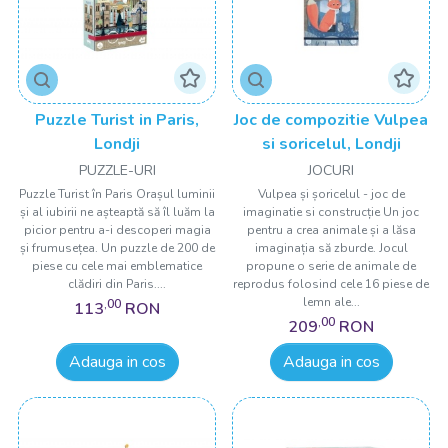
Puzzle Turist in Paris,
Joc de compozitie Vulpea
Londji
si soricelul, Londji
PUZZLE-URI
JOCURI
Puzzle Turist în Paris Orașul luminii
Vulpea și șoricelul - joc de
și al iubirii ne așteaptă să îl luăm la
imaginatie si construcție Un joc
picior pentru a-i descoperi magia
pentru a crea animale și a lăsa
și frumusețea. Un puzzle de 200 de
imaginația să zburde. Jocul
piese cu cele mai emblematice
propune o serie de animale de
clădiri din Paris....
reprodus folosind cele 16 piese de
lemn ale...
,00
113
RON
,00
209
RON
Adauga in cos
Adauga in cos