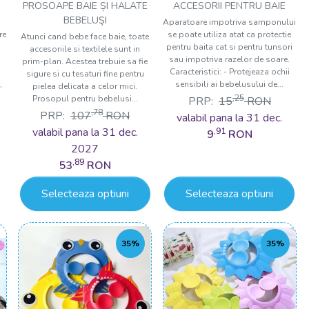
copii BabyJem
PROSOAPE BAIE ȘI HALATE
ACCESORII PENTRU BAIE
BEBELUŞI
Aparatoare impotriva samponului
re
se poate utiliza atat ca protectie
Atunci cand bebe face baie, toate
pentru baita cat si pentru tunsori
accesoriile si textilele sunt in
sau impotriva razelor de soare.
prim-plan. Acestea trebuie sa fie
Caracteristici: - Protejeaza ochii
sigure si cu tesaturi fine pentru
,
sensibili ai bebelusului de...
pielea delicata a celor mici.
,25
Prosopul pentru bebelusi...
PRP:
15
RON
,78
PRP:
107
RON
valabil pana la 31 dec.
valabil pana la 31 dec.
,91
9
RON
2027
,89
53
RON
Selecteaza optiuni
Selecteaza optiuni
35%
35%