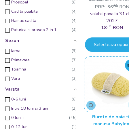
Prosopel
,61
PRP:
36
RO
Cadita pliabila
valabil pana la 31 d
2027
Hamac cadita
,31
18
RON
Paturica si prosop 2 in 1
Detergent hipoalergenic de rufe
Sezon
Selecteaza optiun
Geanta organizator
Iarna
Reductor
Primavara
Servetele umede hipoalergenice
Toamna
Adaptor colac WC
Vara
Organizator pentru jucariile de baie
Varsta
Reductor toaleta
0-6 luni
Sac pentru rufe
Intre 18 luni si 3 ani
Salteluta suport pentru baita
Burete de baie t
0 luni +
Set prosop si manusa de baie
manusa BabyJe
0-12 luni