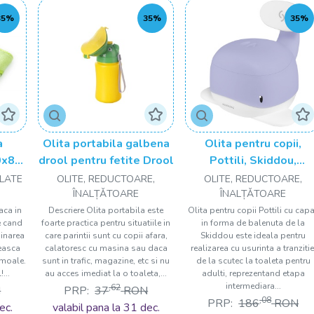
35%
35%
35%
a
Olita portabila galbena
Olita pentru copii,
0x80
drool pentru fetite Drool
Pottili, Skiddou,
balenuta, cu capac, Lili
ALATE
OLITE, REDUCTOARE,
OLITE, REDUCTOARE,
bloom, Lavanda
ÎNALȚǍTOARE
ÎNALȚǍTOARE
aca in
Descriere Olita portabila este
Olita pentru copii Pottili cu cap
e cand
foarte practica pentru situatiile in
in forma de balenuta de la
minarea
care parintii sunt cu copii afara,
Skiddou este ideala pentru
leasca
calatoresc cu masina sau daca
realizarea cu usurinta a tranzitie
 moale.
sunt in trafic, magazine, etc si nu
de la scutec la toaleta pentru
...
au acces imediat la o toaleta,...
adulti, reprezentand etapa
intermediara...
,62
N
PRP:
37
RON
,08
PRP:
186
RON
ec.
valabil pana la 31 dec.