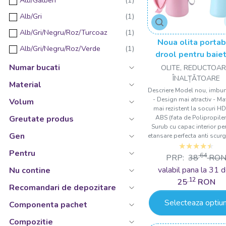
Alb/Galben
Sampon si gel de dus hipoalergenic 2 in 1
18 Luni + (max. 25 kg)
Alb/Gri
Set manusa si buretel de baie
+18 luni
Alb/Gri/Negru/Roz/Turcoaz
Suport pentru baie
Noua olita portab
18-36 luni
Alb/Gri/Negru/Roz/Verde
drool pentru baiet
Alb/Gri/Roz/Turcoaz
fetite Drool
Numar bucati
OLITE, REDUCTOAR
ÎNALȚǍTOARE
Alb/Negru
Material
Descriere Model nou, imbuna
Alb/Roz/Turcoaz
- Design mai atractiv - Ma
Volum
mai rezistent la socuri HD
Albastru
ABS (fata de Polipropilen
Greutate produs
Surub cu capac interior pe
Albastru/Galben/Rosu
Gen
etansare perfecta anti scurge
Albastru/Portocaliu
Pentru
,64
PRP:
38
RO
Albastru/Rosu/Verde
valabil pana la 31 d
Nu contine
Antracit
,12
25
RON
Recomandari de depozitare
Antracit/Galben/Indigo/Maro/Rosu/Turcoaz
Selecteaza optiun
Componenta pachet
Apricot
Compozitie