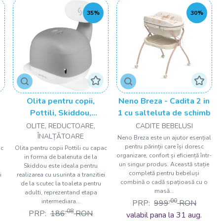
35%
30%
Olita pentru copii,
Neno Breza - Cadita 2 in
Pottili, Skiddou,
1 cu salteluta de schimb
ac
balenuta, cu capac,
OLITE, REDUCTOARE,
CADITE BEBELUSI
Evening shadow, Gri
ÎNALȚǍTOARE
Neno Breza este un ajutor esențial
pentru părinții care își doresc
ac
Olita pentru copii Pottili cu capac
organizare, confort și eficiență într-
in forma de balenuta de la
un singur produs. Această stație
Skiddou este ideala pentru
completă pentru bebeluși
i
realizarea cu usurinta a tranzitiei
combină o cadă spațioasă cu o
de la scutec la toaleta pentru
masă...
adulti, reprezentand etapa
,00
intermediara...
PRP:
999
RON
,08
PRP:
186
RON
valabil pana la 31 aug.