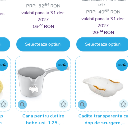
,54
utila...
PRP:
32
RON
N
Fiecare bebeluș este unic: În cele din urmă, fiecare 
,67
PRP:
40
RON
valabil pana la 31 dec.
ec.
baia în funcție de preferințele lui.
valabil pana la 31 dec.
2027
2027
,27
16
RON
Baia bebelușului este o ocazie minunată de a întări legăt
,34
20
RON
și în siguranță. Asigurați-vă că această experiență este
bucure de baie în fiecare zi!
i
Selecteaza optiuni
Selecteaza optiuni
50%
50%
50%
ip
Cana pentru clatire
Cadita transparenta c
m
bebelusi, 1.25l,
dop de scurgere,