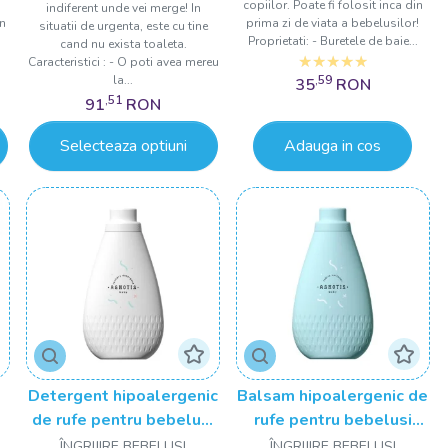
copiilor. Poate fi folosit inca din
indiferent unde vei merge! In
in
prima zi de viata a bebelusilor!
situatii de urgenta, este cu tine
Proprietati: - Buretele de baie...
cand nu exista toaleta.
Caracteristici : - O poti avea mereu
la...
,59
35
RON
,51
91
RON
Selecteaza optiuni
Adauga in cos
Detergent hipoalergenic
Balsam hipoalergenic de
de rufe pentru bebelusi
rufe pentru bebelusi
Agnotis 1000 ml
Agnotis 1000 ml
ÎNGRIJIRE BEBELUSI
ÎNGRIJIRE BEBELUSI