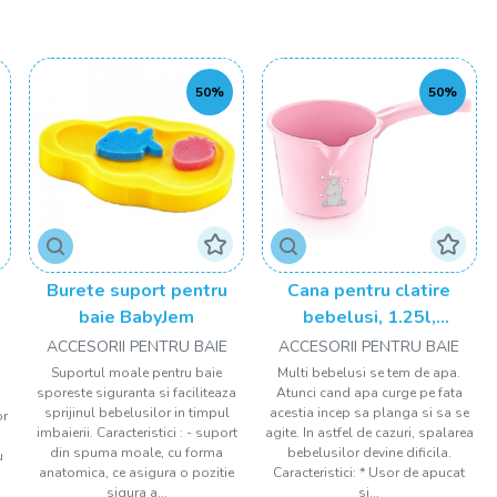
inte de a pune bebelușul în cadă, testați temperatura apei cu
rea fierbinte sau prea rece.
50%
50%
, sprijiniți cu grijă capul și gâtul bebelușului cu o mână, astfel
ă fie o activitate scurtă, de aproximativ 5-10 minute, pentru a
au neobișnuit cu baia, puteți începe prin a-i șterge corpul cu un
Burete suport pentru
Cana pentru clatire
baie BabyJem
bebelusi, 1.25l,
ți bebelușul nesupravegheat în cadă, chiar și pentru o clipă.
BabyJem, roz
ACCESORII PENTRU BAIE
ACCESORII PENTRU BAIE
Suportul moale pentru baie
Multi bebelusi se tem de apa.
sporeste siguranta si faciliteaza
Atunci cand apa curge pe fata
i bebelușul cu hăinuțe curate și uscate, pentru a-l menține cald
sprijinul bebelusilor in timpul
acestia incep sa planga si sa se
or
imbaierii. Caracteristici : - suport
agite. In astfel de cazuri, spalarea
din spuma moale, cu forma
bebelusilor devine dificila.
u
cării de baie sau cântece blânde pentru a face experiența mai
anatomica, ce asigura o pozitie
Caracteristici: * Usor de apucat
sigura a...
si...