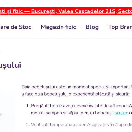
ti și fizic — București, Valea Cascadelor 21S, Sect
dare de Stoc
Magazin fizic
Blog
Top Bran
i
ușului
Baia bebelușului este un moment special și important în r
a face baia bebelușului o experiență plăcută și sigură:
Pregătiți tot ce aveți nevoie înainte de a începe: 
moale, șampon și săpun pentru bebeluși,
scutec
c
Verificați temperatura apei: Asigurați-vă că apa d
(aproximativ 37 de grade Celsius). Puteți folosi u