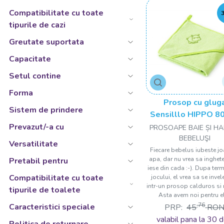
Bej
Compatibilitate cu toate
Bleu
tipurile de cazi
Bleu transparent
Greutate suportata
Bleu transparent/Roz transparent
Capacitate
Bleu/Galben
Setul contine
Bleu/Galben/Gri/Roz
Forma
Bleu/Galben/Roz/Verde
Prosop cu glug
Sistem de prindere
Bleu/Gri
Sensilllo HIPPO 8
cm Green
Prevazut/-a cu
PROSOAPE BAIE ȘI H
Bleu/Gri/Portocaliu/Verde
BEBELUŞI
Versatilitate
Bleu/Gri/Roz
Fiecare bebelus iubeste jo
apa, dar nu vrea sa inghet
Bleu/Roz
Pretabil pentru
iese din cada :-). Dupa ter
Bleumarin
Compatibilitate cu toate
jocului, el vrea sa se inve
intr-un prosop calduros si
tipurile de toalete
Corai
Asta avem noi pentru el!
,76
Caracteristici speciale
PRP:
45
RO
Ecru
valabil pana la 30 d