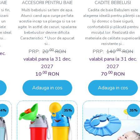
BabyJem, gri
Babyjem
AIE
ACCESORII PENTRU BAIE
CADITE BEBELUSI
si fin,
Multi bebelusi se tem de apa.
Cadita de baie BabyJem este
izarii
Atunci cand apa curge pe fata
alegerea ideală pentru părinții ca
d un
acestia incep sa planga si sa se
își doresc o baie sigură,
iele
agite. In astfel de cazuri, spalarea
confortabilă și plăcută pentru
te ideal
bebelusilor devine dificila.
micuțul lor. Realizată din
i...
Caracteristici: * Usor de apucat
materiale de calitate superioară
si...
rezistente și...
N
,00
,00
PRP:
20
RON
PRP:
140
RON
ec.
valabil pana la 31 dec.
valabil pana la 31 dec.
2027
2027
,00
,00
10
RON
70
RON
Adauga in cos
Adauga in cos
34%
35%
35%