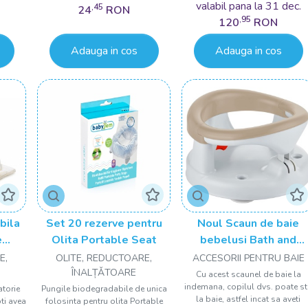
valabil pana la 31 dec.
,45
24
RON
,95
120
RON
Adauga in cos
Adauga in cos
abila
Set 20 rezerve pentru
Noul Scaun de baie
e
Olita Portable Seat
bebelusi Bath and
avel
Feeding BabyJem
E,
OLITE, REDUCTOARE,
ACCESORII PENTRU BAIE
ÎNALȚǍTOARE
Cu acest scaunel de baie la
indemana, copilul dvs. poate s
atorie
Pungile biodegradabile de unica
la baie, astfel incat sa aveti
ti avea
folosinta pentru olita Portable