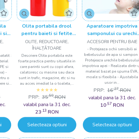
ila
Olita portabila drool
Aparatoare impotriva
i si
pentru baieti si fetite
samponului cu urechi
Drool
Drool
E,
OLITE, REDUCTOARE,
ACCESORII PENTRU BAIE
ÎNALȚǍTOARE
- Protejeaza ochii sensibili ai
bebelusului de apa si sampon 
tatit :
Descriere Olita portabila este
Protejeaza urechile bebelusulu
terial
foarte practica pentru situatiile in
impotriva apei - Realizata dintr-
PE si
care parintii sunt cu copii afara,
material bazat pe spuma EVA,
a) -
calatoresc cu masina sau daca
moale si flexibila - Ajustabila
ntru o
sunt in trafic, magazine, etc si nu
usor in...
re si...
au acces imediat la o toaleta,...
,27
PRP:
16
RON
,59
N
PRP:
35
RON
valabil pana la 31 dec.
ec.
valabil pana la 31 dec.
,57
10
RON
,13
23
RON
i
Selecteaza optiuni
Selecteaza optiuni