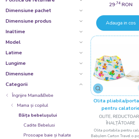
Politica de returnare
Ecru/Gri/Somon
,74
29
RON
Galben
Dimensiune pachet
Gri
Dimensiune produs
Adauga in cos
Gri/Roz
Inaltime
Gri/Roz/Verde
Model
Gri/Somon/Verde
Latime
Indigo
Lungime
Lavanda
Dimensiune
Maro
Categorii
Mov
Îngrijire Mama&Bebe
Negru
Olita pliabila/port
Mama și copilul
pentru calatori
Portocaliu
Băița bebelușului
BabyJem Carton Tr
OLITE, REDUCTOAR
Rosu
Potty
ÎNALȚǍTOARE
Cadite Bebelusi
Roz
Olita portabila pentru cal
Prosoape baie și halate
BabyJem Carton Travel o po