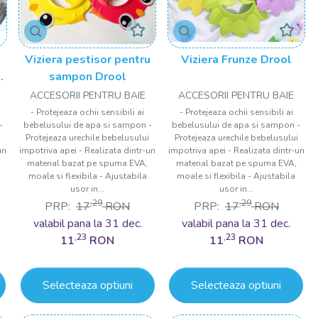
Viziera pestisor pentru
Viziera Frunze Drool
sampon Drool
ACCESORII PENTRU BAIE
ACCESORII PENTRU BAIE
- Protejeaza ochii sensibili ai
- Protejeaza ochii sensibili ai
-
bebelusului de apa si sampon -
bebelusului de apa si sampon -
i
Protejeaza urechile bebelusului
Protejeaza urechile bebelusului
un
impotriva apei - Realizata dintr-un
impotriva apei - Realizata dintr-un
material bazat pe spuma EVA,
material bazat pe spuma EVA,
moale si flexibila - Ajustabila
moale si flexibila - Ajustabila
usor in...
usor in...
,29
,29
PRP:
17
RON
PRP:
17
RON
valabil pana la 31 dec.
valabil pana la 31 dec.
,23
,23
11
RON
11
RON
Selecteaza optiuni
Selecteaza optiuni