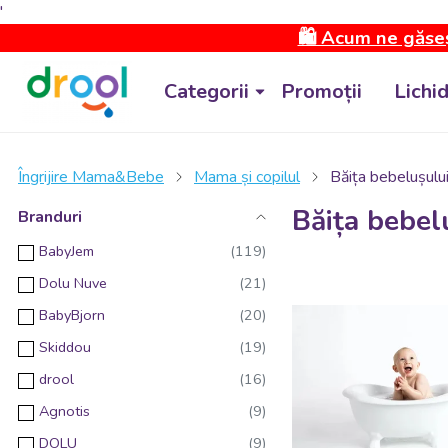
'
🛍️ Acum ne găseș
Categorii
Promoții
Lichi
Îngrijire Mama&Bebe
Mama și copilul
Băița bebelușulu
Băița bebel
Branduri
BabyJem
Dolu Nuve
BabyBjorn
Skiddou
drool
Agnotis
DOLU