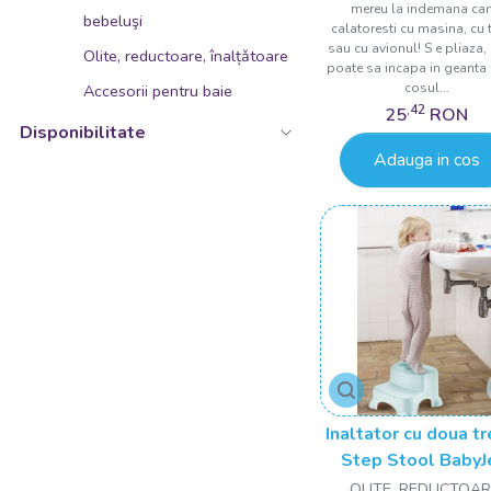
Roz transparent
mereu la indemana ca
bebeluşi
calatoresti cu masina, cu 
Roz/Galben
sau cu avionul! S e pliaza, 
Olite, reductoare, înalțǎtoare
poate sa incapa in geanta 
Roz/Gri
cosul...
Accesorii pentru baie
Somon
,42
25
RON
Disponibilitate
Stone
Adauga in cos
Turcoaz
Verde
Verde deschis
Verde/Portocaliu
Inaltator cu doua t
Step Stool Baby
OLITE, REDUCTOAR