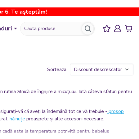
or 6. Te așteptăm!
duri
Sorteaza
utina zilnică de îngrijire a micuțului. Iată câteva sfaturi pentru
Asigurați-vă că aveți la îndemână tot ce vă trebuie -
prosop
urat,
hăinuțe
proaspete și alte accesorii necesare.
in cadă este la temperatura potrivită pentru bebeluș
n
termometru
special pentru a verifica temperatura apei.