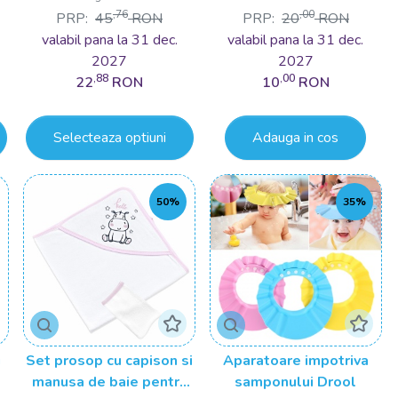
,76
,00
PRP:
45
RON
PRP:
20
RON
bebeluș este diferit, așa că urmăriți reacțiile lui și adaptați
valabil pana la 31 dec.
valabil pana la 31 dec.
2027
2027
,88
,00
22
RON
10
RON
ura dintre voi și micuțul vostru și de a-l face să se simtă iubit
 una plăcută și lipsită de stres, iar bebelușul va începe să se
Selecteaza optiuni
Adauga in cos
50%
35%
u
Set prosop cu capison si
Aparatoare impotriva
manusa de baie pentru
samponului Drool