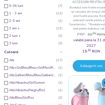
Termometru
ACCESORII PENTRU B
0-36 luni
Buretelul este foarte moale 
Balsam hipoalergenic de rufe
iar senzatia din timpul util
1 - 3 ani
este foarte placuta, fiin
Burete natural
adevarat rasfat pentru p
2-5 ani
Cana pentru clatire
Caracteristici : * Buretele es
2 ani +
atat pentru bebelusi cat s
Galeata pliabila pentru baie
,50
PRP:
30
RO
2 luni +
Inaltator
valabil pana la 31 d
3 luni
2027
Manusa pentru baita
,25
6 - 9 luni
15
RON
Culoare
Olita multifunctionala
6 luni +
Alb
Olita pliabila
Adauga in cos
9 luni
Alb+Gri/Bleu/Bleu+Gri/Mov/Roz/Roz+Gri/Verde
Olita portabila
12 luni+
Alb,Galben/Bleu/Bleu,Galben/Gri/Roz/Roz,Galben
Protectie baita pentru ochi si urechi
12-18 luni
Alb/Albastru/Gri/Somon
Protectie igienica de unica folosinta pentru colac toaleta
12 Luni +
Alb/Albastru/Negru/Roz
Protectie pentru baita
12-36 luni
Alb/Bleu/Gri/Roz
Rezerve pentru olita
18 luni +