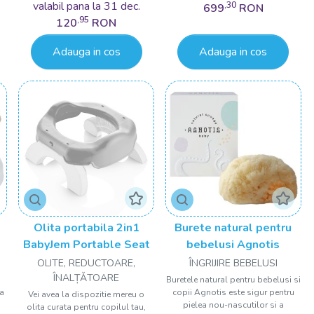
valabil pana la 31 dec.
,30
699
RON
,95
120
RON
Adauga in cos
Adauga in cos
Olita portabila 2in1
Burete natural pentru
BabyJem Portable Seat
bebelusi Agnotis
OLITE, REDUCTOARE,
ÎNGRIJIRE BEBELUSI
ÎNALȚǍTOARE
Buretele natural pentru bebelusi si
ta
copii Agnotis este sigur pentru
Vei avea la dispozitie mereu o
pielea nou-nascutilor si a
olita curata pentru copilul tau,