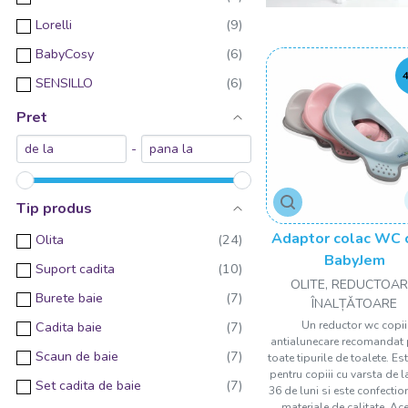
Lorelli
BabyCosy
SENSILLO
PILSAN
Pret
Chipolino
-
MamaToyz
Neno
Tip produs
Badabulle
Adaptor colac WC c
Olita
bblüv
BabyJem
Suport cadita
OLITE, REDUCTOAR
Beaba
Burete baie
ÎNALȚǍTOARE
InGenuity
Un reductor wc copii
Cadita baie
antialunecare recomandat 
Mattel
Scaun de baie
toate tipurile de toalete. Es
Smoby
pentru copiii cu varsta de l
Set cadita de baie
36 de luni si este confectio
materiale de calitate. Ace