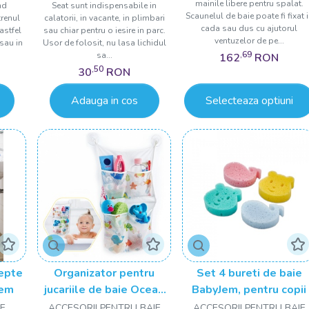
mainile libere pentru spalat.
nd
Seat sunt indispensabile in
Scaunelul de baie poate fi fixat 
trenul
calatorii, in vacante, in plimbari
cada sau dus cu ajutorul
astfel
sau chiar pentru o iesire in parc.
ventuzelor de pe...
sau in
Usor de folosit, nu lasa lichidul
,69
sa...
162
RON
,50
30
RON
Adauga in cos
Selecteaza optiuni
repte
Organizator pentru
Set 4 bureti de baie
Jem
jucariile de baie Ocean
BabyJem, pentru copii
BabyJem
E,
ACCESORII PENTRU BAIE
ACCESORII PENTRU BAIE