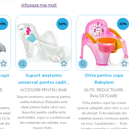
Afiseaza mai mult
Testați temperatura apei cu încheietura mâinii: Îna
încheietura mâinii pentru a vă asigura că nu este p
49%
50%
49%
Sprijiniți capul și gâtul bebelușului: În timpul baitei
încât să fie susținut și confortabil.
Mențineți baia scurtă: Baia bebelușului ar trebui s
evita ca bebelușul să se răcească.
Îmbăiați-l treptat: Dacă bebelușul este neliniștit s
prosop umed, pentru a-l obișnui cu senzația apei.
opii
Suport anatomic
Olita pentru copii
universal pentru cadita
BabyJem
Rămâneți mereu lângă bebeluș: Niciodată să nu lăsa
bebelusi BabyJem
E,
ACCESORII PENTRU BAIE
OLITE, REDUCTOARE,
Păstrați mereu contact vizual și fizic cu micuțul.
ÎNALȚǍTOARE
Suport anatomic universal pentru
cadita bebelusi BabyJem este
Îmbrăcați-l imediat după baie: După baie, îmbrăcaț
Olita pentru copii tip scaun
ideal pentru baita celor mici.
pentru
special adaptat celor mici si us
și confortabil.
Suportul pentru cadita este
te ideal
de utilizat. Este realizata din
confortabil, sigur si confectionat
a 12 la
material plastic nontoxic pentr
Creați un mediu relaxant: Puteți adăuga câteva ju
din materiale de calitate, non-
nat din
cei mici. Caracteristici : - Este
toxice. Este...
plăcută și relaxantă pentru bebeluș.
st...
foarte comoda si va fi foarte