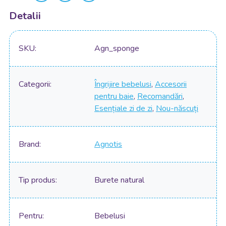
Detalii
SKU
Agn_sponge
Categorii
Îngrijire bebelusi
,
Accesorii
pentru baie
,
Recomandări
,
Esențiale zi de zi
,
Nou-născuți
Brand
Agnotis
Tip produs
Burete natural
Pentru
Bebelusi