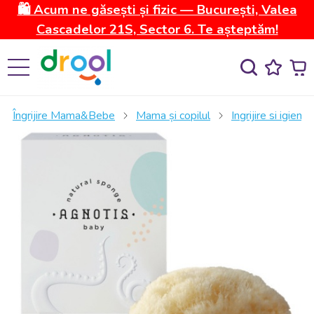
🛍️ Acum ne găsești și fizic — București, Valea
Cascadelor 21S, Sector 6. Te așteptăm!
Îngrijire Mama&Bebe
Mama și copilul
Ingrijire si igiena