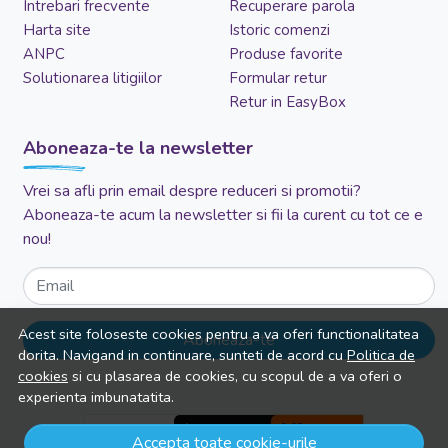
Intrebari frecvente
Recuperare parola
Harta site
Istoric comenzi
ANPC
Produse favorite
Solutionarea litigiilor
Formular retur
Retur in EasyBox
Aboneaza-te la newsletter
Vrei sa afli prin email despre reduceri si promotii?
Aboneaza-te acum la newsletter si fii la curent cu tot ce e
nou!
Email
Acest site foloseste cookies pentru a va oferi functionalitatea
Aboneaza-te
dorita. Navigand in continuare, sunteti de acord cu
Politica de
cookies
si cu plasarea de cookies, cu scopul de a va oferi o
experienta imbunatatita.
Accepta toate cookie-urile