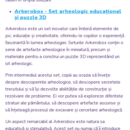
Arkerobox - Set arheologic educațional
și puzzle 3D
Arkerobox este un set inovator care îmbină elemente de
joc, educație și creativitate, oferindu-le copiilor o experiență
fascinantă în lumea arheologiei. Seturile Arkerobox conțin o
serie de artefacte arheologice în miniatură, precum și
materiale pentru a construi un puzzle 3D reprezentând un
sit arheologic.
Prin intermediul acestui set, copiii au ocazia să învețe
despre descoperirile arheologice, să descopere secretele
trecutului și să își dezvolte abilitățile de construcție și
rezolvare de probleme. Ei vor putea să exploreze diferitele
straturi ale pământului, să descopere artefacte ascunse și
să înțeleagă procesul de excavare și cercetare arheologică.
Un aspect remarcabil al Arkerobox este natura sa
educativă și stimulativă. Acest set nu numai că îi introduce