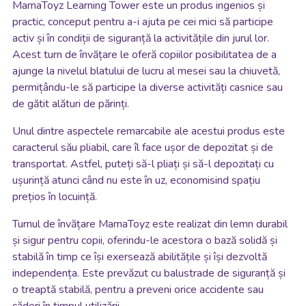
MamaToyz Learning Tower este un produs ingenios și
practic, conceput pentru a-i ajuta pe cei mici să participe
activ și în condiții de siguranță la activitățile din jurul lor.
Acest turn de învățare le oferă copiilor posibilitatea de a
ajunge la nivelul blatului de lucru al mesei sau la chiuvetă,
permițându-le să participe la diverse activități casnice sau
de gătit alături de părinți.
Unul dintre aspectele remarcabile ale acestui produs este
caracterul său pliabil, care îl face ușor de depozitat și de
transportat. Astfel, puteți să-l pliați și să-l depozitați cu
ușurință atunci când nu este în uz, economisind spațiu
prețios în locuință.
Turnul de învățare MamaToyz este realizat din lemn durabil
și sigur pentru copii, oferindu-le acestora o bază solidă și
stabilă în timp ce își exersează abilitățile și își dezvoltă
independența. Este prevăzut cu balustrade de siguranță și
o treaptă stabilă, pentru a preveni orice accidente sau
căderi în timpul utilizării.