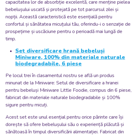
capacitatea lor de absorbție excelentă, care menține pielea
bebelușului uscată și protejată pe tot parcursul zilei și
nopții. Această caracteristică este esențială pentru
confortul și sănătatea micuțului tău, oferindu-i o senzație de
prospețime și uscăciune pentru o perioadă mai lungă de
timp.
Set diversificare hrană bebeluși
Miniware, 100% din materiale naturale
biodegradabile, 6 piese
Pe locul trei în clasamentul nostru se află un produs
minunat de la Miniware: Setul de diversificare a hranei
pentru bebeluși Miniware Little Foodie, compus din 6 piese,
fabricat din materiale naturale biodegradabile și 100%
sigure pentru micuți.
Acest set este unul esențial pentru orice părinte care își
dorește să ofere bebelușului său o experiență plăcută și
sănătoasă în timpul diversificării alimentației. Fabricat din