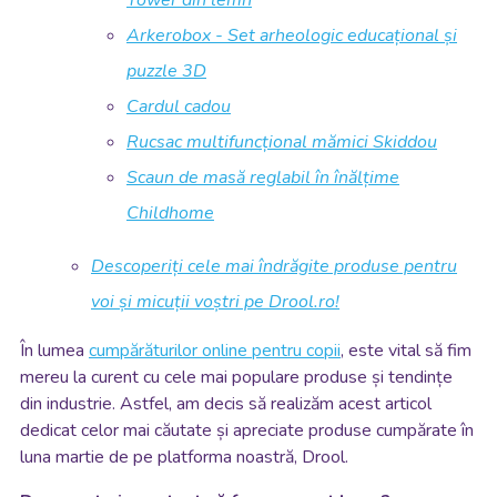
Arkerobox - Set arheologic educațional și
puzzle 3D
Cardul cadou
Rucsac multifuncțional mămici Skiddou
Scaun de masă reglabil în înălțime
Childhome
Descoperiți cele mai îndrăgite produse pentru
voi și micuții voștri pe Drool.ro!
În lumea
cumpărăturilor online pentru copii
, este vital să fim
mereu la curent cu cele mai populare produse și tendințe
din industrie. Astfel, am decis să realizăm acest articol
dedicat celor mai căutate și apreciate produse cumpărate în
luna martie de pe platforma noastră, Drool.