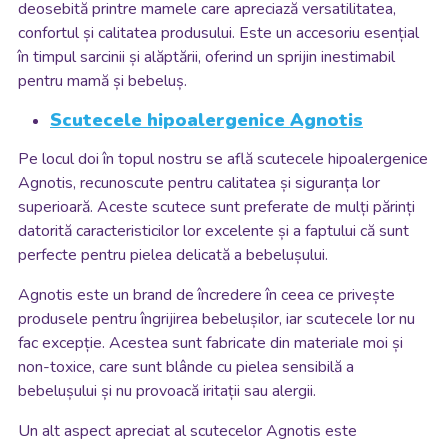
deosebită printre mamele care apreciază versatilitatea,
confortul și calitatea produsului. Este un accesoriu esențial
în timpul sarcinii și alăptării, oferind un sprijin inestimabil
pentru mamă și bebeluș.
Scutecele hipoalergenice Agnotis
Pe locul doi în topul nostru se află scutecele hipoalergenice
Agnotis, recunoscute pentru calitatea și siguranța lor
superioară. Aceste scutece sunt preferate de mulți părinți
datorită caracteristicilor lor excelente și a faptului că sunt
perfecte pentru pielea delicată a bebelușului.
Agnotis este un brand de încredere în ceea ce privește
produsele pentru îngrijirea bebelușilor, iar scutecele lor nu
fac excepție. Acestea sunt fabricate din materiale moi și
non-toxice, care sunt blânde cu pielea sensibilă a
bebelușului și nu provoacă iritații sau alergii.
Un alt aspect apreciat al scutecelor Agnotis este