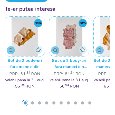
Te-ar putea interesa
30%
30%
Set de 2 body-uri
Set de 2 body-uri
Set de 2 b
fara maneci din
fara maneci din
maneca l
bumbac organic si
bumbac organic si
bumbac or
,34
,34
PRP:
81
RON
PRP:
81
RON
PRP:
93
modal -
modal - Roz/Blush
moda
valabil pana la 31 aug.
valabil pana la 31 aug.
valabil pana
Mustar/Somon
BabyCosy
Mustar
,94
,94
,48
56
RON
56
RON
65
BabyCosy
Baby