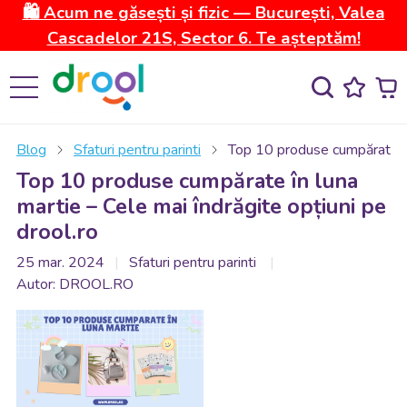
🛍️ Acum ne găsești și fizic — București, Valea
Cascadelor 21S, Sector 6. Te așteptăm!
Blog
Sfaturi pentru parinti
Top 10 produse cumpărate în 
Top 10 produse cumpărate în luna
martie – Cele mai îndrăgite opțiuni pe
drool.ro
25 mar. 2024
Sfaturi pentru parinti
Autor: DROOL.RO