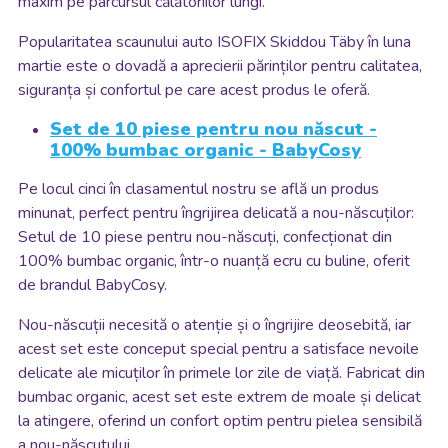
maxim pe parcursul călătoriilor lungi.
Popularitatea scaunului auto ISOFIX Skiddou Täby în luna
martie este o dovadă a aprecierii părinților pentru calitatea,
siguranța și confortul pe care acest produs le oferă.
Set de 10 piese pentru nou născut -
100% bumbac organic - BabyCosy
Pe locul cinci în clasamentul nostru se află un produs
minunat, perfect pentru îngrijirea delicată a nou-născuților:
Setul de 10 piese pentru nou-născuți, confecționat din
100% bumbac organic, într-o nuanță ecru cu buline, oferit
de brandul BabyCosy.
Nou-născuții necesită o atenție și o îngrijire deosebită, iar
acest set este conceput special pentru a satisface nevoile
delicate ale micuților în primele lor zile de viață. Fabricat din
bumbac organic, acest set este extrem de moale și delicat
la atingere, oferind un confort optim pentru pielea sensibilă
a nou-născutului.