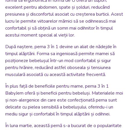
forma sa ergonomică în formă de U oferă un suport
excelent pentru abdomen, spate și șolduri, reducând
presiunea și disconfortul asociat cu creșterea burticii. Acest
lucru le permite viitoarelor mămici să se odihnească mai
confortabil și să obțină un somn mai odihnitor în timpul
acestui moment special al vieții lor.
După naștere, perna 3 în 1 devine un aliat de nădejde în
timpul alăptării. Forma sa ingenioasă permite mamei să
poziționeze bebelușul într-un mod confortabil și sigur
pentru hrănire, reducând astfel oboseala și tensiunea
musculară asociată cu această activitate frecventă.
În plus față de beneficiile pentru mame, perna 3 în 1
BabyJem oferă și beneficii pentru bebeluși. Materialele moi
și non-alergenice din care este confecționată perna sunt
delicate cu pielea sensibilă a bebelușului, oferindu-i un
mediu sigur și confortabil în timpul alăptării și odihnei.
În luna martie, această pernă s-a bucurat de o popularitate