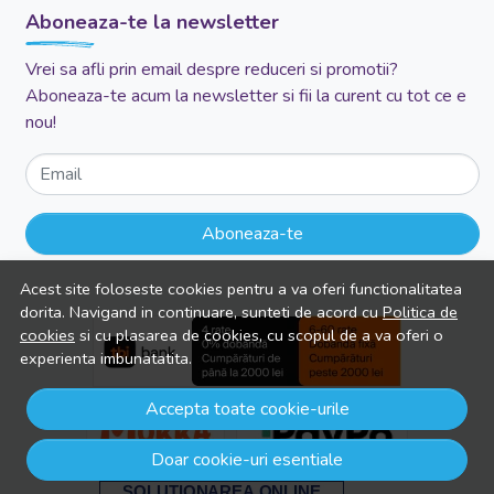
Aboneaza-te la newsletter
Vrei sa afli prin email despre reduceri si promotii?
Aboneaza-te acum la newsletter si fii la curent cu tot ce e
nou!
Email
Aboneaza-te
Acest site foloseste cookies pentru a va oferi functionalitatea
dorita. Navigand in continuare, sunteti de acord cu
Politica de
cookies
si cu plasarea de cookies, cu scopul de a va oferi o
experienta imbunatatita.
Accepta toate cookie-urile
Doar cookie-uri esentiale