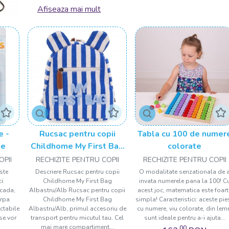
repede, precum sunt decorațiunile de pictat, posterele d
Afiseaza mai mult
desenat cu cretă și multe altele.
Rechizite pentru copii necesare la
În funcție de vârsta copilului, itinerariul pentru școală 
lucru pe care și-l poate însuși prin intermediul unui
rucs
la plimbare. Dar de ajutor vor fi și multitudinea de pen
colorate, foarfece, markere etc. Avem atât rechizite dest
respectiv rechizite pentru adulți.
Rechizite pentru copii care stimul
e -
Rucsac pentru copii
Tabla cu 100 de numer
te
Childhome My First Bag
colorate
Branduri de top precum Djeco, Fridolin, Girasol, AS, Graf
Albastru Alb
OPII
RECHIZITE PENTRU COPII
RECHIZITE PENTRU COPII
ajutorul lor le poți stimula dorința de joacă și să-i ajuț
este
Descriere Rucsac pentru copii
O modalitate senzationala de 
membrii familiei sau cu alți copii. La nivel individual, c
i:
Childhome My First Bag
invata numerele pana la 100! C
atelierele creative de desenat sub apă și numai, vor dezvo
 cada,
Albastru/Alb Rucsac pentru copii
acest joc, matematica este foart
cea mai bună versiune a lor.
arpa
Childhome My First Bag
simpla! Caracteristici: aceste pie
ctabile
Albastru/Alb, primul accesoriu de
cu numere, viu colorate, din lem
 se vor
transport pentru micutul tau. Cel
sunt ideale pentru a-i ajuta...
mai mare compartiment...
,00