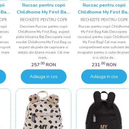
pii
Rucsac pentru copii
Rucsac pentru copii
 Bag
Childhome My First Bag,
Childhome My First Ba
aspect piele intoarsa Bej
Kaki
OPII
RECHIZITE PENTRU COPII
RECHIZITE PENTRU COPII
copii
Descriere Rucsac pentru copii
Rucsac pentru copii Childhom
Canvas
Childhome My First Bag, aspect
My First Bag Kaki Descopera
ii
piele intoarsa Bej Descopera noul
rucsacul pentru copii Childhom
Canvas
model Childhome My First Bag cu
My First Bag! Cel mai mare
ansport
aspect de piele de caprioara si
compartiment este suficient de
i mare
detalii din blana moale. Cel mai
incapator pentru o cutie de pra
mare...
si o sticla de...
,00
,00
257
RON
231
RON
Adauga in cos
Adauga in cos