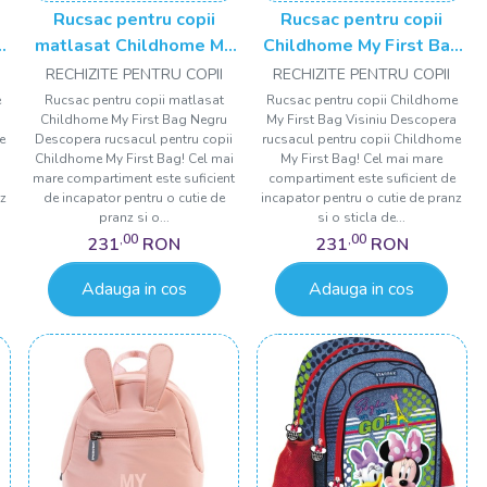
Rucsac pentru copii
Rucsac pentru copii
g
matlasat Childhome My
Childhome My First Bag
First Bag Negru
Visiniu
RECHIZITE PENTRU COPII
RECHIZITE PENTRU COPII
e
Rucsac pentru copii matlasat
Rucsac pentru copii Childhome
Childhome My First Bag Negru
My First Bag Visiniu Descopera
e
Descopera rucsacul pentru copii
rucsacul pentru copii Childhome
Childhome My First Bag! Cel mai
My First Bag! Cel mai mare
mare compartiment este suficient
compartiment este suficient de
nz
de incapator pentru o cutie de
incapator pentru o cutie de pranz
pranz si o...
si o sticla de...
,00
,00
231
RON
231
RON
Adauga in cos
Adauga in cos