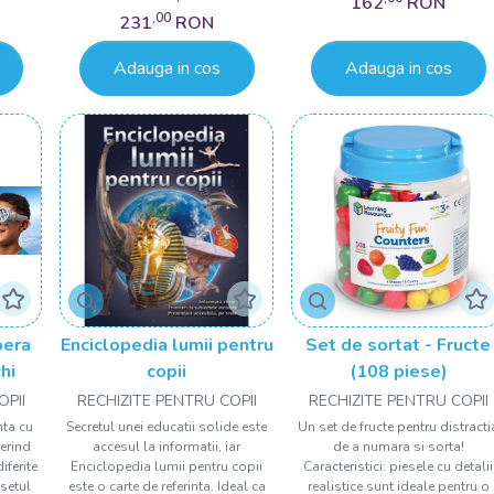
162
RON
,00
231
RON
Adauga in cos
Adauga in cos
pera
Enciclopedia lumii pentru
Set de sortat - Fructe
hi
copii
(108 piese)
OPII
RECHIZITE PENTRU COPII
RECHIZITE PENTRU COPII
nta cu
Secretul unei educatii solide este
Un set de fructe pentru distracti
erind
accesul la informatii, iar
de a numara si sorta!
iferite
Enciclopedia lumii pentru copii
Caracteristici: piesele cu detalii
 setul
este o carte de referinta. Ideal ca
realistice sunt ideale pentru o