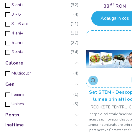
3 ani+
,64
38
RON
Topbright
3 - 6
Totum
Adauga in cos
3 - 6 ani
ArtGreco Desen
4 ani+
Bufnitel
5 ani+
Grafix
6 ani+
LISCIANI
6 - 9
Culoare
Simba
6 - 9 Ani
Multicolor
Starpak
8 ani+
TOBAR
Gen
9+
Set STEM - Desco
XOBrainer
Feminin
9 - 12 ani
lumea prin alti oc
Unisex
RECHIZITE PENTRU C
18 luni+
Incepe o calatorie fascina
Pentru
acest set inovator descop
Inaltime
lumea inconjuratoare prin d
perspective Caracteristici: