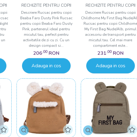
Nude Alb
OPII
RECHIZITE PENTRU COPII
RECHIZITE PENTRU COPII
copii
Descriere Rucsac pentru copii
Descriere Rucsac pentru copii
ucsac
Beaba Faro Dusty Pink Rucsac
Childhome My First Bag Nude/A
Night
pentru copii Beaba Faro Dusty
Rucsac pentru copii Childhom
ntru
Pink, partenerul ideal pentru
My First Bag Nude/Alb, primul
tru
micutul tau, perfect pentru
accesoriu de transport pentru
u un
activitatile de zi cu zi. Cu un
micutul tau. Cel mai mare
design compact si...
compartiment este...
,00
,00
206
RON
231
RON
Adauga in cos
Adauga in cos