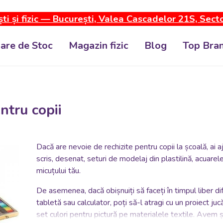
ti și fizic — București, Valea Cascadelor 21S, Sect
dare de Stoc
Magazin fizic
Blog
Top Bran
ntru copii
Dacă are nevoie de rechizite pentru copii la școală, ai aj
scris, desenat, seturi de modelaj din plastilină, acuarele
micuțului tău.
De asemenea, dacă obișnuiți să faceți în timpul liber dife
tabletă sau calculator, poți să-l atragi cu un proiect juc
set culori pentru pictură pe materialele textile. Avem și