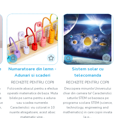
e răzuit, tabletă de scris copii și tabletă de desenat, kit de
 școală
va fi extrem de bogat. Copilul trebuie să învețe să fie organizat,
ac Djeco
sau a unor gentuțe simpatice pe care le poate folosi
are unisex simpatice pe care și le pot echipa cu creioane
inate băieților, rechizite pentru fete, dar și rechizite unisex,
ează joaca
e
Numaratoare din lemn -
Sistem solar cu
Adunari si scaderi
telecomanda
ix și multe altele sunt la un click distanță pe drool.ro. Cu
RECHIZITE PENTRU COPII
RECHIZITE PENTRU COPII
i să descopere noi activități recreative care-i conectează cu toţi
a
Foloseste abacul pentru a efectua
Descopera minunile Universului
ovorașele lavabile pentru desen, activitățile cu numere și forme,
u
operatii matematice de baza. Muta
chiar din camera ta! Caracteristici:
lta involuntar abilitățile lor senzoriale și îi vor ajuta să fie
e
bilele pe sarma pentru a aduna
seturile STEM se bazeaza pe
se
sau scadea numerele.
programa scolara STEM (science,
n,
Caracteristici: viu colorat in 10
technology, engineering and
nuante atragatoare, acest abac
mathematics) in care copiii invata
matematic vine...
la o...