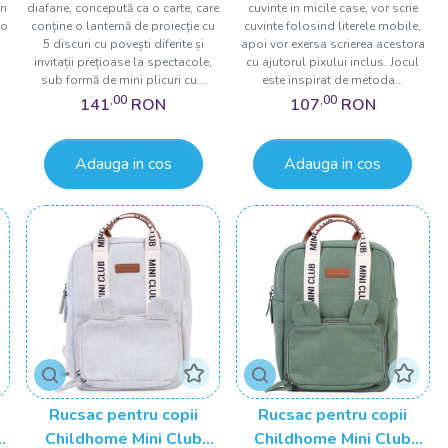
in
diafane, concepută ca o carte, care
cuvinte in micile case, vor scrie
-o
conține o lanternă de proiecție cu
cuvinte folosind literele mobile,
5 discuri cu povești diferite și
apoi vor exersa scrierea acestora
invitații prețioase la spectacole,
cu ajutorul pixului inclus. Jocul
sub formă de mini plicuri cu...
este inspirat de metoda...
,00
,00
141
RON
107
RON
Adauga in cos
Adauga in cos
Rucsac pentru copii
Rucsac pentru copii
g
Childhome Mini Club
Childhome Mini Club