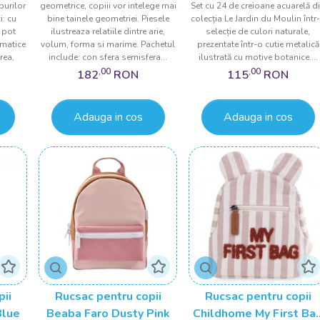
burilor
geometrice, copiii vor intelege mai
Set cu 24 de creioane acuarelă d
i: cu
bine tainele geometriei. Piesele
colecția Le Jardin du Moulin într
i pot
ilustreaza relatiile dintre arie,
selecție de culori naturale,
ematice
volum, forma si marime. Pachetul
prezentate într-o cutie metalică
rea,
include: con sfera semisfera...
ilustrată cu motive botanice....
,00
,00
182
RON
115
RON
Adauga in cos
Adauga in cos
pii
Rucsac pentru copii
Rucsac pentru copii
Blue
Beaba Faro Dusty Pink
Childhome My First Ba