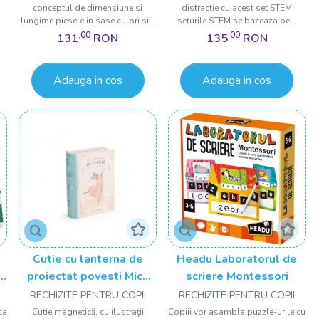
conceptul de dimensiune si
distractie cu acest set STEM
lungime piesele in sase culori si...
seturile STEM se bazeaza pe...
,00
,00
131
RON
135
RON
Adauga in cos
Adauga in cos
Cutie cu lanterna de
Headu Laboratorul de
proiectat povesti Mica
scriere Montessori
scoala de dans, Moulin
RECHIZITE PENTRU COPII
RECHIZITE PENTRU COPII
Roty
ca
Cutie magnetică, cu ilustrații
Copiii vor asambla puzzle-urile cu