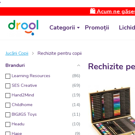
'
🛍️ Acum ne găseș
Categorii
Promoții
Lichi
Jucării Copii
Rechizite pentru copii
Rechizite pe
Branduri
Learning Resources
SES Creative
Hand2Mind
Childhome
BIGJIGS Toys
Headu
Hape