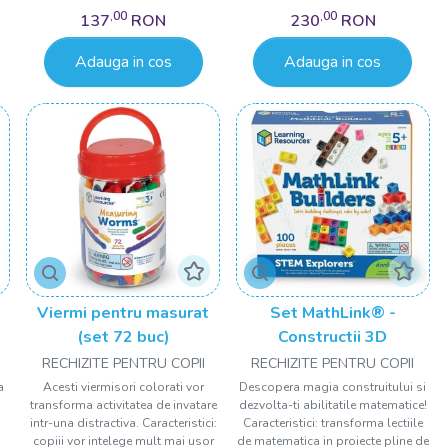
,00
,00
137
RON
230
RON
Adauga in cos
Adauga in cos
Viermi pentru masurat
Set MathLink® -
(set 72 buc)
Constructii 3D
RECHIZITE PENTRU COPII
RECHIZITE PENTRU COPII
a
Acesti viermisori colorati vor
Descopera magia construitului si
transforma activitatea de invatare
dezvolta-ti abilitatile matematice!
intr-una distractiva. Caracteristici:
Caracteristici: transforma lectiile
copiii vor intelege mult mai usor
de matematica in proiecte pline de