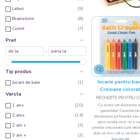
Lebez
Brainstorm
Corint
Djeco
Pret
GIRASOL
-
Woodyland
Egmont toys
Tip produs
AS
Jucarie pentru bai
Jucarii de baie
Beaba
Creioane colora
Varsta
RECHIZITE PENTRU C
Educational Insights
1 an+
Cu acest set distractia 
Hubelino
garantata! Caracteristic
2 ani+
deseneaza pe faianta sau
MARTINELIA
apoi curata usor cu o c
2 ani +
umeda creioanele sunt retra
Moulin Roty
atat cei mici cat si cei mari
3 ani +
Svoora
bucura de...