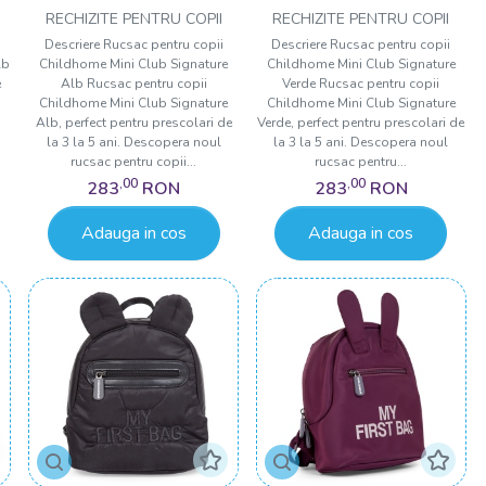
Signature Alb
Signature Verde
RECHIZITE PENTRU COPII
RECHIZITE PENTRU COPII
Descriere Rucsac pentru copii
Descriere Rucsac pentru copii
lb
Childhome Mini Club Signature
Childhome Mini Club Signature
e
Alb Rucsac pentru copii
Verde Rucsac pentru copii
Childhome Mini Club Signature
Childhome Mini Club Signature
Alb, perfect pentru prescolari de
Verde, perfect pentru prescolari de
la 3 la 5 ani. Descopera noul
la 3 la 5 ani. Descopera noul
rucsac pentru copii...
rucsac pentru...
,00
,00
283
RON
283
RON
Adauga in cos
Adauga in cos