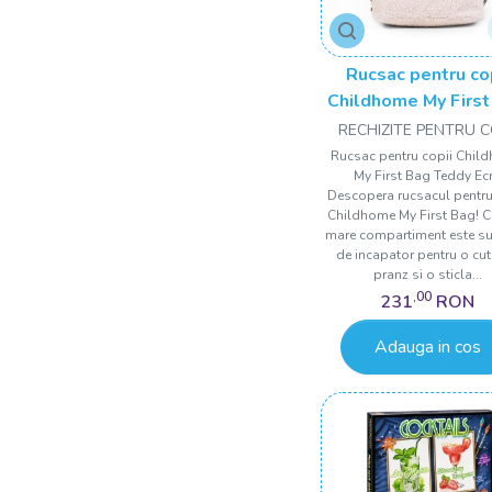
Rucsac pentru co
Childhome My First
Teddy Ecru
RECHIZITE PENTRU C
Rucsac pentru copii Chil
My First Bag Teddy Ec
Descopera rucsacul pentru
Childhome My First Bag! C
mare compartiment este suf
de incapator pentru o cut
pranz si o sticla...
,00
231
RON
Adauga in cos