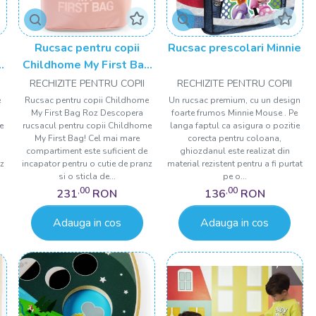
Rucsac pentru copii
Rucsac prescolari Minnie
g
Childhome My First Bag
Roz
RECHIZITE PENTRU COPII
RECHIZITE PENTRU COPII
e
Rucsac pentru copii Childhome
Un rucsac premium, cu un design
My First Bag Roz Descopera
foarte frumos Minnie Mouse . Pe
e
rucsacul pentru copii Childhome
langa faptul ca asigura o pozitie
My First Bag! Cel mai mare
corecta pentru coloana,
compartiment este suficient de
ghiozdanul este realizat din
nz
incapator pentru o cutie de pranz
material rezistent pentru a fi purtat
si o sticla de...
pe o...
,00
,00
231
RON
136
RON
Adauga in cos
Adauga in cos