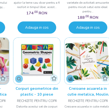
mului
ajutor la teme sau doar pentru a fi
varietate de activitati amuzante
,...
rasfoit in timpul liber, acest...
pentru micuti setul este ideal
pentru...
,00
174
RON
,00
188
RON
Adauga in cos
Adauga in cos
-
Corpuri geometrice din
Creioane acuarela in
tica
plastic - 10 piese
cutie metalica, Moulin
Roty
OPII
RECHIZITE PENTRU COPII
RECHIZITE PENTRU COPII
si
Datorita acestui set de corpuri
Creioane acuarela in cutie metali