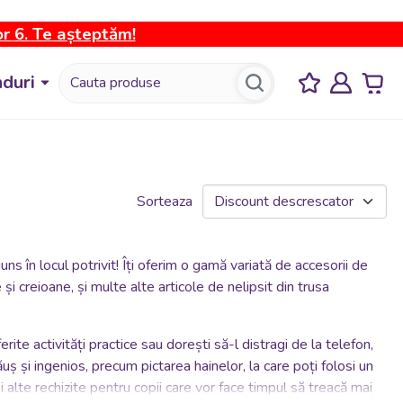
or 6. Te așteptăm!
duri
Sorteaza
uns în locul potrivit! Îți oferim o gamă variată de accesorii de
 și creioane, și multe alte articole de nelipsit din trusa
rite activități practice sau dorești să-l distragi de la telefon,
ăuș și ingenios, precum pictarea hainelor, la care poți folosi un
 alte rechizite pentru copii care vor face timpul să treacă mai