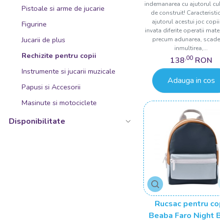
indemanarea cu ajutorul cu
Pistoale si arme de jucarie
de construit! Caracteristic
ajutorul acestui joc copi
Figurine
invata diferite operatii mat
Jucarii de plus
precum adunarea, scade
inmultirea,...
Rechizite pentru copii
,00
138
RON
Instrumente si jucarii muzicale
Adauga in cos
Papusi si Accesorii
Masinute si motociclete
Disponibilitate
Rucsac pentru co
Beaba Faro Night 