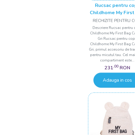
Rucsac pentru co
Childhome My First
Canvas Gri
RECHIZITE PENTRU C
Descriere Rucsac pentru 
Childhome My First Bag 
Gri Rucsac pentru cop
Childhome My First Bag 
Gri, primul accesoriu de tr
pentru micutul tau. Cel ma
compartiment este...
,00
231
RON
Adauga in cos