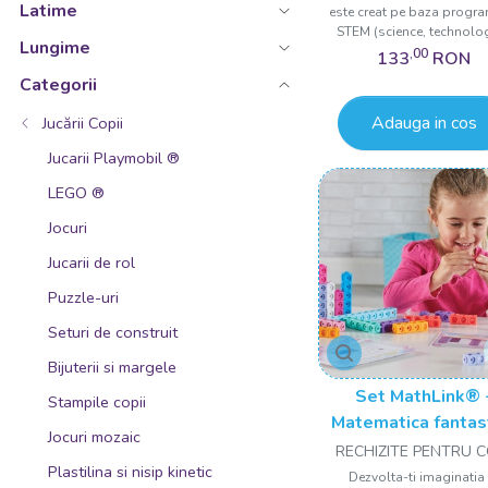
Latime
este creat pe baza progra
STEM (science, technology
Lungime
,00
133
RON
Categorii
Adauga in cos
Jucării Copii
Jucarii Playmobil ®
LEGO ®
Jocuri
Jucarii de rol
Puzzle-uri
Seturi de construit
Bijuterii si margele
Set MathLink® 
Stampile copii
Matematica fantas
Jocuri mozaic
RECHIZITE PENTRU C
Plastilina si nisip kinetic
Dezvolta-ti imaginatia 