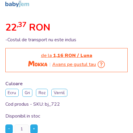
,37
22
RON
-Costul de transport nu este inclus
de la
1,16 RON / Luna
Avans pe gustul tau
Culoare
Ecru
Gri
Roz
Vernil
Cod produs - SKU
bj_722
Disponibil in stoc
−
+