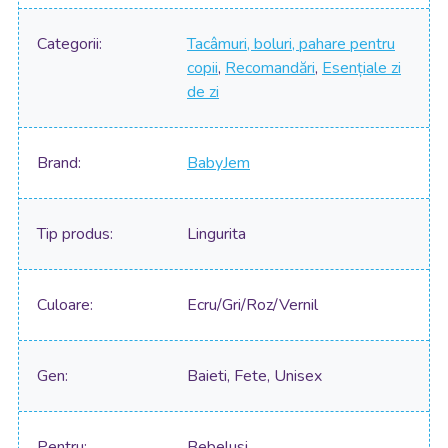
Categorii
Tacâmuri, boluri, pahare pentru
copii
,
Recomandări
,
Esențiale zi
de zi
Brand
BabyJem
Tip produs
Lingurita
Culoare
Ecru/Gri/Roz/Vernil
Gen
Baieti, Fete, Unisex
Pentru
Bebelusi