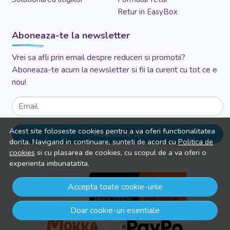
Retur in EasyBox
Aboneaza-te la newsletter
Vrei sa afli prin email despre reduceri si promotii?
Aboneaza-te acum la newsletter si fii la curent cu tot ce e
nou!
Email
Acest site foloseste cookies pentru a va oferi functionalitatea
Aboneaza-te
dorita. Navigand in continuare, sunteti de acord cu
Politica de
cookies
si cu plasarea de cookies, cu scopul de a va oferi o
experienta imbunatatita.
Accepta toate cookie-urile
Doar cookie-uri esentiale