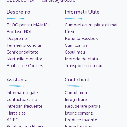
0215550414 contact@drool.ro
Despre noi
Informatii Utile
BLOG pentru MAMICI
Cumperi acum, plătești mai
Produse NOI
târziu...
Despre noi
Retur la Easybox
Termeni si conditii
Cum cumpar
Confidentialitate
Cosul meu
Marturiile clientilor
Metode de plata
Politica de Cookies
Transport si retururi
Asistenta
Cont client
Informatii legale
Contul meu
Contacteaza-ne
Inregistrare
Intrebari frecvente
Recuperare parola
Harta site
Istoric comenzi
ANPC
Produse favorite
Solutionarea litigiilor
Formular retur