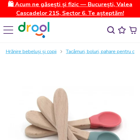
🛍️ Acum ne găsești și fizic — București, Valea
Cascadelor 21S, Sector 6. Te așteptăm!
Hrănire bebeluși și copii
Tacâmuri, boluri, pahare pentru copi