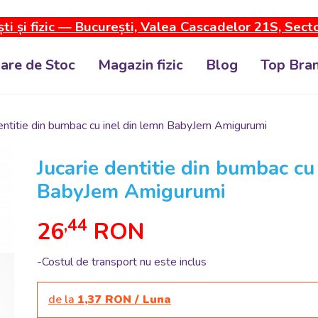
ti și fizic — București, Valea Cascadelor 21S, Sect
dare de Stoc
Magazin fizic
Blog
Top Bran
dentitie din bumbac cu inel din lemn BabyJem Amigurumi
Jucarie dentitie din bumbac cu
BabyJem Amigurumi
,44
26
RON
-Costul de transport nu este inclus
de la
1,37 RON / Luna