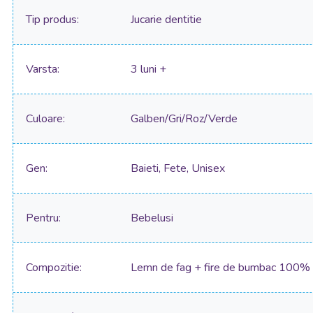
Tip produs
Jucarie dentitie
Varsta
3 luni +
Culoare
Galben/Gri/Roz/Verde
Gen
Baieti, Fete, Unisex
Pentru
Bebelusi
Compozitie
Lemn de fag + fire de bumbac 100%