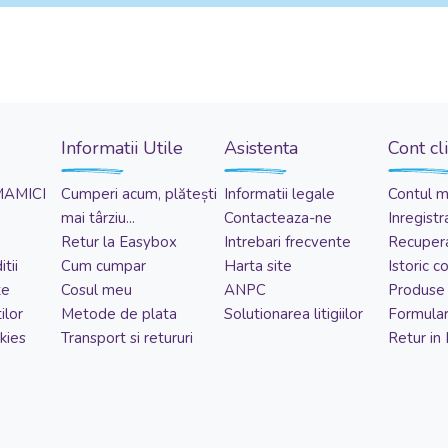
Informatii Utile
Asistenta
Cont cl
MAMICI
Cumperi acum, plătești
Informatii legale
Contul 
mai târziu...
Contacteaza-ne
Inregistr
Retur la Easybox
Intrebari frecvente
Recupera
tii
Cum cumpar
Harta site
Istoric 
te
Cosul meu
ANPC
Produse 
ilor
Metode de plata
Solutionarea litigiilor
Formular
kies
Transport si retururi
Retur in