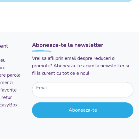
Aboneaza-te la newsletter
ient
Vrei sa afli prin email despre reduceri si
meu
promotii? Aboneaza-te acum la newsletter si
are
fii la curent cu tot ce e nou!
re parola
comenzi
Email
favorite
 retur
 EasyBox
Aboneaza-te