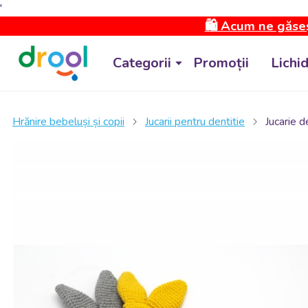
'
🛍️ Acum ne găseș
Categorii
Promoții
Lichi
Hrănire bebeluși și copii
Jucarii pentru dentitie
Jucarie 