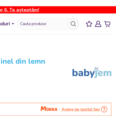
or 6. Te așteptăm!
duri
 inel din lemn
Avans pe gustul tau