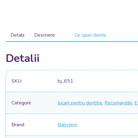
Detalii
Descriere
Ce spun clientii
Detalii
SKU
bj_651
Categorii
Jucarii pentru dentitie
,
Recomandări
,
E
Brand
BabyJem