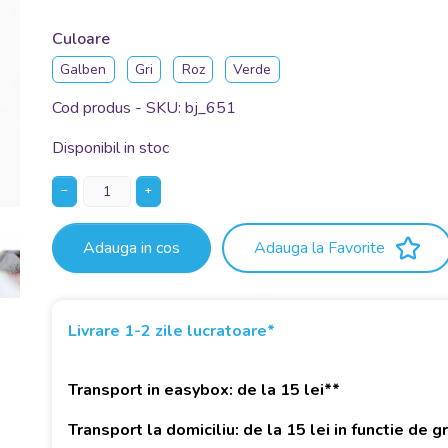
Culoare
Galben
Gri
Roz
Verde
Cod produs - SKU
bj_651
Disponibil in stoc
−
+
Adauga in cos
Adauga la Favorite
Livrare 1-2 zile lucratoare*
Transport in easybox: de la 15 lei**
Transport la domiciliu: de la 15 lei in functie de 