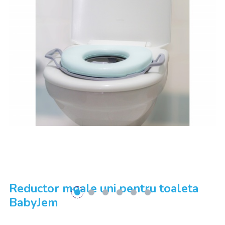
Reductor moale uni pentru toaleta
BabyJem