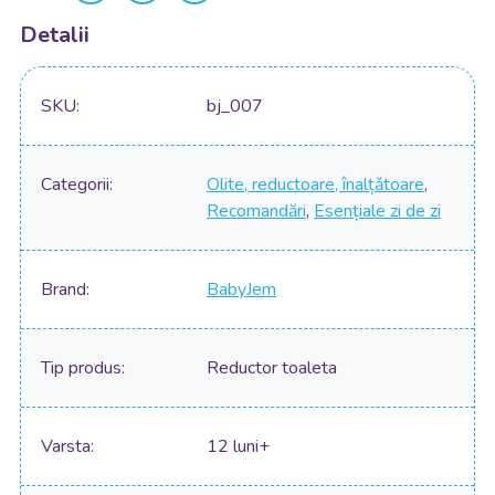
Detalii
SKU
bj_007
Categorii
Olite, reductoare, înalțǎtoare
,
Recomandări
,
Esențiale zi de zi
Brand
BabyJem
Tip produs
Reductor toaleta
Varsta
12 luni+