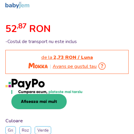
,87
52
RON
-Costul de transport nu este inclus
de la
2,73 RON / Luna
Avans pe gustul tau
Cumpara acum,
plateste mai tarziu
Afiseaza mai mult
Culoare
Gri
Roz
Verde