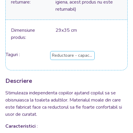
returnare
igiena, acest produs nu este
returnabil)
Dimensiune
29x35 cm
produs
Taguri
Reductoare - capace WC copii
Descriere
Stimuleaza independenta copiilor a
jutand copilul sa se
obisnuiasca la toaleta adultilor.
Materialul moale din care
este fabricat face ca reductorul sa fie foarte confortabil
si
usor de curatat.
Caracteristici
: