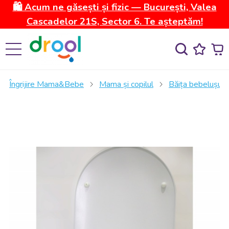
🛍️ Acum ne găsești și fizic — București, Valea
Cascadelor 21S, Sector 6. Te așteptăm!
Îngrijire Mama&Bebe
Mama și copilul
Băița bebelușulu