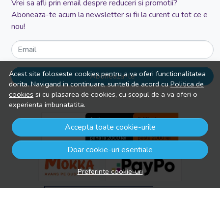
Vrei sa afli prin email despre reduceri si promotii?
Aboneaza-te acum la newsletter si fii la curent cu tot ce e
nou!
Email
Acest site foloseste cookies pentru a va oferi functionalitatea
Aboneaza-te
dorita. Navigand in continuare, sunteti de acord cu
Politica de
cookies
si cu plasarea de cookies, cu scopul de a va oferi o
experienta imbunatatita.
Accepta toate cookie-urile
Doar cookie-uri esentiale
Preferinte cookie-uri