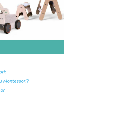
ori:
 cu Montessori?
lor