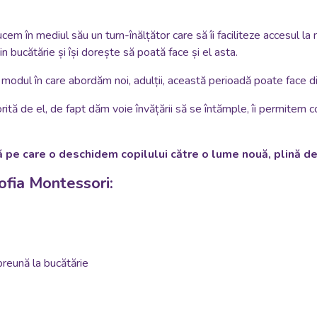
em în mediul său un turn-înălțător care să îi faciliteze accesul la 
 bucătărie și își dorește să poată face și el asta.
odul în care abordăm noi, adulții, această perioadă poate face di
tă de el, de fapt dăm voie învățării să se întămple, îi permitem cop
 pe care o deschidem copilului către o lume nouă, plină de
sofia Montessori:
preună la bucătărie