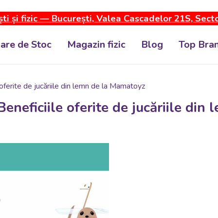
ti și fizic — București, Valea Cascadelor 21S, Sect
dare de Stoc
Magazin fizic
Blog
Top Bran
 oferite de jucăriile din lemn de la Mamatoyz
Beneficiile oferite de jucăriile di