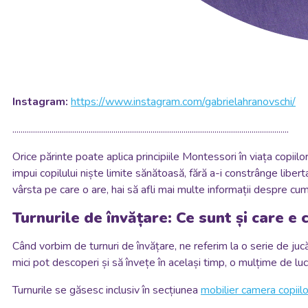
Instagram:
https://www.instagram.com/gabrielahranovschi/
......................................................................................................................................
Orice părinte poate aplica principiile Montessori în viața copiilo
impui copilului niște limite sănătoasă, fără a-i constrânge liberta
vârsta pe care o are, hai să afli mai multe informații despre cum
Turnurile de învățare: Ce sunt și care e
Când vorbim de turnuri de învățare, ne referim la o serie de jucăr
mici pot descoperi și să învețe în același timp, o mulțime de lucr
T
urnurile se găsesc inclusiv în secțiunea
mobilier camera copiilo