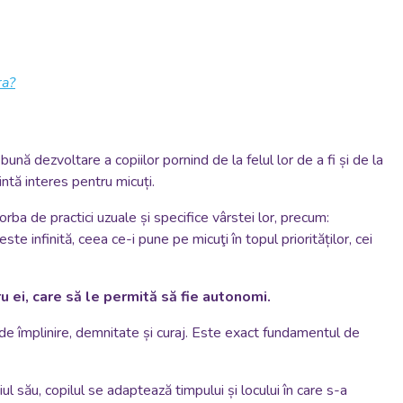
ra?
nă dezvoltare a copiilor pornind de la felul lor de a fi și de la
intă interes pentru micuți.
rba de practici uzuale și specifice vârstei lor, precum:
te infinită, ceea ce-i pune pe micuţi în topul priorităților, cei
ru ei, care să le permită să fie autonomi.
 de împlinire, demnitate și curaj. Este exact fundamentul de
 său, copilul se adaptează timpului și locului în care s-a