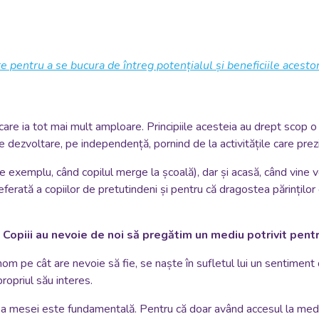
e pentru a se bucura de întreg potențialul și beneficiile acesto
re ia tot mai mult amploare. Principiile acesteia au drept scop o bu
pe dezvoltare, pe independență, pornind de la activitățile care prez
e exemplu, când copilul merge la școală), dar și acasă, când vine vo
erată a copiilor de pretutindeni și pentru că dragostea părinților es
r. Copiii au nevoie de noi să pregătim un mediu potrivit pent
nom pe cât are nevoie să fie, se naște în sufletul lui un sentiment
ropriul său interes.
 a mesei este fundamentală. Pentru că doar având accesul la mediul