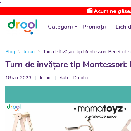
'
🛍️ Acum ne găseș
Categorii
Promoții
Lichi
Blog
Jocuri
Turn de învățare tip Montessori: Beneficiile
Turn de învățare tip Montessori: 
18 ian. 2023
Jocuri
Autor: Drool.ro