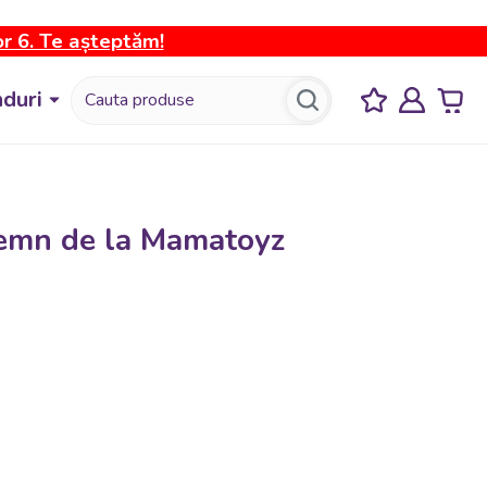
or 6. Te așteptăm!
duri
n lemn de la Mamatoyz