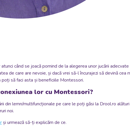
r atunci când se joacă pornind de la alegerea unor jucării adecvate 
tea de care are nevoie, și dacă vrei să-l încurajezi să devină cea mai
 poți să faci asta și beneficiile Montessori.
 conexiunea lor cu Montessori?
ii din lemn/multifuncționale pe care le poți găsi la Drool.ro alături
uri noi.
r
și urmează să-ți explicăm de ce.