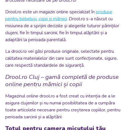
articolele necesare de pe drool.ro!
Drool.ro este un magazin online specializat în
produse
pentru bebeluși, copii și mămici
. Drool.ro s-a născut cu
misiunea de a sprijini deciziile și alegerile tuturor părinților
clujeni, fie în timpul sarcinii, fie în timpul alăptării și a
adaptării la perioada parentală.
La drool.ro vei găsi produse originale, selectate pentru
calitatea materialelor din care sunt confecționate, sigure,
care respectă standardele de siguranță.
Drool.ro Cluj – gamă completă de produse
online pentru mămici și copii
Magazinul online drool.ro a fost creat cu intenția de a le
asigura clujenilor și nu numai posibilitatea de a cumpăra
toate articolele necesare pentru creșterea copiilor, pentru
perioada sarcinii și a alăptării:
Totul pentru camera micuțului tău