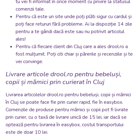
tu vei fi informat în orice moment cu privire la statusul
comenzii tale.
Pentru că este un site unde poți plăti sigur cu cardul și
poți face retururi fără probleme. Ai la dispoziție 14 zile
pentru a te gândi dacă este sau nu potrivit articolul
ales!
Pentru că fiecare client din Cluj care a ales drool.ro a
fost mulțumit. Poți citi chiar și părerile și recenziile și te
vei convinge.
Livrare articole drool.ro pentru bebeluși,
copii și mămici prin curierat în Cluj
Livrarea articolelor drool.ro pentru bebeluși, copii și mămici
în Cluj se poate face fie prin curier rapid, fie în easybox.
Comenzile de produse pentru mămici și copii pot fi livrate
prin curier, cu o taxă de livrare unică de 15 lei, iar dacă se
optează pentru livrarea în easybox, costul transportului
este de doar 10 lei.