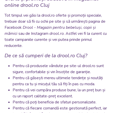
online drool.ro Cluj
Tot timpul vei găsi la drool.ro oferte și promoții speciale,
trebuie doar să fii cu ochii pe site și să urmărești pagina de
Facebook
Drool - Magazin pentru bebeluși, copii și
mămici
sau de Instagram
drool.ro
. Astfel vei fi la curent cu
toate campaniile curente și vei putea prinde primul
reducerile.
De ce să cumperi de la drool.ro Cluj?
Pentru că produsele vândute pe site-ul drool.ro sunt
sigure, confortabile și vin însoțite de garanție.
Pentru că găsești mereu ultimele tendințe și noutăți
pentru ca tu și micuțul tău să fiți în pas cu moda.
Pentru că
vei
cumpăra produse bune, la un preț bun și
cu un raport calitate-preț excelent.
Pentru că poți beneficia de sfaturi personalizate.
Pentru că fiecare comandă este gestionată perfect, iar