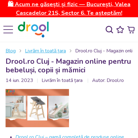
🛍️ Acum ne găsești și fizic — București, Valea
Cascadelor 21S, Sector 6. Te așteptăm!
Blog
Livrăm în toată țara
Drool.ro Cluj - Magazin online
Drool.ro Cluj - Magazin online pentru
bebeluși, copii și mămici
14 iun. 2023
Livrăm în toată țara
Autor: Drool.ro
Drool.ro Cluj – gamă completă de produse online