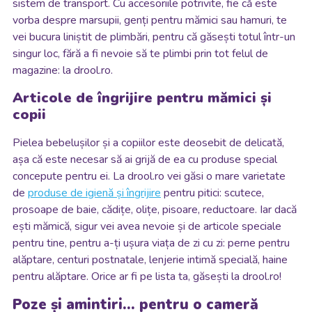
sistem de transport. Cu accesoriile potrivite, fie că este
vorba despre marsupii, genți pentru mămici sau hamuri, te
vei bucura liniștit de plimbări, pentru că găsești totul într-un
singur loc, fără a fi nevoie să te plimbi prin tot felul de
magazine: la drool.ro.
Articole de îngrijire pentru mămici și
copii
Pielea bebelușilor și a copiilor este deosebit de delicată,
așa că este necesar să ai grijă de ea cu produse special
concepute pentru ei. La drool.ro vei găsi o mare varietate
de
produse de igienă și îngrijire
pentru pitici: scutece,
prosoape de baie, cădițe, olițe, pisoare, reductoare. Iar dacă
ești mămică, sigur vei avea nevoie și de articole speciale
pentru tine, pentru a-ți ușura viața de zi cu zi: perne pentru
alăptare, centuri postnatale, lenjerie intimă specială, haine
pentru alăptare. Orice ar fi pe lista ta, găsești la drool.ro!
Poze și amintiri... pentru o cameră