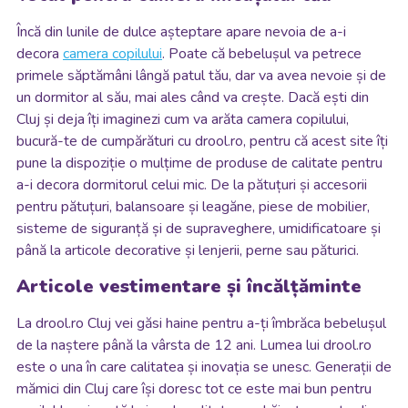
Încă din lunile de dulce așteptare apare nevoia de a-i
decora
camera copilului
. Poate că bebelușul va petrece
primele săptămâni lângă patul tău, dar va avea nevoie și de
un dormitor al său, mai ales când va crește. Dacă ești din
Cluj și deja îți imaginezi cum va arăta camera copilului,
bucură-te de cumpărături cu drool.ro, pentru că acest site îți
pune la dispoziție o mulțime de produse de calitate pentru
a-i decora dormitorul celui mic. De la pătuțuri și accesorii
pentru pătuțuri, balansoare și leagăne, piese de mobilier,
sisteme de siguranță și de supraveghere, umidificatoare și
până la articole decorative și lenjerii, perne sau păturici.
Articole vestimentare și încălțăminte
La drool.ro Cluj vei găsi haine pentru a-ți îmbrăca bebelușul
de la naștere până la vârsta de 12 ani. Lumea lui drool.ro
este o una în care calitatea și inovația se unesc. Generații de
mămici din Cluj care își doresc tot ce este mai bun pentru