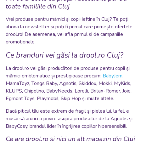
toate familiile din Cluj
Vrei produse pentru mămici și copii ieftine în Cluj? Te poți
abona la newsletter și poți fi primul care primește ofertele
drool.ro! De asemenea, vei afla primul și de campaniile
promoționale.
Ce branduri vei găsi la drool.ro Cluj?
La drool.ro vei găsi producători de produse pentru copii și
mămici emblematice și prestigioase precum:
BabyJem
,
MamaToyz, Tongs Baby, Agnotis, Skiddou, Mokki, MyKids,
KLUPS, Chipolino, BabyNeeds, Lorelli, Britax-Romer, Joie,
Egmont Toys, Playmobil, Skip Hop și multe altele.
Dacă piticul tău este extrem de fragil și pielea lui, la fel, e
musai să arunci o privire asupra produselor de la Agnotis și
BabyCosy, brandul lider în îngrijirea copiilor hipersensibili.
Ce are drool.ro și nici un alt magazin din Cluj