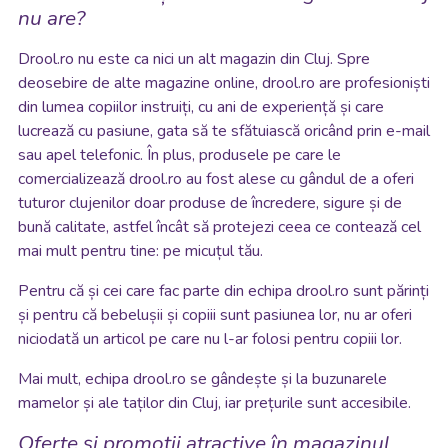
nu are?
Drool.ro nu este ca nici un alt magazin din Cluj. Spre
deosebire de alte magazine online, drool.ro are profesioniști
din lumea copiilor instruiți, cu ani de experiență și care
lucrează cu pasiune, gata să te sfătuiască oricând prin e-mail
sau apel telefonic. În plus, produsele pe care le
comercializează drool.ro au fost alese cu gândul de a oferi
tuturor clujenilor doar produse de încredere, sigure și de
bună calitate, astfel încât să protejezi ceea ce contează cel
mai mult pentru tine: pe micuțul tău.
Pentru că și cei care fac parte din echipa drool.ro sunt părinți
și pentru că bebelușii și copiii sunt pasiunea lor, nu ar oferi
niciodată un articol pe care nu l-ar folosi pentru copiii lor.
Mai mult, echipa drool.ro se gândește și la buzunarele
mamelor și ale taților din Cluj, iar prețurile sunt accesibile.
Oferte și promoții atractive în magazinul