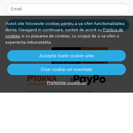
Email
Acest site foloseste cookies pentru a va oferi functionalitatea
Aboneaza-te
dorita. Navigand in continuare, sunteti de acord cu
Politica de
cookies
si cu plasarea de cookies, cu scopul de a va oferi o
experienta imbunatatita.
Accepta toate cookie-urile
Doar cookie-uri esentiale
Preferinte cookie-uri