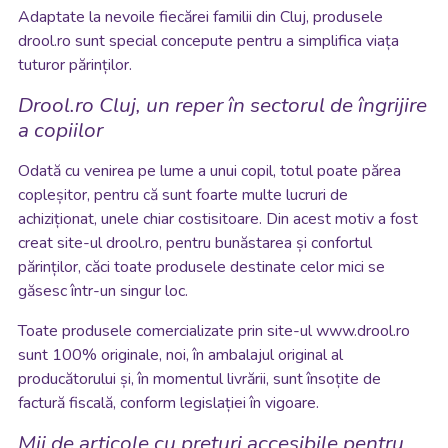
Adaptate la nevoile fiecărei familii din Cluj, produsele
drool.ro sunt special concepute pentru a simplifica viața
tuturor părinților.
Drool.ro Cluj, un reper în sectorul de îngrijire
a copiilor
Odată cu venirea pe lume a unui copil, totul poate părea
copleșitor, pentru că sunt foarte multe lucruri de
achiziționat, unele chiar costisitoare. Din acest motiv a fost
creat site-ul drool.ro, pentru bunăstarea și confortul
părinților, căci toate produsele destinate celor mici se
găsesc într-un singur loc.
Toate produsele comercializate prin site-ul www.drool.ro
sunt 100% originale, noi, în ambalajul original al
producătorului și, în momentul livrării, sunt însoțite de
factură fiscală, conform legislației în vigoare.
Mii de articole cu prețuri accesibile pentru