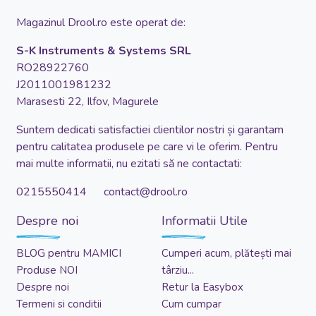
Magazinul Drool.ro este operat de:
S-K Instruments & Systems SRL
RO28922760
J2011001981232
Marasesti 22, Ilfov, Magurele
Suntem dedicati satisfactiei clientilor nostri și garantam
pentru calitatea produsele pe care vi le oferim. Pentru
mai multe informatii, nu ezitati să ne contactati:
0215550414 contact@drool.ro
Despre noi
Informatii Utile
BLOG pentru MAMICI
Cumperi acum, plătești mai
Produse NOI
târziu...
Despre noi
Retur la Easybox
Termeni si conditii
Cum cumpar