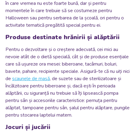
în care vremea nu este foarte bună, dar și pentru
momentele în care trebuie să se costumeze pentru
Halloween sau pentru serbarea de la școală, ori pentru o
activitate tematică pregătită special pentru ei.
Produse destinate hrănirii și alăptării
Pentru o dezvoltare și o creștere adecvată, cei mici au
nevoie atât de o dietă specială, cât și de produse esențiale
care să ușureze ora mesei: biberoane, tacâmuri, boluri,
bavete, pahare, recipiente speciale. Asigură-te că nu uiți nici
de
scaunele de masă
, de suzete sau de sterilizatoare și
încălzitoare pentru biberoane și, dacă ești în perioada
alăptării, cu siguranță nu trebuie să îți lipsească pompa
pentru sân și accesoriile caracteristice: pernuța pentru
alăptat, tampoane pentru sân, șalul pentru alăptare, pungile
pentru stocarea laptelui matern.
Jocuri și jucării