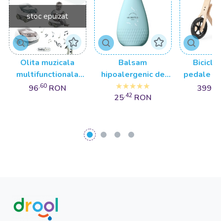
stoc epuizat
Olita muzicala
Balsam
Bicicle
multifunctionala
hipoalergenic de
pedale M
BabyJem Masinuta
rufe pentru
RideMe, 
,60
,00
96
RON
399
,42
25
RON
bebelusi Agnotis
natu
1000 ml