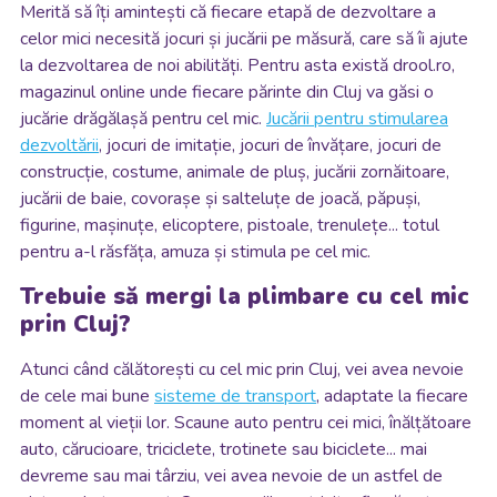
Merită să îți amintești că fiecare etapă de dezvoltare a
celor mici necesită jocuri și jucării pe măsură, care să îi ajute
la dezvoltarea de noi abilități. Pentru asta există drool.ro,
magazinul online unde fiecare părinte din Cluj va găsi o
jucărie drăgălașă pentru cel mic.
Jucării pentru stimularea
dezvoltării
, jocuri de imitație, jocuri de învățare, jocuri de
construcție, costume, animale de pluș, jucării zornăitoare,
jucării de baie, covorașe și salteluțe de joacă, păpuși,
figurine, mașinuțe, elicoptere, pistoale, trenulețe... totul
pentru a-l răsfăța, amuza și stimula pe cel mic.
Trebuie să mergi la plimbare cu cel mic
prin Cluj?
Atunci când călătorești cu cel mic prin Cluj, vei avea nevoie
de cele mai bune
sisteme de transport
, adaptate la fiecare
moment al vieții lor. Scaune auto pentru cei mici, înălțătoare
auto, cărucioare, triciclete, trotinete sau biciclete... mai
devreme sau mai târziu, vei avea nevoie de un astfel de