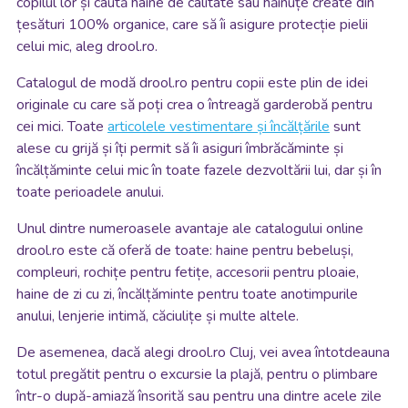
copilul lor și caută haine de calitate sau hăinuțe create din
țesături 100% organice, care să îi asigure protecție pielii
celui mic, aleg drool.ro.
Catalogul de modă drool.ro pentru copii este plin de idei
originale cu care să poți crea o întreagă garderobă pentru
cei mici. Toate
articolele vestimentare și încălțările
sunt
alese cu grijă și îți permit să îi asiguri îmbrăcăminte și
încălțăminte celui mic în toate fazele dezvoltării lui, dar și în
toate perioadele anului.
Unul dintre numeroasele avantaje ale catalogului online
drool.ro este că oferă de toate: haine pentru bebeluși,
compleuri, rochițe pentru fetițe, accesorii pentru ploaie,
haine de zi cu zi, încălțăminte pentru toate anotimpurile
anului, lenjerie intimă, căciulițe și multe altele.
De asemenea, dacă alegi drool.ro Cluj, vei avea întotdeauna
totul pregătit pentru o excursie la plajă, pentru o plimbare
într-o după-amiază însorită sau pentru una dintre acele zile