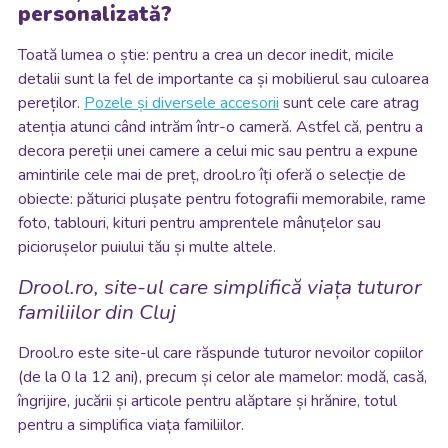
personalizată?
Toată lumea o știe: pentru a crea un decor inedit, micile
detalii sunt la fel de importante ca și mobilierul sau culoarea
pereților.
Pozele și diversele accesorii
sunt cele care atrag
atenția atunci când intrăm într-o cameră. Astfel că, pentru a
decora pereții unei camere a celui mic sau pentru a expune
amintirile cele mai de preț, drool.ro îți oferă o selecție de
obiecte: păturici plușate pentru fotografii memorabile, rame
foto, tablouri, kituri pentru amprentele mânuțelor sau
piciorușelor puiului tău și multe altele.
Drool.ro, site-ul care simplifică viața tuturor
familiilor din Cluj
Drool.ro este site-ul care răspunde tuturor nevoilor copiilor
(de la 0 la 12 ani), precum și celor ale mamelor: modă, casă,
îngrijire, jucării și articole pentru alăptare și hrănire, totul
pentru a simplifica viața familiilor.