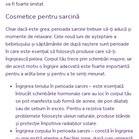
va fi foarte limitat.
Cosmetice pentru sarcină
Chiar dacă este grea, perioada sarcinii trebuie să-ți aducă și
momente de relaxare. Cele nouă luni de așteptare a
bebelușului și săptămânile de după naștere sunt perioade
în care este esențial să folosești produse care să-ți
îngrijească pielea. Corpul tău trece prin schimbări majore, iar
din acest motiv o îngrijire adecvată este foarte importantă
pentru a arăta bine și pentru a te simți minunat.
Îngrijirea tenului în perioada sarcini – este esențială
întrucât schimbările hormonale care au loc în corpul tău
se pot manifesta sub formă de acnee, de pori dilatați
sau de sebum în exces. Pentru a rezolva toate
problemele folosește uleiuri naturale, produse blânde
și protecție împotriva radiațiilor solare.
Îngrijirea corpului în perioada sarcini – constă în îngrijirea
cu mai multă atenție a fiecărei zone, după cum urmează: