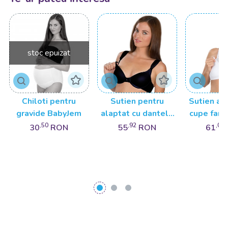
stoc epuizat
Chiloti pentru
Sutien pentru
Sutien al
gravide BabyJem
alaptat cu dantela
cupe fara 
BabyJem
Baby
,50
,92
,01
30
RON
55
RON
61