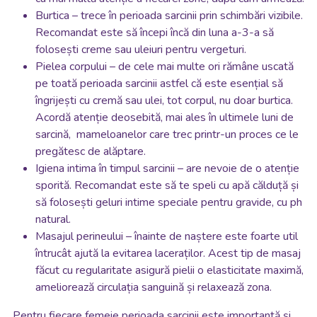
Burtica – trece în perioada sarcinii prin schimbări vizibile.
Recomandat este să începi încă din luna a-3-a să
folosești creme sau uleiuri pentru vergeturi.
Pielea corpului – de cele mai multe ori rămâne uscată
pe toată perioada sarcinii astfel că este esențial să
îngrijești cu cremă sau ulei, tot corpul, nu doar burtica.
Acordă atenție deosebită, mai ales în ultimele luni de
sarcină, mameloanelor care trec printr-un proces ce le
pregătesc de alăptare.
Igiena intima în timpul sarcinii – are nevoie de o atenție
sporită. Recomandat este să te speli cu apă călduță și
să folosești geluri intime speciale pentru gravide, cu ph
natural.
Masajul perineului – înainte de naștere este foarte util
întrucât ajută la evitarea laceraților. Acest tip de masaj
făcut cu regularitate asigură pielii o elasticitate maximă,
ameliorează circulația sanguină și relaxează zona.
Pentru fiecare femeie perioada sarcinii este importantă și