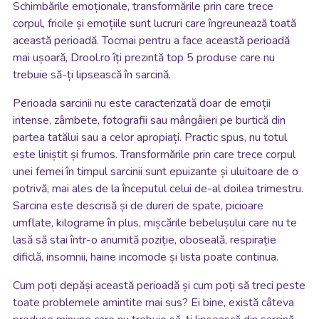
Schimbările emoționale, transformările prin care trece
corpul, fricile și emoțiile sunt lucruri care îngreunează toată
această perioadă. Tocmai pentru a face această perioadă
mai ușoară, Drool.ro îți prezintă top 5 produse care nu
trebuie să-ți lipsească în sarcină.
Perioada sarcinii nu este caracterizată doar de emoții
intense, zâmbete, fotografii sau mângâieri pe burtică din
partea tatălui sau a celor apropiați. Practic spus, nu totul
este liniștit și frumos. Transformările prin care trece corpul
unei femei în timpul sarcinii sunt epuizante și uluitoare de o
potrivă, mai ales de la începutul celui de-al doilea trimestru.
Sarcina este descrisă și de dureri de spate, picioare
umflate, kilograme în plus, mișcările bebelușului care nu te
lasă să stai într-o anumită poziție, oboseală, respirație
dificlă, insomnii, haine incomode și lista poate continua.
Cum poți depăși această perioadă și cum poți să treci peste
toate problemele amintite mai sus? Ei bine, există câteva