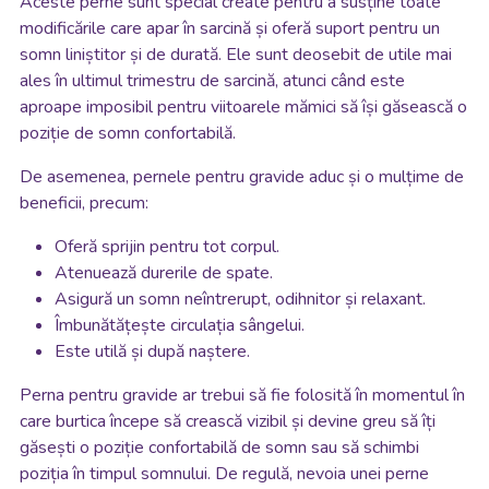
Aceste perne sunt special create pentru a susține toate
modificările care apar în sarcină și oferă suport pentru un
somn liniștitor și de durată. Ele sunt deosebit de utile mai
ales în ultimul trimestru de sarcină, atunci când este
aproape imposibil pentru viitoarele mămici să își găsească o
poziție de somn confortabilă.
De asemenea, pernele pentru gravide aduc și o mulțime de
beneficii, precum:
Oferă sprijin pentru tot corpul.
Atenuează durerile de spate.
Asigură un somn neîntrerupt, odihnitor și relaxant.
Îmbunătățește circulația sângelui.
Este utilă și după naștere.
Perna pentru gravide ar trebui să fie folosită în momentul în
care burtica începe să crească vizibil și devine greu să îți
găsești o poziție confortabilă de somn sau să schimbi
poziția în timpul somnului. De regulă, nevoia unei perne