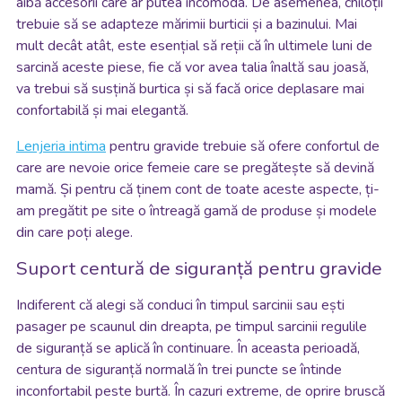
aibă accesorii care ar putea incomoda. De asemenea, chiloții
trebuie să se adapteze mărimii burticii și a bazinului. Mai
mult decât atât, este esențial să reții că în ultimele luni de
sarcină aceste piese, fie că vor avea talia înaltă sau joasă,
va trebui să susțină burtica și să facă orice deplasare mai
confortabilă și mai elegantă.
Lenjeria intima
pentru gravide trebuie să ofere confortul de
care are nevoie orice femeie care se pregătește să devină
mamă. Și pentru că ținem cont de toate aceste aspecte, ți-
am pregătit pe site o întreagă gamă de produse și modele
din care poți alege.
Suport centură de siguranță pentru gravide
Indiferent că alegi să conduci în timpul sarcinii sau ești
pasager pe scaunul din dreapta, pe timpul sarcinii regulile
de siguranță se aplică în continuare. În aceasta perioadă,
centura de siguranță normală în trei puncte se întinde
inconfortabil peste burtă. În cazuri extreme, de oprire bruscă