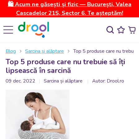
🛍️ Acum ne găsești și fizic — București, Valea
Cascadelor 21S, Sector 6. Te așteptăm!
Blog
Sarcina și alăptare
Top 5 produse care nu trebuie să
Top 5 produse care nu trebuie să îți
lipsească în sarcină
09 dec. 2022
Sarcina și alăptare
Autor: Drool.ro