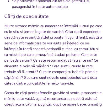
Se potrivește scaunelor din față ale șoferului si
pasagerului, în toate automobilele.
Cărți de specialitate
Multe viitoare mămici au numeroase întrebări, lucruri pe care
nu le știu și temeri legate de sarcină. Chiar dacă experiența
directă este resimțită altfel și poate fi ușor diferită, există o
serie de informații care te vor ajuta să înțelegi ce se
întâmplă în toată această perioadă cu tine, cu corpul tău și
cu micuțul pe care urmează să-l aduci pe lume. Cum este
perioada sarcinii? Ce este recomandat să faci și ce nu? Ce
alimente ai voie să mănânci? Care sunt lucrurile la care
trebuie să fii atentă? Cum te comporți cu bebe în primele
săptămâni? Sau care sunt nevoile unui bebeluș sunt doar
câteva dintre curiozitățile femeilor gravide.
Gama de cărți pentru femeile gravide și pentru proaspetele
mămici este vastă, așa că recomandarea noastră este să
citești acum, cât mai poți, căci după ce apare bebe, timpul îți