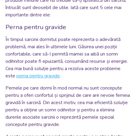
produse minune care nu trebuie să-ți lipsească din sarcină,
întrucât sunt deosebit de utile. Iată care sunt 5 cele mai
importante dintre ele:
Perna pentru gravide
În timpul sarcinii dormitul poate reprezenta o adevărată
problemă, mai ales în ultimele luni. Găsirea unei poziții
confortabile, care să-I permită mamei sa aibă un somn
odihnitor poate fi epuizantă, consumând resurse și energie.
Cea mai bună soluție pentru a rezolva aceste probleme
este
perna pentru gravide
.
Pernele pe care dormi în mod normal nu sunt concepute
pentru a oferi confortul și sprijinul de care are nevoie femeia
gravidă în sarcină. Din acest motiv, cea mai eficientă soluție
pentru a obține un somn odihnitor și pentru a elimina
durerile asociate sarcinii o reprezintă pernele special
concepute pentru gravide.