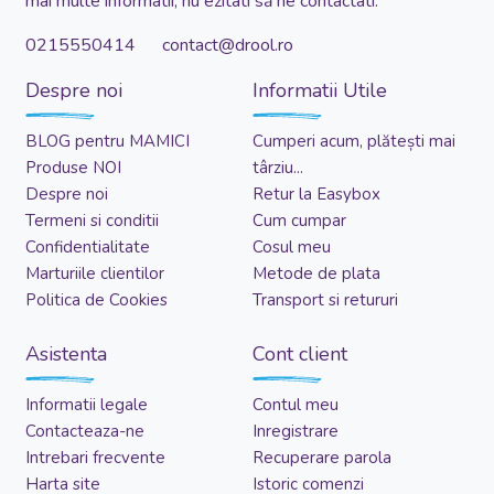
mai multe informatii, nu ezitati să ne contactati:
0215550414 contact@drool.ro
Despre noi
Informatii Utile
BLOG pentru MAMICI
Cumperi acum, plătești mai
Produse NOI
târziu...
Despre noi
Retur la Easybox
Termeni si conditii
Cum cumpar
Confidentialitate
Cosul meu
Marturiile clientilor
Metode de plata
Politica de Cookies
Transport si retururi
Asistenta
Cont client
Informatii legale
Contul meu
Contacteaza-ne
Inregistrare
Intrebari frecvente
Recuperare parola
Harta site
Istoric comenzi