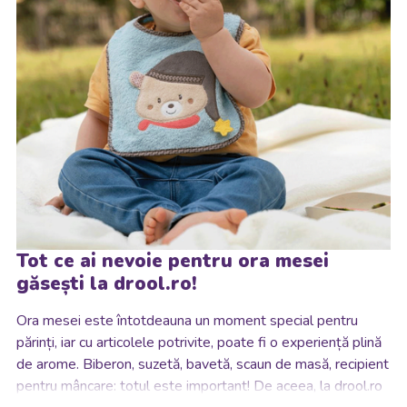
Tot ce ai nevoie pentru ora mesei
găsești la drool.ro!
Ora mesei este întotdeauna un moment special pentru
părinți, iar cu articolele potrivite, poate fi o experiență plină
de arome.
Biberon, suzetă, bavetă, scaun de masă, recipient
pentru mâncare: totul este important! De aceea, la drool.ro