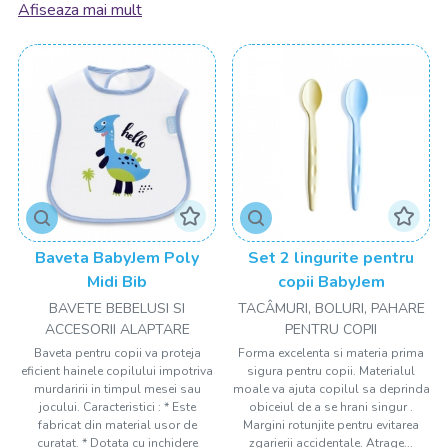
îți oferim o selecție a celor mai bune branduri, pentru ca ora
Afiseaza mai mult
mesei să fie specială.
Mesele bebelușului sunt un moment
important: părinții își doresc mereu ca
bebelușul să se hrănească bine pentru a
crește sănătos. Și pentru asta trebuie să fii
dotat cu tot ce este necesar.
La început, când e bebeluș, echipamentul esențial sunt
biberoanele, suzetele, sterilizatorul și încălzitorul de
biberoane. Mai târziu vei avea nevoie de un
scaun de masă
,
veselă specială și, de ce nu, un robot multifuncțional,
Baveta BabyJem Poly
Set 2 lingurite pentru
precum și recipiente pentru mâncare. Fără a uita bavețică,
Midi Bib
copii BabyJem
desigur, un accesoriu atât de necesar! Bebelușul tău va fi
BAVETE BEBELUSI SI
TACÂMURI, BOLURI, PAHARE
cel mai fericit gurmand din lume cu accesoriile potrivite de la
ACCESORII ALAPTARE
PENTRU COPII
drool.ro!
Baveta pentru copii va proteja
Forma excelenta si materia prima
eficient hainele copilului impotriva
sigura pentru copii. Materialul
Confort la ora mesei atât pentru pitici,
murdaririi in timpul mesei sau
moale va ajuta copilul sa deprinda
jocului. Caracteristici : * Este
obiceiul de a se hrani singur .
cât și pentru părinți!
fabricat din material usor de
Margini rotunjite pentru evitarea
curatat. * Dotata cu inchidere
zgarierii accidentale. Atrage...