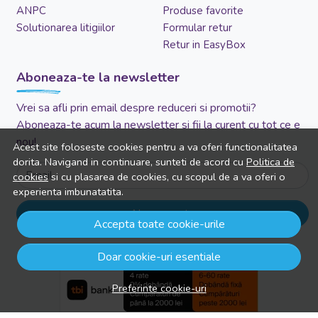
ANPC
Produse favorite
Solutionarea litigiilor
Formular retur
Retur in EasyBox
Aboneaza-te la newsletter
Vrei sa afli prin email despre reduceri si promotii?
Aboneaza-te acum la newsletter si fii la curent cu tot ce e
nou!
Acest site foloseste cookies pentru a va oferi functionalitatea
dorita. Navigand in continuare, sunteti de acord cu
Politica de
Email
cookies
si cu plasarea de cookies, cu scopul de a va oferi o
experienta imbunatatita.
Aboneaza-te
Accepta toate cookie-urile
Doar cookie-uri esentiale
Preferinte cookie-uri