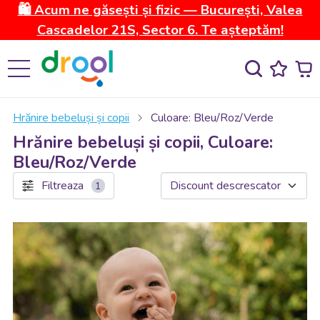
🛍️ Acum ne găsești și fizic — București, Valea
Cascadelor 21S, Sector 6. Te așteptăm!
Hrănire bebeluși și copii
Culoare: Bleu/Roz/Verde
Hrănire bebeluși și copii, Culoare:
Bleu/Roz/Verde
Filtreaza
1