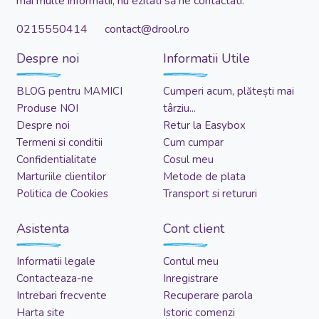
mai multe informatii, nu ezitati să ne contactati:
0215550414 contact@drool.ro
Despre noi
Informatii Utile
BLOG pentru MAMICI
Cumperi acum, plătești mai
Produse NOI
târziu...
Despre noi
Retur la Easybox
Termeni si conditii
Cum cumpar
Confidentialitate
Cosul meu
Marturiile clientilor
Metode de plata
Politica de Cookies
Transport si retururi
Asistenta
Cont client
Informatii legale
Contul meu
Contacteaza-ne
Inregistrare
Intrebari frecvente
Recuperare parola
Harta site
Istoric comenzi