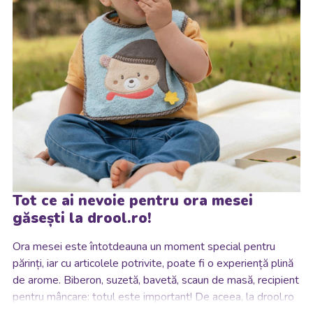
Tot ce ai nevoie pentru ora mesei
găsești la drool.ro!
Ora mesei este întotdeauna un moment special pentru
părinți, iar cu articolele potrivite, poate fi o experiență plină
de arome.
Biberon, suzetă, bavetă, scaun de masă, recipient
pentru mâncare: totul este important! De aceea, la drool.ro