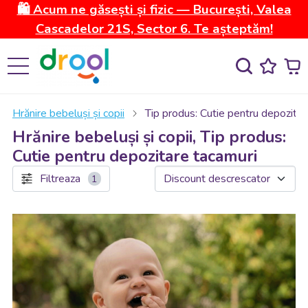
🛍️ Acum ne găsești și fizic — București, Valea
Cascadelor 21S, Sector 6. Te așteptăm!
Hrănire bebeluși și copii
Tip produs: Cutie pentru depozitar
Hrănire bebeluși și copii, Tip produs:
Cutie pentru depozitare tacamuri
Filtreaza
1