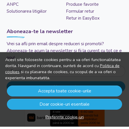
ANPC
Produse favorite
Solutionarea litigiilor
Formular retur
Retur in EasyBox
Aboneaza-te la newsletter
Vrei sa afli prin email despre reduceri si promotii?
Aboneaza-te acum la newsletter si fii la curent cu tot ce e
nou!
Acest site foloseste cookies pentru a va oferi functionalitatea
dorita. Navigand in continuare, sunteti de acord cu
Politica de
Email
cookies
si cu plasarea de cookies, cu scopul de a va oferi o
experienta imbunatatita.
Aboneaza-te
Accepta toate cookie-urile
Doar cookie-uri esentiale
Preferinte cookie-uri