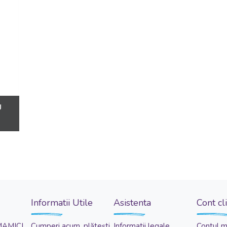
U
Informatii Utile
Asistenta
Cont cl
MAMICI
Cumperi acum, plătești
Informatii legale
Contul 