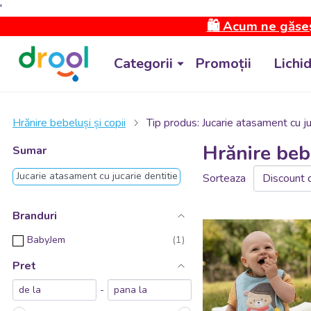
'
🛍️ Acum ne găseș
Categorii
Promoții
Lichi
Hrănire bebeluși și copii
Tip produs: Jucarie atasament cu ju
Hrănire bebe
Sumar
Jucarie atasament cu jucarie dentitie
Sorteaza
Branduri
BabyJem
Pret
-