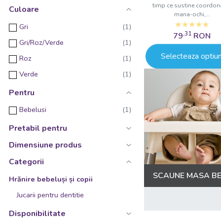
Perna pentru scaunul de masa
timp ce sustine coordon
Culoare
mana-ochi,...
Recipient lapte praf
Gri
Scaun de masa pliabil, multifunctional si transformabil
,31
79
RON
Gri/Roz/Verde
Set lingurita si furculita
Selecteaza optiun
Roz
Sort cu maneci pentru activitati
Verde
Tampoane pentru san
Pentru
Baveta impermeabila
Bebelusi
Bol
Pretabil pentru
Bol multifunctional
Bratara dentitie
Dimensiune produs
Castron
Categorii
SCAUNE MASA B
Centura nou nascuti
Hrănire bebeluși și copii
Colier dentitie
Jucarii pentru dentitie
Cutie pentru depozitare tacamuri
Disponibilitate