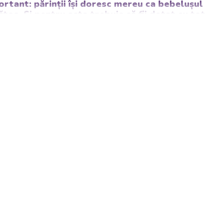
tant: părinții își doresc mereu ca bebelușul
tos. Și pentru asta trebuie să fii dotat cu tot
iberoanele, suzetele, sterilizatorul și încălzitorul de
masă
, veselă specială și, de ce nu, un robot multifuncțional,
că, desigur, un accesoriu atât de necesar! Bebelușul tău va fi
de la drool.ro!
i, cât și pentru părinți!
e drool.ro și asigură-te că învață să mănânce într-un mod
 aștepți mai puțin, nu se vor mai murdari și nici nu vor mai avea
.. așa că e timpul să profiți de aceste clipe, să răsfoiești
oment cu totul special!