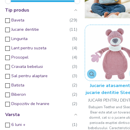
Tip produs
Baveta
Jucarie dentitie
Lingurita
Lant pentru suzeta
Prosopel
Cravata bebelusi
Sal pentru alaptare
Batista
Jucarie atasament
jucarie dentitie Sle
Biberon
Friend BabyJe
JUCARII PENTRU DENT
Dispozitiv de hranire
Babyjem Teether and Sle
Bear este atat un tovara
Manusa pentru dentitie
Varsta
dormit, cat si o jucarie uti
Perie pentru biberon
perioada eruptiei dintiso
6 luni +
bebelusului. Caracteristici 