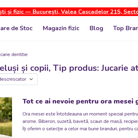
ti și fizic — București, Valea Cascadelor 21S, Sect
dare de Stoc
Magazin fizic
Blog
Top Bran
carie dentitie
luși și copii, Tip produs: Jucarie a
Tot ce ai nevoie pentru ora mesei g
Ora mesei este întotdeauna un moment special pentru păr
arome.
Biberon, suzetă, bavetă, scaun de masă, recipie
îți oferim o selecție a celor mai bune branduri, pentru c