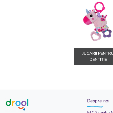
Cutiuta pentru suzeta
Dispozitiv cu gradatie pentru administrare lapte matern sau medicamente
Farfurie
Geanta termoizolanta
Ham pentru scaun de masa
Husa pentru mini sticle
Husa pentru sticle
JUCARII PENTR
Jucarie atasament cu jucarie dentitie
DENTITIE
Jucarie atasament cu manusa dentitie
Pahar
Pahar din silicon
Periuta de dinti
Perna pentru bebelusi
Despre noi
Pernuta inaltator pentru scaun de masa
BLOG pentru 