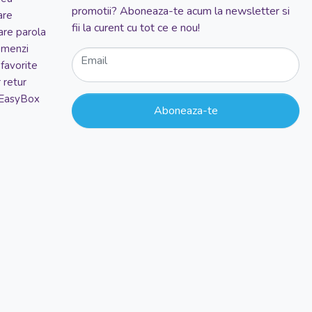
promotii? Aboneaza-te acum la newsletter si
are
fii la curent cu tot ce e nou!
re parola
comenzi
Email
favorite
 retur
 EasyBox
Aboneaza-te