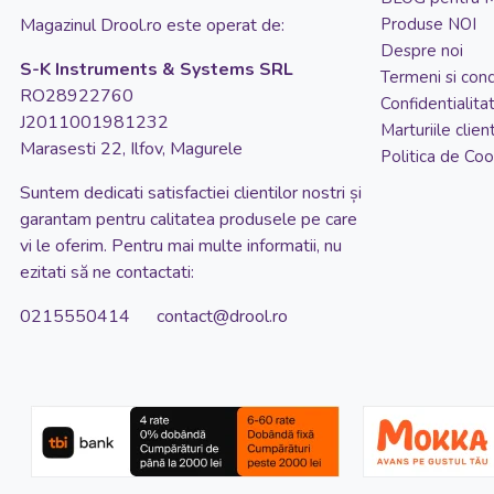
Placa pentru fixare farfurie/pahar
Magazinul Drool.ro este operat de:
Produse NOI
Prosopel pentru alaptare
Despre noi
S-K Instruments & Systems SRL
Protectie pentru umar
Termeni si condi
RO28922760
Confidentialita
Punga pentru stocarea laptelui matern
J2011001981232
Marturiile client
Razatoare
Marasesti 22, Ilfov, Magurele
Politica de Coo
Rezerve pentru dispozitivul de hranire
Suntem dedicati satisfactiei clientilor nostri și
Scaun de masa 2 in 1
garantam pentru calitatea produsele pe care
vi le oferim. Pentru mai multe informatii, nu
Set diversificare
ezitati să ne contactati:
Set tacamuri din inox
0215550414 contact@drool.ro
Sosete cu accesoriu dentitie
Suport pentru suzeta
Suzeta ortodontica
Tampoane pentru sani