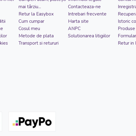
mai târziu...
Contacteaza-ne
Inregistr
Retur la Easybox
Intrebari frecvente
Recupera
tii
Cum cumpar
Harta site
Istoric 
te
Cosul meu
ANPC
Produse 
ilor
Metode de plata
Solutionarea litigiilor
Formular
kies
Transport si retururi
Retur in