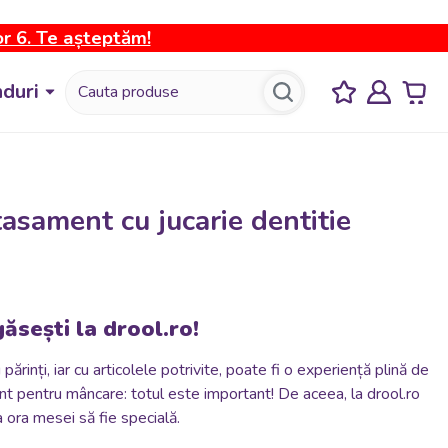
or 6. Te așteptăm!
duri
tasament cu jucarie dentitie
ăsești la drool.ro!
inți, iar cu articolele potrivite, poate fi o experiență plină de
nt pentru mâncare: totul este important! De aceea, la drool.ro
a ora mesei să fie specială.