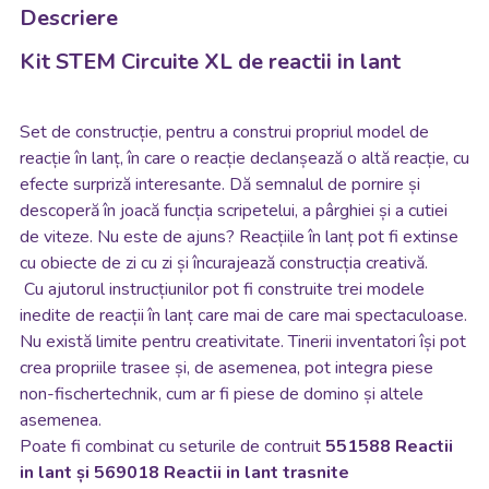
Descriere
Kit STEM Circuite XL de reactii in lant
Set de construcție, pentru a construi propriul model de
reacție în lanț, în care o reacție declanșează o altă reacție, cu
efecte surpriză interesante. Dă semnalul de pornire și
descoperă în joacă funcția scripetelui, a pârghiei și a cutiei
de viteze. Nu este de ajuns? Reacțiile în lanț pot fi extinse
cu obiecte de zi cu zi și încurajează construcția creativă.
Cu ajutorul instrucțiunilor pot fi construite trei modele
inedite de reacții în lanț care mai de care mai spectaculoase.
Nu există limite pentru creativitate. Tinerii inventatori își pot
crea propriile trasee și, de asemenea, pot integra piese
non-fischertechnik, cum ar fi piese de domino și altele
asemenea.
Poate fi combinat cu seturile de contruit
551588 Reactii
in lant și 569018 Reactii in lant trasnite