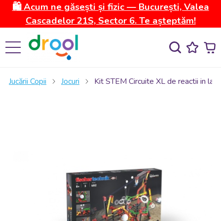
🛍️ Acum ne găsești și fizic — București, Valea
Cascadelor 21S, Sector 6. Te așteptăm!
Jucării Copii
Jocuri
Kit STEM Circuite XL de reactii in lant