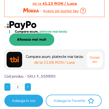
de la
41,13 RON / Luna
Avans pe gustul tau
Cumpara acum,
plateste mai tarziu
Afiseaza mai mult
Cumpara acum, plateste mai tarziu
Detalii
aici
de la
31,68 RON
/ Luna
Cod produs - SKU
F_559890
−
+
Adauga in cos
Adauga la Favorite