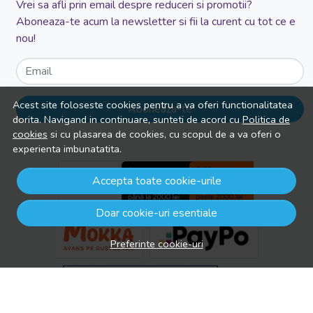
Vrei sa afli prin email despre reduceri si promotii?
Aboneaza-te acum la newsletter si fii la curent cu tot ce e
nou!
Email
Acest site foloseste cookies pentru a va oferi functionalitatea
Aboneaza-te
dorita. Navigand in continuare, sunteti de acord cu
Politica de
cookies
si cu plasarea de cookies, cu scopul de a va oferi o
experienta imbunatatita.
Accepta toate cookie-urile
Doar cookie-uri esentiale
Preferinte cookie-uri