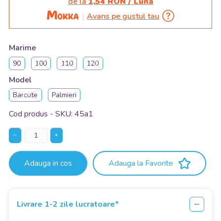
de la
1,54 RON / Luna
Avans pe gustul tau
Marime
90
100
110
120
Model
Barcute
Palmieri
Cod produs - SKU
45a1
−
+
Adauga in cos
Adauga la Favorite
Livrare 1-2 zile lucratoare*