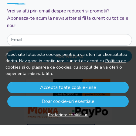
Vrei sa afli prin email despre reduceri si promotii?
Aboneaza-te acum la newsletter si fii la curent cu tot ce e
nou!
Email
Acest site foloseste cookies pentru a va oferi functionalitatea
Aboneaza-te
dorita. Navigand in continuare, sunteti de acord cu
Politica de
cookies
si cu plasarea de cookies, cu scopul de a va oferi o
experienta imbunatatita.
Accepta toate cookie-urile
Doar cookie-uri esentiale
Preferinte cookie-uri