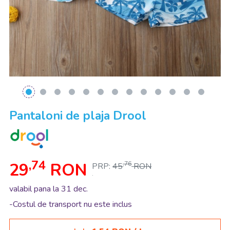
Pantaloni de plaja Drool
,74
29
RON
,76
PRP:
45
RON
.
valabil pana la 31 dec.
-Costul de transport nu este inclus