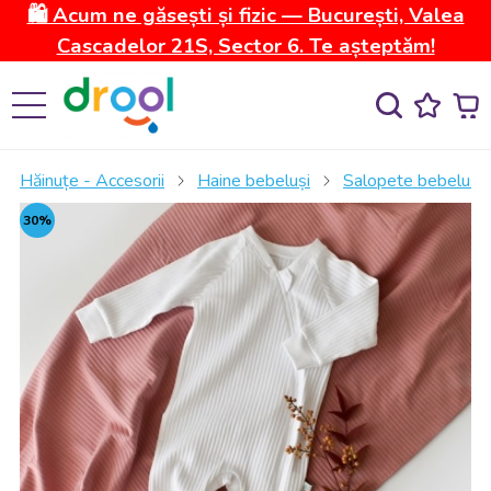
🛍️ Acum ne găsești și fizic — București, Valea
Cascadelor 21S, Sector 6. Te așteptăm!
Hăinuțe - Accesorii
Haine bebeluși
Salopete bebelusi
30%