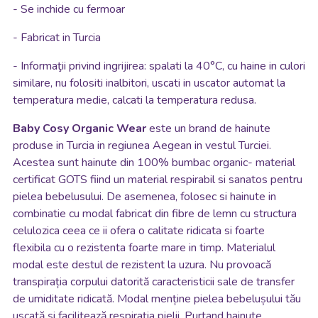
- Se inchide cu fermoar
- Fabricat in Turcia
- Informaţii privind ingrijirea: spalati la 40°C, cu haine in culori
similare, nu folositi inalbitori, uscati in uscator automat la
temperatura medie, calcati la temperatura redusa.
Baby Cosy
Organic Wear
este un brand de hainute
produse in Turcia in regiunea Aegean in vestul Turciei.
Acestea sunt hainute din 100% bumbac organic- material
certificat GOTS fiind un material respirabil si sanatos pentru
pielea bebelusului. De asemenea, folosec si hainute in
combinatie cu modal fabricat din fibre de lemn cu structura
celulozica ceea ce ii ofera o calitate ridicata si foarte
flexibila cu o rezistenta foarte mare in timp. Materialul
modal este destul de rezistent la uzura. Nu provoacă
transpirația corpului datorită caracteristicii sale de transfer
de umiditate ridicată. Modal menține pielea bebelușului tău
uscată și facilitează respirația pielii. Purtand hainute