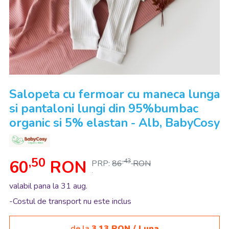
Salopeta cu fermoar cu maneca lunga
si pantaloni lungi din 95%bumbac
organic si 5% elastan - Alb, BabyCosy
,50
60
RON
,43
PRP:
86
RON
.
valabil pana la 31 aug.
-Costul de transport nu este inclus
de la
3,13 RON / Luna