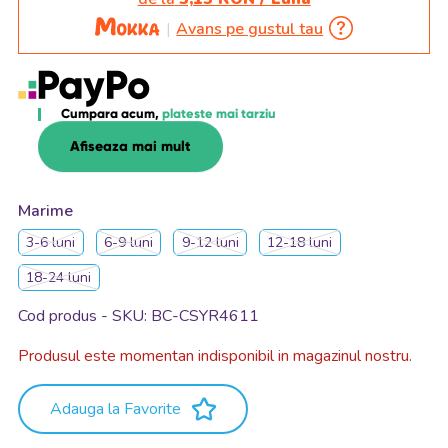
Avans pe gustul tau
Cumpara acum,
plateste mai tarziu
Afiseaza mai mult
Marime
3-6 luni
6-9 luni
9-12 luni
12-18 luni
18-24 luni
Cod produs - SKU
BC-CSYR4611
Produsul este momentan indisponibil in magazinul nostru.
Adauga la Favorite