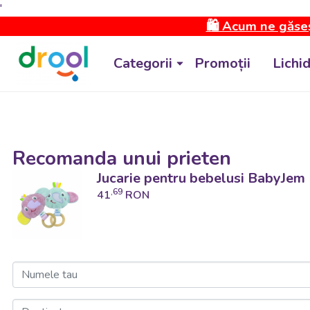
'
🛍️ Acum ne găseș
Categorii
Promoții
Lichi
Recomanda unui prieten
Jucarie pentru bebelusi BabyJem
,69
41
RON
Numele tau