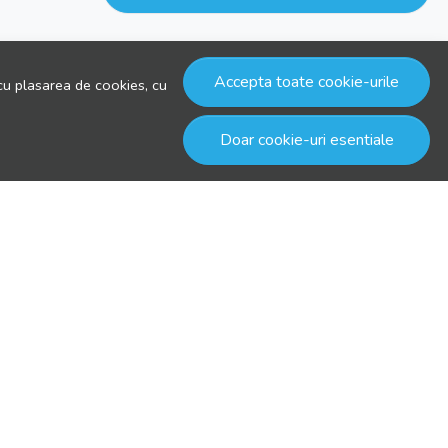
Accepta toate cookie-urile
cu plasarea de cookies, cu
Doar cookie-uri esentiale
© drool.ro 2026