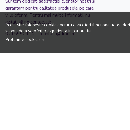
Suntem dedicati satisfactiei clientilor nostri și
garantam pentru calitatea produsele pe care
vi le oferim. Pentru mai multe informatii, nu
ezitati să ne contactati:
Acest site foloseste cookies pentru a va oferi functionalitatea dor
scopul de a va oferi o experienta imbunatatita.
0215550414 contact@drool.ro
Preferinte cookie-uri