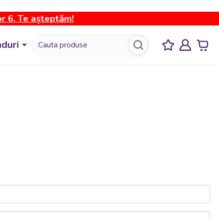
or 6. Te așteptăm!
duri