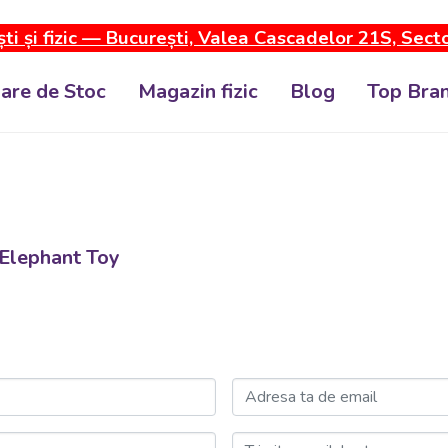
ti și fizic — București, Valea Cascadelor 21S, Sect
dare de Stoc
Magazin fizic
Blog
Top Bran
 Elephant Toy
Adresa ta de email