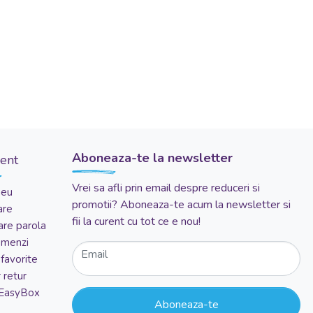
Aboneaza-te la newsletter
ient
Vrei sa afli prin email despre reduceri si
meu
promotii? Aboneaza-te acum la newsletter si
are
fii la curent cu tot ce e nou!
re parola
comenzi
Email
favorite
 retur
 EasyBox
Aboneaza-te