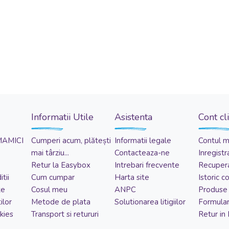
Informatii Utile
Asistenta
Cont cl
MAMICI
Cumperi acum, plătești
Informatii legale
Contul 
mai târziu...
Contacteaza-ne
Inregistr
Retur la Easybox
Intrebari frecvente
Recupera
tii
Cum cumpar
Harta site
Istoric 
te
Cosul meu
ANPC
Produse 
ilor
Metode de plata
Solutionarea litigiilor
Formular
kies
Transport si retururi
Retur in