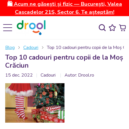
🛍️ Acum ne găsești și fizic — București, Valea
Cascadelor 21S, Sector 6. Te așteptăm!
Blog
Cadouri
Top 10 cadouri pentru copii de la Moș Cr
Top 10 cadouri pentru copii de la Moș
Crăciun
15 dec. 2022
Cadouri
Autor: Drool.ro