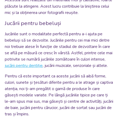
plăcute la atingere. Acest lucru contribuie la liniștirea celui
mic și la obținerea unor fotografii reușite.
Jucării pentru bebeluși
Jucăriile sunt o modalitate perfectă pentru a-i ajuta pe
bebeluși să se dezvolte. Jucăriile pentru cei mai mici dintre
noi trebuie alese în funcție de stadiul de dezvoltare în care
se află pe măsură ce cresc în vârstă. Astfel, printre cele mai
potrivite se numără jucăriile zornăitoare în culori intense,
jucării pentru dentiție
, jucării muzicale, senzoriale și altele.
Pentru că este important ca aceste jucării să aibă forme,
culori, sunete și țesături diferite pentru a le atrage și captiva
atenția, noi ți-am pregătit o gamă de produse în care
găsești modele variate. Pe lângă jucăriile tipice pe care ți
le-am spus mai sus, mai găsești și centre de activități, jucării
de baie, jucării pentru cărucior, jucării de sortat sau jucării de
tras și împins.