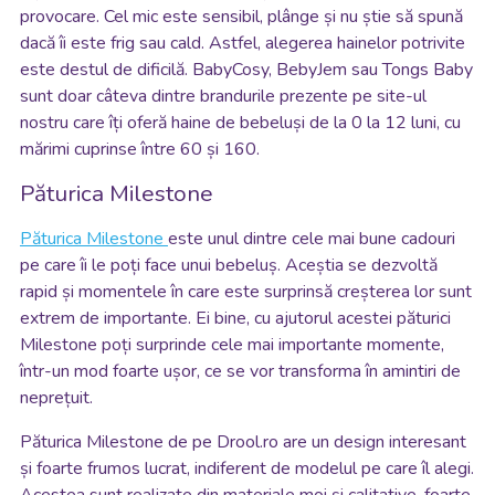
provocare. Cel mic este sensibil, plânge și nu știe să spună
dacă îi este frig sau cald. Astfel, alegerea hainelor potrivite
este destul de dificilă. BabyCosy, BebyJem sau Tongs Baby
sunt doar câteva dintre brandurile prezente pe site-ul
nostru care îți oferă haine de bebeluși de la 0 la 12 luni, cu
mărimi cuprinse între 60 și 160.
Păturica Milestone
Păturica Milestone
este unul dintre cele mai bune cadouri
pe care îi le poți face unui bebeluș. Aceștia se dezvoltă
rapid și momentele în care este surprinsă creșterea lor sunt
extrem de importante. Ei bine, cu ajutorul acestei păturici
Milestone poți surprinde cele mai importante momente,
într-un mod foarte ușor, ce se vor transforma în amintiri de
neprețuit.
Păturica Milestone de pe Drool.ro are un design interesant
și foarte frumos lucrat, indiferent de modelul pe care îl alegi.
Acestea sunt realizate din materiale moi și calitative, foarte