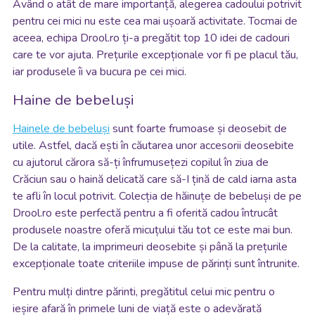
Având o atât de mare importanță, alegerea cadoului potrivit
pentru cei mici nu este cea mai ușoară activitate. Tocmai de
aceea, echipa Drool.ro ți-a pregătit top 10 idei de cadouri
care te vor ajuta. Prețurile excepționale vor fi pe placul tău,
iar produsele îi va bucura pe cei mici.
Haine de bebeluși
Hainele de bebeluși
sunt foarte frumoase și deosebit de
utile. Astfel, dacă ești în căutarea unor accesorii deosebite
cu ajutorul cărora să-ți înfrumusețezi copilul în ziua de
Crăciun sau o haină delicată care să-I țină de cald iarna asta
te afli în locul potrivit. Colecția de hăinuțe de bebeluși de pe
Drool.ro este perfectă pentru a fi oferită cadou întrucât
produsele noastre oferă micuțului tău tot ce este mai bun.
De la calitate, la imprimeuri deosebite și până la prețurile
excepționale toate criteriile impuse de părinți sunt întrunite.
Pentru mulți dintre părinti, pregătitul celui mic pentru o
ieșire afară în primele luni de viață este o adevărată