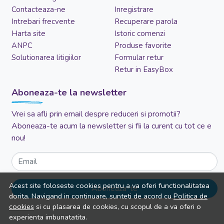
Contacteaza-ne
Inregistrare
Intrebari frecvente
Recuperare parola
Harta site
Istoric comenzi
ANPC
Produse favorite
Solutionarea litigiilor
Formular retur
Retur in EasyBox
Aboneaza-te la newsletter
Vrei sa afli prin email despre reduceri si promotii?
Aboneaza-te acum la newsletter si fii la curent cu tot ce e
nou!
Email
Acest site foloseste cookies pentru a va oferi functionalitatea
Aboneaza-te
dorita. Navigand in continuare, sunteti de acord cu
Politica de
cookies
si cu plasarea de cookies, cu scopul de a va oferi o
experienta imbunatatita.