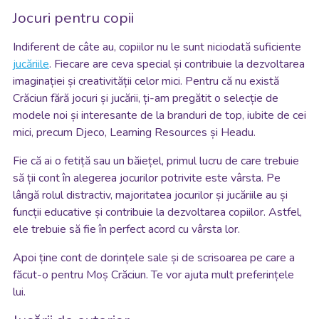
Jocuri pentru copii
Indiferent de câte au, copiilor nu le sunt niciodată suficiente
jucăriile
. Fiecare are ceva special și contribuie la dezvoltarea
imaginației și creativității celor mici. Pentru că nu există
Crăciun fără jocuri și jucării, ți-am pregătit o selecție de
modele noi și interesante de la branduri de top, iubite de cei
mici, precum Djeco, Learning Resources și Headu.
Fie că ai o fetiță sau un băiețel, primul lucru de care trebuie
să ții cont în alegerea jocurilor potrivite este vârsta. Pe
lângă rolul distractiv, majoritatea jocurilor și jucăriile au și
funcții educative și contribuie la dezvoltarea copiilor. Astfel,
ele trebuie să fie în perfect acord cu vârsta lor.
Apoi ține cont de dorințele sale și de scrisoarea pe care a
făcut-o pentru Moș Crăciun. Te vor ajuta mult preferințele
lui.