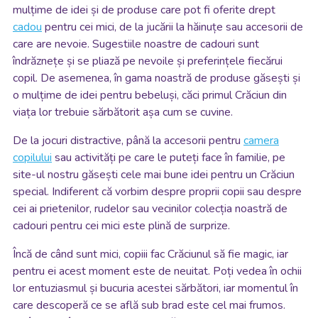
mulțime de idei și de produse care pot fi oferite drept
cadou
pentru cei mici, de la jucării la hăinuțe sau accesorii de
care are nevoie. Sugestiile noastre de cadouri sunt
îndrăznețe și se pliază pe nevoile și preferințele fiecărui
copil. De asemenea, în gama noastră de produse găsești și
o mulțime de idei pentru bebeluși, căci primul Crăciun din
viața lor trebuie sărbătorit așa cum se cuvine.
De la jocuri distractive, până la accesorii pentru
camera
copilului
sau activități pe care le puteți face în familie, pe
site-ul nostru găsești cele mai bune idei pentru un Crăciun
special. Indiferent că vorbim despre proprii copii sau despre
cei ai prietenilor, rudelor sau vecinilor colecția noastră de
cadouri pentru cei mici este plină de surprize.
Încă de când sunt mici, copiii fac Crăciunul să fie magic, iar
pentru ei acest moment este de neuitat. Poți vedea în ochii
lor entuziasmul și bucuria acestei sărbători, iar momentul în
care descoperă ce se află sub brad este cel mai frumos.