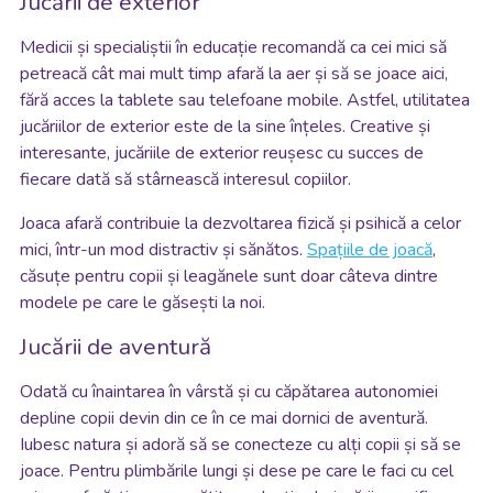
Jucării de exterior
Medicii și specialiștii în educație recomandă ca cei mici să
petreacă cât mai mult timp afară la aer și să se joace aici,
fără acces la tablete sau telefoane mobile. Astfel, utilitatea
jucăriilor de exterior este de la sine înțeles. Creative și
interesante, jucăriile de exterior reușesc cu succes de
fiecare dată să stârnească interesul copiilor.
Joaca afară contribuie la dezvoltarea fizică și psihică a celor
mici, într-un mod distractiv și sănătos.
Spațiile de joacă
,
căsuțe pentru copii și leagănele sunt doar câteva dintre
modele pe care le găsești la noi.
Jucării de aventură
Odată cu înaintarea în vârstă și cu căpătarea autonomiei
depline copii devin din ce în ce mai dornici de aventură.
Iubesc natura și adoră să se conecteze cu alți copii și să se
joace. Pentru plimbările lungi și dese pe care le faci cu cel