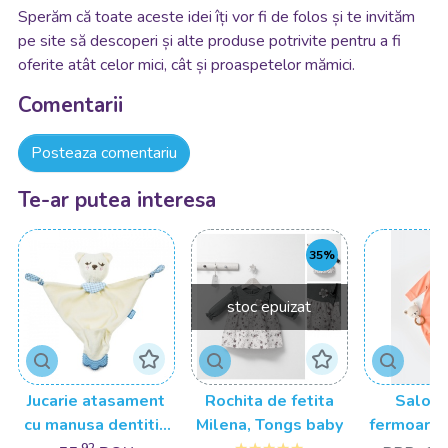
Sperăm că toate aceste idei îți vor fi de folos și te invităm
pe site să descoperi și alte produse potrivite pentru a fi
oferite atât celor mici, cât și proaspetelor mămici.
Comentarii
Posteaza comentariu
Te-ar putea interesa
35%
stoc epuizat
Jucarie atasament
Rochita de fetita
Salope
cu manusa dentitie
Milena, Tongs baby
fermoar c