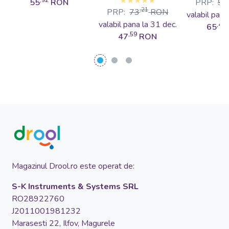
BabyJem
lunga si 
,92
55
RON
PRP:
93
,21
PRP:
73
RON
lung
valabil pana
valabil pana la 31 dec.
100%b
,48
65
,59
47
RON
organic
Piersica,
Magazinul Drool.ro este operat de:
S-K Instruments & Systems SRL
RO28922760
J2011001981232
Marasesti 22, Ilfov, Magurele