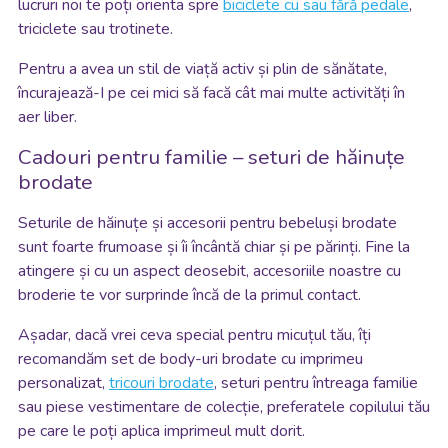
lucruri noi te poți orienta spre
biciclete cu sau fără pedale
,
triciclete sau trotinete.
Pentru a avea un stil de viață activ și plin de sănătate,
încurajează-I pe cei mici să facă cât mai multe activități în
aer liber.
Cadouri pentru familie – seturi de hăinuțe
brodate
Seturile de hăinuțe și accesorii pentru bebeluși brodate
sunt foarte frumoase și îi încântă chiar și pe părinți. Fine la
atingere și cu un aspect deosebit, accesoriile noastre cu
broderie te vor surprinde încă de la primul contact.
Așadar, dacă vrei ceva special pentru micuțul tău, îți
recomandăm set de body-uri brodate cu imprimeu
personalizat,
tricouri brodate
, seturi pentru întreaga familie
sau piese vestimentare de colecție, preferatele copilului tău
pe care le poți aplica imprimeul mult dorit.