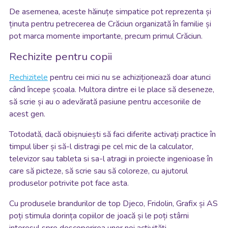
De asemenea, aceste hăinuțe simpatice pot reprezenta și
ținuta pentru petrecerea de Crăciun organizată în familie și
pot marca momente importante, precum primul Crăciun.
Rechizite pentru copii
Rechizitele
pentru cei mici nu se achiziționează doar atunci
când începe școala. Multora dintre ei le place să deseneze,
să scrie și au o adevărată pasiune pentru accesoriile de
acest gen.
Totodată, dacă obișnuiești să faci diferite activați practice în
timpul liber și să-l distragi pe cel mic de la calculator,
televizor sau tableta si sa-l atragi in proiecte ingenioase în
care să picteze, să scrie sau să coloreze, cu ajutorul
produselor potrivite pot face asta.
Cu produsele brandurilor de top Djeco, Fridolin, Grafix și AS
poți stimula dorința copiilor de joacă și le poți stârni
interesul spre descoperirea unor noi activități.