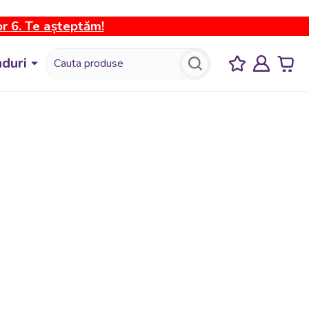
or 6. Te așteptăm!
duri