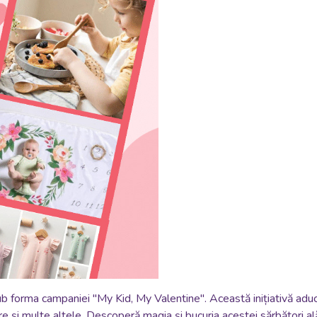
b forma campaniei "My Kid, My Valentine". Această inițiativă aduc
i multe altele. Descoperă magia și bucuria acestei sărbători alături