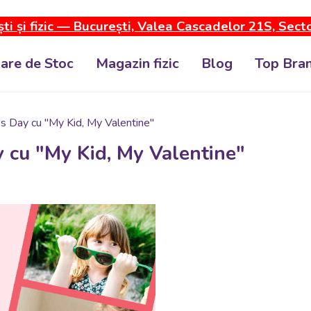
ti și fizic — București, Valea Cascadelor 21S, Sect
dare de Stoc
Magazin fizic
Blog
Top Bran
s Day cu "My Kid, My Valentine"
 cu "My Kid, My Valentine"