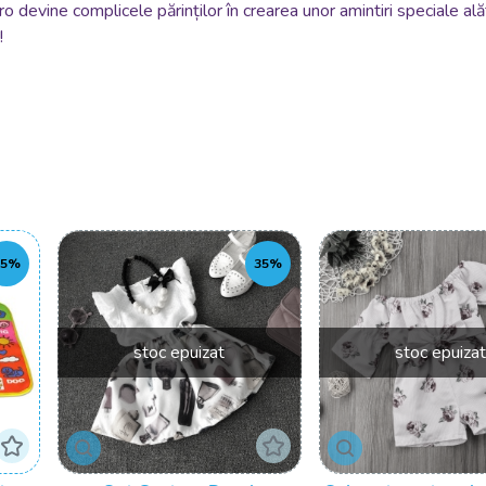
devine complicele părinților în crearea unor amintiri speciale alătu
!
35%
35%
stoc epuizat
stoc epuiza