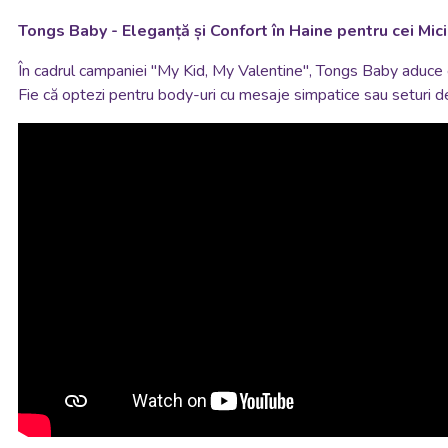
Tongs Baby - Eleganță și Confort în Haine pentru cei Mici
În cadrul campaniei "My Kid, My Valentine", Tongs Baby aduce 
Fie că optezi pentru body-uri cu mesaje simpatice sau seturi de h