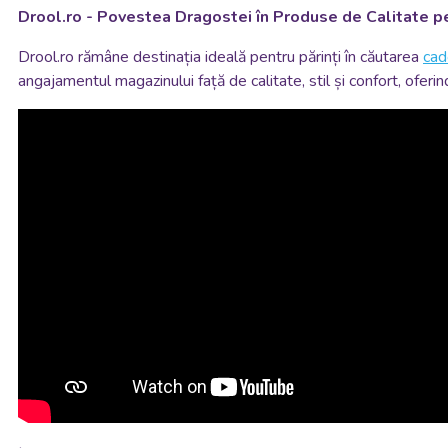
Drool.ro - Povestea Dragostei în Produse de Calitate pe
Drool.ro rămâne destinația ideală pentru părinți în căutarea
cad
angajamentul magazinului față de calitate, stil și confort, oferin