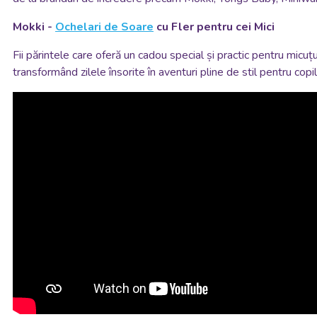
Mokki -
Ochelari de Soare
cu Fler pentru cei Mici
Fii părintele care oferă un cadou special și practic pentru mic
transformând zilele însorite în aventuri pline de stil pentru cop