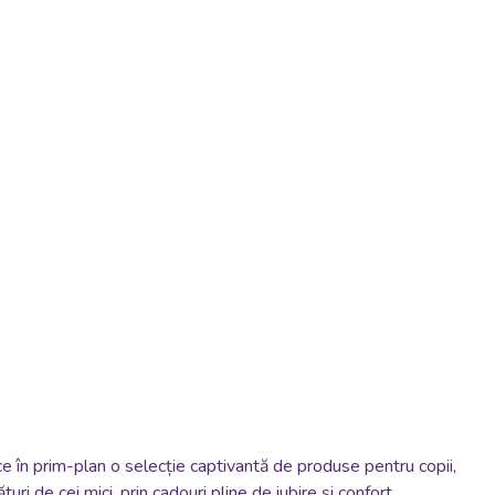
e în prim-plan o selecție captivantă de produse pentru copii,
 de cei mici, prin cadouri pline de iubire și confort.