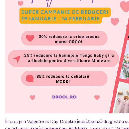
În preajma Valentine's Day, Drool.ro îmbrățișează dragostea su
de la branduri de încredere precum Mokki, Tongs Baby, Miniware ș