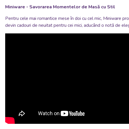
Miniware - Savorarea Momentelor de Masă cu Stil
Pentru cele mai romantice mese în doi cu cel mic, Miniware p
devin cadouri de neuitat pentru cei mici, aducând o notă de eleg