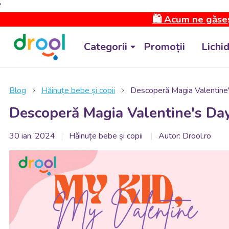
'
🛍️ Acum ne găseș
Categorii
Promoții
Lichi
Blog
Hăinuțe bebe și copii
Descoperă Magia Valentine'
Descoperă Magia Valentine's Day
30 ian. 2024
Hăinuțe bebe și copii
Autor: Drool.ro