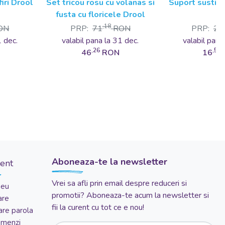
iri Drool
Set tricou rosu cu volanas si
Suport sustin
fusta cu floricele Drool
,18
ON
PRP:
71
RON
PRP:
25
1 dec.
valabil pana la 31 dec.
valabil pana
,26
,52
46
RON
16
Aboneaza-te la newsletter
ient
Vrei sa afli prin email despre reduceri si
meu
promotii? Aboneaza-te acum la newsletter si
are
fii la curent cu tot ce e nou!
re parola
comenzi