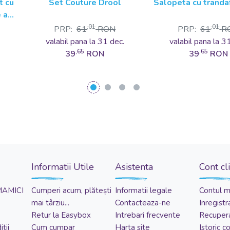
t cu
Set Couture Drool
Salopeta cu trandaf
e apa
,01
,01
PRP:
61
RON
PRP:
61
R
.
valabil pana la 31 dec.
valabil pana la 3
,65
,65
39
RON
39
RON
Informatii Utile
Asistenta
Cont cl
MAMICI
Cumperi acum, plătești
Informatii legale
Contul 
mai târziu...
Contacteaza-ne
Inregistr
Retur la Easybox
Intrebari frecvente
Recupera
tii
Cum cumpar
Harta site
Istoric 