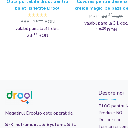
Olita portabila drool pentru
Covoras pentru desena
baieti si fetite Drool
creion magic, pe baza d
Drool
,39
PRP:
23
RON
,59
PRP:
35
RON
valabil pana la 31 dec
valabil pana la 31 dec.
,20
15
RON
,13
23
RON
Despre noi
BLOG pentru 
Magazinul Drool.ro este operat de:
Produse NOI
Despre noi
S-K Instruments & Systems SRL
Termeni si condi