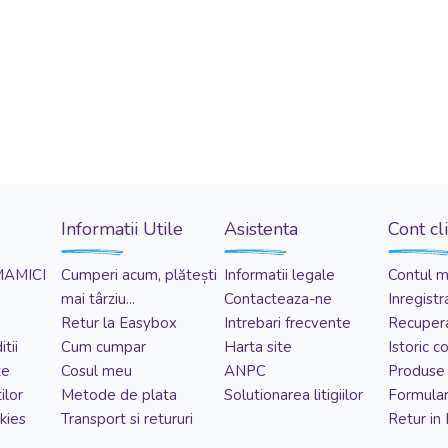
Informatii Utile
Asistenta
Cont cl
MAMICI
Cumperi acum, plătești
Informatii legale
Contul 
mai târziu...
Contacteaza-ne
Inregistr
Retur la Easybox
Intrebari frecvente
Recupera
tii
Cum cumpar
Harta site
Istoric 
te
Cosul meu
ANPC
Produse 
ilor
Metode de plata
Solutionarea litigiilor
Formular
kies
Transport si retururi
Retur in