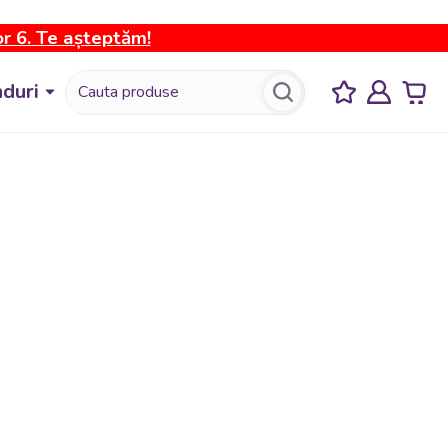
or 6. Te așteptăm!
duri