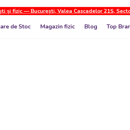
ti și fizic — București, Valea Cascadelor 21S, Sect
dare de Stoc
Magazin fizic
Blog
Top Bran