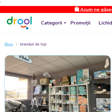
'
🛍️ Acum ne găseș
Categorii
Promoții
Lichi
Blog
branduri de top