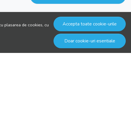
Accepta toate cookie-urile
cu plasarea de cookies, cu
Doar cookie-uri esentiale
© drool.ro 2026