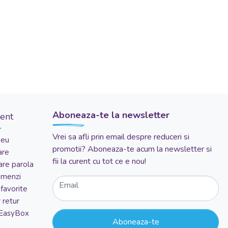
Aboneaza-te la newsletter
ient
Vrei sa afli prin email despre reduceri si
meu
promotii? Aboneaza-te acum la newsletter si
are
fii la curent cu tot ce e nou!
re parola
comenzi
Email
favorite
 retur
 EasyBox
Aboneaza-te