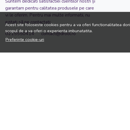
Suntem dedicati satisfactiei clientilor nostri și
garantam pentru calitatea produsele pe care
vi le oferim. Pentru mai multe informatii, nu
ezitati să ne contactati:
Acest site foloseste cookies pentru a va oferi functionalitatea dor
scopul de a va oferi o experienta imbunatatita.
0215550414 contact@drool.ro
Preferinte cookie-uri