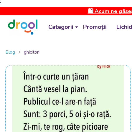
'
🛍️ Acum ne găseș
Categorii
Promoții
Lichi
Blog
ghicitori