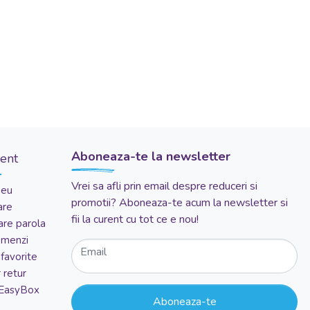
Aboneaza-te la newsletter
ient
Vrei sa afli prin email despre reduceri si
meu
promotii? Aboneaza-te acum la newsletter si
are
fii la curent cu tot ce e nou!
re parola
comenzi
Email
favorite
 retur
 EasyBox
Aboneaza-te