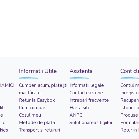
Informatii Utile
Asistenta
Cont cl
MAMICI
Cumperi acum, plătești
Informatii legale
Contul 
mai târziu...
Contacteaza-ne
Inregistr
Retur la Easybox
Intrebari frecvente
Recupera
tii
Cum cumpar
Harta site
Istoric 
te
Cosul meu
ANPC
Produse 
ilor
Metode de plata
Solutionarea litigiilor
Formular
kies
Transport si retururi
Retur in