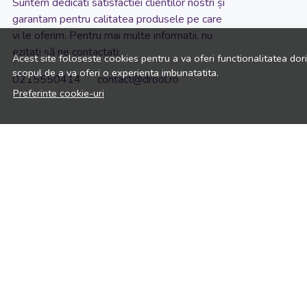
Suntem dedicati satisfactiei clientilor nostri și
garantam pentru calitatea produsele pe care
vi le oferim. Pentru mai multe informatii, nu
ezitati să ne contactati:
Acest site foloseste cookies pentru a va oferi functionalitatea dor
scopul de a va oferi o experienta imbunatatita.
0215550414 contact@drool.ro
Preferinte cookie-uri