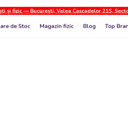
ti și fizic — București, Valea Cascadelor 21S, Sect
dare de Stoc
Magazin fizic
Blog
Top Bran