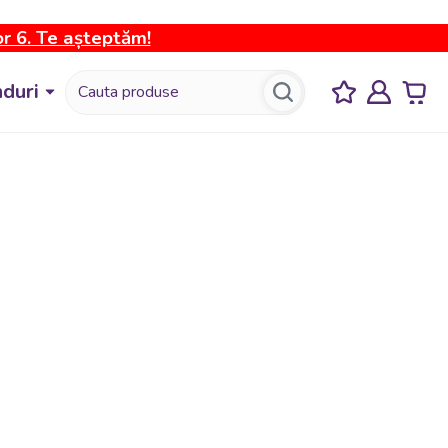
or 6. Te așteptăm!
duri