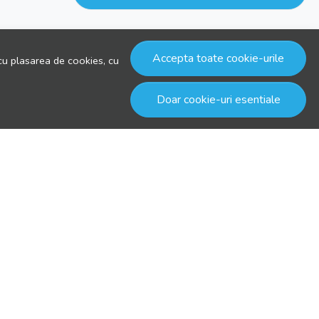
Accepta toate cookie-urile
cu plasarea de cookies, cu
Doar cookie-uri esentiale
© drool.ro 2026