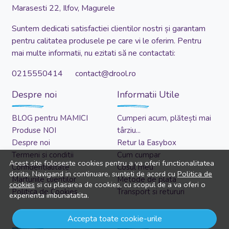
Marasesti 22, Ilfov, Magurele
Suntem dedicati satisfactiei clientilor nostri și garantam
pentru calitatea produsele pe care vi le oferim. Pentru
mai multe informatii, nu ezitati să ne contactati:
0215550414 contact@drool.ro
Despre noi
Informatii Utile
BLOG pentru MAMICI
Cumperi acum, plătești mai
Produse NOI
târziu...
Despre noi
Retur la Easybox
Termeni si conditii
Cum cumpar
Acest site foloseste cookies pentru a va oferi functionalitatea
Confidentialitate
Cosul meu
dorita. Navigand in continuare, sunteti de acord cu
Politica de
Marturiile clientilor
Metode de plata
cookies
si cu plasarea de cookies, cu scopul de a va oferi o
Politica de Cookies
Transport si retururi
experienta imbunatatita.
Asistenta
Cont client
Accepta toate cookie-urile