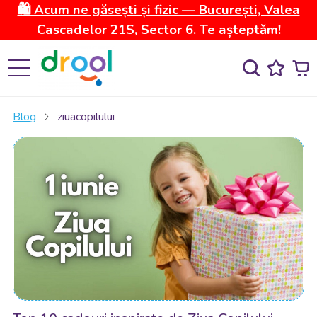
🛍️ Acum ne găsești și fizic — București, Valea
Cascadelor 21S, Sector 6. Te așteptăm!
Blog
ziuacopilului