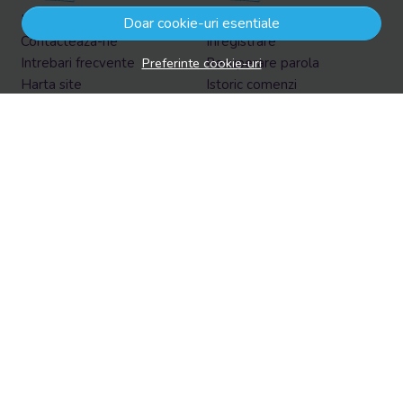
Informatii legale
Contul meu
Doar cookie-uri esentiale
Contacteaza-ne
Inregistrare
Preferinte cookie-uri
Intrebari frecvente
Recuperare parola
Harta site
Istoric comenzi
ANPC
Produse favorite
Solutionarea litigiilor
Formular retur
Retur in EasyBox
Aboneaza-te la newsletter
Vrei sa afli prin email despre reduceri si promotii?
Aboneaza-te acum la newsletter si fii la curent cu tot ce e
nou!
Email
Aboneaza-te