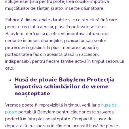
soluție esențială pentru protejarea copiilor împotriva
mușcăturilor de țânțari și altor insecte dăunătoare.
Fabricată din materiale durabile și cu o structură fină care
permite circulația aerului, plasa împotriva insectelor
BabyJem oferă un scut eficient împotriva intruziunilor
nedorite în timpul drumețiilor, picnicurilor sau serilor
petrecute în grădină. În plus, montarea ușoară și
portabilitatea fac din această plasă un accesoriu
indispensabil pentru fiecare familie activă în timpul sezonului
cald.
Husă de ploaie BabyJem: Protecția
împotriva schimbărilor de vreme
neașteptate
Vremea poate fi imprevizibilă în timpul verii, iar o
husă de
ploaie
portabilă BabyJem pentru cărucior este salvarea
perfectă în fața ploii neașteptate. Compactă și ușor de
depozitat în rucsac sau în cărucior, această husă de ploaie