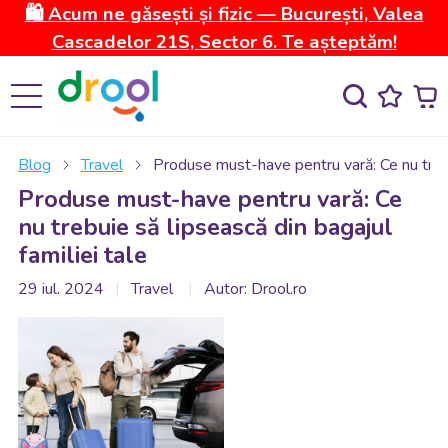
🛍️ Acum ne găsești și fizic — București, Valea
Cascadelor 21S, Sector 6. Te așteptăm!
Blog
Travel
Produse must-have pentru vară: Ce nu trebui
Produse must-have pentru vară: Ce
nu trebuie să lipsească din bagajul
familiei tale
29 iul. 2024
Travel
Autor: Drool.ro