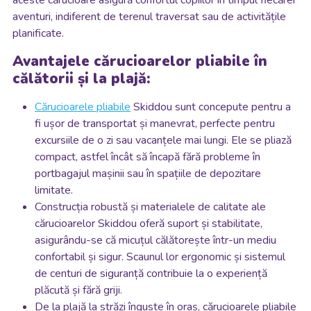
aceste cărucioare asigură confortul copiilor în timpul fiecărei
aventuri, indiferent de terenul traversat sau de activitățile
planificate.
Avantajele cărucioarelor pliabile în
călătorii și la plajă:
Cărucioarele pliabile
Skiddou sunt concepute pentru a
fi ușor de transportat și manevrat, perfecte pentru
excursiile de o zi sau vacanțele mai lungi. Ele se pliază
compact, astfel încât să încapă fără probleme în
portbagajul mașinii sau în spațiile de depozitare
limitate.
Construcția robustă și materialele de calitate ale
cărucioarelor Skiddou oferă suport și stabilitate,
asigurându-se că micuțul călătorește într-un mediu
confortabil și sigur. Scaunul lor ergonomic și sistemul
de centuri de siguranță contribuie la o experiență
plăcută și fără griji.
De la plajă la străzi înguste în oraș, cărucioarele pliabile