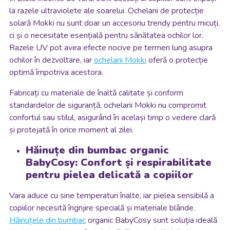
la razele ultraviolete ale soarelui. Ochelarii de protecție
solară Mokki nu sunt doar un accesoriu trendy pentru micuți,
ci și o necesitate esențială pentru sănătatea ochilor lor.
Razele UV pot avea efecte nocive pe termen lung asupra
ochilor în dezvoltare, iar
ochelarii Mokki
oferă o protecție
optimă împotriva acestora.
Fabricați cu materiale de înaltă calitate și conform
standardelor de siguranță, ochelarii Mokki nu compromit
confortul sau stilul, asigurând în același timp o vedere clară
și protejată în orice moment al zilei.
Hăinuțe din bumbac organic
BabyCosy: Confort și respirabilitate
pentru pielea delicată a copiilor
Vara aduce cu sine temperaturi înalte, iar pielea sensibilă a
copiilor necesită îngrijire specială și materiale blânde.
Hăinuțele din bumbac
organic BabyCosy sunt soluția ideală