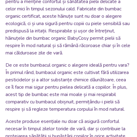
pentru a menține confortul și sănătatea pielii delicate a
celor mici în timpul sezonului cald. Fabricate din bumbac
organic certificat, aceste hăinuțe sunt nu doar o alegere
ecologică, ci și una sigură pentru copiii cu piele sensibilă sau
predispusă la iritații. Respirabile și ușor de întreținut,
hăinuțele din bumbac organic BabyCosy permit pielii să
respire în mod natural și să rămână răcoroase chiar și în cele
mai călduroase zile de vară.
De ce este bumbacul organic o alegere ideală pentru vara?
În primul rând, bumbacul organic este cultivat fără utilizarea
pesticidelor și a altor substanțe chimice dăunătoare, ceea
ce îl face mai sigur pentru pielea delicată a copiilor. În plus,
acest tip de bumbac este mai moale și mai respirabil
comparativ cu bumbacul obișnuit, permițându-i pielii să
respire și să regleze temperatura corpului în mod natural.
Aceste produse esențiale nu doar că asigură confortul
necesar în timpul zilelor toride de vară, dar și contribuie la
protejarea sănătății și bunăstării copiilor în orice activitate