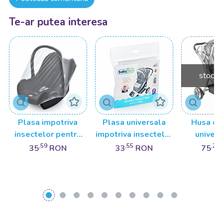
Te-ar putea interesa
stoc e
Plasa impotriva
Plasa universala
Husa de
insectelor pentru
impotriva insectelor
univers
scaun auto 0-13 kg
pentru carucior,
fereastra
,59
,55
,24
35
RON
33
RON
75
BabyJem
BabyJem
reflecto
Baby