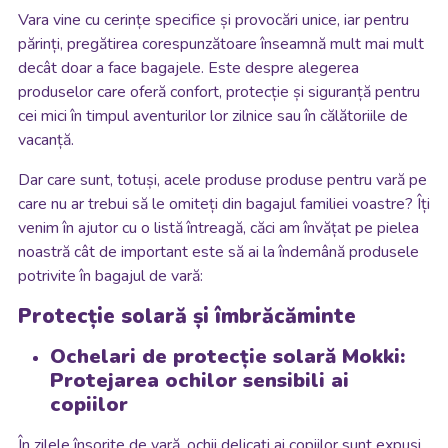
Vara vine cu cerințe specifice și provocări unice, iar pentru
părinți, pregătirea corespunzătoare înseamnă mult mai mult
decât doar a face bagajele. Este despre alegerea
produselor care oferă confort, protecție și siguranță pentru
cei mici în timpul aventurilor lor zilnice sau în călătoriile de
vacanță.
Dar care sunt, totuși, acele produse produse pentru vară pe
care nu ar trebui să le omiteți din bagajul familiei voastre? Îți
venim în ajutor cu o listă întreagă, căci am învățat pe pielea
noastră cât de important este să ai la îndemână produsele
potrivite în bagajul de vară:
Protecție solară și îmbrăcăminte
Ochelari de protecție solară Mokki:
Protejarea ochilor sensibili ai
copiilor
În zilele însorite de vară, ochii delicați ai copiilor sunt expuși