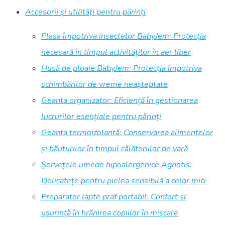
Accesorii și utilități pentru părinți
Plasa împotriva insectelor BabyJem: Protecția
necesară în timpul activităților în aer liber
Husă de ploaie BabyJem: Protecția împotriva
schimbărilor de vreme neașteptate
Geanta organizator: Eficiență în gestionarea
lucrurilor esențiale pentru părinți
Geanta termoizolantă: Conservarea alimentelor
și băuturilor în timpul călătoriilor de vară
Șervețele umede hipoalergenice Agnotis:
Delicatețe pentru pielea sensibilă a celor mici
Preparator lapte praf portabil: Confort și
ușurință în hrănirea copiilor în mișcare