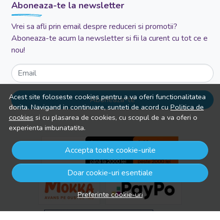
Aboneaza-te la newsletter
Vrei sa afli prin email despre reduceri si promotii?
Aboneaza-te acum la newsletter si fii la curent cu tot ce e
nou!
Email
Acest site foloseste cookies pentru a va oferi functionalitatea
Aboneaza-te
dorita. Navigand in continuare, sunteti de acord cu
Politica de
cookies
si cu plasarea de cookies, cu scopul de a va oferi o
experienta imbunatatita.
Accepta toate cookie-urile
Doar cookie-uri esentiale
Preferinte cookie-uri