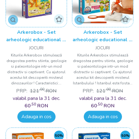
Arkerobox - Set
Arkerobox - Set
arheologic educational si
arheologic educational si
puzzle 3D, Dino
puzzle 3D, Istanbul,
JOCURI
JOCURI
Turnul Galata
Kiturile Arkerobox stimulează
Kiturile Arkerobox stimulează
dragostea pentru stiinta, geologie
dragostea pentru stiinta, geologie
si paleontologie intr-un mod
si paleontologie intr-un mod
distractiv si captivant. Cu ajutorul
distractiv si captivant. Cu ajutorul
acestui kit descoperiti misterul
acestui kit descoperiti misterul
dinozaurilor ! Caracteristici:...
Istanbulului ! Istanbul este fosta...
,00
,00
PRP:
121
RON
PRP:
121
RON
valabil pana la 31 dec.
valabil pana la 31 dec.
,50
,50
60
RON
60
RON
Adauga in cos
Adauga in cos
50%
50%