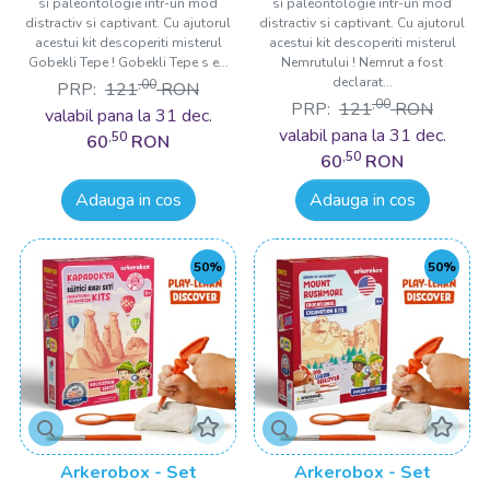
si paleontologie intr-un mod
si paleontologie intr-un mod
distractiv si captivant. Cu ajutorul
distractiv si captivant. Cu ajutorul
acestui kit descoperiti misterul
acestui kit descoperiti misterul
Gobekli Tepe ! Gobekli Tepe s e...
Nemrutului ! Nemrut a fost
declarat...
,00
PRP:
121
RON
,00
PRP:
121
RON
valabil pana la 31 dec.
valabil pana la 31 dec.
,50
60
RON
,50
60
RON
Adauga in cos
Adauga in cos
50%
50%
Arkerobox - Set
Arkerobox - Set