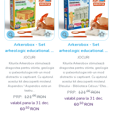
Arkerobox - Set
Arkerobox - Set
arheologic educational si
arheologic educational si
puzzle 3D, Aspendos
puzzle 3D, Efes -
JOCURI
JOCURI
Biblioteca Celsus
Kiturile Arkerobox stimulează
Kiturile Arkerobox stimulează
dragostea pentru stiinta, geologie
dragostea pentru stiinta, geologie
si paleontologie intr-un mod
si paleontologie intr-un mod
distractiv si captivant. Cu ajutorul
distractiv si captivant. Cu ajutorul
acestui kit descoperiti misterul
acestui kit descoperiti misterul
Aspendos ! Aspendos este un
Efesului - Biblioteca Celsus ! Efes...
teatru...
,00
PRP:
121
RON
,00
PRP:
121
RON
valabil pana la 31 dec.
valabil pana la 31 dec.
,50
60
RON
,50
60
RON