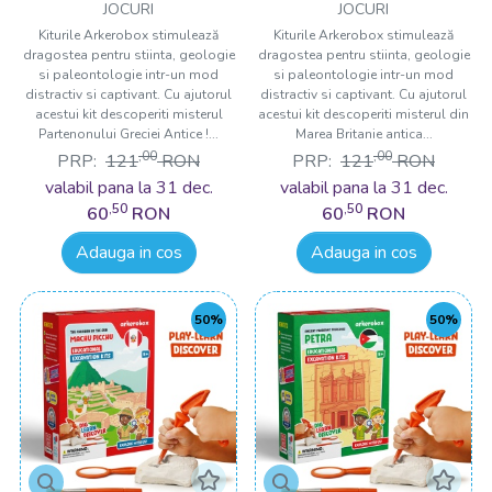
puzzle 3D, Grecia antica,
puzzle 3D, Marea Britanie
JOCURI
JOCURI
Descoperă bucuria construirii tridimensionale cu Arkerobox!
Parthenon
antica, Stonehenge
Kiturile Arkerobox stimulează
Kiturile Arkerobox stimulează
🌟🏰
dragostea pentru stiinta, geologie
dragostea pentru stiinta, geologie
si paleontologie intr-un mod
si paleontologie intr-un mod
Drool.ro
- Sursa Ta Preferată de Distracție și Cadouri Unice!
distractiv si captivant. Cu ajutorul
distractiv si captivant. Cu ajutorul
acestui kit descoperiti misterul
acestui kit descoperiti misterul din
🎁💖
Partenonului Greciei Antice !...
Marea Britanie antica...
,00
,00
PRP:
121
RON
PRP:
121
RON
valabil pana la 31 dec.
valabil pana la 31 dec.
,50
,50
60
RON
60
RON
Adauga in cos
Adauga in cos
50%
50%