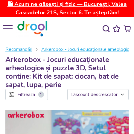
🛍️ Acum ne găsești și fizic — București, Valea
Cascadelor 21S, Sector 6. Te așteptăm!
Recomandări
Arkerobox - Jocuri educaționale arheologice 
Arkerobox - Jocuri educaționale
arheologice și puzzle 3D, Setul
contine: Kit de sapat: ciocan, bat de
sapat, lupa, perie
Filtreaza
1