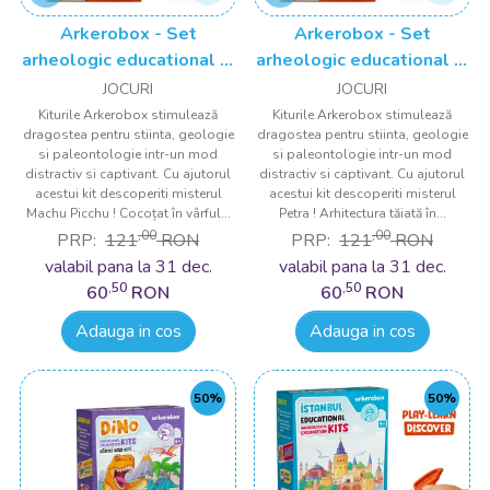
Arkerobox - Set
Arkerobox - Set
arheologic educational si
arheologic educational si
puzzle 3D, Machu Picchu
puzzle 3D, Petra
JOCURI
JOCURI
Kiturile Arkerobox stimulează
Kiturile Arkerobox stimulează
dragostea pentru stiinta, geologie
dragostea pentru stiinta, geologie
si paleontologie intr-un mod
si paleontologie intr-un mod
distractiv si captivant. Cu ajutorul
distractiv si captivant. Cu ajutorul
acestui kit descoperiti misterul
acestui kit descoperiti misterul
Machu Picchu ! Cocoțat în vârful...
Petra ! Arhitectura tăiată în...
,00
,00
PRP:
121
RON
PRP:
121
RON
valabil pana la 31 dec.
valabil pana la 31 dec.
,50
,50
60
RON
60
RON
Adauga in cos
Adauga in cos
50%
50%