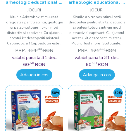
arheologic educational si
arheologic educational si
puzzle 3D, Cappadocia
puzzle 3D, Mount
JOCURI
JOCURI
Rushmore
Kiturile Arkerobox stimulează
Kiturile Arkerobox stimulează
dragostea pentru stiinta, geologie
dragostea pentru stiinta, geologie
si paleontologie intr-un mod
si paleontologie intr-un mod
distractiv si captivant. Cu ajutorul
distractiv si captivant. Cu ajutorul
acestui kit descoperiti misterul
acestui kit descoperiti misterul
Cappadociei ! Cappadocia este...
Mount Rushmore ! Sculpturile...
,00
,00
PRP:
121
RON
PRP:
121
RON
valabil pana la 31 dec.
valabil pana la 31 dec.
,50
,50
60
RON
60
RON
Adauga in cos
Adauga in cos
50%
50%