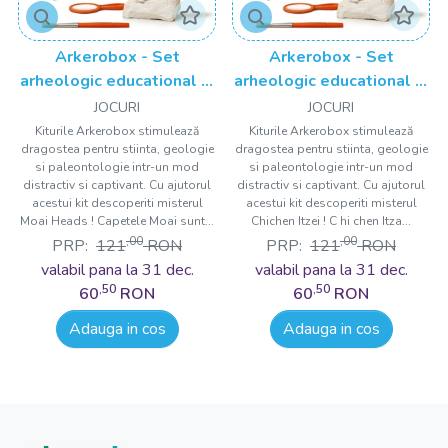
Arkerobox - Set
Arkerobox - Set
arheologic educational si
arheologic educational si
puzzle 3D, Moai Heads
puzzle 3D, Chichen Itza
JOCURI
JOCURI
Kiturile Arkerobox stimulează
Kiturile Arkerobox stimulează
dragostea pentru stiinta, geologie
dragostea pentru stiinta, geologie
si paleontologie intr-un mod
si paleontologie intr-un mod
distractiv si captivant. Cu ajutorul
distractiv si captivant. Cu ajutorul
acestui kit descoperiti misterul
acestui kit descoperiti misterul
Moai Heads ! Capetele Moai sunt...
Chichen Itzei ! C hi chen Itza...
,00
,00
PRP:
121
RON
PRP:
121
RON
valabil pana la 31 dec.
valabil pana la 31 dec.
,50
,50
60
RON
60
RON
Adauga in cos
Adauga in cos