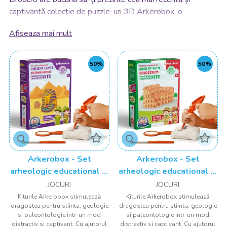
captivantă colecție de puzzle-uri 3D Arkerobox, o
experiență de neuitat pentru pasionații de puzzle-uri și
Afiseaza mai mult
iubitorii de construcții complexe! Fiecare cutie Arkerobox
conține un univers fascinant și detaliat, aducând puzzle-urile
la viață într-o dimensiune nouă și interactivă.
50%
50%
Ce Face Arkerobox Atât de Specială?
✅
Experiență Tridimensională Unică:
Puzzle-urile 3D
Arkerobox transformă lumea puzzle-urilor clasice într-o
experiență captivantă tridimensională. Descoperă și
construiește structuri uimitoare și detaliate, cu o adâncime
și realism remarcabile.
Arkerobox - Set
Arkerobox - Set
✅
Diversitate de Tematici Atractive:
Fiecare colecție
arheologic educational si
arheologic educational si
Arkerobox are o tematică unică, de la peisaje urbane
puzzle 3D, Egiptul Antic,
puzzle 3D, Roma antica,
JOCURI
JOCURI
vibrante și obiective turistice celebre până la creaturi
Tutankhamon
Colosseum
Kiturile Arkerobox stimulează
Kiturile Arkerobox stimulează
fantastice și peisaje naturale uluitoare. Alege puzzle-ul care
dragostea pentru stiinta, geologie
dragostea pentru stiinta, geologie
si paleontologie intr-un mod
si paleontologie intr-un mod
te transportă în lumea ta preferată.
distractiv si captivant. Cu ajutorul
distractiv si captivant. Cu ajutorul