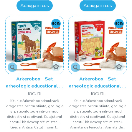
Adauga in cos
Adauga in cos
50%
50%
Arkerobox - Set
Arkerobox - Set
arheologic educational si
arheologic educational si
puzzle 3D, Grecia Antica,
puzzle 3D, Armata de
JOCURI
JOCURI
Calul Troian
teracota
Kiturile Arkerobox stimulează
Kiturile Arkerobox stimulează
dragostea pentru stiinta, geologie
dragostea pentru stiinta, geologie
si paleontologie intr-un mod
si paleontologie intr-un mod
distractiv si captivant. Cu ajutorul
distractiv si captivant. Cu ajutorul
acestui kit descoperiti misterul
acestui kit descoperiti misterul
Greciei Antice, Calul Troian !...
Armatei de teracota ! Armata de...