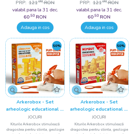
,00
,00
PRP:
121
RON
PRP:
121
RON
valabil pana la 31 dec.
valabil pana la 31 dec.
,50
,50
60
RON
60
RON
Adauga in cos
Adauga in cos
50%
50%
Arkerobox - Set
Arkerobox - Set
arheologic educational si
arheologic educational si
puzzle 3D, Gobekli Tepe
puzzle 3D, Nemrut
JOCURI
JOCURI
Kiturile Arkerobox stimulează
Kiturile Arkerobox stimulează
dragostea pentru stiinta, geologie
dragostea pentru stiinta, geologie