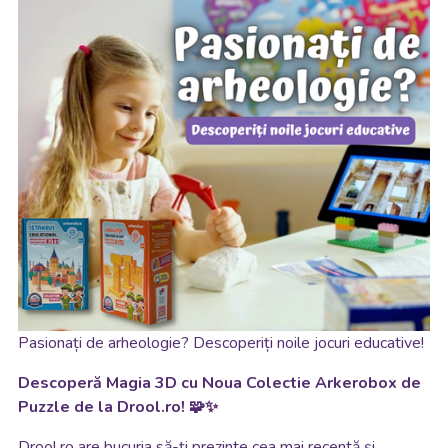
Pasionați de arheologie? Descoperiți noile jocuri educative!
Descoperă Magia 3D cu Noua Colectie Arkerobox de
Puzzle de la Drool.ro! 🧩✨
Drool.ro are bucuria să-ți prezinte cea mai recentă și