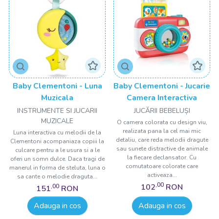
Baby Clementoni - Luna
Baby Clementoni - Jucarie
Muzicala
Camera Interactiva
INSTRUMENTE SI JUCARII
JUCĂRII BEBELUȘI
MUZICALE
O camera colorata cu design viu,
realizata pana la cel mai mic
Luna interactiva cu melodii de la
detaliu, care reda melodii dragute
Clementoni acompaniaza copiii la
sau sunete distractive de animale
culcare pentru a le usura si a le
la fiecare declansator. Cu
oferi un somn dulce. Daca tragi de
comutatoare colorate care
manerul in forma de steluta, luna o
activeaza...
sa cante o melodie draguta...
,00
102
RON
,00
151
RON
Adauga in cos
Adauga in cos