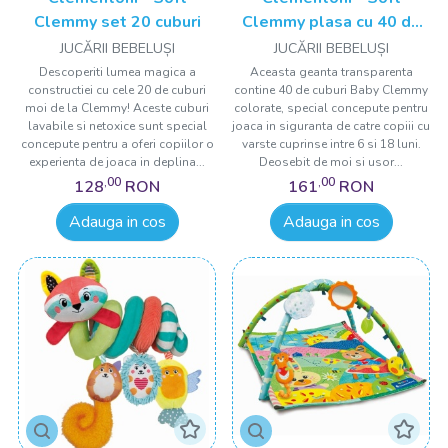
Clemmy set 20 cuburi
Clemmy plasa cu 40 de
cuburi
JUCĂRII BEBELUȘI
JUCĂRII BEBELUȘI
Descoperiti lumea magica a
Aceasta geanta transparenta
constructiei cu cele 20 de cuburi
contine 40 de cuburi Baby Clemmy
moi de la Clemmy! Aceste cuburi
colorate, special concepute pentru
lavabile si netoxice sunt special
joaca in siguranta de catre copiii cu
concepute pentru a oferi copiilor o
varste cuprinse intre 6 si 18 luni.
experienta de joaca in deplina...
Deosebit de moi si usor...
,00
,00
128
RON
161
RON
Adauga in cos
Adauga in cos