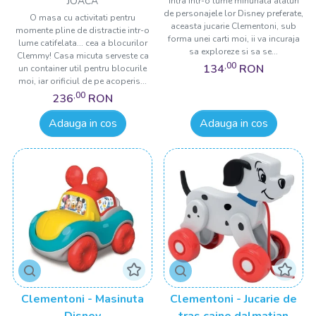
JOACA
intra intr-o lume minunata alaturi
de personajele lor Disney preferate,
O masa cu activitati pentru
aceasta jucarie Clementoni, sub
momente pline de distractie intr-o
forma unei carti moi, ii va incuraja
lume catifelata... cea a blocurilor
sa exploreze si sa se...
Clemmy! Casa micuta serveste ca
,00
134
RON
un container util pentru blocurile
moi, iar orificiul de pe acoperis...
,00
236
RON
Adauga in cos
Adauga in cos
Clementoni - Masinuta
Clementoni - Jucarie de