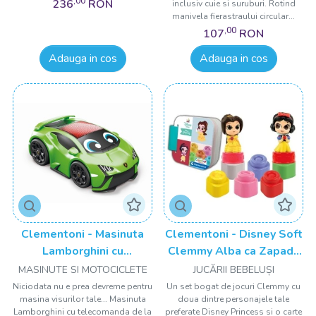
,00
236
RON
inclusiv cuie si suruburi. Rotind
manivela fierastraului circular...
,00
107
RON
Adauga in cos
Adauga in cos
Clementoni - Masinuta
Clementoni - Disney Soft
Lamborghini cu
Clemmy Alba ca Zapada
telecomanda
si Belle
MASINUTE SI MOTOCICLETE
JUCĂRII BEBELUȘI
Niciodata nu e prea devreme pentru
Un set bogat de jocuri Clemmy cu
masina visurilor tale... Masinuta
doua dintre personajele tale
Lamborghini cu telecomanda de la
preferate Disney Princess si o carte