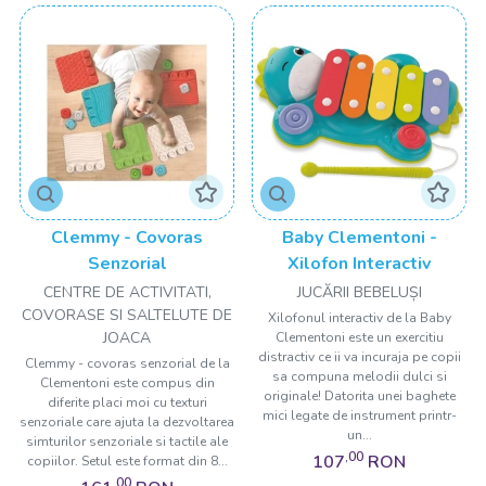
Clemmy - Covoras
Baby Clementoni -
Senzorial
Xilofon Interactiv
CENTRE DE ACTIVITATI,
JUCĂRII BEBELUȘI
COVORASE SI SALTELUTE DE
Xilofonul interactiv de la Baby
JOACA
Clementoni este un exercitiu
distractiv ce ii va incuraja pe copii
Clemmy - covoras senzorial de la
sa compuna melodii dulci si
Clementoni este compus din
originale! Datorita unei baghete
diferite placi moi cu texturi
mici legate de instrument printr-
senzoriale care ajuta la dezvoltarea
un...
simturilor senzoriale si tactile ale
,00
107
RON
copiilor. Setul este format din 8...
,00