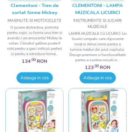
Clementoni - Tren de
CLEMENTONI - LAMPA
sortat forme Mickey
MUZICALA LICURICI
MASINUTE SI MOTOCICLETE
INSTRUMENTE SI JUCARII
MUZICALE
O jucarie distractiva, potrivita
pentru copii, cu forma unui tren si
LAMPA MUZICALA CU LICURICI: Un
avandu-l pe amuzantul Mickey la
licurici simpatic care clipoceste
volan. Cilindrul galben poate fi
incet in ritmul inimii pentru a
rotit pentru a gasi orificiul perfect
lumina mediul din jurul copilului.
si pentru a introduce forma...
Design premium si functionalitate
,00
pentru a sustine micutii in...
134
RON
,00
123
RON
Adauga in cos
Adauga in cos