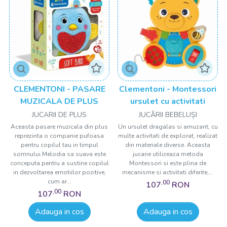
CLEMENTONI - PASARE
Clementoni - Montessori
MUZICALA DE PLUS
ursulet cu activitati
JUCARII DE PLUS
JUCĂRII BEBELUȘI
Aceasta pasare muzicala din plus
Un ursulet dragalas si amuzant, cu
reprezinta o companie pufoasa
multe activitati de explorat, realizat
pentru copilul tau in timpul
din materiale diverse. Aceasta
somnului.Melodia sa suava este
jucarie utilizeaza metoda
conceputa pentru a sustine copilul
Montessori si este plina de
in dezvoltarea emotiilor pozitive,
mecanisme si activitati diferite,...
cum ar...
,00
107
RON
,00
107
RON
Adauga in cos
Adauga in cos