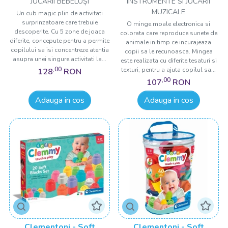
JUCĂRII BEBELUȘI
INSTRUMENTE SI JUCARII
MUZICALE
Un cub magic plin de activitati
surprinzatoare care trebuie
O minge moale electronica si
descoperite. Cu 5 zone de joaca
colorata care reproduce sunete de
diferite, concepute pentru a permite
animale in timp ce incurajeaza
copilului sa isi concentreze atentia
copii sa le recunoasca. Mingea
asupra unei singure activitati la...
este realizata cu diferite tesaturi si
,00
texturi, pentru a ajuta copilul sa...
128
RON
,00
107
RON
Adauga in cos
Adauga in cos
Clementoni - Soft
Clementoni - Soft