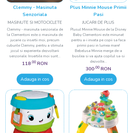
Clemmy - Masinuta
Plus Minnie Mouse Primii
Senzoriala
Pasi
MASINUTE SI MOTOCICLETE
JUCARII DE PLUS
Clemmy - masinuta senzoriala de
Plusul Minnie Mouse de la Disney
la Clementoni este o masinuta de
Baby Clementoni este minunat
jucarie cu insertii moi, precum
pentru a-i invata pe copii sa faca
cuburile Clemmy, pentru a stimula
primii pasi in lumea mare!
jocul si experienta dezvoltarii
Bebelusa Minnie merge de-a
senzoriale. Insertiile moi sunt...
busilea si va ajuta copilul sa-si
dezvolte...
,00
118
RON
,00
300
RON
Adauga in cos
Adauga in cos