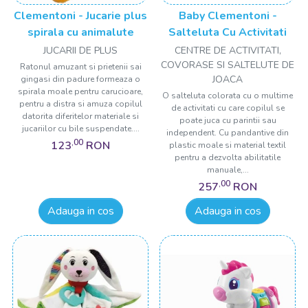
Clementoni - Jucarie plus
Baby Clementoni -
spirala cu animalute
Salteluta Cu Activitati
JUCARII DE PLUS
CENTRE DE ACTIVITATI,
COVORASE SI SALTELUTE DE
Ratonul amuzant si prietenii sai
JOACA
gingasi din padure formeaza o
spirala moale pentru carucioare,
O salteluta colorata cu o multime
pentru a distra si amuza copilul
de activitati cu care copilul se
datorita diferitelor materiale si
poate juca cu parintii sau
jucariilor cu bile suspendate....
independent. Cu pandantive din
,00
123
RON
plastic moale si material textil
pentru a dezvolta abilitatile
manuale,...
,00
257
RON
Adauga in cos
Adauga in cos