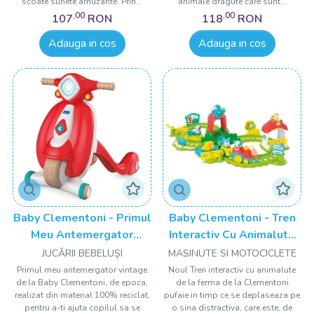
scoate sunete amuzante. Prin...
animale dragute care sunt...
,00
,00
107
RON
118
RON
Adauga in cos
Adauga in cos
Baby Clementoni - Primul
Baby Clementoni - Tren
Meu Antemergator
Interactiv Cu Animalute
Vintage
De La Ferma
JUCĂRII BEBELUȘI
MASINUTE SI MOTOCICLETE
Primul meu antemergator vintage
Noul Tren interactiv cu animalute
de la Baby Clementoni, de epoca,
de la ferma de la Clementoni
realizat din material 100% reciclat,
pufaie in timp ce se deplaseaza pe
pentru a-ti ajuta copilul sa se
o sina distractiva, care este, de