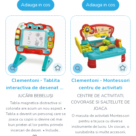
Adauga in cos
Adauga in cos
Clementoni - Tablita
Clementoni - Montessori
interactiva de desenat cu
centru de activitati
sunete si lumini
JUCĂRII BEBELUȘI
CENTRE DE ACTIVITATI,
COVORASE SI SALTELUTE DE
Tabla magnetica distractiva si
JOACA
colorata are acum un nou aspect. •
Tabla a devenit un personaj care se
O masuta de activitati Montessori
joaca cu copiii si devine cel mai
pentru a te juca cu diverse
bun prieten al lor pentru primele
instrumente de lucru. Un ciocan, o
incercari de desen. • Include...
surubelnita si multe accesorii,