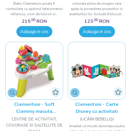
Baby Clementoni poate fi
colorata plina de imagini care
controlata cu ajutorul telecomenzii
ajuta la povestirea povestilor si
infrarosu, usor de folosit si...
aventurilor lor. Include 6 blocuri...
,00
,00
215
RON
123
RON
Adauga in cos
Adauga in cos
Clementoni - Soft
Clementoni - Carte
Clemmy masuta
Disney cu activitati
senzoriala
CENTRE DE ACTIVITATI,
JUCĂRII BEBELUȘI
COVORASE SI SALTELUTE DE
Imediat ce micutii dumneavoastra