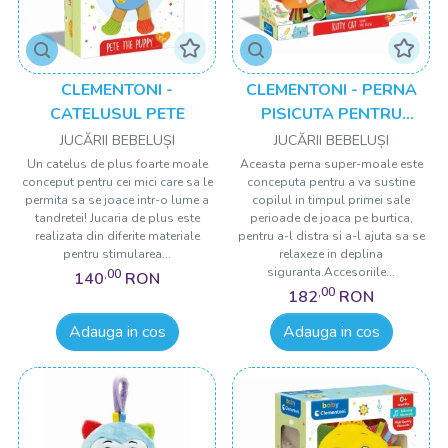
CLEMENTONI -
CLEMENTONI - PERNA
CATELUSUL PETE
PISICUTA PENTRU
BEBELUSI
JUCĂRII BEBELUȘI
JUCĂRII BEBELUȘI
Un catelus de plus foarte moale
Aceasta perna super-moale este
conceput pentru cei mici care sa le
conceputa pentru a va sustine
permita sa se joace intr-o lume a
copilul in timpul primei sale
tandretei! Jucaria de plus este
perioade de joaca pe burtica,
realizata din diferite materiale
pentru a-l distra si a-l ajuta sa se
pentru stimularea...
relaxeze in deplina
siguranta.Accesoriile...
,00
140
RON
,00
182
RON
Adauga in cos
Adauga in cos