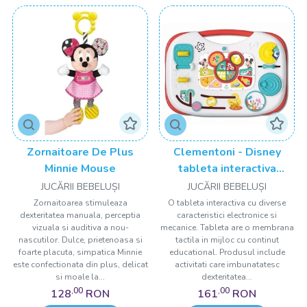
Zornaitoare De Plus
Clementoni - Disney
Minnie Mouse
tableta interactiva
Mickey si prietenii
JUCĂRII BEBELUȘI
JUCĂRII BEBELUȘI
Zornaitoarea stimuleaza
O tableta interactiva cu diverse
dexteritatea manuala, perceptia
caracteristici electronice si
vizuala si auditiva a nou-
mecanice. Tableta are o membrana
nascutilor. Dulce, prietenoasa si
tactila in mijloc cu continut
foarte placuta, simpatica Minnie
educational. Produsul include
este confectionata din plus, delicat
activitati care imbunatatesc
si moale la...
dexteritatea...
,00
,00
128
RON
161
RON