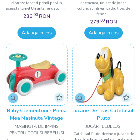
distreze facand primii pasi in
asemenea, un set de joaca
aceasta lume! Un antemergator in...
cufundat intr-un cadru tipic de
ferma....
,00
236
RON
,00
279
RON
Adauga in cos
Adauga in cos
Baby Clementoni - Prima
Jucarie De Tras Catelusul
Mea Masinuta Vintage
Pluto
MASINUTA DE IMPINS
JUCĂRII BEBELUȘI
PENTRU COPII SI BEBELUSI
Catelusul Pluto devine o jucarie de
tras foarte amuzanta si preferata