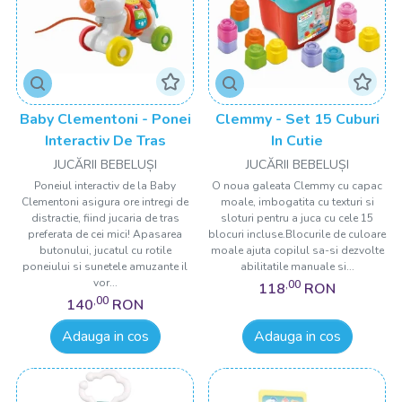
Baby Clementoni - Ponei
Clemmy - Set 15 Cuburi
Interactiv De Tras
In Cutie
JUCĂRII BEBELUȘI
JUCĂRII BEBELUȘI
Poneiul interactiv de la Baby
O noua galeata Clemmy cu capac
Clementoni asigura ore intregi de
moale, imbogatita cu texturi si
distractie, fiind jucaria de tras
sloturi pentru a juca cu cele 15
preferata de cei mici! Apasarea
blocuri incluse.Blocurile de culoare
butonului, jucatul cu rotile
moale ajuta copilul sa-si dezvolte
poneiului si sunetele amuzante il
abilitatile manuale si...
vor...
,00
118
RON
,00
140
RON
Adauga in cos
Adauga in cos