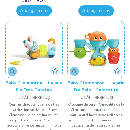
161
RON
Adauga in cos
Adauga in cos
Baby Clementoni - Jucarie
Baby Clementoni - Jucarie
De Tras Catelus
De Baie - Caracatita
Interactiv
JUCĂRII BEBELUȘI
JUCĂRII BEBELUȘI
Cea mai draguta Jucarie de tras
O Jucarie de baie - Caracatita de la
catelus interactiv de la Baby
Clementoni formata din diferite
Clementoni o sa devina cel mai
parti, astfel incat bebelusii sa se
bun prieten de joaca! Piciorusele
poata bucura de o noua experienta
acestuia chiar se misca in timp ce
captivanta de fiecare data. Trei