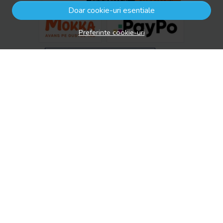
Doar cookie-uri esentiale
Preferinte cookie-uri
© drool.ro 2026