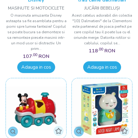
Disney
tras caine dalmatian
MASINUTE SI MOTOCICLETE
JUCĂRII BEBELUȘI
O masinuta amuzanta Disney
Acest catelus adorabil din colectia
asteapta sa fie asamblata pentru a
"101 Dalmatieni" de la Clementoni
porni spre lumea fanteziei! Copilul
este partenerul de joaca perfect pe
se poate bucura sa demonteze si
care copilul tau il poate lua cu el
sa remonteze piesele masinii intr-
oriunde merge. Datorita rotilor si
un mod usor si distractiv. Un
cablului, copilul se...
prim...
,00
118
RON
,00
107
RON
Adauga in cos
Adauga in cos