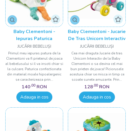
Baby Clementoni -
Baby Clementoni - Jucarie
Iepuras Paturica
De Tras Unicorn Interactiv
JUCĂRII BEBELUȘI
JUCĂRII BEBELUȘI
Primul meu iepuras patura de la
Cea mai draguta Jucarie de tras
Clementoni va fi prietenul de joaca
Unicorn Interactiv de la Baby
al bebelusului si il va insoti chiar si
Clementoni o sa devina cel mai
la culcare. Paturica confectionata
bun prieten de joaca! Piciorusele
din material moale hipoalergenic
acestuia chiar se misca in timp ce
se caracterizeaza prin...
scoate sunete amuzante. Prin...
,00
,00
140
RON
128
RON
Adauga in cos
Adauga in cos