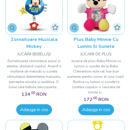
Zornaitoare Muzicala
Plus Baby Minnie Cu
Mickey
Lumini Si Sunete
JUCĂRII BEBELUȘI
JUCARII DE PLUS
Zornaitoarea stimuleaza auzul si
Jucaria de plus Baby Minnie cu
atentia, distrand copilul. Avand o
lumini si sunete de la Baby
multime de melodii si sunete,
Clementoni este cel mai bun
stimuleaza dexteritatea manuala,
partener pentru somn al unui copil.
perceptia vizuala si auditiva. O
Burtica cu lumini si sunete le
lume care trebuie descoperita...
confera copiilor o senzatie de
liniste si...
,00
134
RON
,00
172
RON
Adauga in cos
Adauga in cos