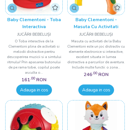
Baby Clementoni - Toba
Baby Clementoni -
Interactiva
Masuta Cu Activitati
JUCĂRII BEBELUȘI
JUCĂRII BEBELUȘI
O Toba interactiva de la
Masuta cu activitati de la Baby
Clementoni plina de activitati si
Clementoni este un joc distractiv cu
melodii distractive pentru
elemente electronice si interactive,
descoperirea muzicii si a simtului
excelent situata in lumea
ritmului! Prin apasarea butonului
distractiva a parcurilor de aventura.
de pe rama tobei, copilul poate
Include multe functii: o zona...
asculta o...
,00
246
RON
,00
161
RON
Adauga in cos
Adauga in cos