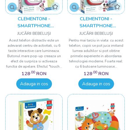
CLEMENTONI -
CLEMENTONI -
SMARTPHONE
SMARTPHONE
INTERACTIV MINNIE
INTERACTIV MICKEY
JUCĂRII BEBELUȘI
JUCĂRII BEBELUȘI
MOUSE
MOUSE
Acest telefon distractiv este un
Pentru mai tarziu in viata: cu acest
adevarat centru de activitati, cu 6
telefon, copiii se pot juca imitand
taste interactive care lumineaza.
lumea adultilor si pot obtine
Butonul mare pop-up creeaza un
primele experiente in abordarea
efect de surpriza si activeaza
tehnologiei moderne. Foarte real:
functia de apelare. Efectul "touch...
cu 6 butoane luminoase...
,00
,00
128
RON
128
RON
Adauga in cos
Adauga in cos