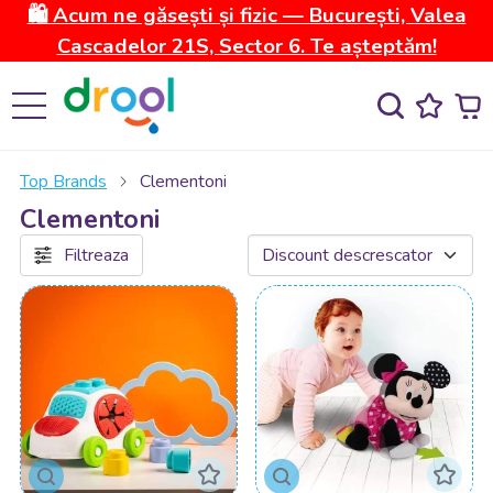
🛍️ Acum ne găsești și fizic — București, Valea
Cascadelor 21S, Sector 6. Te așteptăm!
Top Brands
Clementoni
Clementoni
Filtreaza