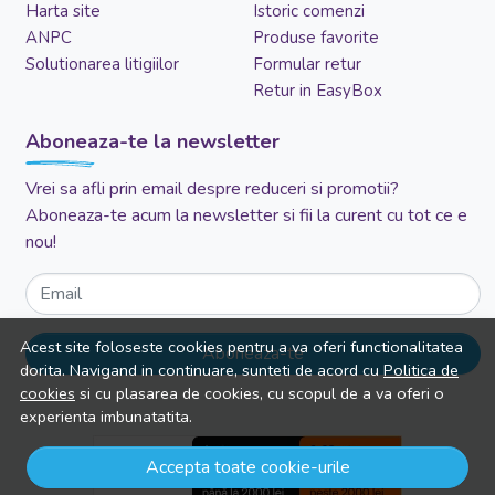
Harta site
Istoric comenzi
ANPC
Produse favorite
Solutionarea litigiilor
Formular retur
Retur in EasyBox
Aboneaza-te la newsletter
Vrei sa afli prin email despre reduceri si promotii?
Aboneaza-te acum la newsletter si fii la curent cu tot ce e
nou!
Email
Acest site foloseste cookies pentru a va oferi functionalitatea
Aboneaza-te
dorita. Navigand in continuare, sunteti de acord cu
Politica de
cookies
si cu plasarea de cookies, cu scopul de a va oferi o
experienta imbunatatita.
Accepta toate cookie-urile