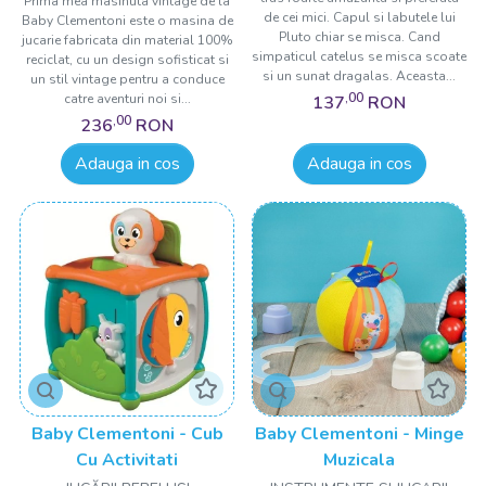
Prima mea masinuta vintage de la
de cei mici. Capul si labutele lui
Baby Clementoni este o masina de
Pluto chiar se misca. Cand
jucarie fabricata din material 100%
simpaticul catelus se misca scoate
reciclat, cu un design sofisticat si
si un sunat dragalas. Aceasta...
un stil vintage pentru a conduce
,00
catre aventuri noi si...
137
RON
,00
236
RON
Adauga in cos
Adauga in cos
Baby Clementoni - Cub
Baby Clementoni - Minge
Cu Activitati
Muzicala