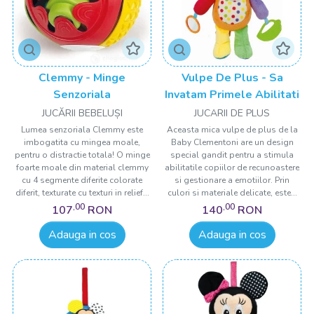
Clemmy - Minge
Vulpe De Plus - Sa
Senzoriala
Invatam Primele Abilitati
JUCĂRII BEBELUȘI
JUCARII DE PLUS
Lumea senzoriala Clemmy este
Aceasta mica vulpe de plus de la
imbogatita cu mingea moale,
Baby Clementoni are un design
pentru o distractie totala! O minge
special gandit pentru a stimula
foarte moale din material clemmy
abilitatile copiilor de recunoastere
cu 4 segmente diferite colorate
si gestionare a emotiilor. Prin
diferit, texturate cu texturi in relief...
culori si materiale delicate, este...
,00
,00
107
RON
140
RON
Adauga in cos
Adauga in cos