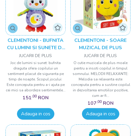
CLEMENTONI - BUFNITA
CLEMENTONI - SOARE
CU LUMINI SI SUNETE DE
MUZICAL DE PLUS
PLUS
JUCARII DE PLUS
JUCARII DE PLUS
Joc de lumini si sunet: bufnita
O cutie muzicala de plus moale
draguta ofera copilului un
pentru a insoti copilul in timpul
sentiment placut de siguranta pe
somnului. MELODII RELAXANTE:
timp de noapte. Scopul jocului:
Melodia sa relaxanta este
Este conceputa pentru a-i ajuta pe
conceputa pentru a sustine copilul
cei mici sa abordeze sentimentele...
in dezvoltarea emotiilor pozitive,
cum ar fi...
,00
151
RON
,00
107
RON
Adauga in cos
Adauga in cos