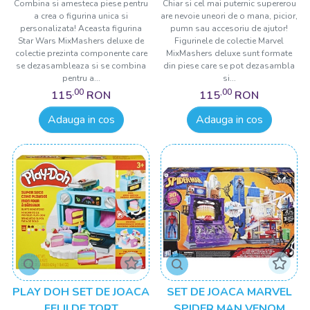
12CM SI ACCESORII
ACCESORII
Combina si amesteca piese pentru
Chiar si cel mai puternic supererou
a crea o figurina unica si
are nevoie uneori de o mana, picior,
personalizata! Aceasta figurina
pumn sau accesoriu de ajutor!
Star Wars MixMashers deluxe de
Figurinele de colectie Marvel
colectie prezinta componente care
MixMashers deluxe sunt formate
se dezasambleaza si se combina
din piese care se pot dezasambla
pentru a...
si...
,00
,00
115
RON
115
RON
Adauga in cos
Adauga in cos
PLAY DOH SET DE JOACA
SET DE JOACA MARVEL
FELII DE TORT
SPIDER MAN VENOM