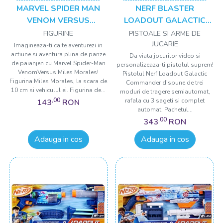
MARVEL SPIDER MAN
NERF BLASTER
VENOM VERSUS
LOADOUT GALACTIC
LANSATOR AUTO SI
COMMANDER
FIGURINE
PISTOALE SI ARME DE
FIGURINA MILES
JUCARIE
Imagineaza-ti ca te aventurezi in
actiune si aventura plina de panze
MORALES
Da viata jocurilor video si
de paianjen cu Marvel Spider-Man
personalizeaza-ti pistolul suprem!
VenomVersus Miles Morales!
Pistolul Nerf Loadout Galactic
Figurina Miles Morales, la scara de
Commander dispune de trei
10 cm si vehiculul ei. Figurina de...
moduri de tragere semiautomat,
,00
rafala cu 3 sageti si complet
143
RON
automat. Pachetul...
,00
343
RON
Adauga in cos
Adauga in cos