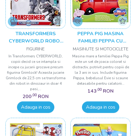
TRANSFORMERS
PEPPA PIG MASINA
CYBERWORLD ROBOT
FAMILIEI PEPPA CU
GRIMLOCK
FIGURINE
FIGURINE
MASINUTE SI MOTOCICLETE
TRANSFORMABIL IN
In Transformers CYBERWORLD,
Masina mare a familiei Peppa Pig
copiii decid ce se intampla si
este un set de joaca colorat si
DINOZAUR
incepe cu jucarii grozave precum
distractiv, potrivit pentru copiii de
figurina Grimlock! Aceasta jucarie
la 3 ani in sus. Include figurina
Grimlock de 22,5 cm se transforma
Peppa, bebelusul Evie si scaune
din robot in dinozaur in doar 4
detasabile pentru calatorii...
pasi,...
,00
143
RON
,00
200
RON
Adauga in cos
Adauga in cos