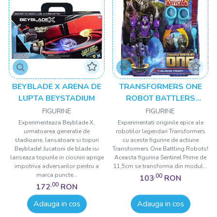
BEYBLADE X ARENA DE
TRANSFORMERS ONE
LUPTA BEYSTADIUM
ROBOT BATTLERS
FIGURINA ALPHA TRION
FIGURINE
FIGURINE
11.5CM
Experimenteaza Beyblade X,
Experimentati originile epice ale
urmatoarea generatie de
robotilor legendari Transformers
stadioane, lansatoare si topuri
cu aceste figurine de actiune
Beyblade! Jucatorii de blade isi
Transformers One Battling Robots!
lanseaza topurile in ciocniri aprige
Aceasta figurina Sentinel Prime de
impotriva adversarilor pentru a
11,5cm se transforma din modul...
marca puncte...
,00
103
RON
,00
172
RON
Adauga in cos
Adauga in cos