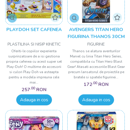
PLAYDOH SET CAFENEA
AVENGERS TITAN HERO
FIGURINA THANOS 30CM
PLASTILINA SI NISIP KINETIC
FIGURINE
Oferiti-le copiilor experienta
Thanos se alatura aventurilor
surprinzatoare de a isi gestiona
Marvel cu linia Titan Hero Series,
propria cafenea cu acest super set
compatibila cu Titan Hero Blast
Play-Doh! O multime de accesorii
Gear! Atasati accesoriile Blast Gear
si culori Play-Doh va asteapta
precum lansatorul de proiectile pe
pentru a modela impreuna cele
bratele si spatele figurinei...
mai...
,00
172
RON
,00
257
RON
Adauga in cos
Adauga in cos