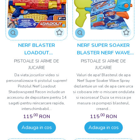
NERF BLASTER
NERF SUPER SOAKER
LOADOUT
BLASTER NERF WAVE
SHADOWSPEED RECON
SPRAY
PISTOALE SI ARME DE
PISTOALE SI ARME DE
JUCARIE
JUCARIE
Da viata jocurilor video si
Valuri de apa! Blasterul de apa
personalizeaza-ti pistolul suprem!
Nerf Super Soaker Wave Spray
Pistolul Nerf Loadout
dezlantuie un val de apa care urca
Shadowspeed Recon include un
si coboara intr-o miscare ondulata
accesoriu de depozitare pentru 14
si racoroasa! Duza se misca pe
sageti pentru reincarcare rapida,
masura ce pompezi blasterul,
interschimbabil...
creand...
,00
,00
115
RON
115
RON
Adauga in cos
Adauga in cos