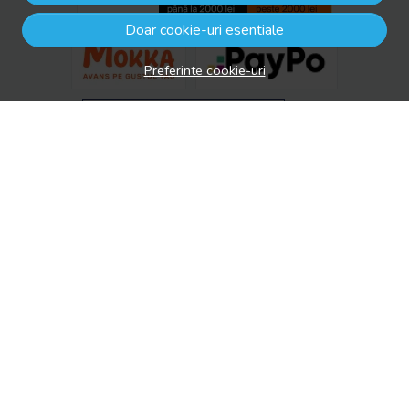
Doar cookie-uri esentiale
Preferinte cookie-uri
© drool.ro 2026