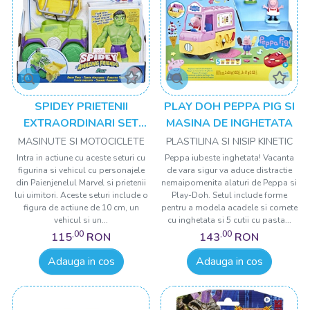
SPIDEY PRIETENII
PLAY DOH PEPPA PIG SI
EXTRAORDINARI SET
MASINA DE INGHETATA
MASINUTA SI FIGURINA
MASINUTE SI MOTOCICLETE
PLASTILINA SI NISIP KINETIC
SI ACCESORIU HULK
Intra in actiune cu aceste seturi cu
Peppa iubeste inghetata! Vacanta
figurina si vehicul cu personajele
de vara sigur va aduce distractie
din Paienjenelul Marvel si prietenii
nemaipomenita alaturi de Peppa si
lui uimitori. Aceste seturi include o
Play-Doh. Setul include forme
figura de actiune de 10 cm, un
pentru a modela acadele si cornete
vehicul si un...
cu inghetata si 5 cutii cu pasta...
,00
,00
115
RON
143
RON
Adauga in cos
Adauga in cos