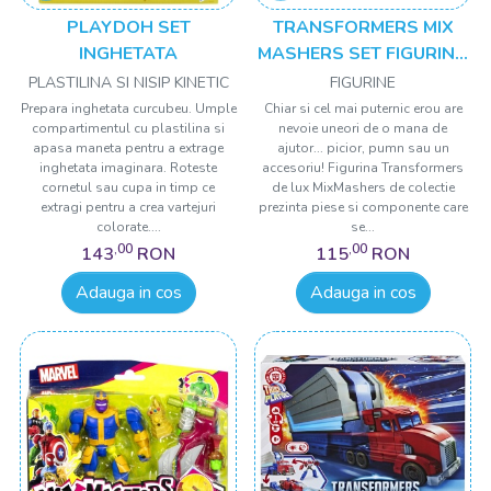
PLAYDOH SET
TRANSFORMERS MIX
INGHETATA
MASHERS SET FIGURINA
MEGATRON 12CM SI
PLASTILINA SI NISIP KINETIC
FIGURINE
ACCESORII
Prepara inghetata curcubeu. Umple
Chiar si cel mai puternic erou are
compartimentul cu plastilina si
nevoie uneori de o mana de
apasa maneta pentru a extrage
ajutor... picior, pumn sau un
inghetata imaginara. Roteste
accesoriu! Figurina Transformers
cornetul sau cupa in timp ce
de lux MixMashers de colectie
extragi pentru a crea vartejuri
prezinta piese si componente care
colorate....
se...
,00
,00
143
RON
115
RON
Adauga in cos
Adauga in cos