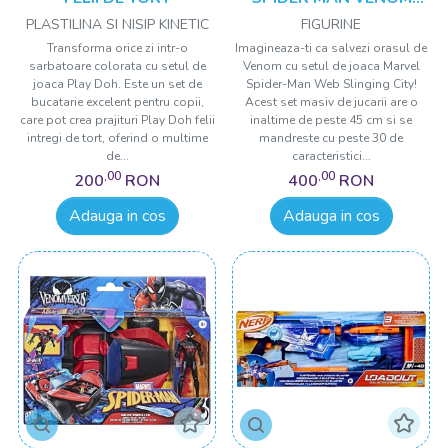
VERSUS WEB CITY
PLASTILINA SI NISIP KINETIC
FIGURINE
SLINGING
Transforma orice zi intr-o
Imagineaza-ti ca salvezi orasul de
sarbatoare colorata cu setul de
Venom cu setul de joaca Marvel
joaca Play Doh. Este un set de
Spider-Man Web Slinging City!
bucatarie excelent pentru copii,
Acest set masiv de jucarii are o
care pot crea prajituri Play Doh felii
inaltime de peste 45 cm si se
intregi de tort, oferind o multime
mandreste cu peste 30 de
de...
caracteristici...
,00
,00
200
RON
400
RON
Adauga in cos
Adauga in cos