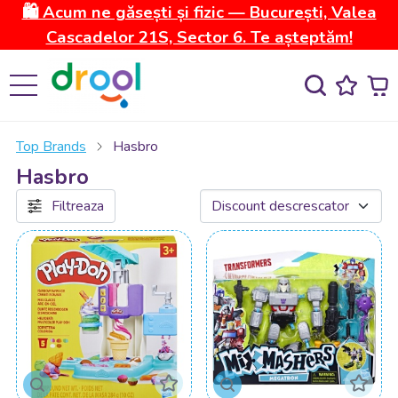
🛍️ Acum ne găsești și fizic — București, Valea
Cascadelor 21S, Sector 6. Te așteptăm!
Top Brands
Hasbro
Hasbro
Filtreaza