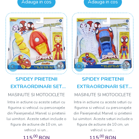
Adauga in cos
Adauga in cos
SPIDEY PRIETENII
SPIDEY PRIETENII
EXTRAORDINARI SET
EXTRAORDINARI SET
MASINUTA SI FIGURINA
MASINUTA SI FIGURINA
MASINUTE SI MOTOCICLETE
MASINUTE SI MOTOCICLETE
SI ACCESORIU IRON MAN
SI ACCESORIU SPIDEY
Intra in actiune cu aceste seturi cu
Intra in actiune cu aceste seturi cu
figurina si vehicul cu personajele
figurina si vehicul cu personajele
din Paienjenelul Marvel si prietenii
din Paienjenelul Marvel si prietenii
lui uimitori. Aceste seturi include o
lui uimitori. Aceste seturi include o
figura de actiune de 10 cm, un
figura de actiune de 10 cm, un
vehicul si un...
vehicul si un...
,00
,00
115
RON
115
RON