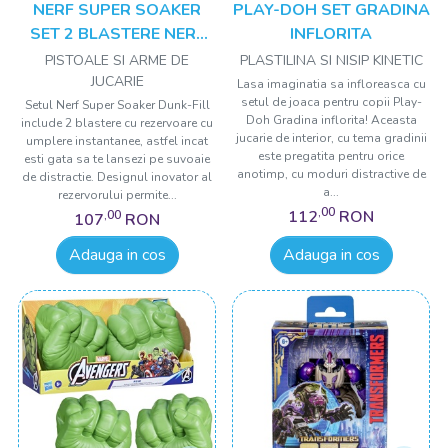
NERF SUPER SOAKER
PLAY-DOH SET GRADINA
SET 2 BLASTERE NERF
INFLORITA
DUNK FILL
PISTOALE SI ARME DE
PLASTILINA SI NISIP KINETIC
JUCARIE
Lasa imaginatia sa infloreasca cu
setul de joaca pentru copii Play-
Setul Nerf Super Soaker Dunk-Fill
Doh Gradina inflorita! Aceasta
include 2 blastere cu rezervoare cu
jucarie de interior, cu tema gradinii
umplere instantanee, astfel incat
este pregatita pentru orice
esti gata sa te lansezi pe suvoaie
anotimp, cu moduri distractive de
de distractie. Designul inovator al
a...
rezervorului permite...
,00
112
RON
,00
107
RON
Adauga in cos
Adauga in cos