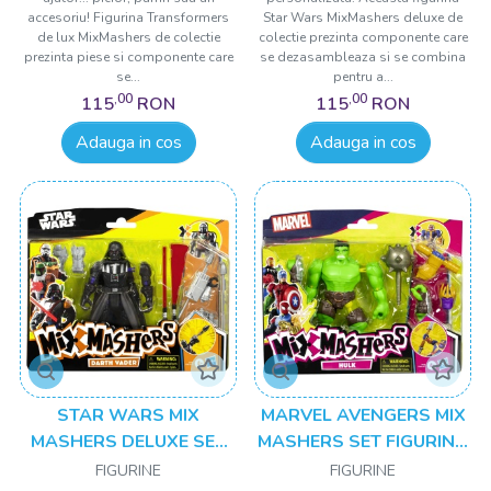
ACCESORII
accesoriu! Figurina Transformers
Star Wars MixMashers deluxe de
de lux MixMashers de colectie
colectie prezinta componente care
prezinta piese si componente care
se dezasambleaza si se combina
se...
pentru a...
,00
,00
115
RON
115
RON
Adauga in cos
Adauga in cos
STAR WARS MIX
MARVEL AVENGERS MIX
MASHERS DELUXE SET
MASHERS SET FIGURINA
FIGURINA DARTH VADER
HULK 12CM SI
FIGURINE
FIGURINE