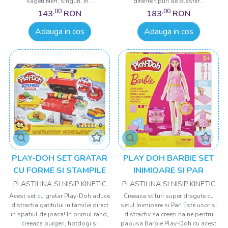
sageti Nerf, singuri, in...
diferite tipuri de blaster...
,00
,00
143
RON
183
RON
Adauga in cos
Adauga in cos
PLAY-DOH SET GRATAR
PLAY DOH BARBIE SET
CU FORME SI STAMPILE
INIMIOARE SI PAR
PLASTILINA SI NISIP KINETIC
PLASTILINA SI NISIP KINETIC
Acest set cu gratar Play-Doh aduce
Creeaza stiluri super dragute cu
distractia gatitului in familie direct
setul Inimioare si Par! Este usor si
in spatiul de joaca! In primul rand,
distractiv sa creezi haine pentru
creeaza burgeri, hotdogi si
papusa Barbie Play-Doh cu acest