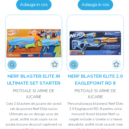
Adauga in cos
Adauga in cos
NERF BLASTER ELITE JR
NERF BLASTER ELITE 2.0
ULTIMATE SET STARTER
EAGLEPOINT RD 8
PISTOALE SI ARME DE
PISTOALE SI ARME DE
JUCARIE
JUCARIE
Cele 2 blastere de jucarie din acest
Personalizeaza blasterul Nerf Elite
set de pornire Nerf Elite Junior
2.0 Eaglepoint RD-8 pentru orice
Ultimate au un design usor de
misiune! Acest blaster Nerf cu
jucat, astfel incat copiii sa se
sageti include o luneta si o teava
poata bucura de jocul captivant cu
atasabile, astfel incat sa poti crea