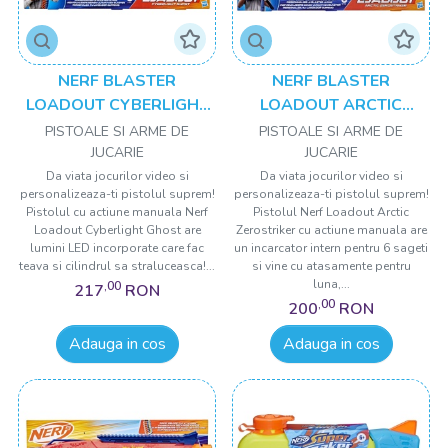
NERF BLASTER
NERF BLASTER
LOADOUT CYBERLIGHT
LOADOUT ARCTIC
GHOST
ZEROSTRIKER
PISTOALE SI ARME DE
PISTOALE SI ARME DE
JUCARIE
JUCARIE
Da viata jocurilor video si
Da viata jocurilor video si
personalizeaza-ti pistolul suprem!
personalizeaza-ti pistolul suprem!
Pistolul cu actiune manuala Nerf
Pistolul Nerf Loadout Arctic
Loadout Cyberlight Ghost are
Zerostriker cu actiune manuala are
lumini LED incorporate care fac
un incarcator intern pentru 6 sageti
teava si cilindrul sa straluceasca!...
si vine cu atasamente pentru
luna,...
,00
217
RON
,00
200
RON
Adauga in cos
Adauga in cos