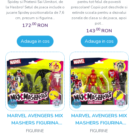
Spidey si Prietenii Sai Uimitori, de
pentru tot felul de povesti
la Hasbro! Setul de joaca include o
prescolare! Copiii pot deschide si
jucarie Spidey pozitionabila de 7,6
extinde scoala pentru a dezvalui
cm, precum si figurina...
zonele de clasa si de joaca, apoi
pot...
,00
172
RON
,00
143
RON
Adauga in cos
Adauga in cos
MARVEL AVENGERS MIX
MARVEL AVENGERS MIX
MASHERS FIGURINA
MASHERS FIGURINA
VENOM CU ACCESORII
IRON SPIDER CU
FIGURINE
FIGURINE