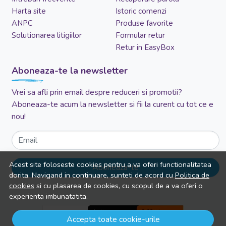
Harta site
Istoric comenzi
ANPC
Produse favorite
Solutionarea litigiilor
Formular retur
Retur in EasyBox
Aboneaza-te la newsletter
Vrei sa afli prin email despre reduceri si promotii?
Aboneaza-te acum la newsletter si fii la curent cu tot ce e
nou!
Email
Acest site foloseste cookies pentru a va oferi functionalitatea
Aboneaza-te
dorita. Navigand in continuare, sunteti de acord cu
Politica de
cookies
si cu plasarea de cookies, cu scopul de a va oferi o
experienta imbunatatita.
Accepta toate cookie-urile