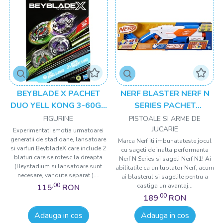
BEYBLADE X PACHET
NERF BLASTER NERF N
DUO YELL KONG 3-60GB
SERIES PACHET
SI HELM KNIGHT 5-80T
STRIKEBACK
FIGURINE
PISTOALE SI ARME DE
JUCARIE
Experimentati emotia urmatoarei
generatii de stadioane, lansatoare
Marca Nerf iti imbunatateste jocul
si varfuri BeybladeX care include 2
cu sageti de inalta performanta
blaturi care se rotesc la dreapta
Nerf N Series si sageti Nerf N1! Ai
(Beystadium si lansatoare sunt
abilitatile ca un luptator Nerf, acum
necesare, vandute separat )....
ai blasterul si sagetile pentru a
,00
castiga un avantaj...
115
RON
,00
189
RON
Adauga in cos
Adauga in cos