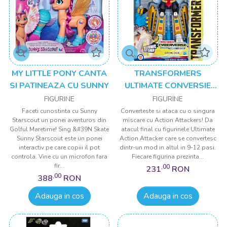
MY LITTLE PONY CANTA
TRANSFORMERS
SI PATINEAZA CU SUNNY
ULTIMATE CONVERSIE
RAPIDA ROBOT
FIGURINE
FIGURINE
GRIMLOCK
Faceti cunostinta cu Sunny
Converteste si ataca cu o singura
Starscout un ponei aventuros din
miscare cu Action Attackers! Da
Golful Maretime! Sing &#39N Skate
atacul final cu figurinele Ultimate
Sunny Starscout este un ponei
Action Attacker care se convertesc
interactiv pe care copiii il pot
dintr-un mod in altul in 9-12 pasi.
controla. Vine cu un microfon fara
Fiecare figurina prezinta...
fir...
,00
231
RON
,00
388
RON
Adauga in cos
Adauga in cos