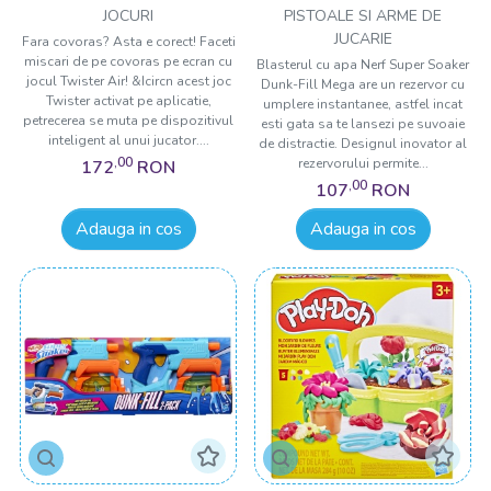
DUNK FILL
JOCURI
PISTOALE SI ARME DE
JUCARIE
Fara covoras? Asta e corect! Faceti
miscari de pe covoras pe ecran cu
Blasterul cu apa Nerf Super Soaker
jocul Twister Air! &Icircn acest joc
Dunk-Fill Mega are un rezervor cu
Twister activat pe aplicatie,
umplere instantanee, astfel incat
petrecerea se muta pe dispozitivul
esti gata sa te lansezi pe suvoaie
inteligent al unui jucator....
de distractie. Designul inovator al
,00
rezervorului permite...
172
RON
,00
107
RON
Adauga in cos
Adauga in cos