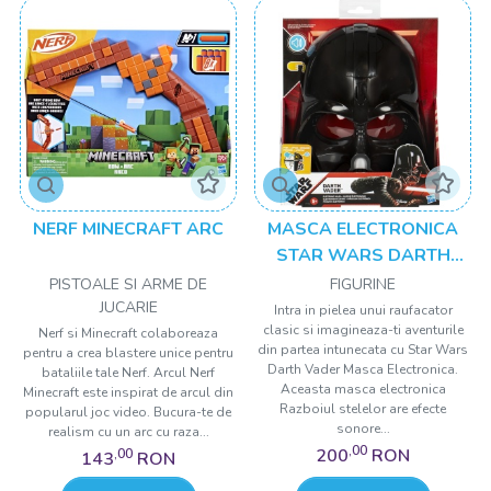
NERF MINECRAFT ARC
MASCA ELECTRONICA
STAR WARS DARTH
VADER
PISTOALE SI ARME DE
FIGURINE
JUCARIE
Intra in pielea unui raufacator
clasic si imagineaza-ti aventurile
Nerf si Minecraft colaboreaza
din partea intunecata cu Star Wars
pentru a crea blastere unice pentru
Darth Vader Masca Electronica.
bataliile tale Nerf. Arcul Nerf
Aceasta masca electronica
Minecraft este inspirat de arcul din
Razboiul stelelor are efecte
popularul joc video. Bucura-te de
sonore...
realism cu un arc cu raza...
,00
200
RON
,00
143
RON