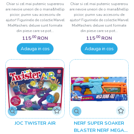
12CM
ACCESORII 12CM
Chiar si cel mai puternic supererou
Chiar si cel mai puternic supererou
are nevoie uneori de o mana&hellip
are nevoie uneori de o mana&hellip
picior, pumn sau accesoriu de
picior, pumn sau accesoriu de
ajutor! Figurinele de colectie Marvel
ajutor! Figurinele de colectie Marvel
MixMashers deluxe sunt formate
MixMashers deluxe sunt formate
din piese care se pot...
din piese care se pot...
,00
,00
115
RON
115
RON
Adauga in cos
Adauga in cos
JOC TWISTER AIR
NERF SUPER SOAKER
BLASTER NERF MEGA