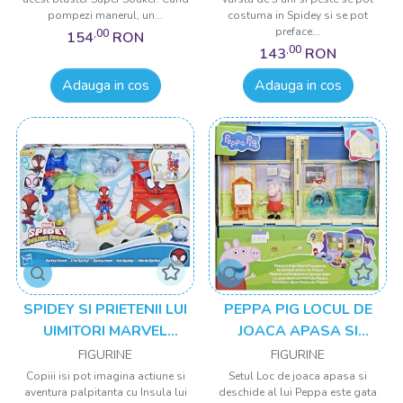
pompezi manerul, un...
costuma in Spidey si se pot
preface...
,00
154
RON
,00
143
RON
Adauga in cos
Adauga in cos
SPIDEY SI PRIETENII LUI
PEPPA PIG LOCUL DE
UIMITORI MARVEL
JOACA APASA SI
WATER WEBS INSULA
DESCHIDE AL LUI PEPPA
FIGURINE
FIGURINE
LUI SPIDEY
Copiii isi pot imagina actiune si
Setul Loc de joaca apasa si
aventura palpitanta cu Insula lui
deschide al lui Peppa este gata