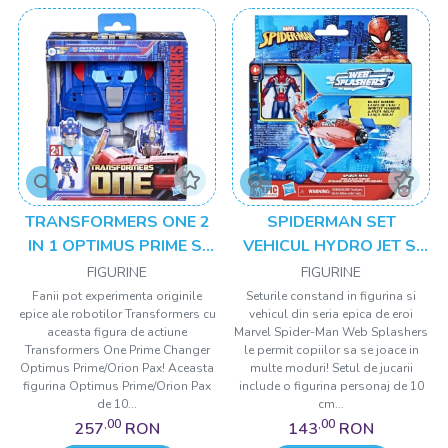
TRANSFORMERS ONE 2
SPIDERMAN SET
IN 1 OPTIMUS PRIME SI
VEHICUL HYDRO JET SI
MASCA
FIGURINA SPIDER MAN
FIGURINE
FIGURINE
10CM
Fanii pot experimenta originile
Seturile constand in figurina si
epice ale robotilor Transformers cu
vehicul din seria epica de eroi
aceasta figura de actiune
Marvel Spider-Man Web Splashers
Transformers One Prime Changer
le permit copiilor sa se joace in
Optimus Prime/Orion Pax! Aceasta
multe moduri! Setul de jucarii
figurina Optimus Prime/Orion Pax
include o figurina personaj de 10
de 10...
cm...
,00
,00
257
RON
143
RON