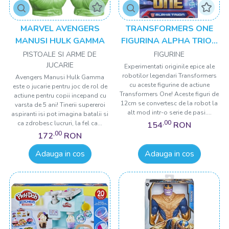
MARVEL AVENGERS
TRANSFORMERS ONE
MANUSI HULK GAMMA
FIGURINA ALPHA TRION
12CM
PISTOALE SI ARME DE
FIGURINE
JUCARIE
Experimentati originile epice ale
robotilor legendari Transformers
Avengers Manusi Hulk Gamma
cu aceste figurine de actiune
este o jucarie pentru joc de rol de
Transformers One! Aceste figuri de
actiune pentru copii incepand cu
12cm se convertesc de la robot la
varsta de 5 ani! Tinerii supereroi
alt mod intr-o serie de pasi....
aspiranti isi pot imagina batalii si
,00
ca zdrobesc lucruri, la fel ca...
154
RON
,00
172
RON
Adauga in cos
Adauga in cos