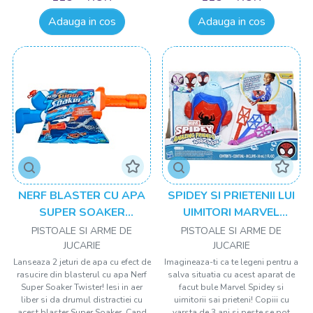
Adauga in cos
Adauga in cos
NERF BLASTER CU APA
SPIDEY SI PRIETENII LUI
SUPER SOAKER
UIMITORI MARVEL
TWISTER
WATER WEBS
PISTOALE SI ARME DE
PISTOALE SI ARME DE
LANSATOR BULE DE
JUCARIE
JUCARIE
SAPUN
Lanseaza 2 jeturi de apa cu efect de
Imagineaza-ti ca te legeni pentru a
rasucire din blasterul cu apa Nerf
salva situatia cu acest aparat de
Super Soaker Twister! Iesi in aer
facut bule Marvel Spidey si
liber si da drumul distractiei cu
uimitorii sai prieteni! Copiii cu
acest blaster Super Soaker. Cand
varsta de 3 ani si peste se pot