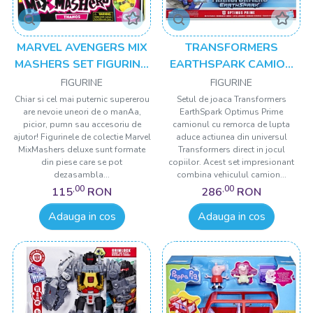
MARVEL AVENGERS MIX
TRANSFORMERS
MASHERS SET FIGURINA
EARTHSPARK CAMION
THANOS 12CM SI
CU REMORCA DE LUPTA
FIGURINE
FIGURINE
ACCESORII
OPTIMUS PRIME
Chiar si cel mai puternic supererou
Setul de joaca Transformers
are nevoie uneori de o manAa,
EarthSpark Optimus Prime
picior, pumn sau accesoriu de
camionul cu remorca de lupta
ajutor! Figurinele de colectie Marvel
aduce actiunea din universul
MixMashers deluxe sunt formate
Transformers direct in jocul
din piese care se pot
copiilor. Acest set impresionant
dezasambla...
combina vehiculul camion...
,00
,00
115
RON
286
RON
Adauga in cos
Adauga in cos