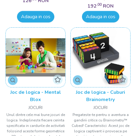
126
RON
,00
192
RON
Adauga in cos
Adauga in cos
Joc de logica - Mental
Joc de logica - Cuburi
Blox
Brainometry
JOCURI
JOCURI
Unul dintre cele mai bune jocuri de
Pregateste-te pentru o aventura a
logica. Indeplineste fiecare cerinta
gandirii critice cu Brainometry™
specificata in cardurile de activitati
Cubed! Caracteristici: Acest joc de
folosind aceste forme geometrice
logica captivant ii provoaca pe