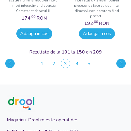
scaderi, chiar si asocieri intr-un
intervalul 0 - 9 asamblarea
mod interactiv si distractiv.
pieselor se face cu usurinta,
Caracteristici: setul ii...
dimensiunea acestora fiind
perfect...
,00
174
RON
,00
192
RON
Adauga in cos
Adauga in cos
Rezultate de la
101
la
150
din
209
1
2
3
4
5
Magazinul Drool.ro este operat de: