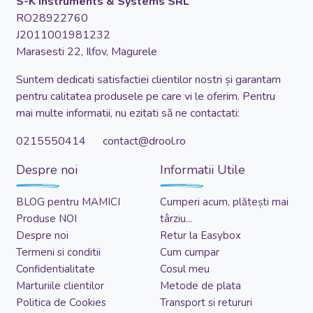
S-K Instruments & Systems SRL
RO28922760
J2011001981232
Marasesti 22, Ilfov, Magurele
Suntem dedicati satisfactiei clientilor nostri și garantam
pentru calitatea produsele pe care vi le oferim. Pentru
mai multe informatii, nu ezitati să ne contactati:
0215550414 contact@drool.ro
Despre noi
Informatii Utile
BLOG pentru MAMICI
Cumperi acum, plătești mai
Produse NOI
târziu...
Despre noi
Retur la Easybox
Termeni si conditii
Cum cumpar
Confidentialitate
Cosul meu
Marturiile clientilor
Metode de plata
Politica de Cookies
Transport si retururi