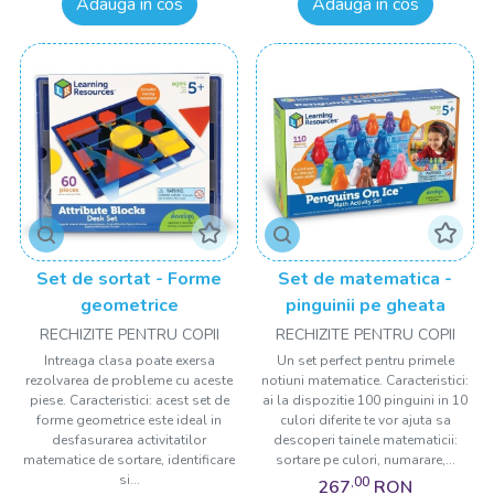
Adauga in cos
Adauga in cos
Set de sortat - Forme
Set de matematica -
geometrice
pinguinii pe gheata
RECHIZITE PENTRU COPII
RECHIZITE PENTRU COPII
Intreaga clasa poate exersa
Un set perfect pentru primele
rezolvarea de probleme cu aceste
notiuni matematice. Caracteristici:
piese. Caracteristici: acest set de
ai la dispozitie 100 pinguini in 10
forme geometrice este ideal in
culori diferite te vor ajuta sa
desfasurarea activitatilor
descoperi tainele matematicii:
matematice de sortare, identificare
sortare pe culori, numarare,...
si...
,00
267
RON