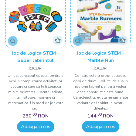
Joc de logica STEM -
Joc de logica STEM -
Super labirintul
Marble Run
JOCURI
JOCURI
Un set conceput special pentru a
Construieste-ti propriul traseu
veni in completarea activitatilor
apoi da drumul bilutei de sus in
scolare si care sa le trezeasca
jos prin labrint pentru a vedea
micutilor interesul pentru stiinta,
daca constructia este buna.
tehnologie, inginerie si
Caracteristici: exista nenumarate
matematica. Un mod de joc este
variante de labirinturi pentru
cel...
diferite...
,00
,00
290
RON
144
RON
Adauga in cos
Adauga in cos