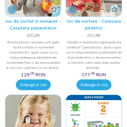
Joc de sortat si numarat -
Joc de sortare - Comoara
Casutele pasarelelor
piratilor
JOCURI
JOCURI
Aceste pasari colorate sunt gata
Haideti in aventurile captivante ale
sa fie sortate si numarate!
piratilor! Caracteristici: ajuta copiii
Caracteristici: ajuta copiii sa isi
sa isi imbunatateasca abilitatile de
imbunatateasca abilitatile de
motricitate fina si de recunoastere
motricitate fina si de recunoastere
a culorilor setul este ideal pentru
a culorilor copilasii se vor distra...
activitati...
,00
,00
129
RON
177
RON
Adauga in cos
Adauga in cos