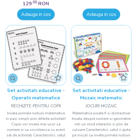
,00
129
RON
Adauga in cos
Adauga in cos
Set activitati educative -
Set activitati educative -
Operatii matematice
Mozaic matematic
RECHIZITE PENTRU COPII
JOCURI MOZAIC
Invata primele notiuni matematice
Matematica poate fi si distractiva!
in pasi simpli prin diferite activitati!
Invata despre numere si geometrie
Copiii vor invata mai usor sa
intr-un mod interactiv si plin de
numere si sa socoteasca cu acest
culoare Caracteristici: setul ii ajuta
set de activitati Caracteristici: setul
pe micuti sa invete primele notiuni