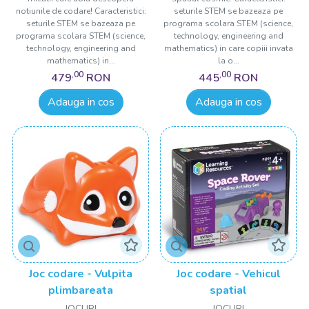
notiunile de codare! Caracteristici:
seturile STEM se bazeaza pe
seturile STEM se bazeaza pe
programa scolara STEM (science,
programa scolara STEM (science,
technology, engineering and
technology, engineering and
mathematics) in care copiii invata
mathematics) in...
la o...
,00
,00
479
RON
445
RON
Adauga in cos
Adauga in cos
Joc codare - Vulpita
Joc codare - Vehicul
plimbareata
spatial
JOCURI
JOCURI