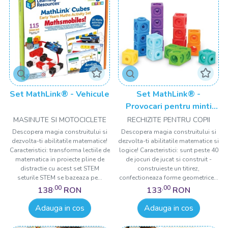
Set MathLink® - Vehicule
Set MathLink® -
Provocari pentru minti
geniale
MASINUTE SI MOTOCICLETE
RECHIZITE PENTRU COPII
Descopera magia construitului si
Descopera magia construitului si
dezvolta-ti abilitatile matematice!
dezvolta-ti abilitatile matematice si
Caracteristici: transforma lectiile de
logice! Caracteristici: sunt peste 40
matematica in proiecte pline de
de jocuri de jucat si construit -
distractie cu acest set STEM
construieste un titirez,
seturile STEM se bazeaza pe...
confectioneaza forme geometrice...
,00
,00
138
RON
133
RON
Adauga in cos
Adauga in cos