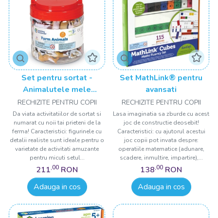
Set pentru sortat -
Set MathLink® pentru
Animalutele mele
avansati
preferate
RECHIZITE PENTRU COPII
RECHIZITE PENTRU COPII
Da viata activitatiilor de sortat si
Lasa imaginatia sa zburde cu acest
numarat cu noii tai prieteni de la
joc de constructie deosebit!
ferma! Caracteristici: figurinele cu
Caracteristici: cu ajutorul acestui
detalii realiste sunt ideale pentru o
joc copii pot invata despre:
varietate de activitati amuzante
operatiile matematice (adunare,
pentru micuti setul...
scadere, inmultire, impartire),...
,00
,00
211
RON
138
RON
Adauga in cos
Adauga in cos