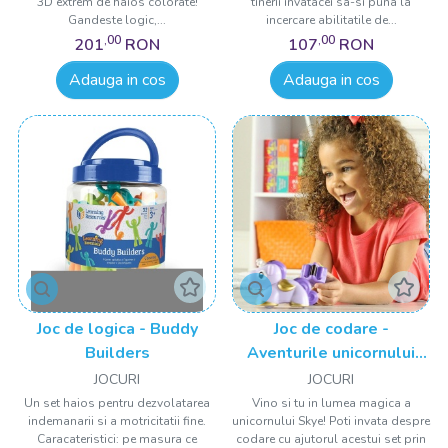
3D extrem de haios colorate!
tinerii invatacei sa-si puna la
Gandeste logic,...
incercare abilitatile de...
,00
,00
201
RON
107
RON
Adauga in cos
Adauga in cos
Joc de logica - Buddy
Joc de codare -
Builders
Aventurile unicornului
Skye
JOCURI
JOCURI
Un set haios pentru dezvolatarea
Vino si tu in lumea magica a
indemanarii si a motricitatii fine.
unicornului Skye! Poti invata despre
Caracateristici: pe masura ce
codare cu ajutorul acestui set prin