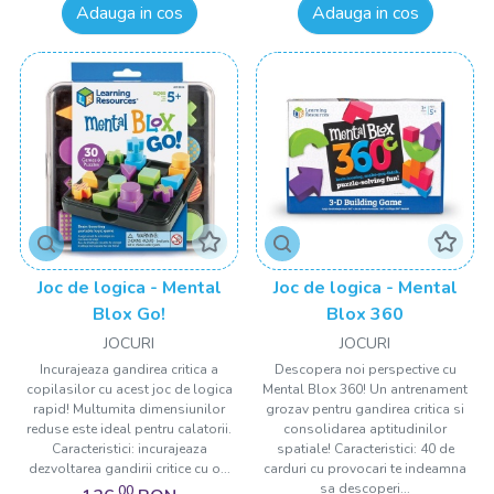
Adauga in cos
Adauga in cos
Joc de logica - Mental
Joc de logica - Mental
Blox Go!
Blox 360
JOCURI
JOCURI
Incurajeaza gandirea critica a
Descopera noi perspective cu
copilasilor cu acest joc de logica
Mental Blox 360! Un antrenament
rapid! Multumita dimensiunilor
grozav pentru gandirea critica si
reduse este ideal pentru calatorii.
consolidarea aptitudinilor
Caracteristici: incurajeaza
spatiale! Caracteristici: 40 de
dezvoltarea gandirii critice cu o...
carduri cu provocari te indeamna
sa descoperi...
,00