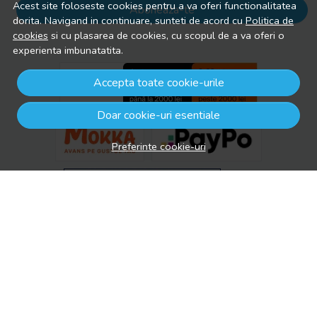
Acest site foloseste cookies pentru a va oferi functionalitatea
Aboneaza-te
dorita. Navigand in continuare, sunteti de acord cu
Politica de
cookies
si cu plasarea de cookies, cu scopul de a va oferi o
experienta imbunatatita.
Accepta toate cookie-urile
Doar cookie-uri esentiale
Preferinte cookie-uri