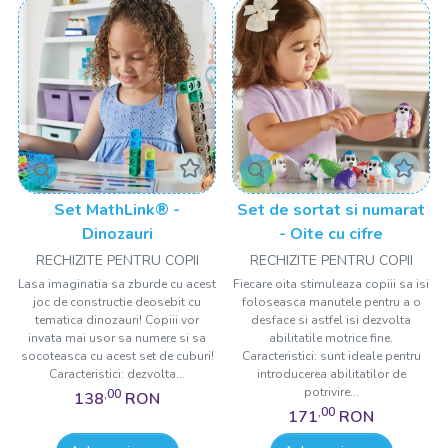
Set MathLink® -
Set de sortat si numarat
Dinozauri
- Oite cu cifre
RECHIZITE PENTRU COPII
RECHIZITE PENTRU COPII
Lasa imaginatia sa zburde cu acest
Fiecare oita stimuleaza copiii sa isi
joc de constructie deosebit cu
foloseasca manutele pentru a o
tematica dinozauri! Copiii vor
desface si astfel isi dezvolta
invata mai usor sa numere si sa
abilitatile motrice fine.
socoteasca cu acest set de cuburi!
Caracteristici: sunt ideale pentru
Caracteristici: dezvolta...
introducerea abilitatilor de
potrivire...
,00
138
RON
,00
171
RON