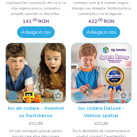
copilasii fac constructii din ce in ce
comenzi cum ar fi inainte, inapoi,
mai ingenioase cu simpaticii
stanga sau dreapta. Simbolurile si
omuleti colorati isi dezvolta...
comenzile o sa le regasiti...
,00
,00
141
RON
422
RON
Adauga in cos
Adauga in cos
Joc de codare - Aventuri
Joc codare Deluxe -
cu Switcheroo
Vehicul spatial
JOCURI
JOCURI
Un set conceput special pentru
Du-ti abilitatile de codare pana in
micutii care abia descopera
spatiul cosmic! Caracteristici: