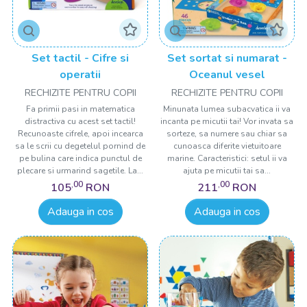
Set tactil - Cifre si
Set sortat si numarat -
operatii
Oceanul vesel
RECHIZITE PENTRU COPII
RECHIZITE PENTRU COPII
Fa primii pasi in matematica
Minunata lumea subacvatica ii va
distractiva cu acest set tactil!
incanta pe micutii tai! Vor invata sa
Recunoaste cifrele, apoi incearca
sorteze, sa numere sau chiar sa
sa le scrii cu degetelul pornind de
cunoasca diferite vietuitoare
pe bulina care indica punctul de
marine. Caracteristici: setul ii va
plecare si urmarind sagetile. La...
ajuta pe micutii tai sa...
,00
,00
105
RON
211
RON
Adauga in cos
Adauga in cos