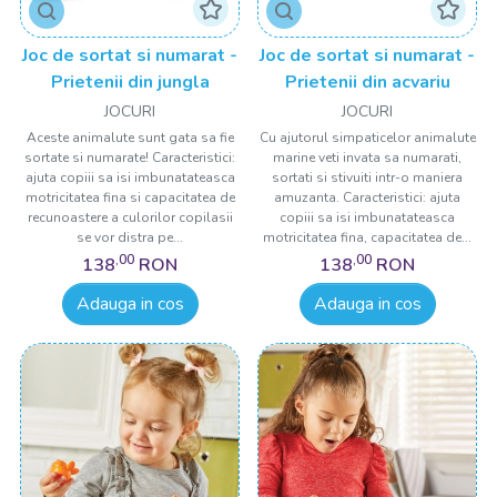
Joc de sortat si numarat -
Joc de sortat si numarat -
Prietenii din jungla
Prietenii din acvariu
JOCURI
JOCURI
Aceste animalute sunt gata sa fie
Cu ajutorul simpaticelor animalute
sortate si numarate! Caracteristici:
marine veti invata sa numarati,
ajuta copiii sa isi imbunatateasca
sortati si stivuiti intr-o maniera
motricitatea fina si capacitatea de
amuzanta. Caracteristici: ajuta
recunoastere a culorilor copilasii
copiii sa isi imbunatateasca
se vor distra pe...
motricitatea fina, capacitatea de...
,00
,00
138
RON
138
RON
Adauga in cos
Adauga in cos