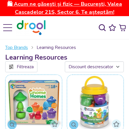
🛍️ Acum ne găsești și fizic — București, Valea
Cascadelor 21S, Sector 6. Te așteptăm!
Top Brands
Learning Resources
Learning Resources
Filtreaza