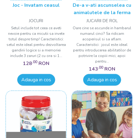
Joc - Invatam ceasul
De-a v-ati ascunselea cu
animalutele de la ferma
JOCURI
JUCARII DE ROL
Setul include tot ceea ce aveti
Oare cine se ascunde in hambarul
nevoie pentru ca micutii sa invete
numarul cinci? Sa ridicam
totul despre timp! Caracteristici:
acoperisul si sa aflam.
setul este ideal pentru dezvoltarea
Caracteristici : jocul este ideal
gandirii logice si a memoriei
pentru introducerea abilitatilor de
include 3 zaruri (2 cu ora si 1...
potrivire la copiii mici, apoi
pentru...
,00
128
RON
,00
143
RON
Adauga in cos
Adauga in cos