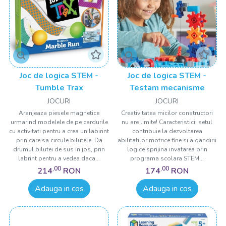
Joc de logica STEM -
Joc de logica STEM -
Tumble Trax
Testam mecanisme
JOCURI
JOCURI
Aranjeaza piesele magnetice
Creativitatea micilor constructori
urmarind modelele de pe cardurile
nu are limite! Caracteristici: setul
cu activitati pentru a crea un labirint
contribuie la dezvoltarea
prin care sa circule bilutele. Da
abilitatilor motrice fine si a gandirii
drumul bilutei de sus in jos, prin
logice sprijina invatarea prin
labrint pentru a vedea daca...
programa scolara STEM...
,00
,00
214
RON
174
RON
Adauga in cos
Adauga in cos