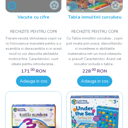
Vacute cu cifre
Tabla inmultirii curcubeu
RECHIZITE PENTRU COPII
RECHIZITE PENTRU COPII
Fiecare vacuta stimuleaza copiii sa
Cu Tabla inmultirii curcubeu , copiii
isi foloseasca manutele pentru a o
pot invata prin joaca, dezvoltandu-
asambla si dezasambla si in acest
si increderea in abilitatile
mod isi vor dezvolta abilitatile
matematice intr-un mod interactiv
motrice fine. Caracteristici: sunt
si placut! Caracteristici: Acest set
ideale pentru introducerea...
inovator include o tabla...
,00
,00
171
RON
228
RON
Adauga in cos
Adauga in cos