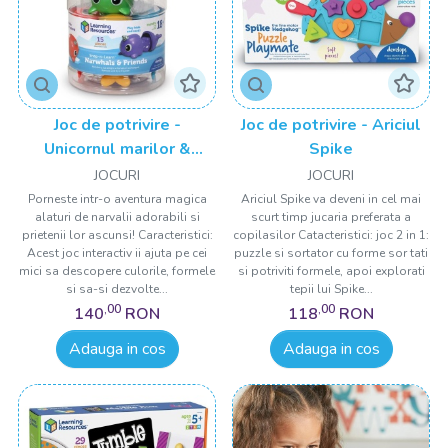
Joc de potrivire -
Joc de potrivire - Ariciul
Unicornul marilor &
Spike
prietenii
JOCURI
JOCURI
Porneste intr-o aventura magica
Ariciul Spike va deveni in cel mai
alaturi de narvalii adorabili si
scurt timp jucaria preferata a
prietenii lor ascunsi! Caracteristici:
copilasilor Catacteristici: joc 2 in 1:
Acest joc interactiv ii ajuta pe cei
puzzle si sortator cu forme sor tati
mici sa descopere culorile, formele
si potriviti formele, apoi explorati
si sa-si dezvolte...
tepii lui Spike...
,00
,00
140
RON
118
RON
Adauga in cos
Adauga in cos