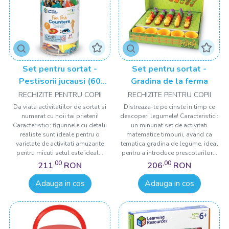
Set pentru sortat -
Set pentru sortat -
Pestisorii jucausi (60
Gradina de la ferma
piese)
RECHIZITE PENTRU COPII
RECHIZITE PENTRU COPII
Da viata activitatiilor de sortat si
Distreaza-te pe cinste in timp ce
numarat cu noii tai prieteni!
descoperi legumele! Caracteristici:
Caracteristici: figurinele cu detalii
un minunat set de activitati
realiste sunt ideale pentru o
matematice timpurii, avand ca
varietate de activitati amuzante
tematica gradina de legume, ideal
pentru micuti setul este ideal...
pentru a introduce prescolarilor...
,00
,00
211
RON
206
RON
Adauga in cos
Adauga in cos