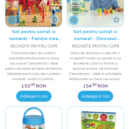
Set pentru sortat si
Set pentru sortat si
numarat - Familia mea
numarat - Dinozauri
(72 piese)
jucausi (72 piese)
RECHIZITE PENTRU COPII
RECHIZITE PENTRU COPII
Foloseste setul de sortat in
Oare cati dinozauri incap intr-o
activitatile desfasurate la clasa
incapere? Invata sa numeri si sa
sau acasa! Caracteristici: ideal
dosebesti culori si forme cu
pentru discutiile pe teme de familie,
ajutorul acestui set minunat!
identitate personala dar si pentru
Caracteristici : ideal in activitatile
numarat, sortat si potrivit...
desfasurate la clasa sau acasa...
,00
,00
153
RON
154
RON
Adauga in cos
Adauga in cos