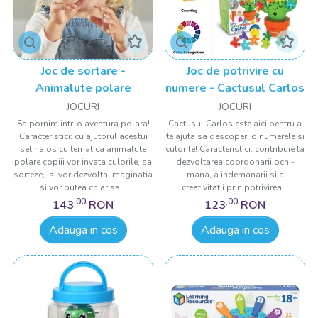
Joc de sortare -
Joc de potrivire cu
Animalute polare
numere - Cactusul Carlos
JOCURI
JOCURI
Sa pornim intr-o aventura polara!
Cactusul Carlos este aici pentru a
Caracteristici: cu ajutorul acestui
te ajuta sa descoperi o numerele si
set haios cu tematica animalute
culorile! Caracteristici: contribuie la
polare copiii vor invata culorile, sa
dezvoltarea coordonarii ochi-
sorteze, isi vor dezvolta imaginatia
mana, a indemanarii si a
si vor putea chiar sa...
creativitatii prin potrivirea...
,00
,00
143
RON
123
RON
Adauga in cos
Adauga in cos