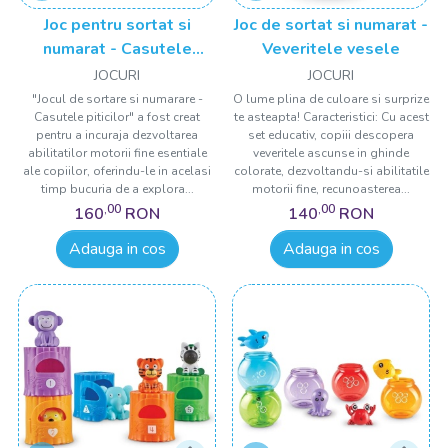
Joc pentru sortat si
Joc de sortat si numarat -
numarat - Casutele
Veveritele vesele
piticilor
JOCURI
JOCURI
"Jocul de sortare si numarare -
O lume plina de culoare si surprize
Casutele piticilor" a fost creat
te asteapta! Caracteristici: Cu acest
pentru a incuraja dezvoltarea
set educativ, copiii descopera
abilitatilor motorii fine esentiale
veveritele ascunse in ghinde
ale copiilor, oferindu-le in acelasi
colorate, dezvoltandu-si abilitatile
timp bucuria de a explora...
motorii fine, recunoasterea...
,00
,00
160
RON
140
RON
Adauga in cos
Adauga in cos