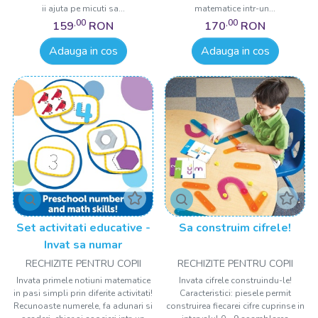
ii ajuta pe micuti sa...
matematice intr-un...
,00
,00
159
RON
170
RON
Adauga in cos
Adauga in cos
Set activitati educative -
Sa construim cifrele!
Invat sa numar
RECHIZITE PENTRU COPII
RECHIZITE PENTRU COPII
Invata primele notiuni matematice
Invata cifrele construindu-le!
in pasi simpli prin diferite activitati!
Caracteristici: piesele permit
Recunoaste numerele, fa adunari si
construirea fiecarei cifre cuprinse in