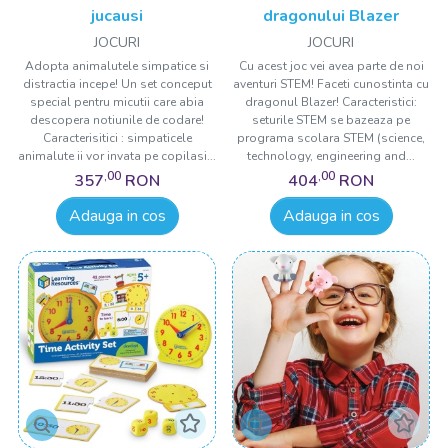
jucausi
dragonului Blazer
JOCURI
JOCURI
Adopta animalutele simpatice si
Cu acest joc vei avea parte de noi
distractia incepe! Un set conceput
aventuri STEM! Faceti cunostinta cu
special pentru micutii care abia
dragonul Blazer! Caracteristici:
descopera notiunile de codare!
seturile STEM se bazeaza pe
Caracterisitici : simpaticele
programa scolara STEM (science,
animalute ii vor invata pe copilasi...
technology, engineering and...
,00
,00
357
RON
404
RON
Adauga in cos
Adauga in cos