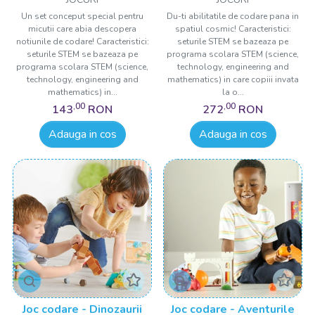
Un set conceput special pentru
Du-ti abilitatile de codare pana in
micutii care abia descopera
spatiul cosmic! Caracteristici:
notiunile de codare! Caracteristici:
seturile STEM se bazeaza pe
seturile STEM se bazeaza pe
programa scolara STEM (science,
programa scolara STEM (science,
technology, engineering and
technology, engineering and
mathematics) in care copiii invata
mathematics) in...
la o...
,00
,00
143
RON
272
RON
Adauga in cos
Adauga in cos
Joc codare - Dinozaurii
Joc codare - Aventurile