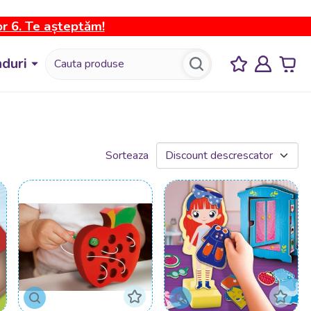
or 6. Te așteptăm!
duri
Sorteaza