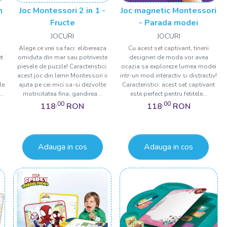
n
Joc Montessori 2 in 1 -
Joc magnetic Montessori
Fructe
- Parada modei
JOCURI
JOCURI
Alege ce vrei sa faci: elibereaza
Cu acest set captivant, tinerii
et
omiduta din mar sau potriveste
designeri de moda vor avea
piesele de puzzle! Caracteristici:
ocazia sa exploreze lumea modei
acest joc din lemn Montessori ii
intr-un mod interactiv si distractiv!
le
ajuta pe cei mici sa-si dezvolte
Caracteristici: acest set captivant
..
motricitatea fina, gandirea...
este perfect pentru fetitele...
,00
,00
118
RON
118
RON
Adauga in cos
Adauga in cos