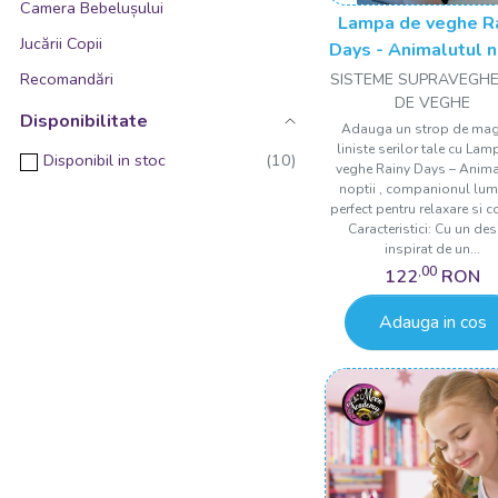
Camera Bebelușului
Lampa de veghe R
Jucării Copii
Days - Animalutul n
Recomandări
SISTEME SUPRAVEGHE
DE VEGHE
Disponibilitate
Adauga un strop de magi
liniste serilor tale cu La
Disponibil in stoc
veghe Rainy Days – Anima
noptii , companionul lu
perfect pentru relaxare si c
Caracteristici: Cu un de
inspirat de un...
,00
122
RON
Adauga in cos