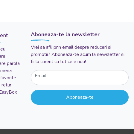
Aboneaza-te la newsletter
ient
Vrei sa afli prin email despre reduceri si
meu
promotii? Aboneaza-te acum la newsletter si
are
fii la curent cu tot ce e nou!
re parola
comenzi
Email
favorite
 retur
 EasyBox
Aboneaza-te