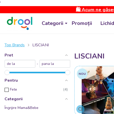
'
🛍️ Acum ne găseș
Categorii
Promoții
Lichi
Top Brands
LISCIANI
LISCIANI
Pret
-
NOU
Pentru
Fete
Categorii
Îngrijire Mama&Bebe