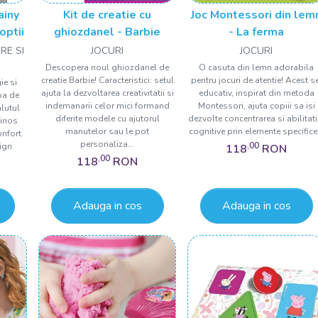
ainy
Kit de creatie cu
Joc Montessori din lem
optii
ghiozdanel - Barbie
- La ferma
RE SI
JOCURI
JOCURI
Descopera noul ghiozdanel de
O casuta din lemn adorabila
creatie Barbie! Caracteristici: setul
pentru jocuri de atentie! Acest s
e si
ajuta la dezvoltarea creativitatii si
educativ, inspirat din metoda
mpa de
indemanarii celor mici formand
Montessori, ajuta copiii sa isi
lutul
diferite modele cu ajutorul
dezvolte concentrarea si abilitati
minos
manutelor sau le pot
cognitive prin elemente specifice.
onfort.
personaliza...
,00
sign
118
RON
,00
118
RON
Adauga in cos
Adauga in cos