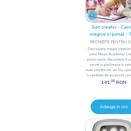
Set creativ - Cari
magice si jurnal -
Moon Academy
RECHIZITE PENTRU C
Descopera magia creativita
setul Moon Academy! Cr
pixuri unice, decoreaza-ti j
secret si pastreaza-ti cel
mari secrete intr-un loc spe
o varietate de accesorii colo
,00
141
RON
Adauga in cos