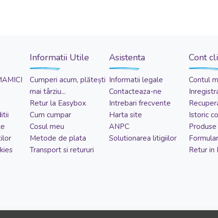
Informatii Utile
Asistenta
Cont cl
MAMICI
Cumperi acum, plătești
Informatii legale
Contul 
mai târziu...
Contacteaza-ne
Inregistr
Retur la Easybox
Intrebari frecvente
Recupera
tii
Cum cumpar
Harta site
Istoric 
te
Cosul meu
ANPC
Produse 
ilor
Metode de plata
Solutionarea litigiilor
Formular
kies
Transport si retururi
Retur in