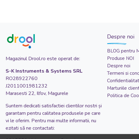
Despre noi
BLOG pentru 
Magazinul Drool.ro este operat de:
Produse NOI
Despre noi
S-K Instruments & Systems SRL
Termeni si condi
RO28922760
Confidentialita
J2011001981232
Marturiile client
Marasesti 22, Ilfov, Magurele
Politica de Coo
Suntem dedicati satisfactiei clientilor nostri și
garantam pentru calitatea produsele pe care
vi le oferim. Pentru mai multe informatii, nu
ezitati să ne contactati: