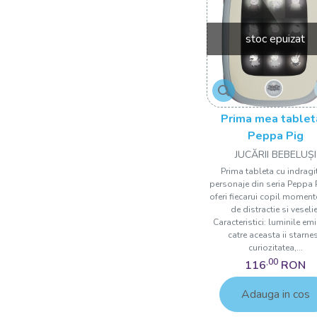
stoc epuizat
Prima mea tablet
Peppa Pig
JUCĂRII BEBELUȘI
Prima tableta cu indragi
personaje din seria Peppa 
oferi fiecarui copil moment
de distractie si veselie
Caracteristici: luminile em
catre aceasta ii starne
curiozitatea,...
,00
116
RON
Adauga in cos