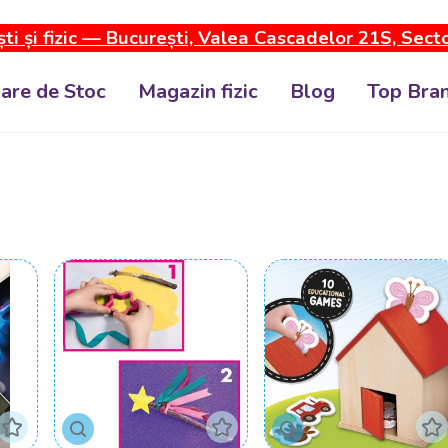
ti și fizic — București, Valea Cascadelor 21S, Sect
dare de Stoc
Magazin fizic
Blog
Top Bran