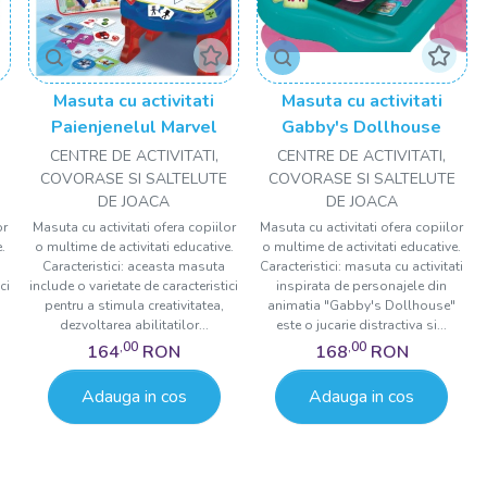
Masuta cu activitati
Masuta cu activitati
Paienjenelul Marvel
Gabby's Dollhouse
CENTRE DE ACTIVITATI,
CENTRE DE ACTIVITATI,
COVORASE SI SALTELUTE
COVORASE SI SALTELUTE
DE JOACA
DE JOACA
or
Masuta cu activitati ofera copiilor
Masuta cu activitati ofera copiilor
.
o multime de activitati educative.
o multime de activitati educative.
Caracteristici: aceasta masuta
Caracteristici: masuta cu activitati
ci
include o varietate de caracteristici
inspirata de personajele din
pentru a stimula creativitatea,
animatia "Gabby's Dollhouse"
dezvoltarea abilitatilor...
este o jucarie distractiva si...
,00
,00
164
RON
168
RON
Adauga in cos
Adauga in cos