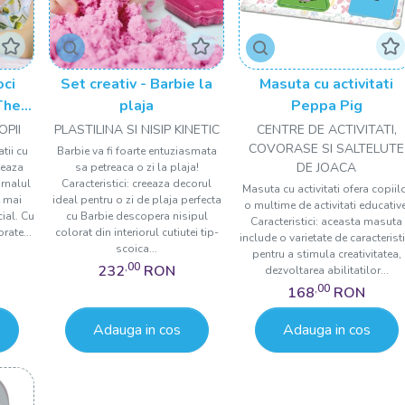
oci
Set creativ - Barbie la
Masuta cu activitati
 The
plaja
Peppa Pig
OPII
PLASTILINA SI NISIP KINETIC
CENTRE DE ACTIVITATI,
COVORASE SI SALTELUTE
tii cu
Barbie va fi foarte entuziasmata
DE JOACA
eeaza
sa petreaca o zi la plaja!
urnalul
Caracteristici: creeaza decorul
Masuta cu activitati ofera copiil
e mai
ideal pentru o zi de plaja perfecta
o multime de activitati educative
cial. Cu
cu Barbie descopera nisipul
Caracteristici: aceasta masuta
rate...
colorat din interiorul cutiutei tip-
include o varietate de caracteristi
scoica...
pentru a stimula creativitatea,
,00
232
RON
dezvoltarea abilitatilor...
,00
168
RON
Adauga in cos
Adauga in cos