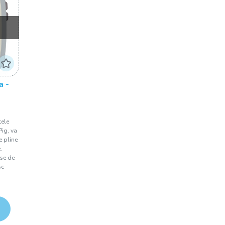
a -
tele
Pig, va
e pline
.
ise de
sc