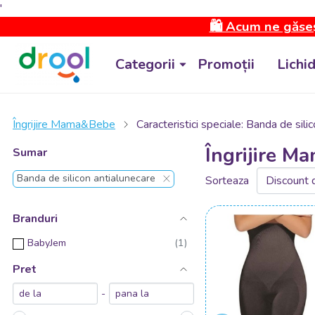
'
🛍️ Acum ne găseș
Categorii
Promoții
Lichi
Îngrijire Mama&Bebe
Caracteristici speciale: Banda de sili
Îngrijire Ma
Sumar
Banda de silicon antialunecare
Sorteaza
Branduri
BabyJem
Pret
-