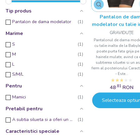
Tip produs
Pantalon de da
Pantalon de dama modelator
modelator cu talie i
BabyJem
GRAVIDUȚE
Marime
Pantalonul de dama mode
S
cu talie inalta de la Baby
poate purta fata grija pe
M
hainele mulate, avind ca 
subtierea siluetei si un a
L
ferm al posteriorului Caracte
S/M/L
- Este...
Pentru
,81
48
RON
Mamici
Selecteaza optiun
Pretabil pentru
A subtia silueta si a oferi un aspect ferm al posteriorului
Caracteristici speciale