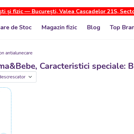
ti și fizic — București, Valea Cascadelor 21S, Sect
dare de Stoc
Magazin fizic
Blog
Top Bran
con antialunecare
ma&Bebe, Caracteristici speciale: 