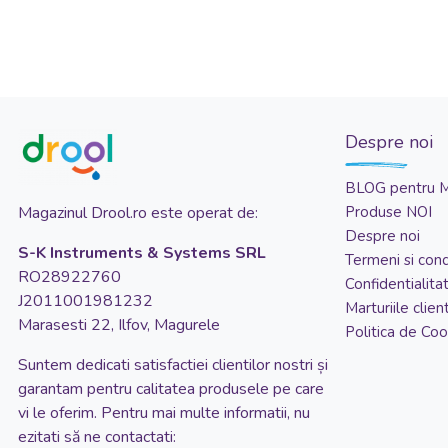
Cu vibratii
Design cu doua fete
Dubla deschidere la ambele cupe
Durabil
Efect Push-Up
Despre noi
Elastic
BLOG pentru 
Ergonomic
Magazinul Drool.ro este operat de:
Produse NOI
Fara mercur
Despre noi
S-K Instruments & Systems SRL
Termeni si condi
Flexibil
RO28922760
Confidentialita
Forma anatomica
J2011001981232
Marturiile client
Marasesti 22, Ilfov, Magurele
Hipoalergenic
Politica de Coo
Impermeabil
Suntem dedicati satisfactiei clientilor nostri și
garantam pentru calitatea produsele pe care
Inel de prindere
vi le oferim. Pentru mai multe informatii, nu
Maner ergonomic
ezitati să ne contactati: