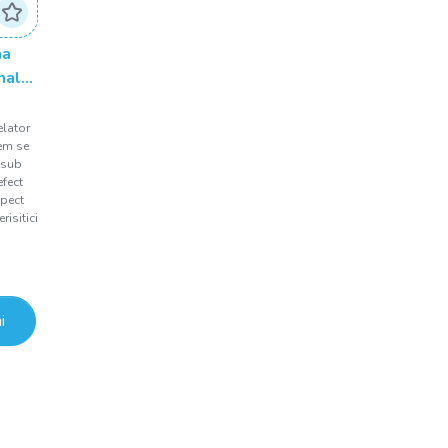
ma
nalta
lator
Jem se
 sub
efect
spect
risitici
i