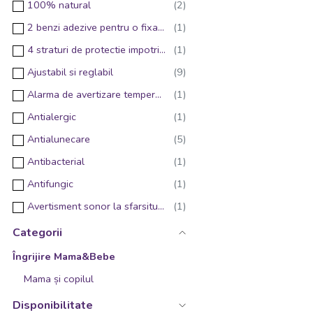
100% natural
2 benzi adezive pentru o fixare super buna
4 straturi de protectie impotriva scurgerilor
Ajustabil si reglabil
Alarma de avertizare temperatura inalta
Antialergic
Antialunecare
Antibacterial
Antifungic
Avertisment sonor la sfarsitul masurarii
Banda de compresie sub bust
Categorii
Banda de silicon antialunecare
Îngrijire Mama&Bebe
Benzi corectoare pozitie la spate
Mama și copilul
Compact
Disponibilitate