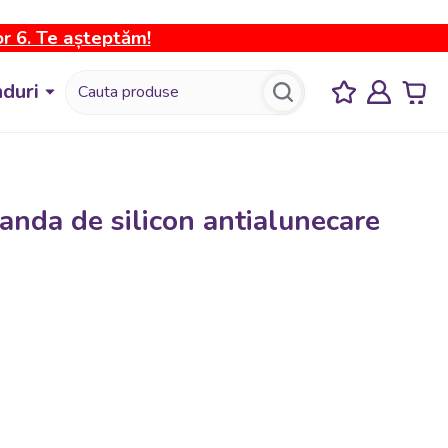
or 6. Te așteptăm!
duri
Banda de silicon antialunecare