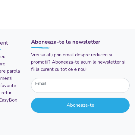
Aboneaza-te la newsletter
ient
Vrei sa afli prin email despre reduceri si
meu
promotii? Aboneaza-te acum la newsletter si
are
fii la curent cu tot ce e nou!
re parola
comenzi
Email
favorite
 retur
 EasyBox
Aboneaza-te