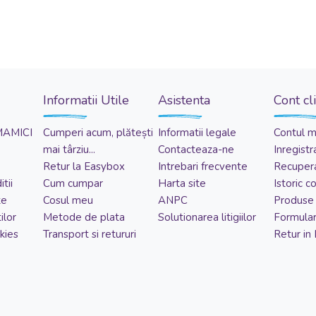
Informatii Utile
Asistenta
Cont cl
MAMICI
Cumperi acum, plătești
Informatii legale
Contul 
mai târziu...
Contacteaza-ne
Inregistr
Retur la Easybox
Intrebari frecvente
Recupera
tii
Cum cumpar
Harta site
Istoric 
te
Cosul meu
ANPC
Produse 
ilor
Metode de plata
Solutionarea litigiilor
Formular
kies
Transport si retururi
Retur in