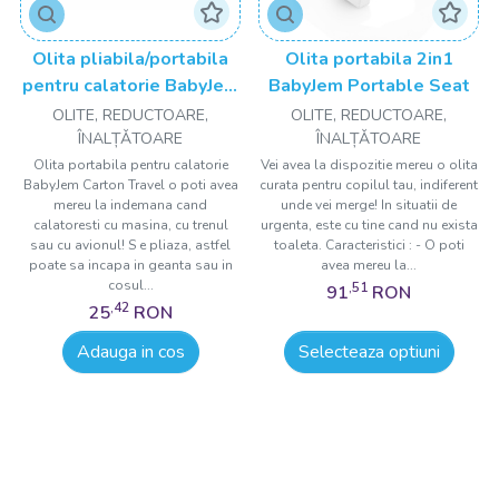
Olita pliabila/portabila
Olita portabila 2in1
pentru calatorie BabyJem
BabyJem Portable Seat
Carton Travel Potty
OLITE, REDUCTOARE,
OLITE, REDUCTOARE,
ÎNALȚǍTOARE
ÎNALȚǍTOARE
Olita portabila pentru calatorie
Vei avea la dispozitie mereu o olita
BabyJem Carton Travel o poti avea
curata pentru copilul tau, indiferent
mereu la indemana cand
unde vei merge! In situatii de
calatoresti cu masina, cu trenul
urgenta, este cu tine cand nu exista
sau cu avionul! S e pliaza, astfel
toaleta. Caracteristici : - O poti
poate sa incapa in geanta sau in
avea mereu la...
cosul...
,51
91
RON
,42
25
RON
Adauga in cos
Selecteaza optiuni