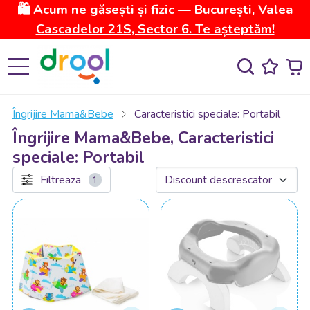
🛍️ Acum ne găsești și fizic — București, Valea
Cascadelor 21S, Sector 6. Te așteptăm!
Îngrijire Mama&Bebe
Caracteristici speciale: Portabil
Îngrijire Mama&Bebe, Caracteristici
speciale: Portabil
Filtreaza
1