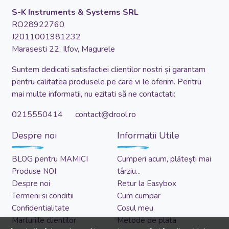
S-K Instruments & Systems SRL
RO28922760
J2011001981232
Marasesti 22, Ilfov, Magurele
Suntem dedicati satisfactiei clientilor nostri și garantam
pentru calitatea produsele pe care vi le oferim. Pentru
mai multe informatii, nu ezitati să ne contactati:
0215550414 contact@drool.ro
Despre noi
Informatii Utile
BLOG pentru MAMICI
Cumperi acum, plătești mai
Produse NOI
târziu...
Despre noi
Retur la Easybox
Termeni si conditii
Cum cumpar
Confidentialitate
Cosul meu
Marturiile clientilor
Metode de plata