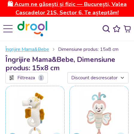
🛍️ Acum ne găsești și fizic — București, Valea
Cascadelor 21S, Sector 6. Te așteptăm!
Îngrijire Mama&Bebe
Dimensiune produs: 15x8 cm
Îngrijire Mama&Bebe, Dimensiune
produs: 15x8 cm
Filtreaza
1