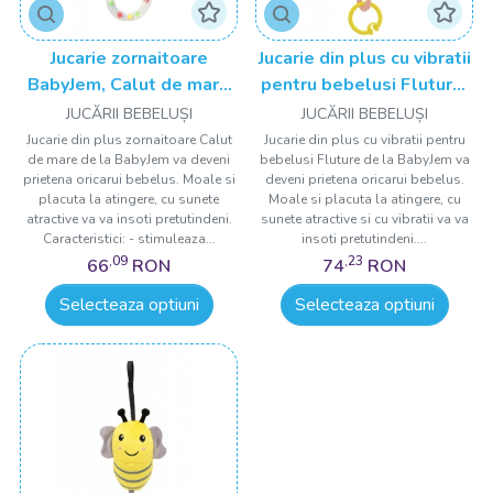
Jucarie zornaitoare
Jucarie din plus cu vibratii
BabyJem, Calut de mare
pentru bebelusi Fluture,
din plus, 3 luni+
6 luni+, BabyJem
JUCĂRII BEBELUȘI
JUCĂRII BEBELUȘI
Jucarie din plus zornaitoare Calut
Jucarie din plus cu vibratii pentru
de mare de la BabyJem va deveni
bebelusi Fluture de la BabyJem va
prietena oricarui bebelus. Moale si
deveni prietena oricarui bebelus.
placuta la atingere, cu sunete
Moale si placuta la atingere, cu
atractive va va insoti pretutindeni.
sunete atractive si cu vibratii va va
Caracteristici: - stimuleaza...
insoti pretutindeni....
,09
,23
66
RON
74
RON
Selecteaza optiuni
Selecteaza optiuni