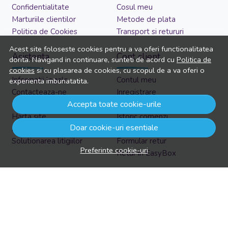
Confidentialitate
Cosul meu
Marturiile clientilor
Metode de plata
Politica de Cookies
Transport si retururi
Acest site foloseste cookies pentru a va oferi functionalitatea
Asistenta
Cont client
dorita. Navigand in continuare, sunteti de acord cu
Politica de
cookies
si cu plasarea de cookies, cu scopul de a va oferi o
Informatii legale
Contul meu
experienta imbunatatita.
Contacteaza-ne
Inregistrare
Accepta toate cookie-urile
Intrebari frecvente
Recuperare parola
Harta site
Istoric comenzi
Doar cookie-uri esentiale
ANPC
Produse favorite
Solutionarea litigiilor
Formular retur
Preferinte cookie-uri
Retur in EasyBox
Aboneaza-te la newsletter
Vrei sa afli prin email despre reduceri si promotii?
Aboneaza-te acum la newsletter si fii la curent cu tot ce e
nou!