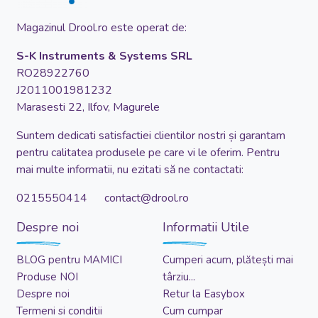
Magazinul Drool.ro este operat de:
S-K Instruments & Systems SRL
RO28922760
J2011001981232
Marasesti 22, Ilfov, Magurele
Suntem dedicati satisfactiei clientilor nostri și garantam
pentru calitatea produsele pe care vi le oferim. Pentru
mai multe informatii, nu ezitati să ne contactati:
0215550414 contact@drool.ro
Despre noi
Informatii Utile
BLOG pentru MAMICI
Cumperi acum, plătești mai
Produse NOI
târziu...
Despre noi
Retur la Easybox
Termeni si conditii
Cum cumpar