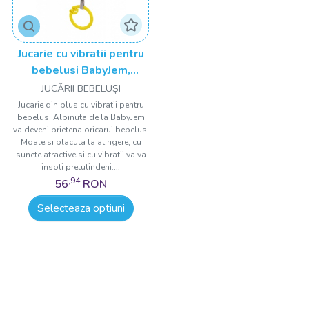
Jucarie cu vibratii pentru
bebelusi BabyJem,
Albinuta din plus, 6 luni+
JUCĂRII BEBELUȘI
Jucarie din plus cu vibratii pentru
bebelusi Albinuta de la BabyJem
va deveni prietena oricarui bebelus.
Moale si placuta la atingere, cu
sunete atractive si cu vibratii va va
insoti pretutindeni....
,94
56
RON
Selecteaza optiuni