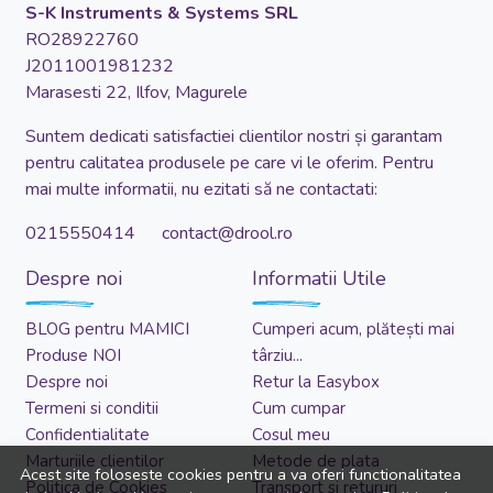
S-K Instruments & Systems SRL
RO28922760
J2011001981232
Marasesti 22, Ilfov, Magurele
Suntem dedicati satisfactiei clientilor nostri și garantam
pentru calitatea produsele pe care vi le oferim. Pentru
mai multe informatii, nu ezitati să ne contactati:
0215550414 contact@drool.ro
Despre noi
Informatii Utile
BLOG pentru MAMICI
Cumperi acum, plătești mai
Produse NOI
târziu...
Despre noi
Retur la Easybox
Termeni si conditii
Cum cumpar
Confidentialitate
Cosul meu
Marturiile clientilor
Metode de plata
Acest site foloseste cookies pentru a va oferi functionalitatea
Politica de Cookies
Transport si retururi