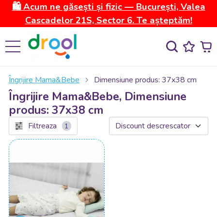
🛍️ Acum ne găsești și fizic — București, Valea
Cascadelor 21S, Sector 6. Te așteptăm!
Îngrijire Mama&Bebe
Dimensiune produs: 37x38 cm
Îngrijire Mama&Bebe, Dimensiune
produs: 37x38 cm
Filtreaza
1