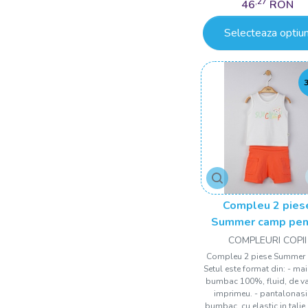
,27
46
RON
Negru/Maro
Selecteaza optiun
Portocaliu
Rosu
Roz
Roz aprins
Roz cu alb
Roz cu dungi
roz cu pene
Roz inchis
Compleu 2 pies
Roz Pastel
Summer camp pen
baietei, Tongs b
COMPLEURI COPII
Roz transparent
Compleu 2 piese Summer
Roz/Alb
Setul este format din: - ma
bumbac 100%, fluid, de va
Roz/Galben
imprimeu. - pantalonasi
Roz/Verde
bumbac, cu elastic in talie,