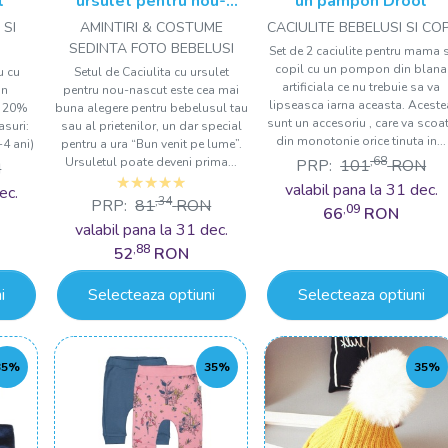
l
ursulet pentru nou-
un pampon Drool
nascut Drool
 SI
AMINTIRI & COSTUME
CACIULITE BEBELUSI SI COP
SEDINTA FOTO BEBELUSI
Set de 2 caciulite pentru mama s
copil cu un pompon din blana
u cu
Setul de Caciulita cu ursulet
artificiala ce nu trebuie sa va
in
pentru nou-nascut este cea mai
lipseasca iarna aceasta. Aceste
, 20%
buna alegere pentru bebelusul tau
sunt un accesoriu , care va scoa
asuri:
sau al prietenilor, un dar special
din monotonie orice tinuta in...
4 ani)
pentru a ura “Bun venit pe lume”.
,68
Ursuletul poate deveni prima...
PRP:
101
RON
N
valabil pana la 31 dec.
ec.
,34
PRP:
81
RON
,09
66
RON
valabil pana la 31 dec.
,88
52
RON
i
Selecteaza optiuni
Selecteaza optiuni
35%
35%
35%