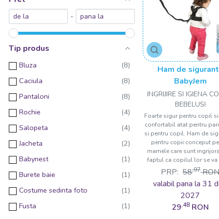
-
Tip produs
Bluza
Ham de siguran
Caciula
BabyJem
INGRIJIRE SI IGIENA COP
Pantaloni
BEBELUSI
Rochie
Foarte sigur pentru copil si
confortabil atat pentru pari
Salopeta
si pentru copil. Ham de si
Jacheta
pentru copii conceput pe
mamele care sunt ingrijor
Babynest
faptul ca copilul lor se va l
,97
PRP:
58
RO
Burete baie
valabil pana la 31 d
Costume sedinta foto
2027
Fusta
,48
29
RON