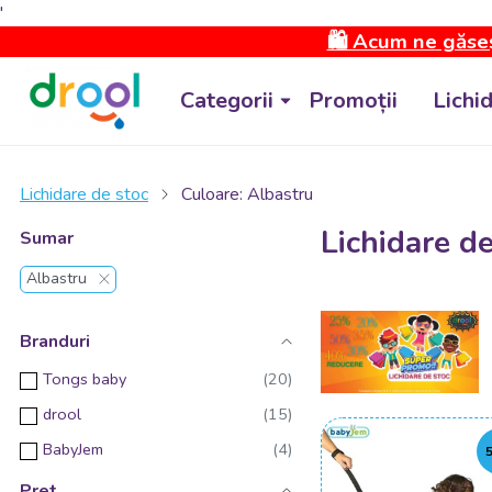
'
🛍️ Acum ne găseș
Categorii
Promoții
Lichi
Lichidare de stoc
Culoare: Albastru
Lichidare de
Sumar
Albastru
Branduri
Tongs baby
drool
BabyJem
Pret