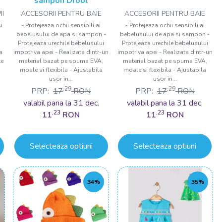
sampon Drool
II
ACCESORII PENTRU BAIE
ACCESORII PENTRU BAIE
i
- Protejeaza ochii sensibili ai
- Protejeaza ochii sensibili ai
bebelusului de apa si sampon -
bebelusului de apa si sampon -
Protejeaza urechile bebelusului
Protejeaza urechile bebelusului
a
impotriva apei - Realizata dintr-un
impotriva apei - Realizata dintr-un
te
material bazat pe spuma EVA,
material bazat pe spuma EVA,
moale si flexibila - Ajustabila
moale si flexibila - Ajustabila
usor in...
usor in...
,29
,29
PRP:
17
RON
PRP:
17
RON
valabil pana la 31 dec.
valabil pana la 31 dec.
,23
,23
11
RON
11
RON
Selecteaza optiuni
Selecteaza optiuni
34%
35%