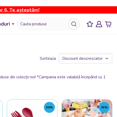
or 6. Te așteptăm!
duri
Sorteaza
duse din colecții noi! *Campania este valabilǎ începând cu 1
50%
35%