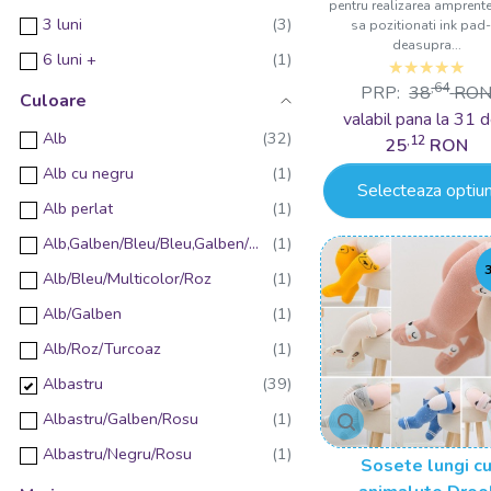
pentru realizarea amprente
3 luni
sa pozitionati ink pad-
deasupra...
6 luni +
,64
PRP:
38
RO
9 luni
Culoare
valabil pana la 31 d
10 luni +
Alb
,12
25
RON
Alb cu negru
Selecteaza optiun
Alb perlat
Alb,Galben/Bleu/Bleu,Galben/Gri/Roz/Roz,Galben
Alb/Bleu/Multicolor/Roz
Alb/Galben
Alb/Roz/Turcoaz
Albastru
Albastru/Galben/Rosu
Albastru/Negru/Rosu
Sosete lungi c
Albastru/Portocaliu/Roz