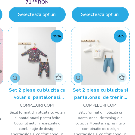
,38
71
RON
Selecteaza optiuni
Selecteaza optiuni
35%
34%
Set 2 piese cu bluzita cu
Set 2 piese cu bluzita si
volan si pantalonasi
pantalonasi de trening
pentru fetite Colorful
Monster, Tongs baby
COMPLEURI COPII
COMPLEURI COPII
autum, Tongs baby
Setul format din bluzita cu volan
Setul format din bluzita si
si pantalonasi pentru fetite
pantalonasi de trening din
n
Colorful autum reprezinta o
colectia Monster, reprezinta o
combinație de design
combinație de design
n
spectaculos și confort absolut.
spectaculos și confort absolut.