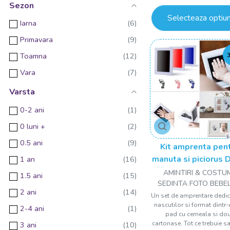
Ham de siguranta
Sezon
Selecteaza optiun
Maiou
Iarna
Set lingurita si furculita
Primavara
Toamna
Vara
Varsta
0-2 ani
0 luni +
0.5 ani
Kit amprenta pen
manuta si piciorus 
1 an
AMINTIRI & COSTU
1.5 ani
SEDINTA FOTO BEBE
2 ani
Un set de amprentare dedi
nascutilor si format dintr-
2-4 ani
pad cu cerneala si do
cartonase. Tot ce trebuie sa
3 ani