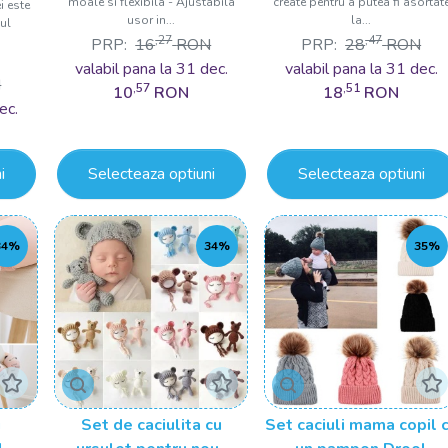
moale si flexibila - Ajustabila
create pentru a putea fi asortat
i este
usor in...
la...
ul
,27
,47
PRP:
16
RON
PRP:
28
RON
valabil pana la 31 dec.
valabil pana la 31 dec.
N
,57
,51
10
RON
18
RON
ec.
i
Selecteaza optiuni
Selecteaza optiuni
34%
34%
35%
u
Set de caciulita cu
Set caciuli mama copil 