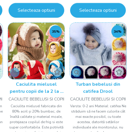
Selecteaza optiuni
Selecteaza optiuni
35%
34%
Caciulita mielusel
Turban bebelusi din
pentru copii de la 2 la 6
catifea Drool
ani Drool
II
CACIULITE BEBELUSI SI COPII
CACIULITE BEBELUSI SI COPII
gn
Caciulita mielusel fabricata din
Varsta: 0-2 ani Material: catifea Ne
pe
80% acril și 20% bumbac, de
străduim să ne facem culorile cât
înaltă calitate și material moale,
mai exacte posibil, cu toate
un
protejeaza copilul de frig si este
acestea, datorită setărilor
super confortabila. Este potrivită
individuale ale monitorului, nu