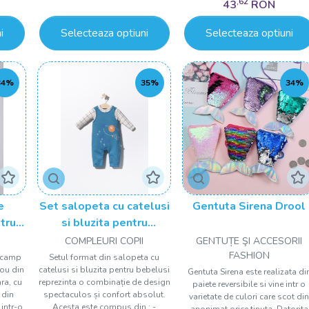
,62
43
RON
i
Selecteaza optiuni
Selecteaza optiuni
34%
35%
34%
e
Set salopeta cu catelusi
Gentuta Sirena Drool
tru
si bluzita pentru
aby
bebelusi, Tongs baby
COMPLEURI COPII
GENTUȚE ŞI ACCESORII
FASHION
 camp
Setul format din salopeta cu
iou din
catelusi si bluzita pentru bebelusi
Gentuta Sirena este realizata di
ra, cu
reprezinta o combinație de design
paiete reversibile si vine intr o
 din
spectaculos și confort absolut.
varietate de culori care scot di
 intr-o
Acesta este compus din : -
anonimat orice tinuta. Datorita