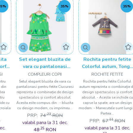
35%
35%
35%
ita
Set elegant bluzita de
Rochita pentru fetite
orful
vara cu pantalonasi
Colorful autum, Tongs
by
pentru fetite Ciucurasi,
baby
SI
COMPLEURI COPII
ROCHITE FETITE
Tongs baby
ntru
Setul elegant bluzita de vara cu
Rochita pentru fetite Colorful
 din
pantalonasi pentru fetite Ciucurasi
autum reprezinta o combinație 
lea
reprezinta o combinație de design
design spectaculos și confort
tru
spectaculos și confort absolut.
absolut. - Acesta se inchide cu
hide cu
Acesta este compus din : - bluzita
capse la spate, are un design
croiala
cu design modern, cu imprimeu...
modern. - Manecutele sunt lungi.
Partea...
,23
PRP:
74
RON
,11
N
PRP:
67
RON
valabil pana la 31 dec.
ec.
valabil pana la 31 dec.
,25
48
RON