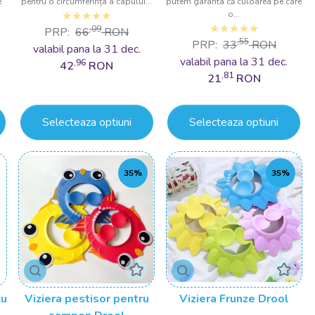
e
pentru o circumferința a capului...
putem garanta că culoarea pe care
o...
,09
PRP:
66
RON
,55
PRP:
33
RON
valabil pana la 31 dec.
valabil pana la 31 dec.
,96
42
RON
,81
21
RON
Selecteaza optiuni
Selecteaza optiuni
35%
35%
cu
Viziera pestisor pentru
Viziera Frunze Drool