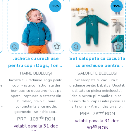
35%
35%
Jacheta cu urechiuse
Set salopeta cu caciulita
pentru copii Dogs, Tongs
cu urechiuse pentru
baby
bebelusi Ursulet, Tongs
HAINE BEBELUȘI
SALOPETE BEBELUSI
baby
Jacheta cu urechiuse Dogs pentru
Set salopeta cu caciulita cu
de
copii - este confectionata din
urechiuse pentru bebelusi Ursulet,
bumbac, cu doua urechiuse pe
delicata cu pielea bebelusului,
spate - captuseala este tot din
ideala pentru plimbarile zilnice. -
bumbac, intr-o culoare
Se inchide cu capse intre picioruse
 -
contrastanta si cu model
si la umar - Are un design si o...
geometric - se inchide cu...
,29
PRP:
78
RON
,82
PRP:
109
RON
valabil pana la 31 dec.
valabil pana la 31 dec.
,89
50
RON