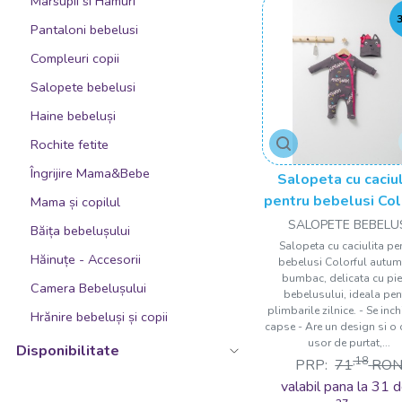
Marsupii si Hamuri
Gri deschis
Pantaloni bebelusi
Gri inchis
Compleuri copii
Gri/Somon/Verde
Salopete bebelusi
Kaki
Haine bebeluși
Lavanda
Rochite fetite
Lila
Îngrijire Mama&Bebe
Salopeta cu caciul
Maro
pentru bebelusi Col
Mama și copilul
autum, Tongs ba
SALOPETE BEBELU
Maro inchis
Băița bebelușului
Salopeta cu caciulita pe
Mov
Hăinuțe - Accesorii
bebelusi Colorful autum
bumbac, delicata cu pie
Multicolor
Camera Bebelușului
bebelusului, ideala pen
plimbarile zilnice. - Se inc
Mustar
Hrănire bebeluși și copii
capse - Are un design si o 
Natur
usor de purtat,...
Disponibilitate
,18
PRP:
71
RO
Negru
valabil pana la 31 d
Negru cu alb