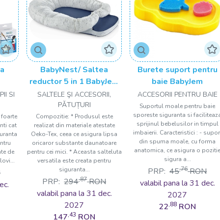
ta
BabyNest/ Saltea
Burete suport pentru
reductor 5 in 1 BabyJem
baie BabyJem
Cushion
II SI
SALTELE ŞI ACCESORII,
ACCESORII PENTRU BAIE
PǍTUȚURI
Suportul moale pentru baie
sporeste siguranta si faciliteaz
 foarte
Compozitie: * Produsul este
sprijinul bebelusilor in timpul
nti cat
realizat din materiale atestate
imbaierii. Caracteristici : - supor
guranta
Oeko-Tex, ceea ce asigura lipsa
din spuma moale, cu forma
ntru
oricaror substante daunatoare
anatomica, ce asigura o poziti
ate de
pentru cei mici. * Aceasta salteluta
sigura a...
ovi...
versatila este creata pentru
,76
siguranta...
PRP:
45
RON
N
,87
PRP:
294
RON
valabil pana la 31 dec.
ec.
valabil pana la 31 dec.
2027
2027
,88
22
RON
,43
147
RON