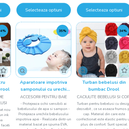
i
Selecteaza optiuni
Selecteaza optiuni
34%
35%
34%
tru
Aparatoare impotriva
Turban bebelusi din
Drool
samponului cu urechi
bumbac Drool
Drool
ME
ACCESORII PENTRU BAIE
CACIULITE BEBELUSI SI COP
LUSI
- Protejeaza ochii sensibili ai
Turban pentru bebelusi cu desi
bebelusului de apa si sampon -
deosebit , ce se aseaza frumos 
cat nou
Protejeaza urechile bebelusului
cap. Material din care este
un ink
impotriva apei - Realizata dintr-un
confectionat este elastic pentru 
ua
material bazat pe spuma EVA,
plus de confort. Sunt special
 faceti