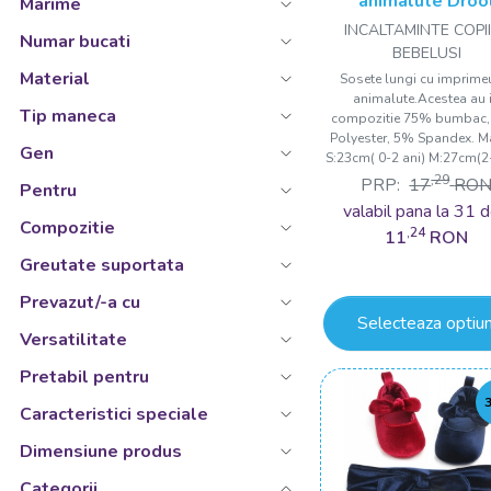
animalute Droo
Marime
INCALTAMINTE COPII
Antracit
Numar bucati
BEBELUSI
Argintiu
Material
Sosete lungi cu imprime
animalute.Acestea au 
Auriu
Tip maneca
compozitie 75% bumbac
Bej
Polyester, 5% Spandex. M
Gen
S:23cm( 0-2 ani) M:27cm(2-
Bej inchis
,29
PRP:
17
RO
Pentru
Bleu
valabil pana la 31 d
Compozitie
,24
11
RON
Bleu transparent
Greutate suportata
Bleu transparent/Roz transparent
Prevazut/-a cu
Bleu/Galben
Selecteaza optiun
Versatilitate
Bleu/Galben/Gri/Roz/Verde
Pretabil pentru
Bleu/Galben/Mov/Rosu/Verde
Caracteristici speciale
Bleu/Gri/Portocaliu/Roz
Dimensiune produs
Bleu/Gri/Roz
Categorii
Bleu/Gri/Roz/Verde