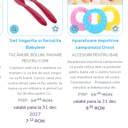
Set lingurita si furculita
Aparatoare impotriva
BabyJem
samponului Drool
TACÂMURI, BOLURI, PAHARE
ACCESORII PENTRU BAIE
PENTRU COPII
Aparatoare impotriva samponului
a
se poate utiliza atat ca protectie
Copilasii cred ca e o aventura sa
pentru baita cat si pentru tunsori
mananci si sa bei de unul singur,
t
sau impotriva razelor de soare.
nu sa fii hranit. Curiosi cand vine
Caracteristici: - Protejeaza ochii
vorba de tot ceea ce fac adultii, la
e
sensibili ai bebelusului de...
masa se vor imbarca in primul lor
,25
tur de descoperiri.Cu...
PRP:
15
RON
,24
PRP:
14
RON
valabil pana la 31 dec.
valabil pana la 31 dec.
,91
9
RON
2027
,12
7
RON