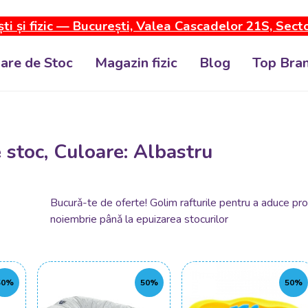
ti și fizic — București, Valea Cascadelor 21S, Sect
dare de Stoc
Magazin fizic
Blog
Top Bran
 stoc, Culoare: Albastru
Bucurǎ-te de oferte! Golim rafturile pentru a aduce pro
noiembrie pânǎ la epuizarea stocurilor
50%
50%
50%