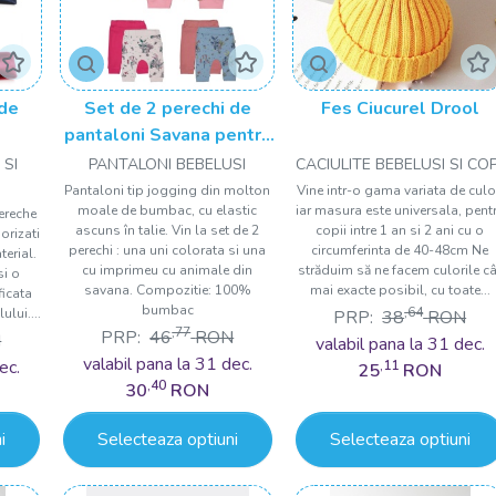
 de
Set de 2 perechi de
Fes Ciucurel Drool
pantaloni Savana pentru
bebelusi, Tongs baby
 SI
PANTALONI BEBELUSI
CACIULITE BEBELUSI SI COP
Pantaloni tip jogging din molton
Vine intr-o gama variata de culo
moale de bumbac, cu elastic
iar masura este universala, pent
ereche
ascuns în talie. Vin la set de 2
copii intre 1 an si 2 ani cu o
orizati
perechi : una uni colorata si una
circumferinta de 40-48cm Ne
terial.
cu imprimeu cu animale din
străduim să ne facem culorile câ
si o
savana. Compozitie: 100%
mai exacte posibil, cu toate...
ficata
bumbac
,64
lui....
PRP:
38
RON
,77
PRP:
46
RON
N
valabil pana la 31 dec.
valabil pana la 31 dec.
ec.
,11
25
RON
,40
30
RON
i
Selecteaza optiuni
Selecteaza optiuni