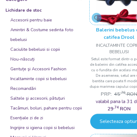
Bleu/Roz
Lichidare de stoc
Bleumarin
Accesorii pentru baie
Bleumarine
Amintiri & Costume sedinta foto
Balerini bebelus
catifea Drool
Burgundiu
bebelusi
INCALTAMINTE COPII
Cappuccino
Caciulite bebelusi si copii
BEBELUSI
Corai
Nou-născuți
Setul este format dintr-o p
de balerini din catifea acces
Crem
Gentuțe şi Accesorii Fashion
cu o fundita din acelasi ma
De asemenea, setul are 
Curcubeu
Incaltaminte copii si bebelusi
bentita care poate fi modi
dupa marimea capului copilu
Ecru
Recomandări
,76
PRP:
45
RO
Galben
Saltele şi accesorii, pǎtuțuri
valabil pana la 31 d
Galben/Gri/Roz/Verde
Tacâmuri, boluri, pahare pentru copii
,74
29
RON
Gri
Esențiale zi de zi
Selecteaza optiun
Gri albastrui
Ingrijire si igiena copii si bebelusi
Gri cu dungi