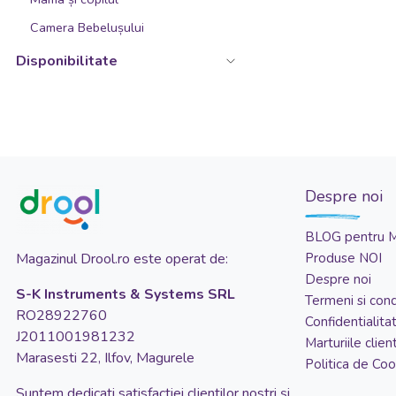
Kaki
Camera Bebelușului
Lavanda
Disponibilitate
Lila
Maro
Maro inchis
Mov
Despre noi
Multicolor
Mustar
BLOG pentru 
Natur
Magazinul Drool.ro este operat de:
Produse NOI
Despre noi
Negru
S-K Instruments & Systems SRL
Termeni si condi
Negru cu alb
RO28922760
Confidentialita
J2011001981232
Negru/Maro
Marturiile client
Marasesti 22, Ilfov, Magurele
Politica de Coo
Portocaliu
Suntem dedicati satisfactiei clientilor nostri și
Rosu