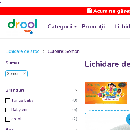
'
🛍️ Acum ne găseș
Categorii
Promoții
Lichi
Lichidare de stoc
Culoare: Somon
Lichidare d
Sumar
Somon
Branduri
Tongs baby
BabyJem
drool
Pret