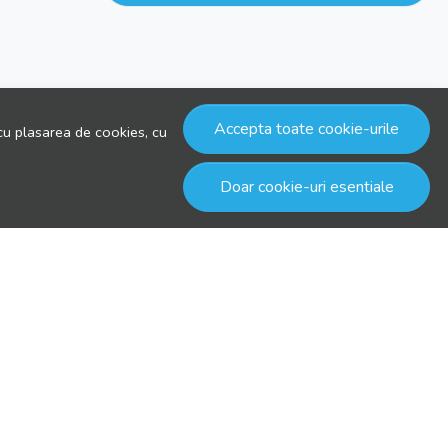
Accepta toate cookie-urile
cu plasarea de cookies, cu
Doar cookie-uri esentiale
© drool.ro 2026