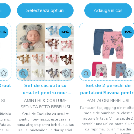
i
Selecteaza optiuni
Adauga in cos
35%
34%
35%
Drool
Set de caciulita cu
Set de 2 perechi de
ursulet pentru nou-
pantaloni Savana pentr
nascut Drool
bebelusi, Tongs baby
 SI
AMINTIRI & COSTUME
PANTALONI BEBELUSI
SEDINTA FOTO BEBELUSI
Pantaloni tip jogging din molt
moale de bumbac, cu elastic
ificiala
Setul de Caciulita cu ursulet
ascuns în talie. Vin la set de 2
u arici.
pentru nou-nascut este cea mai
perechi : una uni colorata si un
fata au
buna alegere pentru bebelusul tau
cu imprimeu cu animale din
ial si
sau al prietenilor, un dar special