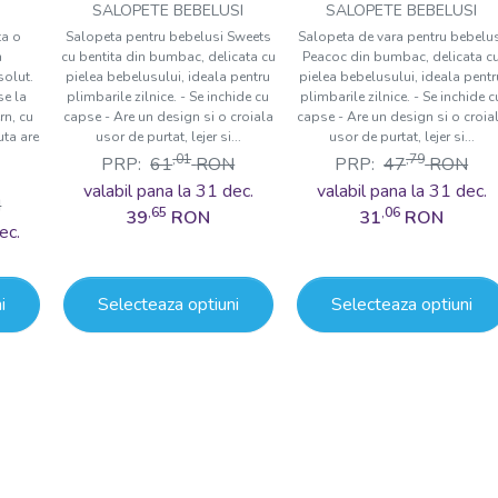
Sweets, Tongs baby
baby
SALOPETE BEBELUSI
SALOPETE BEBELUSI
ta o
Salopeta pentru bebelusi Sweets
Salopeta de vara pentru bebelu
n
cu bentita din bumbac, delicata cu
Peacoc din bumbac, delicata c
solut.
pielea bebelusului, ideala pentru
pielea bebelusului, ideala pentr
se la
plimbarile zilnice. - Se inchide cu
plimbarile zilnice. - Se inchide c
rn, cu
capse - Are un design si o croiala
capse - Are un design si o croia
uta are
usor de purtat, lejer si...
usor de purtat, lejer si...
,01
,79
PRP:
61
RON
PRP:
47
RON
valabil pana la 31 dec.
valabil pana la 31 dec.
N
,65
,06
39
RON
31
RON
ec.
i
Selecteaza optiuni
Selecteaza optiuni