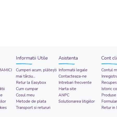
Informatii Utile
Asistenta
Cont cl
MAMICI
Cumperi acum, plătești
Informatii legale
Contul 
mai târziu...
Contacteaza-ne
Inregistr
Retur la Easybox
Intrebari frecvente
Recupera
tii
Cum cumpar
Harta site
Istoric 
te
Cosul meu
ANPC
Produse 
ilor
Metode de plata
Solutionarea litigiilor
Formular
kies
Transport si retururi
Retur in