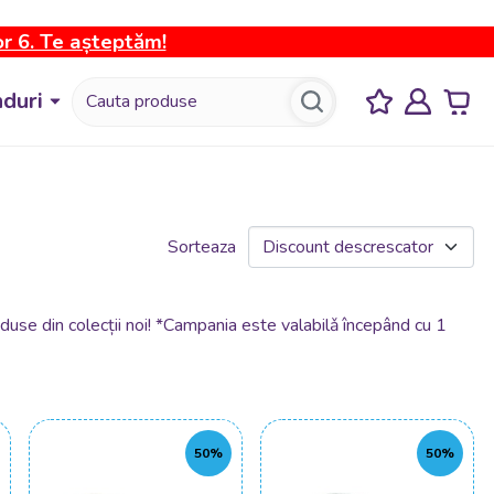
or 6. Te așteptăm!
duri
Sorteaza
duse din colecții noi! *Campania este valabilǎ începând cu 1
50%
50%