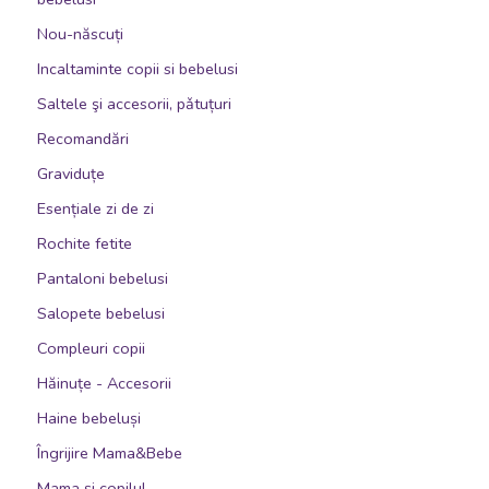
Burgundiu
Nou-născuți
Cappuccino
Incaltaminte copii si bebelusi
Corai
Saltele şi accesorii, pǎtuțuri
Crem
Recomandări
Curcubeu
Graviduțe
Ecru
Esențiale zi de zi
Galben
Rochite fetite
Galben/Gri/Roz/Verde
Pantaloni bebelusi
Gri
Salopete bebelusi
Gri albastrui
Compleuri copii
Gri cu dungi
Hăinuțe - Accesorii
Gri deschis
Haine bebeluși
Gri inchis
Îngrijire Mama&Bebe
Gri/Somon/Verde
Mama și copilul