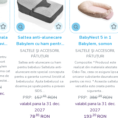
nala
Saltea anti-alunecare
BabyNest 5 in 1
avide
BabyJem cu ham pentru
BabyJem, somon
bil
bebelusi
SALTELE ŞI ACCESORII,
SALTELE ŞI ACCESORII,
Jem
PǍTUȚURI
PǍTUȚURI
entru
port
Saltea anti-alunecare cu ham
Compozitie: * Produsul este
byJem
pentru bebelusi Salteluta anti-
realizat din materiale atestate
ama cat
alunecare este special conceputa
Oeko-Tex, ceea ce asigura lips
time de
pentru a garanta somnul linistit al
oricaror substante daunatoare
estei...
bebelusului. Ajuta bebelusul sa
pentru cei mici. * Aceasta saltelu
doarma pe spate pentru a preveni
versatila este creata pentru
N
SIDS....
siguranta...
ec.
,61
,39
PRP:
157
RON
PRP:
386
RON
valabil pana la 31 dec.
valabil pana la 31 dec.
2027
2027
,81
,20
78
RON
193
RON