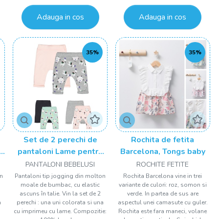
Adauga in cos
Adauga in cos
35%
35%
Set de 2 perechi de
Rochita de fetita
u
pantaloni Lame pentru
Barcelona, Tongs baby
bebelusi, Tongs baby
PANTALONI BEBELUSI
ROCHITE FETITE
on
Pantaloni tip jogging din molton
Rochita Barcelona vine in trei
moale de bumbac, cu elastic
variante de culori: roz, somon si
ascuns în talie. Vin la set de 2
verde. In partea de sus are
a
perechi : una uni colorata si una
aspectul unei camasute cu guler.
cu imprimeu cu lame. Compozitie:
Rochita este fara maneci, volane