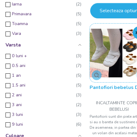
Iarna
Selecteaza optiun
Primavara
Toamna
Vara
Varsta
0 luni +
0.5 ani
1 an
1.5 ani
Pantofiori bebelus 
2 ani
INCALTAMINTE COPII
3 ani
BEBELUSI
3 luni
Pantofiorii sunt din piele art
si au o bareta de sustinere c
9 luni
De asemenea, in partea din 
un volan din acelasi mater
Culoare