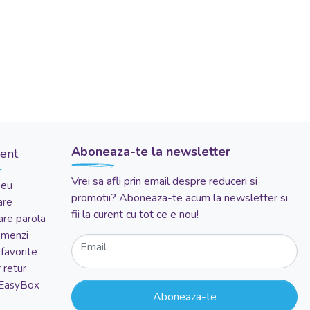
Aboneaza-te la newsletter
ient
Vrei sa afli prin email despre reduceri si
meu
promotii? Aboneaza-te acum la newsletter si
are
fii la curent cu tot ce e nou!
re parola
comenzi
Email
favorite
 retur
 EasyBox
Aboneaza-te