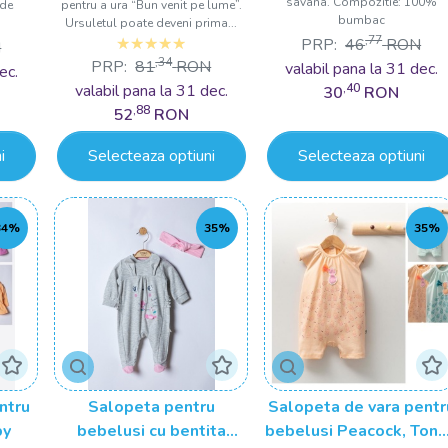
savana. Compozitie: 100%
 de
pentru a ura “Bun venit pe lume”.
bumbac
Ursuletul poate deveni prima...
,77
PRP:
46
RON
N
,34
PRP:
81
RON
valabil pana la 31 dec.
ec.
valabil pana la 31 dec.
,40
30
RON
,88
52
RON
i
Selecteaza optiuni
Selecteaza optiuni
34%
35%
35%
ntru
Salopeta pentru
Salopeta de vara pentr
by
bebelusi cu bentita
bebelusi Peacock, Ton