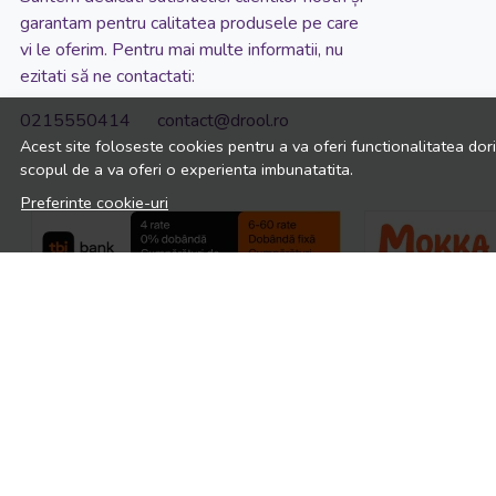
garantam pentru calitatea produsele pe care
Roz
vi le oferim. Pentru mai multe informatii, nu
Roz aprins
ezitati să ne contactati:
Roz cu alb
0215550414 contact@drool.ro
Roz cu dungi
Acest site foloseste cookies pentru a va oferi functionalitatea dor
scopul de a va oferi o experienta imbunatatita.
roz cu pene
Preferinte cookie-uri
Roz inchis
Roz Pastel
Roz transparent
Roz/Alb
Roz/Galben
Roz/Verde
Somon
Turcoaz
Turquaz