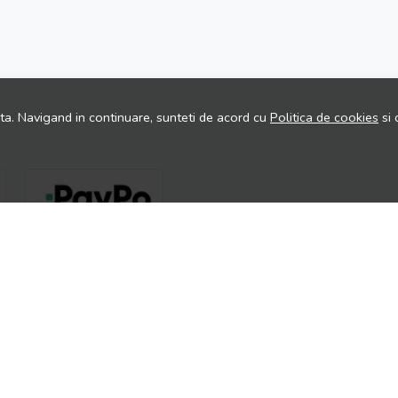
ita. Navigand in continuare, sunteti de acord cu
Politica de cookies
si 