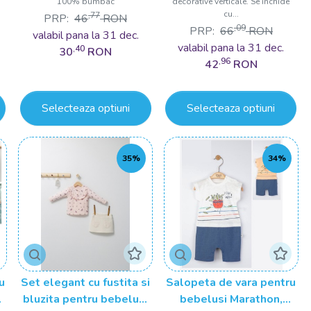
100% bumbac
decorative verticale. Se inchide
cu...
,77
PRP:
46
RON
,09
PRP:
66
RON
valabil pana la 31 dec.
valabil pana la 31 dec.
,40
30
RON
,96
42
RON
Selecteaza optiuni
Selecteaza optiuni
35%
34%
u
Set elegant cu fustita si
Salopeta de vara pentru
gs
bluzita pentru bebelusi
bebelusi Marathon,