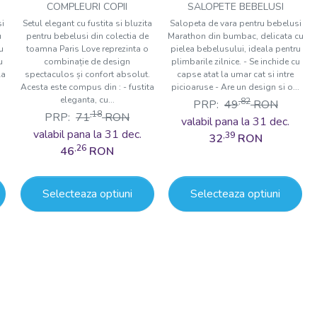
Paris Love, Tongs baby
Tongs baby
COMPLEURI COPII
SALOPETE BEBELUSI
si
Setul elegant cu fustita si bluzita
Salopeta de vara pentru bebelusi
u
pentru bebelusi din colectia de
Marathon din bumbac, delicata cu
u
toamna Paris Love reprezinta o
pielea bebelusului, ideala pentru
u
combinație de design
plimbarile zilnice. - Se inchide cu
la
spectaculos și confort absolut.
capse atat la umar cat si intre
Acesta este compus din : - fustita
picioaruse - Are un design si o...
eleganta, cu...
,82
PRP:
49
RON
,18
PRP:
71
RON
valabil pana la 31 dec.
valabil pana la 31 dec.
,39
32
RON
,26
46
RON
Selecteaza optiuni
Selecteaza optiuni