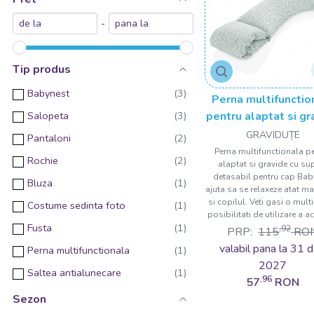
-
Tip produs
Babynest
Perna multifunctio
Salopeta
pentru alaptat si gr
cu suport detasa
GRAVIDUȚE
Pantaloni
pentru cap Baby
Perna multifunctionala p
Rochie
alaptat si gravide cu su
detasabil pentru cap Ba
Bluza
ajuta sa se relaxeze atat m
si copilul. Veti gasi o mul
Costume sedinta foto
posibilitati de utilizare a ac
Fusta
,92
PRP:
115
RO
valabil pana la 31 d
Perna multifunctionala
2027
Saltea antialunecare
,96
57
RON
Sezon