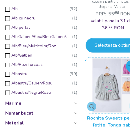
culoare pentru un plus
eleganta. Varsta...
Alb
,92
PRP:
55
RO
Alb cu negru
valabil pana la 31 d
,35
Alb perlat
36
RON
Alb,Galben/Bleu/Bleu,Galben/Gri/Roz/Roz,Galben
Selecteaza optiun
Alb/Bleu/Multicolor/Roz
Alb/Galben
Alb/Roz/Turcoaz
Albastru
Albastru/Galben/Rosu
Albastru/Negru/Rosu
Albastru/Portocaliu/Roz
Marime
Antracit
Numar bucati
Rochita Sweets pe
Argintiu
Material
fetite, Tongs ba
Auriu