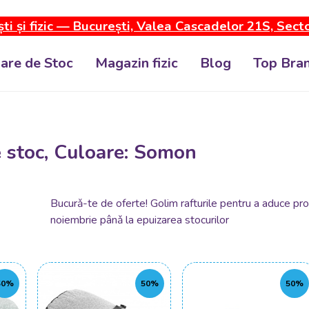
ti și fizic — București, Valea Cascadelor 21S, Sect
dare de Stoc
Magazin fizic
Blog
Top Bran
e stoc, Culoare: Somon
Bucurǎ-te de oferte! Golim rafturile pentru a aduce pro
noiembrie pânǎ la epuizarea stocurilor
50%
50%
50%