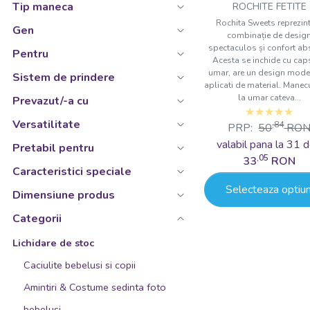
Tip maneca
ROCHITE FETITE
Bej
Rochita Sweets reprezin
Gen
combinație de desig
Bej inchis
spectaculos și confort ab
Pentru
Acesta se inchide cu cap
Bleu
umar, are un design mode
Sistem de prindere
aplicati de material. Manec
Bleu transparent
la umar cateva...
Prevazut/-a cu
Bleu transparent/Roz transparent
Versatilitate
,84
PRP:
50
RO
Bleu/Galben
valabil pana la 31 d
Pretabil pentru
Bleu/Galben/Gri/Roz/Verde
,05
33
RON
Caracteristici speciale
Bleu/Galben/Mov/Rosu/Verde
Selecteaza optiun
Dimensiune produs
Bleu/Gri/Portocaliu/Roz
Categorii
Bleu/Gri/Roz
Bleu/Gri/Roz/Verde
Lichidare de stoc
Bleu/Roz
Caciulite bebelusi si copii
Bleumarin
Amintiri & Costume sedinta foto
Bleumarine
bebelusi