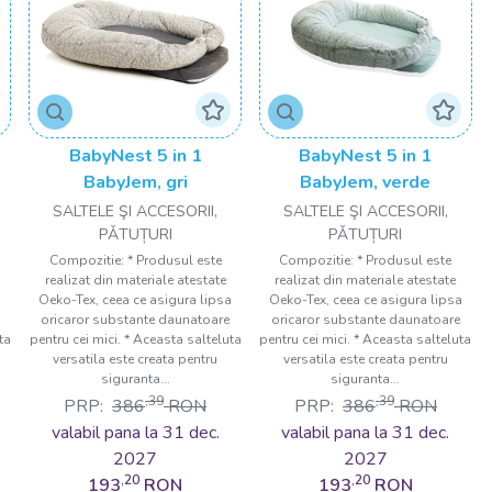
BabyNest 5 in 1
BabyNest 5 in 1
BabyJem, gri
BabyJem, verde
SALTELE ŞI ACCESORII,
SALTELE ŞI ACCESORII,
PǍTUȚURI
PǍTUȚURI
Compozitie: * Produsul este
Compozitie: * Produsul este
realizat din materiale atestate
realizat din materiale atestate
a
Oeko-Tex, ceea ce asigura lipsa
Oeko-Tex, ceea ce asigura lipsa
oricaror substante daunatoare
oricaror substante daunatoare
ta
pentru cei mici. * Aceasta salteluta
pentru cei mici. * Aceasta salteluta
versatila este creata pentru
versatila este creata pentru
siguranta...
siguranta...
,39
,39
PRP:
386
RON
PRP:
386
RON
valabil pana la 31 dec.
valabil pana la 31 dec.
2027
2027
,20
,20
193
RON
193
RON