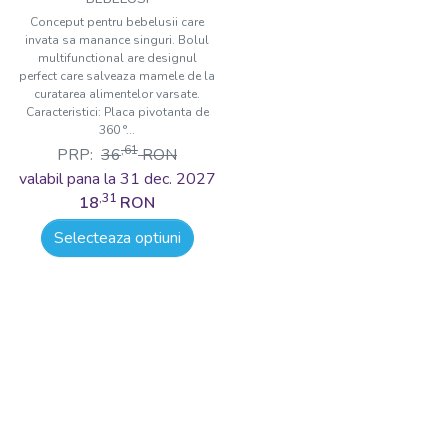
Conceput pentru bebelusii care
invata sa manance singuri. Bolul
multifunctional are designul
perfect care salveaza mamele de la
curatarea alimentelor varsate.
Caracteristici: Placa pivotanta de
360 °...
,61
PRP:
36
RON
valabil pana la 31 dec. 2027
,31
18
RON
Selecteaza optiuni