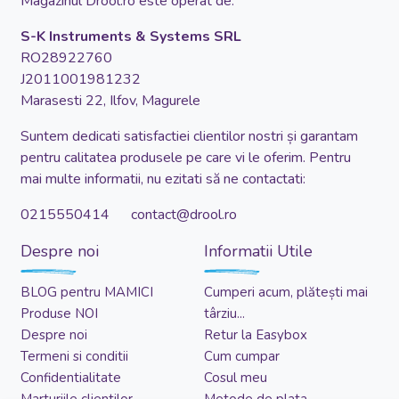
Magazinul Drool.ro este operat de:
S-K Instruments & Systems SRL
RO28922760
J2011001981232
Marasesti 22, Ilfov, Magurele
Suntem dedicati satisfactiei clientilor nostri și garantam
pentru calitatea produsele pe care vi le oferim. Pentru
mai multe informatii, nu ezitati să ne contactati:
0215550414 contact@drool.ro
Despre noi
Informatii Utile
BLOG pentru MAMICI
Cumperi acum, plătești mai
Produse NOI
târziu...
Despre noi
Retur la Easybox
Termeni si conditii
Cum cumpar
Confidentialitate
Cosul meu
Marturiile clientilor
Metode de plata