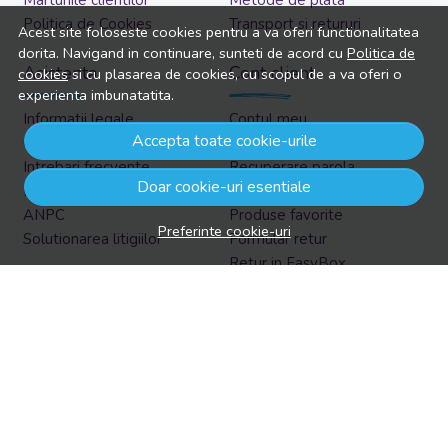
Politica de Cookies
Transport si retururi
Acest site foloseste cookies pentru a va oferi functionalitatea
dorita. Navigand in continuare, sunteti de acord cu
Politica de
Asistenta
Cont client
cookies
si cu plasarea de cookies, cu scopul de a va oferi o
experienta imbunatatita.
Informatii legale
Contul meu
Accepta toate cookie-urile
Contacteaza-ne
Inregistrare
Intrebari frecvente
Recuperare parola
Doar cookie-uri esentiale
Harta site
Istoric comenzi
ANPC
Produse favorite
Preferinte cookie-uri
Solutionarea litigiilor
Formular retur
Retur in EasyBox
Aboneaza-te la newsletter
Vrei sa afli prin email despre reduceri si promotii?
Aboneaza-te acum la newsletter si fii la curent cu tot ce e
nou!
Email