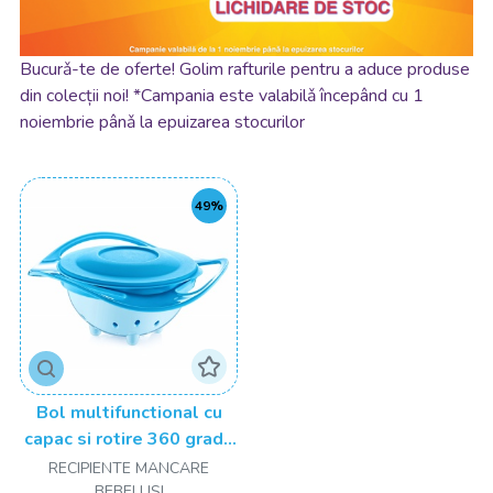
Bucurǎ-te de oferte! Golim rafturile pentru a aduce produse
din colecții noi! *Campania este valabilǎ începând cu 1
noiembrie pânǎ la epuizarea stocurilor
49%
Bol multifunctional cu
capac si rotire 360 grade
BabyJem Amazing Bowl
RECIPIENTE MANCARE
BEBELUSI