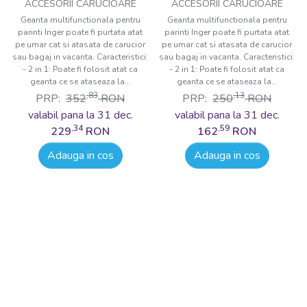
Inger, Onyz Leather,
Inger, Normandic Dream,
ACCESORII CARUCIOARE
ACCESORII CARUCIOARE
Negru
Gri
Geanta multifunctionala pentru
Geanta multifunctionala pentru
parinti Inger poate fi purtata atat
parinti Inger poate fi purtata atat
pe umar cat si atasata de carucior
pe umar cat si atasata de carucior
sau bagaj in vacanta. Caracteristici:
sau bagaj in vacanta. Caracteristici:
- 2 in 1: Poate fi folosit atat ca
- 2 in 1: Poate fi folosit atat ca
geanta ce se ataseaza la...
geanta ce se ataseaza la...
,83
,13
PRP:
352
RON
PRP:
250
RON
valabil pana la 31 dec.
valabil pana la 31 dec.
,34
,59
229
RON
162
RON
Adauga in cos
Adauga in cos