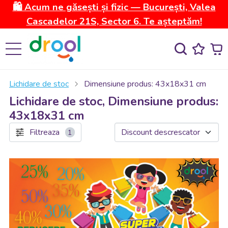
🛍️ Acum ne găsești și fizic — București, Valea
Cascadelor 21S, Sector 6. Te așteptăm!
Lichidare de stoc
Dimensiune produs: 43x18x31 cm
Lichidare de stoc, Dimensiune produs:
43x18x31 cm
Filtreaza
1