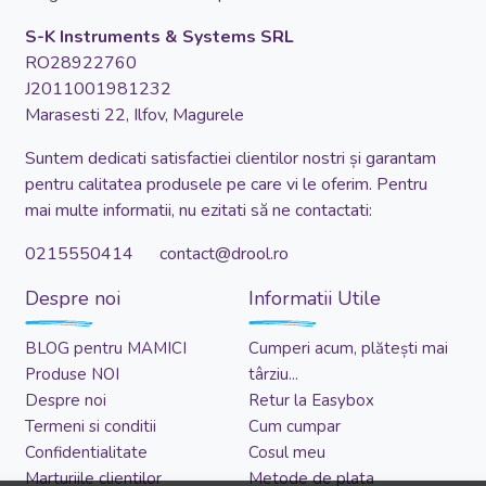
S-K Instruments & Systems SRL
RO28922760
J2011001981232
Marasesti 22, Ilfov, Magurele
Suntem dedicati satisfactiei clientilor nostri și garantam
pentru calitatea produsele pe care vi le oferim. Pentru
mai multe informatii, nu ezitati să ne contactati:
0215550414 contact@drool.ro
Despre noi
Informatii Utile
BLOG pentru MAMICI
Cumperi acum, plătești mai
Produse NOI
târziu...
Despre noi
Retur la Easybox
Termeni si conditii
Cum cumpar
Confidentialitate
Cosul meu
Marturiile clientilor
Metode de plata