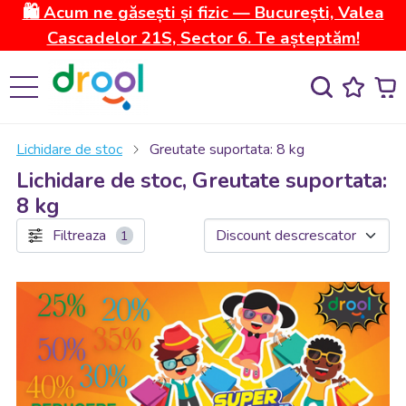
🛍️ Acum ne găsești și fizic — București, Valea
Cascadelor 21S, Sector 6. Te așteptăm!
Lichidare de stoc
Greutate suportata: 8 kg
Lichidare de stoc, Greutate suportata:
8 kg
Filtreaza
1