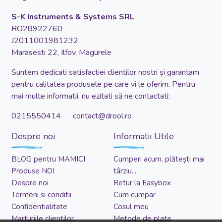
S-K Instruments & Systems SRL
RO28922760
J2011001981232
Marasesti 22, Ilfov, Magurele
Suntem dedicati satisfactiei clientilor nostri și garantam
pentru calitatea produsele pe care vi le oferim. Pentru
mai multe informatii, nu ezitati să ne contactati:
0215550414 contact@drool.ro
Despre noi
Informatii Utile
BLOG pentru MAMICI
Cumperi acum, plătești mai
Produse NOI
târziu...
Despre noi
Retur la Easybox
Termeni si conditii
Cum cumpar
Confidentialitate
Cosul meu
Marturiile clientilor
Metode de plata