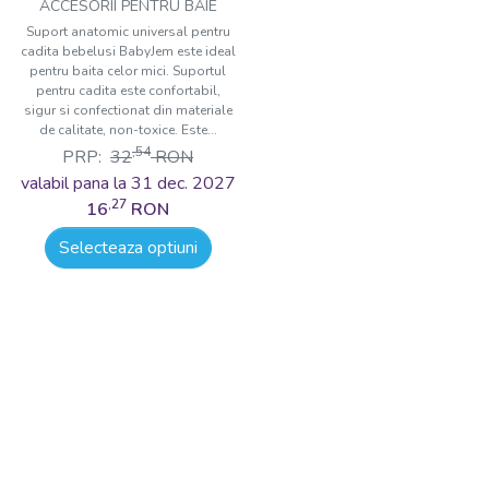
bebelusi BabyJem
ACCESORII PENTRU BAIE
Suport anatomic universal pentru
cadita bebelusi BabyJem este ideal
pentru baita celor mici. Suportul
pentru cadita este confortabil,
sigur si confectionat din materiale
de calitate, non-toxice. Este...
,54
PRP:
32
RON
valabil pana la 31 dec. 2027
,27
16
RON
Selecteaza optiuni