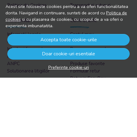
Politica de Cookies
Transport si retururi
Acest site foloseste cookies pentru a va oferi functionalitatea
dorita. Navigand in continuare, sunteti de acord cu
Politica de
cookies
si cu plasarea de cookies, cu scopul de a va oferi o
Asistenta
Cont client
experienta imbunatatita.
Informatii legale
Contul meu
Accepta toate cookie-urile
Contacteaza-ne
Inregistrare
Intrebari frecvente
Recuperare parola
Doar cookie-uri esentiale
Harta site
Istoric comenzi
ANPC
Produse favorite
Preferinte cookie-uri
Solutionarea litigiilor
Formular retur
Retur in EasyBox
Aboneaza-te la newsletter
Vrei sa afli prin email despre reduceri si promotii?
Aboneaza-te acum la newsletter si fii la curent cu tot ce e
nou!
Email