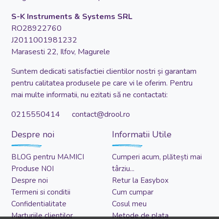
S-K Instruments & Systems SRL
RO28922760
J2011001981232
Marasesti 22, Ilfov, Magurele
Suntem dedicati satisfactiei clientilor nostri și garantam
pentru calitatea produsele pe care vi le oferim. Pentru
mai multe informatii, nu ezitati să ne contactati:
0215550414 contact@drool.ro
Despre noi
Informatii Utile
BLOG pentru MAMICI
Cumperi acum, plătești mai
Produse NOI
târziu...
Despre noi
Retur la Easybox
Termeni si conditii
Cum cumpar
Confidentialitate
Cosul meu
Marturiile clientilor
Metode de plata