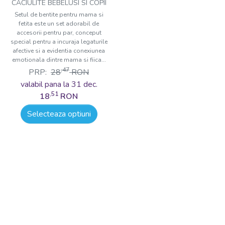
CACIULITE BEBELUSI SI COPII
Setul de bentite pentru mama si
fetita este un set adorabil de
accesorii pentru par, conceput
special pentru a incuraja legaturile
afective si a evidentia conexiunea
emotionala dintre mama si fiica...
,47
PRP:
28
RON
valabil pana la 31 dec.
,51
18
RON
Selecteaza optiuni