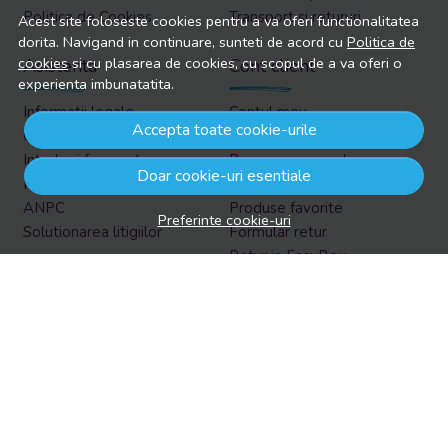
Politica de Cookies
Transport si retururi
Acest site foloseste cookies pentru a va oferi functionalitatea
dorita. Navigand in continuare, sunteti de acord cu
Politica de
cookies
si cu plasarea de cookies, cu scopul de a va oferi o
Asistenta
Cont client
experienta imbunatatita.
Informatii legale
Contul meu
Accepta toate cookie-urile
Contacteaza-ne
Inregistrare
Intrebari frecvente
Recuperare parola
Doar cookie-uri esentiale
Harta site
Istoric comenzi
ANPC
Produse favorite
Preferinte cookie-uri
Solutionarea litigiilor
Formular retur
Retur in EasyBox
Aboneaza-te la newsletter
Vrei sa afli prin email despre reduceri si promotii?
Aboneaza-te acum la newsletter si fii la curent cu tot ce e
nou!
Email