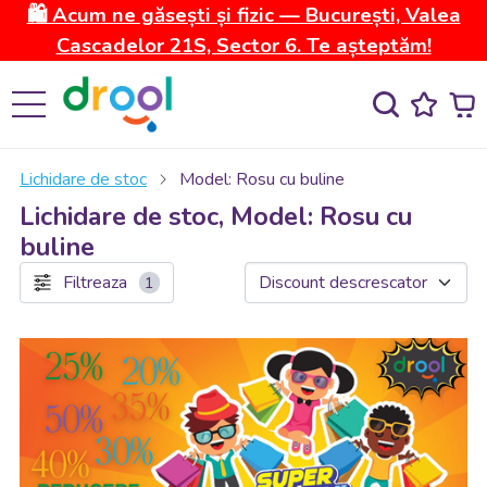
🛍️ Acum ne găsești și fizic — București, Valea
Cascadelor 21S, Sector 6. Te așteptăm!
Lichidare de stoc
Model: Rosu cu buline
Lichidare de stoc, Model: Rosu cu
buline
Filtreaza
1