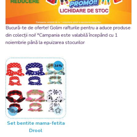
Bucurǎ-te de oferte! Golim rafturile pentru a aduce produse
din colecții noi! *Campania este valabilǎ începând cu 1
noiembrie pânǎ la epuizarea stocurilor
34%
Set bentite mama-fetita
Drool