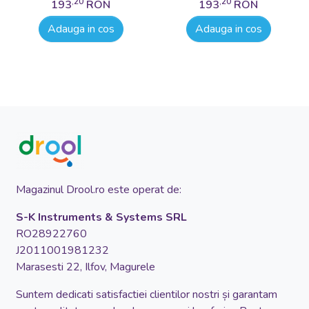
,20
,20
193
RON
193
RON
Adauga in cos
Adauga in cos
Magazinul Drool.ro este operat de:
S-K Instruments & Systems SRL
RO28922760
J2011001981232
Marasesti 22, Ilfov, Magurele
Suntem dedicati satisfactiei clientilor nostri și garantam