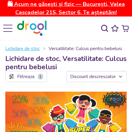
🛍️ Acum ne găsești și fizic — București, Valea
Cascadelor 21S, Sector 6. Te așteptăm!
Lichidare de stoc
Versatilitate: Culcus pentru bebelusi
Lichidare de stoc, Versatilitate: Culcus
pentru bebelusi
Filtreaza
1