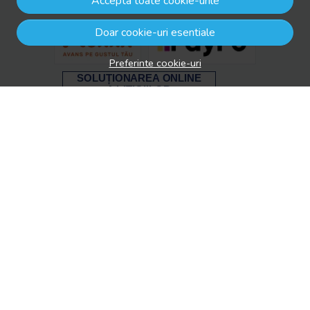
Accepta toate cookie-urile
Doar cookie-uri esentiale
Preferinte cookie-uri
© drool.ro 2026