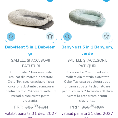
BabyNest 5 in 1 BabyJem,
BabyNest 5 in 1 BabyJem,
gri
verde
SALTELE ŞI ACCESORII,
SALTELE ŞI ACCESORII,
PǍTUȚURI
PǍTUȚURI
Compozitie: * Produsul este
Compozitie: * Produsul este
realizat din materiale atestate
realizat din materiale atestate
Oeko-Tex, ceea ce asigura lipsa
Oeko-Tex, ceea ce asigura lipsa
oricaror substante daunatoare
oricaror substante daunatoare
pentru cei mici. * Aceasta salteluta
pentru cei mici. * Aceasta salteluta
versatila este creata pentru
versatila este creata pentru
siguranta...
siguranta...
,39
,39
PRP:
386
RON
PRP:
386
RON
valabil pana la 31 dec. 2027
valabil pana la 31 dec. 2027