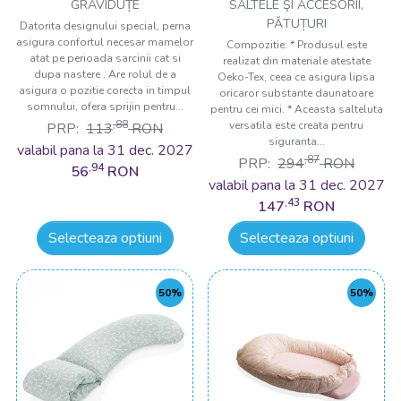
alaptare in forma de U
Cushion
GRAVIDUȚE
SALTELE ŞI ACCESORII,
BabyJem
PǍTUȚURI
Datorita designului special, perna
asigura confortul necesar mamelor
Compozitie: * Produsul este
atat pe perioada sarcinii cat si
realizat din materiale atestate
dupa nastere . Are rolul de a
Oeko-Tex, ceea ce asigura lipsa
asigura o pozitie corecta in timpul
oricaror substante daunatoare
somnului, ofera sprijin pentru...
pentru cei mici. * Aceasta salteluta
,88
versatila este creata pentru
PRP:
113
RON
siguranta...
valabil pana la 31 dec. 2027
,87
PRP:
294
RON
,94
56
RON
valabil pana la 31 dec. 2027
,43
147
RON
Selecteaza optiuni
Selecteaza optiuni
50%
50%