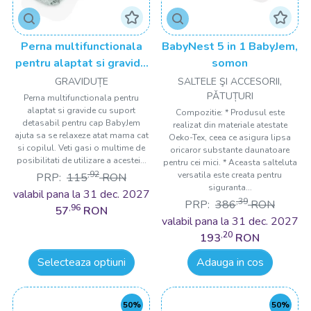
Perna multifunctionala
BabyNest 5 in 1 BabyJem,
pentru alaptat si gravide
somon
cu suport detasabil
GRAVIDUȚE
SALTELE ŞI ACCESORII,
pentru cap BabyJem
PǍTUȚURI
Perna multifunctionala pentru
alaptat si gravide cu suport
Compozitie: * Produsul este
detasabil pentru cap BabyJem
realizat din materiale atestate
ajuta sa se relaxeze atat mama cat
Oeko-Tex, ceea ce asigura lipsa
si copilul. Veti gasi o multime de
oricaror substante daunatoare
posibilitati de utilizare a acestei...
pentru cei mici. * Aceasta salteluta
,92
versatila este creata pentru
PRP:
115
RON
siguranta...
valabil pana la 31 dec. 2027
,39
PRP:
386
RON
,96
57
RON
valabil pana la 31 dec. 2027
,20
193
RON
Selecteaza optiuni
Adauga in cos
50%
50%