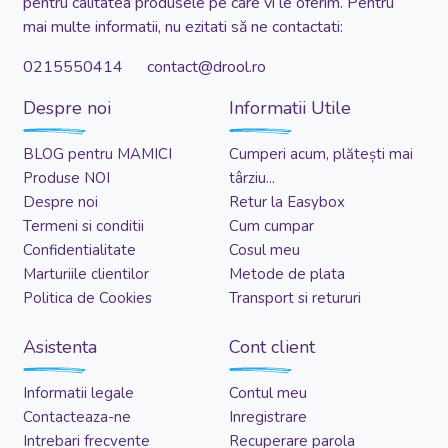
pentru calitatea produsele pe care vi le oferim. Pentru
mai multe informatii, nu ezitati să ne contactati:
0215550414 contact@drool.ro
Despre noi
Informatii Utile
BLOG pentru MAMICI
Cumperi acum, plătești mai
Produse NOI
târziu...
Despre noi
Retur la Easybox
Termeni si conditii
Cum cumpar
Confidentialitate
Cosul meu
Marturiile clientilor
Metode de plata
Politica de Cookies
Transport si retururi
Asistenta
Cont client
Informatii legale
Contul meu
Contacteaza-ne
Inregistrare
Intrebari frecvente
Recuperare parola