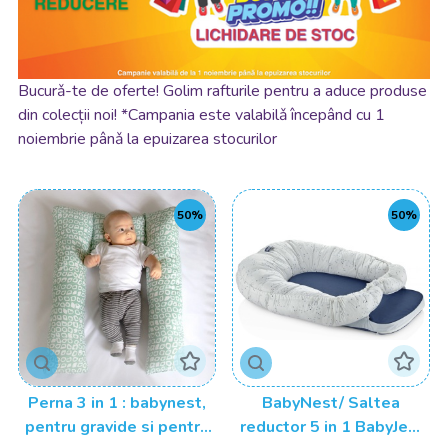
Bucurǎ-te de oferte! Golim rafturile pentru a aduce produse
din colecții noi! *Campania este valabilǎ începând cu 1
noiembrie pânǎ la epuizarea stocurilor
50%
50%
Perna 3 in 1 : babynest,
BabyNest/ Saltea
pentru gravide si pentru
reductor 5 in 1 BabyJem